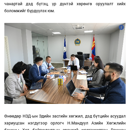
чанартай дэд бүтэц, үр дүнтэй хөрөнгө оруулалт хийх
боломжийг бүрдүүлэх юм.
Өнөөдөр НЗД-ын Эдийн засгийн хөгжил, дэд бүтцийн асуудал
хариуцсан нэгдүгээр орлогч Н.Мандуул Азийн Хөгжлийн
банкны Хот байгуулалтын ерөнхий мэргэжилтэн Раушан