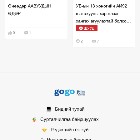
Өнөөдөр ААВУУДЫН
УБ-ын 13 хоногийн АИ92
ӨДӨР
шатахууны хэрэглээг
хангах агуулахтай болсон
талаар мэдээлж байна
ШУУД
0
1
2
7
Бидний тухай
Сурталчилгаа байршуулах
Редакцийн ёс зүй
Нууцлалын бодлого