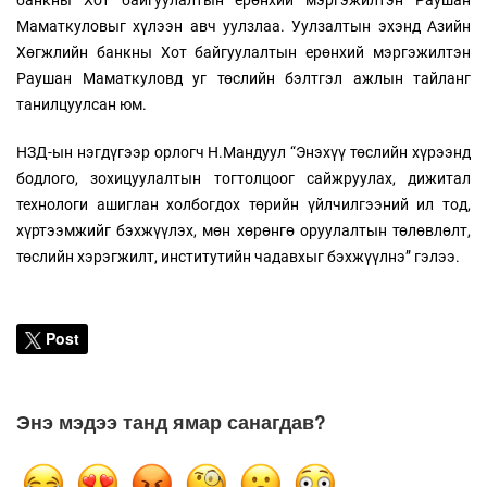
Маматкуловыг хүлээн авч уулзлаа. Уулзалтын эхэнд Азийн
Хөгжлийн банкны Хот байгуулалтын ерөнхий мэргэжилтэн
Раушан Маматкуловд уг төслийн бэлтгэл ажлын тайланг
танилцуулсан юм.
НЗД-ын нэгдүгээр орлогч Н.Мандуул “Энэхүү төслийн хүрээнд
бодлого, зохицуулалтын тогтолцоог сайжруулах, дижитал
технологи ашиглан холбогдох төрийн үйлчилгээний ил тод,
хүртээмжийг бэхжүүлэх, мөн хөрөнгө оруулалтын төлөвлөлт,
төслийн хэрэгжилт, институтийн чадавхыг бэхжүүлнэ” гэлээ.
Post
Энэ мэдээ танд ямар санагдав?