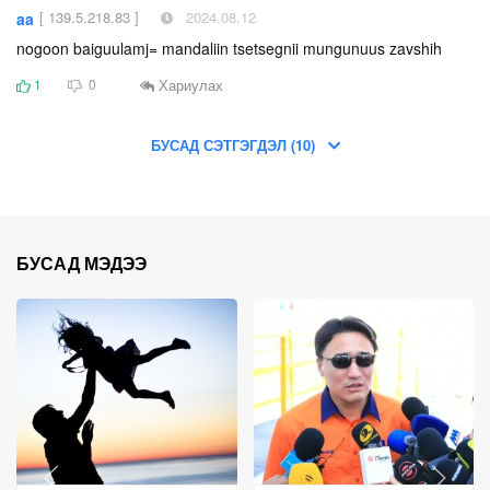
[ 139.5.218.83 ]
2024.08.12
aa
nogoon baiguulamj= mandaliin tsetsegnii mungunuus zavshih
Хариулах
1
0
БУСАД СЭТГЭГДЭЛ (10)
БУСАД МЭДЭЭ