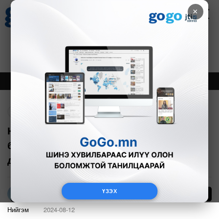
×
Цаг агаар
Зурхай
Валютын ханш
30
8.08
$
3594₮
Онцлох
Шинэ
Тренд
Буцах
Н.Мандуул: Нийслэлийн ногоон
байгууламж, чанартай дэд бүтэц, үр
дүнтэй хөрөнгө оруулалтыг нэмнэ
ҮЗЭХ
16
Л.Амарцэцэг
Нийгэм
2024-08-12