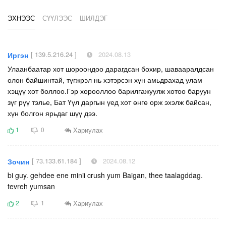
ЭХНЭЭС
СҮҮЛЭЭС
ШИЛДЭГ
[ 139.5.216.24 ]
2024.08.13
Иргэн
Улаанбаатар хот шороондоо дарагдсан бохир, шавааралдсан
олон байшинтай, түгжрэл нь хэтэрсэн хүн амьдрахад улам
хэцүү хот боллоо.Гэр хорооллоо барилгажуулж хотоо баруун
зүг рүү тэлье, Бат Үүл даргын үед хот өнгө орж эхэлж байсан,
хүн болгон ярьдаг шүү дээ.
Хариулах
1
0
[ 73.133.61.184 ]
2024.08.12
Зочин
bi guy. gehdee ene minii crush yum Baigan, thee taalagddag.
tevreh yumsan
Хариулах
2
1