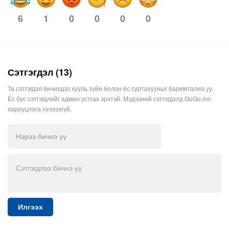
6
0
0
0
0
1
Сэтгэгдэл (13)
Та сэтгэгдэл бичихдээ хууль зүйн болон ёс суртахууныг баримтална уу.
Ёс бус сэтгэгдлийг админ устгах эрхтэй. Мэдээний сэтгэгдэлд GoGo.mn
хариуцлага хүлээхгүй.
Илгээх