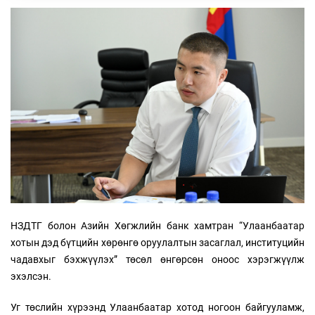
НЗДТГ болон Азийн Хөгжлийн банк хамтран “Улаанбаатар
хотын дэд бүтцийн хөрөнгө оруулалтын засаглал, институцийн
чадавхыг бэхжүүлэх” төсөл өнгөрсөн оноос хэрэгжүүлж
эхэлсэн.
Уг төслийн хүрээнд Улаанбаатар хотод ногоон байгууламж,