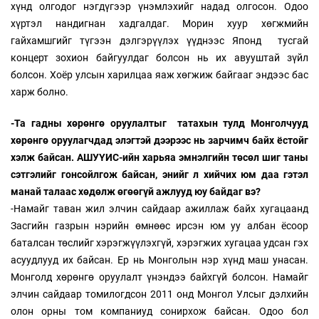
хүнд олгодог нэгдүгээр үнэмлэхийг надад олгосон. Одоо
хүртэл нандигнан хадгалдаг. Морин хуур хөгжмийн
гайхамшгийг түгээн дэлгэрүүлэх үүднээс Японд тусгай
концерт зохион байгуулдаг болсон нь их авууштай зүйл
болсон. Хоёр улсын харилцаа яаж хөгжиж байгааг эндээс бас
харж болно.
-Та гадны хөрөнгө оруулалтыг татахын тулд Монголчууд
хөрөнгө оруулагчдад элэгтэй дээрээс нь зарчимч байх ёстойг
хэлж байсан. АШУҮИС-ийн харьяа эмнэлгийн төсөл шиг таны
сэтгэлийг гонсойлгож байсан, энийг л хийчих юм даа гэтэл
манай талаас хөдөлж өгөөгүй ажлууд юу байдаг вэ?
-Намайг таван жил элчин сайдаар ажиллаж байх хугацаанд
Засгийн газрын нэрийн өмнөөс ирсэн юм уу албан ёсоор
баталсан төслийг хэрэгжүүлэхгүй, хэрэгжих хугацаа удсан гэх
асуудлууд их байсан. Ер нь Монголын нэр хүнд маш унасан.
Монголд хөрөнгө оруулалт үнэндээ байхгүй болсон. Намайг
элчин сайдаар томилогдсон 2011 онд Монгол Улсыг дэлхийн
олон орны том компаниуд сонирхож байсан. Одоо бол