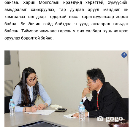
байгаа. Харин Монголын ирээдүйд хэрэгтэй, хүмүүсийн
амьдралыг сайжруулах, тэр дундаа эрүүл мэндийг нь
хамгаалах тал дээр тодорхой төсөл хэрэгжүүлэхээр зорьж
байна. Би Элчин сайд байхдаа ч үүнд анхаарал тавьдаг
байсан. Тиймээс яамнаас гарсан ч энэ салбарт хувь нэмрээ
оруулах бодолтой байна.