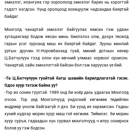
эмнэлэг, ялангуяа гэр хороололд эмнэлэг барих нь хэрэгтэй
гэдэгт нэгдсэн. Үүнд оролцоод зохицуулж чадсандаа баяртай
байдаг.
Монголд чанартай эмнэлэг байгуулах юмсан гэж удаан
хугацаагаар бодож явсан минь биелэлээ олж, дээрх төсөлд
гарын үсэг зурсанд маш их баяртай байдаг. Зууны манлай
уртын дуучин Н.Норовбанзад гуай, миний дотнын нөхөр
Ц.Батчулуун гээд олон хүн өвчний улмаас хорвоог орхисон.
Чанартай, сайн эмнэлэгтэй байсан бол гэж харуусах үе бий.
-Та Ц.Батчулуун гуайтай багш шавийн барилдлагатай гэсэн.
Одоо хуур татаж байна уу?
-Тэр их сонин түүхтэй. 1989 онд би хоёр дахь удаагаа Монголд
очсон. Тэр үед Монголчууд үндэсний хөгжмөө төдийлөн
өндрөөр үнэлж байгаагүй л дээ. Би үүнд их харамссан. Гадны
хүний нүдээр морин хуур маш гоё хөгжим. Тиймээс би морин
хуур суръя, гадаадын хүн сурвал монголчууд ч илүү сонирхох
болов уу гэж бодсон.