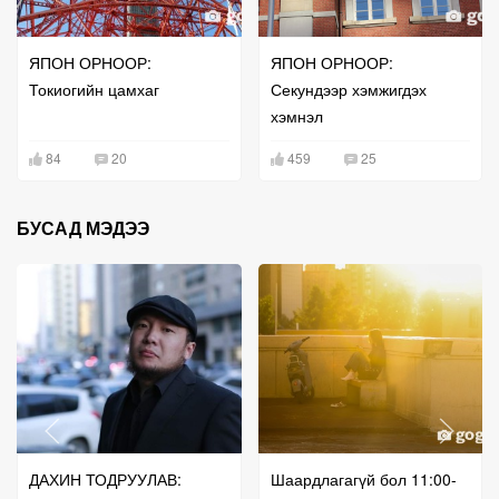
ЯПОН ОРНООР:
ЯПОН ОРНООР:
Токиогийн цамхаг
Секундээр хэмжигдэх
хэмнэл
84
20
459
25
БУСАД МЭДЭЭ
ДАХИН ТОДРУУЛАВ:
Шаардлагагүй бол 11:00-