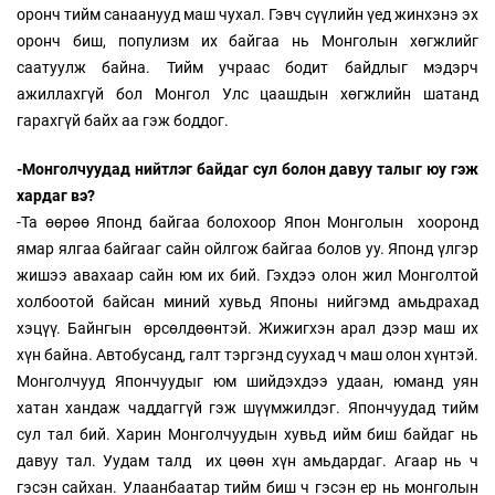
оронч тийм санаанууд маш чухал. Гэвч сүүлийн үед жинхэнэ эх
оронч биш, популизм их байгаа нь Монголын хөгжлийг
саатуулж байна. Тийм учраас бодит байдлыг мэдэрч
ажиллахгүй бол Монгол Улс цаашдын хөгжлийн шатанд
гарахгүй байх аа гэж боддог.
-Монголчуудад нийтлэг байдаг сул болон давуу талыг юу гэж
хардаг вэ?
-Та өөрөө Японд байгаа болохоор Япон Монголын хооронд
ямар ялгаа байгааг сайн ойлгож байгаа болов уу. Японд үлгэр
жишээ авахаар сайн юм их бий. Гэхдээ олон жил Монголтой
холбоотой байсан миний хувьд Японы нийгэмд амьдрахад
хэцүү. Байнгын өрсөлдөөнтэй. Жижигхэн арал дээр маш их
хүн байна. Автобусанд, галт тэргэнд суухад ч маш олон хүнтэй.
Монголчууд Япончуудыг юм шийдэхдээ удаан, юманд уян
хатан хандаж чаддаггүй гэж шүүмжилдэг. Япончуудад тийм
сул тал бий. Харин Монголчуудын хувьд ийм биш байдаг нь
давуу тал. Уудам талд их цөөн хүн амьдардаг. Агаар нь ч
гэсэн сайхан. Улаанбаатар тийм биш ч гэсэн ер нь монголын