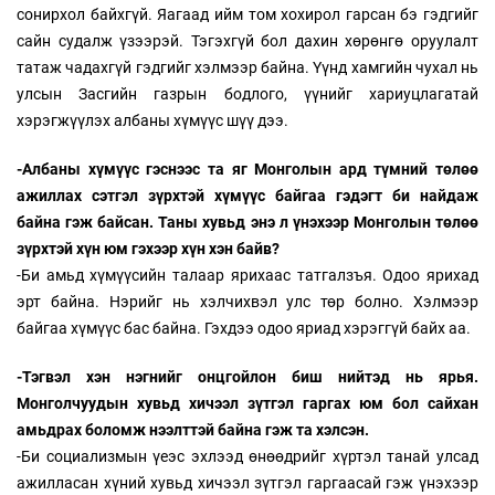
сонирхол байхгүй. Яагаад ийм том хохирол гарсан бэ гэдгийг
сайн судалж үзээрэй. Тэгэхгүй бол дахин хөрөнгө оруулалт
татаж чадахгүй гэдгийг хэлмээр байна. Үүнд хамгийн чухал нь
улсын Засгийн газрын бодлого, үүнийг хариуцлагатай
хэрэгжүүлэх албаны хүмүүс шүү дээ.
-Албаны хүмүүс гэснээс та яг Монголын ард түмний төлөө
ажиллах сэтгэл зүрхтэй хүмүүс байгаа гэдэгт би найдаж
байна гэж байсан. Таны хувьд энэ л үнэхээр Монголын төлөө
зүрхтэй хүн юм гэхээр хүн хэн байв?
-Би амьд хүмүүсийн талаар ярихаас татгалзъя. Одоо ярихад
эрт байна. Нэрийг нь хэлчихвэл улс төр болно. Хэлмээр
байгаа хүмүүс бас байна. Гэхдээ одоо яриад хэрэггүй байх аа.
-Тэгвэл хэн нэгнийг онцгойлон биш нийтэд нь ярья.
Монголчуудын хувьд хичээл зүтгэл гаргах юм бол сайхан
амьдрах боломж нээлттэй байна гэж та хэлсэн.
-Би социализмын үеэс эхлээд өнөөдрийг хүртэл танай улсад
ажилласан хүний хувьд хичээл зүтгэл гаргаасай гэж үнэхээр