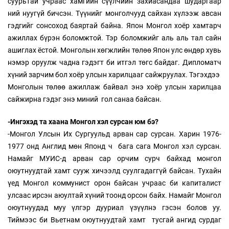
суурьтай учраас хамгийн сүүлчийн захиасандаа шударгаар
ний нуугүй бичсэн. Түүнийг монголчууд сайхан хүлээж авсан
гэдгийг сонсоход баяртай байна. Япон Монгол хоёр хамтарч
ажиллах бүрэн боломжтой. Тэр боломжийг аль аль тал сайн
ашиглах ёстой. Монголын хөгжлийн төлөө Япон улс өндөр хувь
нэмэр оруулж чадна гэдэгт би итгэл төгс байдаг. Дипломатч
хүний зарчим бол хоёр улсын харилцааг сайжруулах. Тэгэхдээ
Монголын төлөө ажиллаж байвал энэ хоёр улсын харилцаа
сайжирна гэдэг энэ миний гол санаа байсан.
-Ингэхэд та хаана Монгол хэл сурсан юм бэ?
-Монгол Улсын Их Сургуульд арван сар сурсан. Харин 1976-
1977 онд Англид мөн Японд ч бага сага Монгол хэл сурсан.
Намайг МУИС-д арван сар орчим сурч байхад монгол
оюутнуудтай хамт сууж хичээлд суулгадаггүй байсан. Тухайн
үед Монгол коммунист орон байсан учраас би капиталист
улсаас ирсэн аюултай хүний тоонд орсон байх. Намайг Монгол
оюутнуудад муу үлгэр дууриал үзүүлнэ гэсэн болов уу.
Тиймээс би Вьетнам оюутнуудтай хамт тусгай ангид сурдаг