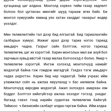
хугацаанд цаг алдана. Монголд хэрвээ тийм газар хөдлөлт
болсон бол цугласан мөнгийг шууд тарааж өгөх байх. Би
монгол хүмүүсийн юманд уян хатан ханддаг чанарыг өндөр
үнэлдэг.
Мөн төлөвлөлтийн тал дээр бид ялгаатай. Бид тариалангийн
салбарын хүмүүс. Жижиг арал дээр тариа ногоо тариад
амьдарч чадна. Газрыг сайн бэлтгэж, ногоо тарихад
төлөвлөгөө, цаг их хэрэгтэй. Харин монголын мал аж ахуй бол
зарчмын хувьд өвстэй газар малаа бэлчээхэд л болно. Ямар ч
төлөвлөгөө хэрэггүй. Ингэж хэлэхэд монголчууд намайг
мэдэхгүй байна гэж гомдож магадгүй. Гэхдээ тэгж амьдарч
чадах үндэстэн. Харин бид нар чадахгүй. Тийм учраас ийм
уламжлал соёл нь ажлаа явуулахад ч бас нөлөөлж байна.
Монголчууд өөрсдөө мэдэхгүй. Ажил эхлэхдээ амархан юм
боддог. Бэлтгэл хийхгүйгээр ажлаа эхэлдэг тэгээд унадаг.
Яагаад гэвэл тэнд нарийн судалгаа төлөвлөгөө байхгүй.
Тиймээс ч бизнесийн салбарт алдаа гаргаж байна. Ийм алдаа