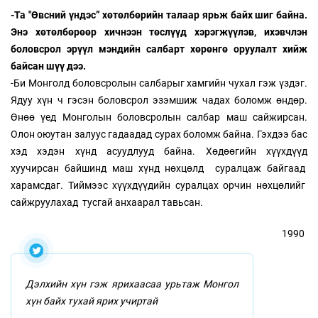
-Та "Өвсний үндэс” хөтөлбөрийн талаар ярьж байх шиг байна.
Энэ хөтөлбөрөөр хичнээн төслүүд хэрэгжүүлэв, ихэвчлэн
боловсрол эрүүл мэндийн салбарт хөрөнгө оруулалт хийж
байсан шүү дээ.
-Би Монголд боловсролын салбарыг хамгийн чухал гэж үздэг.
Ядуу хүн ч гэсэн боловсрол эзэмшиж чадах боломж өндөр.
Өнөө үед Монголын боловсролын салбар маш сайжирсан.
Олон оюутан залуус гадаадад сурах боломж байна. Гэхдээ бас
хэд хэдэн хүнд асуудлууд байна. Хөдөөгийн хүүхдүүд
хуучирсан байшинд маш хүнд нөхцөлд суралцаж байгаад
харамсдаг. Тиймээс хүүхдүүдийн суралцах орчин нөхцөлийг
сайжруулахад тусгай анхаарал тавьсан.
1990
Дэлхийн хүн гэж ярихаасаа урьтаж Монгол
хүн байх тухай ярих учиртай