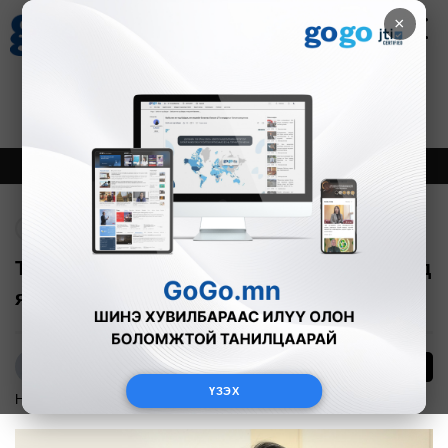
×
Цаг агаар
Зурхай
Валютын ханш
27
8.06
$
3594₮
Онцлох
Шинэ
Тренд
Буцах
Т.Шимизү: Чадварлаг ард түмэн яагаад
ядуу байна гэдгийг бодох хэрэгтэй
12
Р.Адъяасүрэн
ҮЗЭХ
Нийгэм
2017-03-06