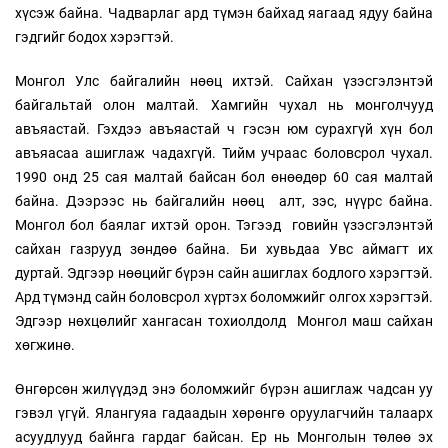
хүсэж байна. Чадварлаг ард түмэн байхад яагаад ядуу байна
гэдгийг бодох хэрэгтэй.
Монгол Улс байгалийн нөөц ихтэй. Сайхан үзэсгэлэнтэй
байгальтай олон малтай. Хамгийн чухал нь монголчууд
авъяастай. Гэхдээ авъяастай ч гэсэн юм сурахгүй хүн бол
авъяасаа ашиглаж чадахгүй. Тийм учраас боловсрол чухал.
1990 онд 25 сая малтай байсан бол өнөөдөр 60 сая малтай
байна. Дээрээс нь байгалийн нөөц алт, зэс, нүүрс байна.
Монгол бол баялаг ихтэй орон. Тэгээд говийн үзэсгэлэнтэй
сайхан газрууд зөндөө байна. Би хувьдаа Увс аймагт их
дуртай. Эдгээр нөөцийг бүрэн сайн ашиглах бодлого хэрэгтэй.
Ард түмэнд сайн боловсрол хүртэх боломжийг олгох хэрэгтэй.
Эдгээр нөхцөлийг хангасан тохиолдолд Монгол маш сайхан
хөгжинө.
Өнгөрсөн жилүүдэд энэ боломжийг бүрэн ашиглаж чадсан уу
гэвэл үгүй. Ялангуяа гадаадын хөрөнгө оруулагчийн талаарх
асуудлууд байнга гардаг байсан. Ер нь Монголын төлөө эх