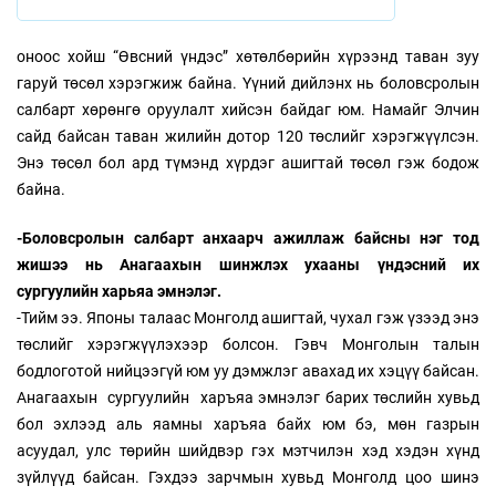
оноос хойш “Өвсний үндэс” хөтөлбөрийн хүрээнд таван зуу
гаруй төсөл хэрэгжиж байна. Үүний дийлэнх нь боловсролын
салбарт хөрөнгө оруулалт хийсэн байдаг юм. Намайг Элчин
сайд байсан таван жилийн дотор 120 төслийг хэрэгжүүлсэн.
Энэ төсөл бол ард түмэнд хүрдэг ашигтай төсөл гэж бодож
байна.
-Боловсролын салбарт анхаарч ажиллаж байсны нэг тод
жишээ нь Анагаахын шинжлэх ухааны үндэсний их
сургуулийн харьяа эмнэлэг.
-Тийм ээ. Японы талаас Монголд ашигтай, чухал гэж үзээд энэ
төслийг хэрэгжүүлэхээр болсон. Гэвч Монголын талын
бодлоготой нийцээгүй юм уу дэмжлэг авахад их хэцүү байсан.
Анагаахын сургуулийн харъяа эмнэлэг барих төслийн хувьд
бол эхлээд аль яамны харъяа байх юм бэ, мөн газрын
асуудал, улс төрийн шийдвэр гэх мэтчилэн хэд хэдэн хүнд
зүйлүүд байсан. Гэхдээ зарчмын хувьд Монголд цоо шинэ