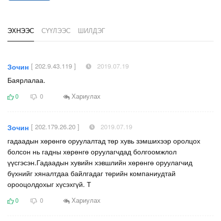
ЭХНЭЭС
СҮҮЛЭЭС
ШИЛДЭГ
[ 202.9.43.119 ]
2019.07.19
Зочин
Баярлалаа.
Хариулах
0
0
[ 202.179.26.20 ]
2019.07.19
Зочин
гадаадын хөрөнгө оруулалтад төр хувь зэмшихээр оролцох
болсон нь гадны хөрөнгө оруулагчдад болгоомжлол
үүсгэсэн.Гадаадын хувийн хэвшлийн хөрөнгө оруулагчид
бүхнийг хяналтдаа байлгадаг төрийн компаниудтай
орооцолдохыг хүсэхгүй. Т
Хариулах
0
0