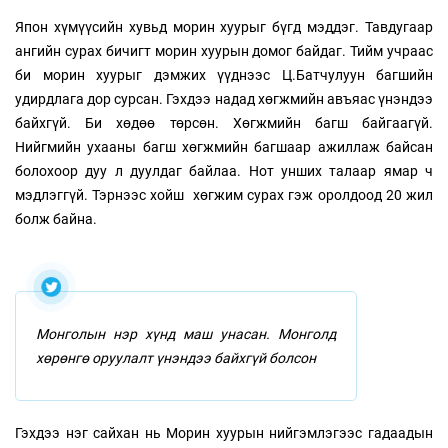
Япон хүмүүсийн хувьд морин хуурыг бүгд мэддэг. Тавдугаар
ангийн сурах бичигт морин хуурын домог байдаг. Тийм учраас
би морин хуурыг дэмжих үүднээс Ц.Батчулуун багшийн
удирдлага дор сурсан. Гэхдээ надад хөгжмийн авъяас үнэндээ
байхгүй. Би хөдөө төрсөн. Хөгжмийн багш байгаагүй.
Нийгмийн ухааны багш хөгжмийн багшаар ажиллаж байсан
болохоор дуу л дуулдаг байлаа. Нот унших талаар ямар ч
мэдлэггүй. Тэрнээс хойш хөгжим сурах гэж оролдоод 20 жил
болж байна.
Монголын нэр хүнд маш унасан. Монголд
хөрөнгө оруулалт үнэндээ байхгүй болсон
Гэхдээ нэг сайхан нь Морин хуурын нийгэмлэгээс гадаадын