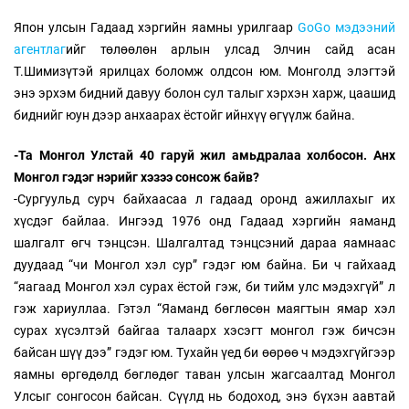
Япон улсын Гадаад хэргийн яамны урилгаар
GoGo мэдээний
агентлаг
ийг төлөөлөн арлын улсад Элчин сайд асан
Т.Шимизүтэй ярилцах боломж олдсон юм. Монголд элэгтэй
энэ эрхэм бидний давуу болон сул талыг хэрхэн харж, цаашид
биднийг юун дээр анхаарах ёстойг ийнхүү өгүүлж байна.
-Та Монгол Улстай 40 гаруй жил амьдралаа холбосон. Анх
Монгол гэдэг нэрийг хэзээ сонсож байв?
-Сургуульд сурч байхаасаа л гадаад оронд ажиллахыг их
хүсдэг байлаа. Ингээд 1976 онд Гадаад хэргийн яаманд
шалгалт өгч тэнцсэн. Шалгалтад тэнцсэний дараа яамнаас
дуудаад “чи Монгол хэл сур” гэдэг юм байна. Би ч гайхаад
“яагаад Монгол хэл сурах ёстой гэж, би тийм улс мэдэхгүй” л
гэж хариуллаа. Гэтэл “Яаманд бөглөсөн маягтын ямар хэл
сурах хүсэлтэй байгаа талаарх хэсэгт монгол гэж бичсэн
байсан шүү дээ” гэдэг юм. Тухайн үед би өөрөө ч мэдэхгүйгээр
яамны өргөдөлд бөглөдөг таван улсын жагсаалтад Монгол
Улсыг сонгосон байсан. Сүүлд нь бодоход, энэ бүхэн аавтай