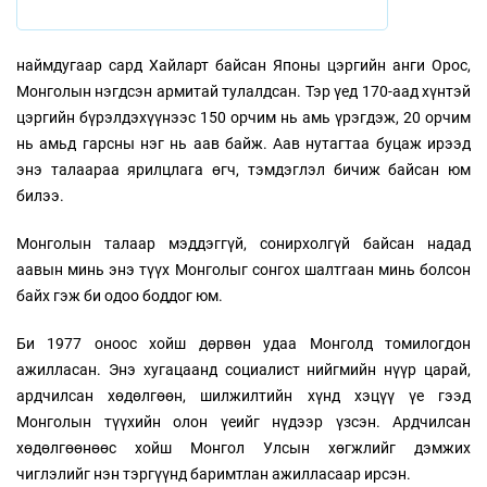
наймдугаар сард Хайларт байсан Японы цэргийн анги Орос,
Монголын нэгдсэн армитай тулалдсан. Тэр үед 170-аад хүнтэй
цэргийн бүрэлдэхүүнээс 150 орчим нь амь үрэгдэж, 20 орчим
нь амьд гарсны нэг нь аав байж. Аав нутагтаа буцаж ирээд
энэ талаараа ярилцлага өгч, тэмдэглэл бичиж байсан юм
билээ.
Монголын талаар мэддэггүй, сонирхолгүй байсан надад
аавын минь энэ түүх Монголыг сонгох шалтгаан минь болсон
байх гэж би одоо боддог юм.
Би 1977 оноос хойш дөрвөн удаа Монголд томилогдон
ажилласан. Энэ хугацаанд социалист нийгмийн нүүр царай,
ардчилсан хөдөлгөөн, шилжилтийн хүнд хэцүү үе гээд
Монголын түүхийн олон үеийг нүдээр үзсэн. Ардчилсан
хөдөлгөөнөөс хойш Монгол Улсын хөгжлийг дэмжих
чиглэлийг нэн тэргүүнд баримтлан ажилласаар ирсэн.