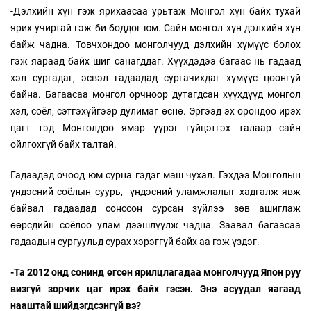
-Дэлхийн хүн гэж ярихаасаа урьтаж Монгол хүн байх тухай
ярих учиртай гэж би боддог юм. Сайн монгол хүн дэлхийн хүн
байж чадна. Товчхондоо монголчууд дэлхийн хүмүүс болох
гэж яараад байх шиг санагддаг. Хүүхдэдээ багаас нь гадаад
хэл сургадаг, эсвэл гадаадад сургачихдаг хүмүүс цөөнгүй
байна. Багаасаа монгол орчноор дутагдсан хүүхдүүд монгол
хэл, соёл, сэтгэхүйгээр дулимаг өснө. Эргээд эх орондоо ирэх
цагт тэд Монголдоо ямар үүрэг гүйцэтгэх талаар сайн
ойлгохгүй байх талтай.
Гадаадад очоод юм сурна гэдэг маш чухал. Гэхдээ Монголын
үндэсний соёлын суурь, үндэсний уламжлалыг хадгалж явж
байвал гадаадад сонссон сурсан зүйлээ зөв ашиглаж
өөрсдийн соёлоо улам дээшлүүлж чадна. Заавал багаасаа
гадаадын сургуульд сурах хэрэггүй байх аа гэж үздэг.
-Та 2012 онд сонинд өгсөн ярилцлагадаа монголчууд Япон руу
визгүй зорчих цаг ирэх байх гэсэн. Энэ асуудал яагаад
нааштай шийдэгдсэнгүй вэ?