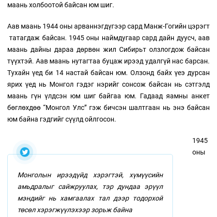
маань холбоотой байсан юм шиг.
Аав маань 1944 оны арваннэгдүгээр сард Манж-Гогийн цэрэгт
татагдаж байсан. 1945 оны наймдугаар сард дайн дуусч, аав
маань дайны дараа дөрвөн жил Сибирьт олзлогдож байсан
түүхтэй. Аав маань нутагтаа буцаж ирээд удалгүй нас барсан.
Тухайн үед би 14 настай байсан юм. Олзонд байх үеэ дурсан
ярих үед нь Монгол гэдэг нэрийг сонсож байсан нь сэтгэлд
маань гүн үлдсэн юм шиг байгаа юм. Гадаад яамны анкет
бөглөхдөө “Монгол Улс” гэж бичсэн шалтгаан нь энэ байсан
юм байна гэдгийг сүүлд ойлгосон.
1945
оны
Монголын ирээдүйд хэрэгтэй, хүмүүсийн
амьдралыг сайжруулах, тэр дундаа эрүүл
мэндийг нь хамгаалах тал дээр тодорхой
төсөл хэрэгжүүлэхээр зорьж байна