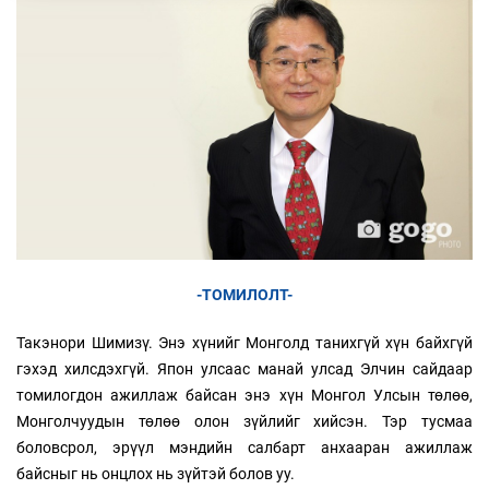
-ТОМИЛОЛТ-
Такэнори Шимизү. Энэ хүнийг Монголд танихгүй хүн байхгүй
гэхэд хилсдэхгүй. Япон улсаас манай улсад Элчин сайдаар
томилогдон ажиллаж байсан энэ хүн Монгол Улсын төлөө,
Монголчуудын төлөө олон зүйлийг хийсэн. Тэр тусмаа
боловсрол, эрүүл мэндийн салбарт анхааран ажиллаж
байсныг нь онцлох нь зүйтэй болов уу.