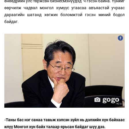
өнөөдрийн улс төржсөн бизнесмэнүүдэд ч гэсэн байна. Үүнийг
өөрчилж чадвал монгол хүмүүс угаасаа авъяастай учраас
дараагийн шатанд хөгжих боломжтой гэсэн миний бодол
байдаг.
-Таны бас нэг санаа тавьж хэлсэн зүйл нь дэлхийн хүн байхаас
илүү Монгол хүн байх талаар ярьсан байдаг шүү дээ.