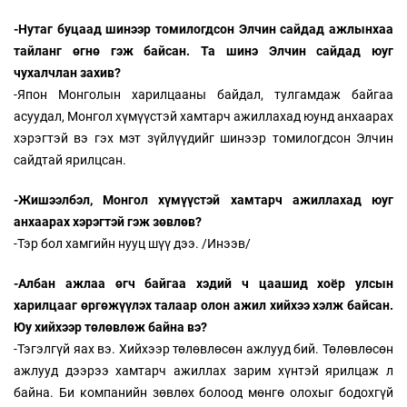
-Нутаг буцаад шинээр томилогдсон Элчин сайдад ажлынхаа
тайланг өгнө гэж байсан. Та шинэ Элчин сайдад юуг
чухалчлан захив?
-Япон Монголын харилцааны байдал, тулгамдаж байгаа
асуудал, Монгол хүмүүстэй хамтарч ажиллахад юунд анхаарах
хэрэгтэй вэ гэх мэт зүйлүүдийг шинээр томилогдсон Элчин
сайдтай ярилцсан.
-Жишээлбэл, Монгол хүмүүстэй хамтарч ажиллахад юуг
анхаарах хэрэгтэй гэж зөвлөв?
-Тэр бол хамгийн нууц шүү дээ. /Инээв/
-Албан ажлаа өгч байгаа хэдий ч цаашид хоёр улсын
харилцааг өргөжүүлэх талаар олон ажил хийхээ хэлж байсан.
Юу хийхээр төлөвлөж байна вэ?
-Тэгэлгүй яах вэ. Хийхээр төлөвлөсөн ажлууд бий. Төлөвлөсөн
ажлууд дээрээ хамтарч ажиллах зарим хүнтэй ярилцаж л
байна. Би компанийн зөвлөх болоод мөнгө олохыг бодохгүй