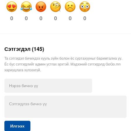
0
0
0
0
0
0
Сэтгэгдэл (145)
Та сэтгэгдэл бичихдээ хууль зүйн болон ёс суртахууныг баримтална уу.
Ёс бус сэтгэгдлийг админ устгах эрхтэй. Мэдээний сэтгэгдэлд GoGo.mn
хариуцлага хүлээхгүй.
Илгээх