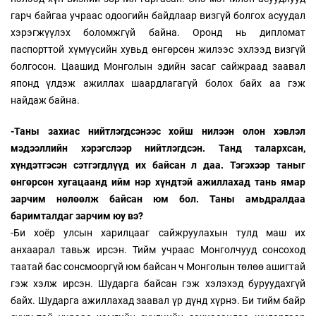
гарч байгаа учраас одоогийн байдлаар визгүй болгох асуудал
хэрэгжүүлэх боломжгүй байна. Оронд нь дипломат
паспорттой хүмүүсийн хувьд өнгөрсөн жилээс эхлээд визгүй
болгосон. Цаашид Монголын эдийн засаг сайжраад заавал
японд үлдэж ажиллах шаардлагагүй болох байх аа гэж
найдаж байна.
-Таны захиас нийтлэгдсэнээс хойш нилээн олон хэвлэл
мэдээллийн хэрэгслээр нийтлэгдсэн. Танд талархсан,
хүндэтгэсэн сэтгэгдлүүд их байсан л даа. Тэгэхээр таныг
өнгөрсөн хугацаанд ийм нэр хүндтэй ажиллахад тань ямар
зарчим нөлөөлж байсан юм бол. Таны амьдралдаа
баримталдаг зарчим юу вэ?
-Би хоёр улсын харилцааг сайжруулахын тулд маш их
анхаарал тавьж ирсэн. Тийм учраас Монголчууд сонсоход
таатай бас сонсмооргүй юм байсан ч Монголын төлөө ашигтай
гэж хэлж ирсэн. Шударга байсан гэж хэлэхэд буруудахгүй
байх. Шударга ажиллахад заавал үр дүнд хүрнэ. Би тийм байр