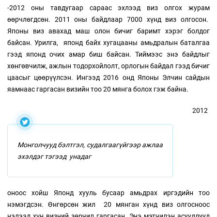
-2012 оны тавдугаар сараас эхлээд виз олгох журам
өөрчлөгдсөн. 2011 оны байдлаар 7000 хүнд виз олгосон.
Японы виз авахад маш олон бичиг баримт хэрэг болдог
байсан. Урилга, японд байх хугацааны амьдралын баталгаа
гээд японд очих амар биш байсан. Тиймээс энэ байдлыг
хөнгөвчилж, ажлын тодорхойлолт, орлогын байдал гээд бичиг
цаасыг цөөрүүлсэн. Ингээд 2016 онд Японы Элчин сайдын
яамнаас гаргасан визийн тоо 20 мянга болох гэж байна.
2012
Монголчууд бэлтгэл, судалгаагүйгээр ажлаа
эхэлдэг тэгээд унадаг
оноос хойш Японд хууль бусаар амьдрах иргэдийн тоо
нэмэгдсэн. Өнгөрсөн жил 20 мянган хүнд виз олгосноос
нэлээд хүн визний зөрчил гаргасан. Энэ мэтчилэн асуудлууд