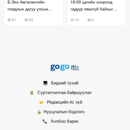
Б.Энх-Амгалангийн
16:00 цагийн хооронд
гомдлын дагуу улсын
гадуур явахгүй байхыг
бүртгэлийг нь сэргээж
зөвлөв
67
33
10
0
өгчээ
Бидний тухай
Сурталчилгаа байршуулах
Редакцийн ёс зүй
Нууцлалын бодлого
Холбоо барих