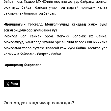
байсан юм. Гэхдээ МУИС-ийн оюутны дотуур байранд монгол
оюутнууд байдаг байсан учир тэд нартай ярилцаж хэлээ
сайжруулах боломжтой байсан.
-Ярилцлагын төгсгөлд Монголчуудад хандаад хэлэх зүйл
эсвэл онцолмоор зүйл байна уу?
-Монгол бол сайхан орон. Хөгжих боломж их байна.
Монголчууд хамтраад хувийн эрх ашгийн төлөө биш жинхэнэ
Монголын төлөө зүтгэж яваасай гэж хүсч байна. Монгол улс
хөгжиж л байвал би баяртай байна.
-Ярилцсанд баярлалаа.
Post
Энэ мэдээ танд ямар санагдав?