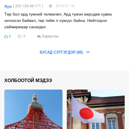
[ 202.126.88.171 ]
2019.07.19
Хүн
Төр бол ард түмний төлөөлөл. Ард түмэн өөрсдөө хувиа
хичээсэн байвал, төр тийм л хүмүүс байна. Нийтээрээ
сайжирмаар санагдах
Хариулах
2
0
БУСАД СЭТГЭГДЭЛ (85)
ХОЛБООТОЙ МЭДЭЭ