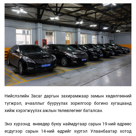
Нийслэлийн Засаг даргын захирамжаар замын хөдөлгөөний
түгжрэл, ачааллыг бууруулах зорилгоор богино хугацаанд
хийж хэрэгжүүлэх ажлын төлөвлөгөөг баталсан.
Энэ хүрээнд өнөөдөр буюу наймдугаар сарын 19-ний өдрөөс
есдүгээр сарын 14-ний өдрийг хүртэл Улаанбаатар хотод