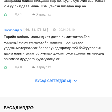
атаархаад байгаа пизздааа нар вэ. Хууль бус зүйл зарчихсан
юм уу пизздааа минь. Цэмцгэнсэн пизздаа нар аа
Хариулах
0
1
[ 66.181.176.32 ]
2024.08.19
Энхболд.х
Төрийн албаны машинд хот дотор лимит тогтоо.Гал
команд.Түргэн тусламжийн машины тоог хэвээр
үлдээж.материаллаг баялаг үйлдвэрлэдэггүй байгууллагын
дарга нарын унааг 50 хувиар цомхотгож.машиныг нь нөөцөд
ав.эсвээс дуудлага худалдаанд өг
Хариулах
0
0
БУСАД СЭТГЭГДЭЛ (3)
БУСАД МЭДЭЭ