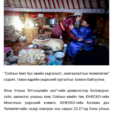
“Соёлын биет бус өвийн хадгалалт, хамгаалалтын төлөвлөгөө”
сэдэвт, таван өдрийн үндэсний сургалтыг зохион байгуулна.
Япон Улсын “Итгэлцлийн сан”-гийн дэмжлэгээр Боловсрол,
соёл, шинжлэх ухааны яам, Соёлын өвийн төв, ЮНЕСКО-гийн
Монголын үндэсний комисс, ЮНЕСКО-гийн Бээжин дэх
Төлөөлөгчийн газар хамтран энэ сарын 23-27-нд Олон улсын