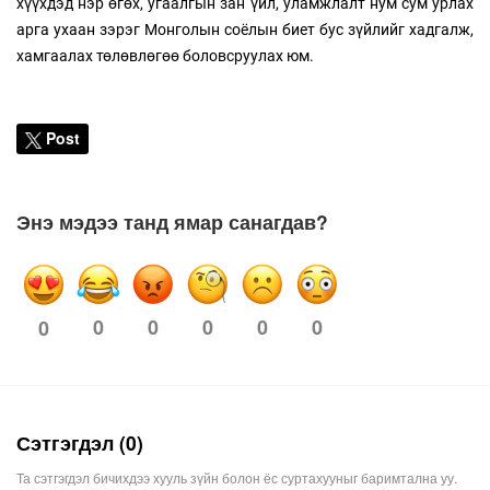
хүүхдэд нэр өгөх, угаалгын зан үйл, уламжлалт нум сум урлах
арга ухаан зэрэг Монголын соёлын биет бус зүйлийг хадгалж,
хамгаалах төлөвлөгөө боловсруулах юм.
Post
Энэ мэдээ танд ямар санагдав?
0
0
0
0
0
0
Сэтгэгдэл (0)
Та сэтгэгдэл бичихдээ хууль зүйн болон ёс суртахууныг баримтална уу.