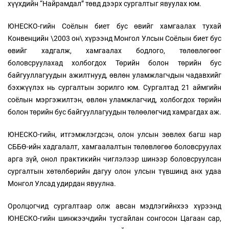
хүүхдийн “Найрамдал” төвд дээрх сургалтыг явуулах юм.
ЮНЕСКО-гийн Соёлын биет бус өвийг хамгаалах тухай
Конвенцийн \2003 он\ хүрээнд Монгол Улсын Соёлын биет бус
өвийг хадгалж, хамгаалах бодлого, төлөвлөгөөг
боловсруулахад холбогдох Төрийн болон төрийн бус
байгууллагуудын ажилтнууд, өвлөн уламжлагчдын чадавхийг
бэхжүүлэх нь сургалтын зорилго юм. Сургалтад 21 аймгийн
соёлын мэргэжилтэн, өвлөн уламжлагчид, холбогдох төрийн
болон төрийн бус байгууллагуудын төлөөлөгчид хамрагдах аж.
ЮНЕСКО-гийн, итгэмжлэгдсэн, олон улсын зөвлөх багш нар
СББӨ-ийн хадгалалт, хамгаалалтын төлөвлөгөө боловсруулах
арга зүй, онол практикийн чиглэлээр шинээр боловсруулсан
сургалтын хөтөлбөрийн дагуу олон улсын түвшинд анх удаа
Монгол Улсад удирдан явуулна.
Оролцогчид сургалтаар олж авсан мэдлэгийнхээ хүрээнд
ЮНЕСКО-гийн шинжээчдийн тусгайлан сонгосон Цагаан сар,