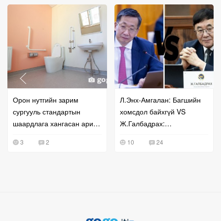
Орон нутгийн зарим
Л.Энх-Амгалан: Багшийн
сургууль стандартын
хомсдол байхгүй VS
шаардлага хангасан ариун
Ж.Галбадрах:
цэврийн өрөөгөө
Боловсролын салбарт
3
2
10
24
ашиглахгүй, түгжиж байна
9700 багш дутуу