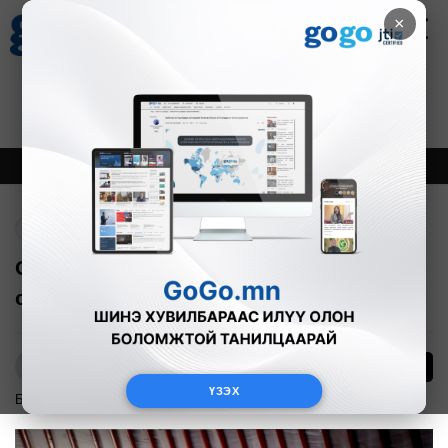
×
Цаг агаар
Зурхай
Валютын ханш
27
8.06
$
3594₮
Онцлох
Шинэ
Тренд
Буцах
Соёлын биет бус өв хамгаалагчдын
сургалт болно
0
Б.Чимэг
ҮЗЭХ
Боловсрол
2016-05-19