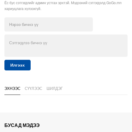
Ёс бус сэтгэгдлийг админ устгах эрхтэй. Мэдээний сэтгэгдэлд GoGo.mn
хариуцлага хүлээхгүй.
Илгээх
ЭХНЭЭС
СҮҮЛЭЭС
ШИЛДЭГ
БУСАД МЭДЭЭ