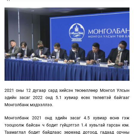
2021 оны 12 дугаар сард хийсэн төсөөллөөр Монгол Улсын
эдийн засаг 2022 онд 5.1 хувиар өсөх төлөвтэй байгааг
Монголбанк мэдээллээ.
Монголбанк 2021 онд эдийн засаг 4.5 хувиар өснө гэж
тооцоолж байсан ч бодит гүйцэтгэл 1.4 хувьтай гарсан юм.
Таамаглал бодит байдлаас зөрөхөд дотоод, гадаад орчны