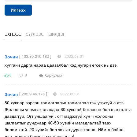
Илгээх
ЭХНЭЭС
СҮҮЛЭЭС
ШИЛДЭГ
[ 103.80.210.183 ]
2022.03.01
Зочин
хулгайч дарга нараа цаазалбал хэд нугарч өгсөх нь дээ.
Хариулах
0
0
[ 202.9.46.178 ]
2022.03.01
Зочин
80 хувиар зөрсөн таамаглалыг таамаглал гэж үзэхгүй л дээ.
Жолооны үнэмлэх авахдаа 80 хувьтай бөглөсөн бол шалгалтыг
давдаггүй. Огт уншаагүй , огт мэдэхгүй хүн ч жолооны
шалгалтыг дунджаар 40-50 хувийн магадлалтай таах
боломжтой. 20 хувийг бол захын дурак таана. Ийм л байна
даа, монгол банкны мангарууд аа!