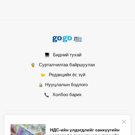
Бидний тухай
Сурталчилгаа байршуулах
Редакцийн ёс зүй
Нууцлалын бодлого
Холбоо барих
© 2007 - 2026 Монгол Контент ХХК • Бүх эрх хуулиар хамгаалагдсан
НДС-ийн үлдэгдлийг санхүүгийн
хэрэгсэлд хөрөнгө оруулж хоёр