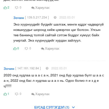
Хариулах
2
0
[ 139.5.217.234 ]
2022.03.01
Зочин
Энэ хүүрнүүдийг бүгдийг шалгаж, мөнгө иддэг чадваргүй
новшнуудыг шоронд хийж цэвэрлэх цаг болсон. Улсын
төв банкинд толгой сайтай сэтгэж боддог хүмүүс байх
учиртай. Энэ хүүрнүүдийг хурдан зайлуул.
Хариулах
0
0
[ 147.161.192.84 ]
2022.03.01
Зочин
2020 онд худлаа ш а а с а н, 2021 онд бүр худлаа бүлт ш а а с
а н, 2022 онд бас л худлаа ш а а х нь. Одоо болио п и з д е
ц!!!!!!
Хариулах
1
0
БУСАД СЭТГЭГДЭЛ (1)