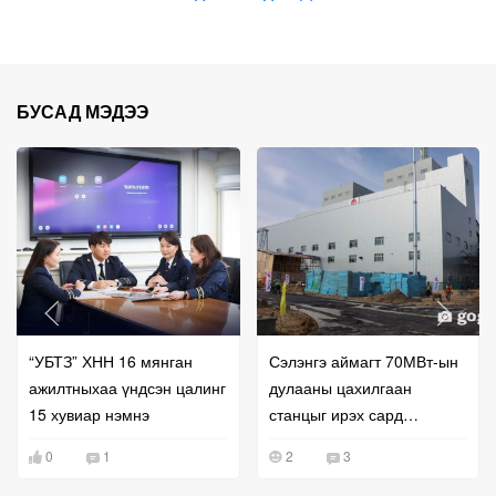
БУСАД МЭДЭЭ
“УБТЗ” ХНН 16 мянган
Сэлэнгэ аймагт 70МВт-ын
ажилтныхаа үндсэн цалинг
дулааны цахилгаан
15 хувиар нэмнэ
станцыг ирэх сард
ашиглалтад оруулна
0
1
2
3