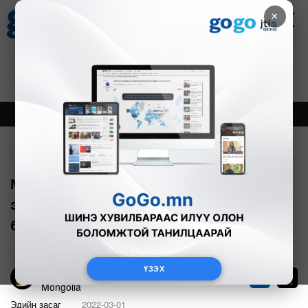
×
Цаг агаар
Зурхай
Валютын ханш
30
8.08
$
3594₮
Онцлох
Шинэ
Тренд
Буцах
Монголбанк: 2022 онд Монгол Улсын
эдийн засаг 5.1 хувиар өсөх төлөвтэй
байна
ҮЗЭХ
Bloomberg TV
11
Mongolia
Эдийн засаг
2022-03-01