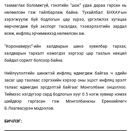
таамаглах боломжгүй, гэнэтийн “шок” удаа дараа гарсан нь
нөлөөлсөн гэж тайлбарлаж байна. Тухайлбал: БНХАУ-ын
хэрэгжүүлж буй бодлогын цар хүрээ, үргэлжлэх хугацаа
өөрчлөгдөж буй экспорт тасалдах, тээвэрлэлтийн зардал
өсөж, инфляц эрчимжихэд нөлөөлсөн аж.
“Коронавирус”-ийн халдварын шинэ хувилбар тархах,
халдварын тархалт нэмэгдэх зэргээр цар тахлын нөхцөл
байдал сорилт болсоор байна.
Нийлүүлэлтийн шинжтэй инфляц өдөөгдөж байгаа ч эдийн
засаг цар тахлаас сэргэхийн хэрээр оны эцэст инфляц эрэлт
талаас өдөөгдөх эрсдэлтэй байгааг Монголбанк онцоллоо.
Тиймээс нэгдүгээр сард бодлогын хүүг 0.5 нэгж хувиар нэмэх
шийдвэр гаргасан гэж Монголбанкны Ерөнхийлөгч
Б.Лхагвасүрэн мэдээлэв.
БИЧЛЭГ: