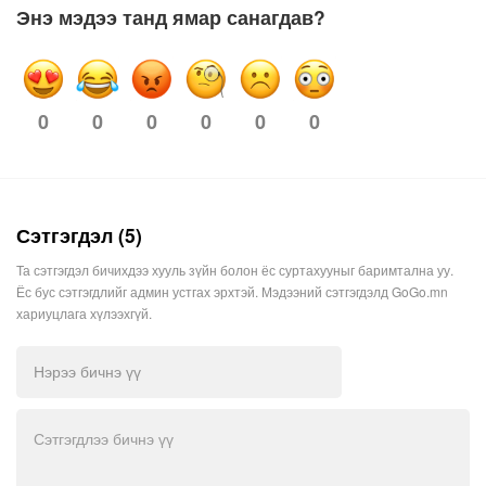
Энэ мэдээ танд ямар санагдав?
0
0
0
0
0
0
Сэтгэгдэл (5)
Та сэтгэгдэл бичихдээ хууль зүйн болон ёс суртахууныг баримтална уу.
Ёс бус сэтгэгдлийг админ устгах эрхтэй. Мэдээний сэтгэгдэлд GoGo.mn
хариуцлага хүлээхгүй.