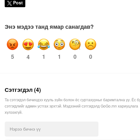
Post
Энэ мэдээ танд ямар санагдав?
5
1
1
0
0
4
Сэтгэгдэл (4)
Та сэтгэгдэл бичихдээ хууль зүйн болон ёс суртахууныг баримтална уу. Ёс б
сэтгэгдлийг админ устгах эрхтэй. Мэдээний сэтгэгдэлд GoGo.mn хариуцлага
хүлээхгүй.