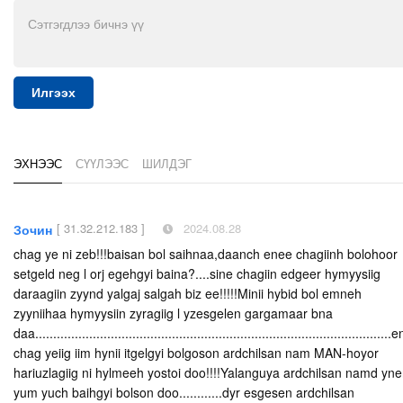
Илгээх
ЭХНЭЭС
СҮҮЛЭЭС
ШИЛДЭГ
[ 31.32.212.183 ]
2024.08.28
Зочин
chag ye ni zeb!!!baisan bol saihnaa,daanch enee chagiinh bolohoor
setgeld neg l orj egehgyi baina?....sine chagiin edgeer hymyysiig
daraagiin zyynd yalgaj salgah biz ee!!!!!Minii hybid bol emneh
zyyniihaa hymyysiin zyragiig l yzesgelen gargamaar bna
daa...................................................................................................
chag yeiig iim hynii itgelgyi bolgoson ardchilsan nam MAN-hoyor
hariuzlagiig ni hylmeeh yostoi doo!!!!Yalanguya ardchilsan namd yn
yum yuch baihgyi bolson doo............dyr esgesen ardchilsan