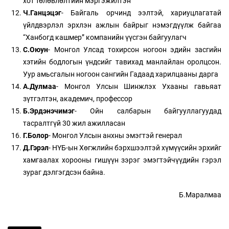
хот төлөвлөлтийн мэргэжилтэн
Ч.Ганцэцэг
- Байгаль орчинд ээлтэй, хариуцлагатай
үйлдвэрлэл эрхлэн ажлын байрыг нэмэгдүүлж байгаа
“Ханбогд кашмер” компанийн үүсгэн байгуулагч
С.Оюун
- Монгол Улсад тохирсон ногоон эдийн засгийн
хэтийн бодлогын үндсийг тавихад манлайлан оролцсон.
Уур амьсгалын ногоон сангийн Гадаад харилцааны дарга
А.Дулмаа
- Монгол Улсын Шинжлэх Ухааны гавьяат
зүтгэлтэн, академич, профессор
Б.Эрдэнэчимэг
- Ойн салбарын байгууллагуудад
тасралтгүй 30 жил ажилласан
Г.Болор
- Монгол Улсын анхны эмэгтэй генерал
Д.Гэрэл
- НҮБ-ын Хөгжлийн бэрхшээлтэй хүмүүсийн эрхийг
хамгаалах хорооны гишүүн зэрэг эмэгтэйчүүдийн гэрэл
зураг дэлгэгдсэн байна.
Б.Маралмаа