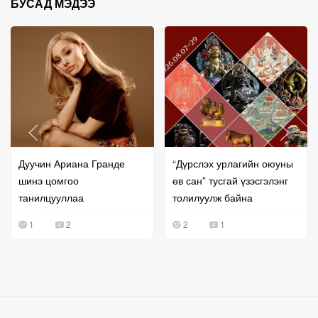
БУСАД МЭДЭЭ
Дуучин Ариана Гранде
“Дүрслэх урлагийн оюуны
шинэ цомгоо
өв сан” тусгай үзэсгэлэнг
танилцууллаа
толилуулж байна
1
2
2
1