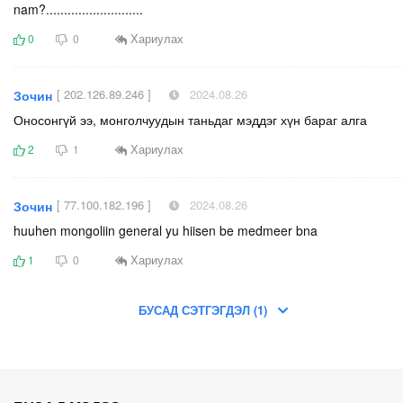
nam?...........................
Хариулах
0
0
[ 202.126.89.246 ]
2024.08.26
Зочин
Оносонгүй ээ, монголчуудын таньдаг мэддэг хүн бараг алга
Хариулах
2
1
[ 77.100.182.196 ]
2024.08.26
Зочин
huuhen mongoliin general yu hiisen be medmeer bna
Хариулах
1
0
БУСАД СЭТГЭГДЭЛ (1)