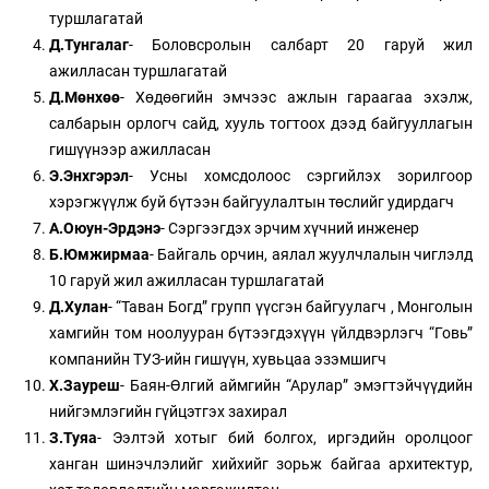
туршлагатай
Д.Тунгалаг
- Боловсролын салбарт 20 гаруй жил
ажилласан туршлагатай
Д.Мөнхөө
- Хөдөөгийн эмчээс ажлын гараагаа эхэлж,
салбарын орлогч сайд, хууль тогтоох дээд байгууллагын
гишүүнээр ажилласан
Э.Энхгэрэл
- Усны хомсдолоос сэргийлэх зорилгоор
хэрэгжүүлж буй бүтээн байгуулалтын төслийг удирдагч
А.Оюун-Эрдэнэ
- Сэргээгдэх эрчим хүчний инженер
Б.Юмжирмаа
- Байгаль орчин, аялал жуулчлалын чиглэлд
10 гаруй жил ажилласан туршлагатай
Д.Хулан
- “Таван Богд” групп үүсгэн байгуулагч , Монголын
хамгийн том ноолууран бүтээгдэхүүн үйлдвэрлэгч “Говь”
компанийн ТУЗ-ийн гишүүн, хувьцаа эзэмшигч
Х.Зауреш
- Баян-Өлгий аймгийн “Арулар” эмэгтэйчүүдийн
нийгэмлэгийн гүйцэтгэх захирал
З.Туяа
- Ээлтэй хотыг бий болгох, иргэдийн оролцоог
ханган шинэчлэлийг хийхийг зорьж байгаа архитектур,