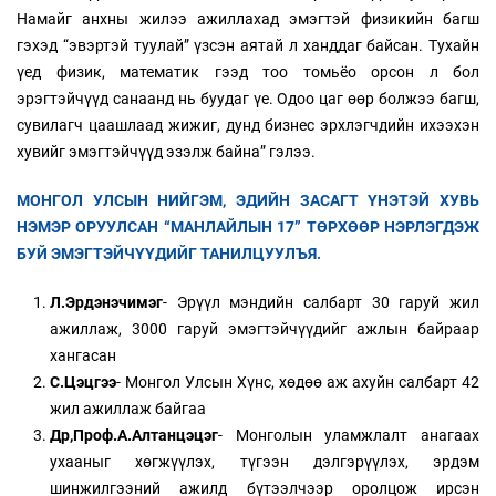
Намайг анхны жилээ ажиллахад эмэгтэй физикийн багш
гэхэд “эвэртэй туулай” үзсэн аятай л ханддаг байсан. Тухайн
үед физик, математик гээд тоо томьёо орсон л бол
эрэгтэйчүүд санаанд нь буудаг үе. Одоо цаг өөр болжээ багш,
сувилагч цаашлаад жижиг, дунд бизнес эрхлэгчдийн ихээхэн
хувийг эмэгтэйчүүд эзэлж байна” гэлээ.
МОНГОЛ УЛСЫН НИЙГЭМ, ЭДИЙН ЗАСАГТ ҮНЭТЭЙ ХУВЬ
НЭМЭР ОРУУЛСАН “МАНЛАЙЛЫН 17” ТӨРХӨӨР НЭРЛЭГДЭЖ
БУЙ ЭМЭГТЭЙЧҮҮДИЙГ ТАНИЛЦУУЛЪЯ.
Л.Эрдэнэчимэг
- Эрүүл мэндийн салбарт 30 гаруй жил
ажиллаж, 3000 гаруй эмэгтэйчүүдийг ажлын байраар
хангасан
С.Цэцгээ
- Монгол Улсын Хүнс, хөдөө аж ахуйн салбарт 42
жил ажиллаж байгаа
Др,Проф.А.Алтанцэцэг
- Монголын уламжлалт анагаах
ухааныг хөгжүүлэх, түгээн дэлгэрүүлэх, эрдэм
шинжилгээний ажилд бүтээлчээр оролцож ирсэн