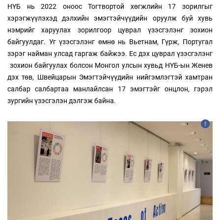
НҮБ нь 2022 оноос Тогтвортой хөгжлийн 17 зорилгыг
хэрэгжүүлэхэд дэлхийн эмэгтэйчүүдийн оруулж буй хувь
нэмрийг харуулах зорилгоор цуврал үзэсгэлэнг зохион
байгуулдаг. Уг үзэсгэлэнг өмнө нь Вьетнам, Гүрж, Португал
зэрэг найман улсад гаргаж байжээ. Ес дэх цуврал үзэсгэлэнг
зохион байгуулах болсон Монгол улсын хувьд НҮБ-ын Женев
дэх төв, Швейцарын Эмэгтэйчүүдийн нийгэмлэгтэй хамтран
салбар салбартаа манлайлсан 17 эмэгтэйг онцлон, гэрэл
зургийн үзэсгэлэн дэлгэж байна.