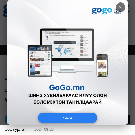
×
Цаг агаар
Зурхай
Валютын ханш
27
8.07
$
3594₮
Онцлох
Шинэ
Тренд
Буцах
“Манлайллын 17 төрх”
эмэгтэйчүүдийн гэрэл зургийн
үзэсгэлэн гаргажээ
ҮЗЭХ
4
gogo.mn
Соёл урлаг
2024-08-26