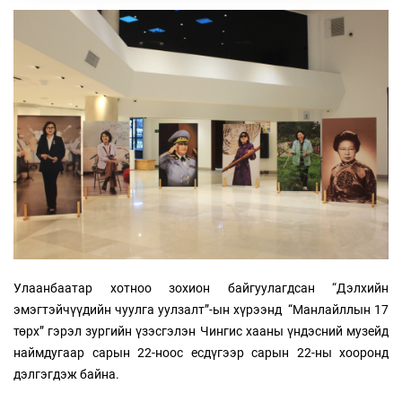
Улаанбаатар хотноо зохион байгуулагдсан “Дэлхийн
эмэгтэйчүүдийн чуулга уулзалт”-ын хүрээнд “Манлайллын 17
төрх” гэрэл зургийн үзэсгэлэн Чингис хааны үндэсний музейд
наймдугаар сарын 22-ноос есдүгээр сарын 22-ны хооронд
дэлгэгдэж байна.