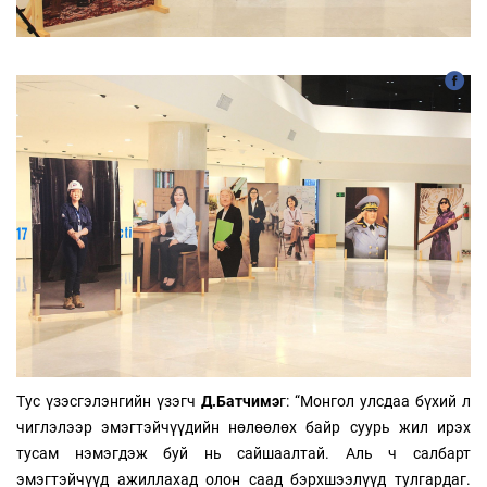
Тус үзэсгэлэнгийн үзэгч
Д.Батчимэ
г: “Монгол улсдаа бүхий л
чиглэлээр эмэгтэйчүүдийн нөлөөлөх байр суурь жил ирэх
тусам нэмэгдэж буй нь сайшаалтай. Аль ч салбарт
эмэгтэйчүүд ажиллахад олон саад бэрхшээлүүд тулгардаг.