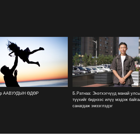
өр ААВУУДЫН ӨДӨР
Б.Ратнаа: Энэтхэгчүүд манай улс
түүхийг биднээс илүү мэдэж байга
санагдаж эмзэглэдэг