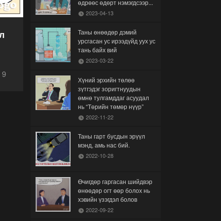
өдрөөс өдөрт нэмэгдсээр...
2023-04-13
Таны өнөөдөр дэмий
л
урсгасан ус ирээдүйд уух ус
тань байх вий
2023-03-22
9
Хүний эрхийн төлөө
зүтгэдэг зоригтнуудын
өмнө тулгамддаг асуудал
нь “Төрийн төмөр нүүр”
2022-11-22
Таны гарт бусдын эрүүл
мэнд, амь нас бий.
2022-10-28
Өчигдөр гаргасан шийдвэр
өнөөдөр огт өөр болох нь
хэвийн үзэгдэл болов
2022-09-22