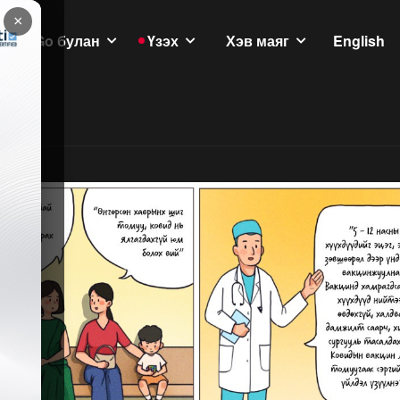
×
GoGo булан
Үзэх
Хэв маяг
English
үлэмж