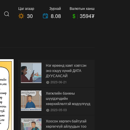
Цаг агаар
Зурхай
Валютын ханш
30
8.08
$
|
3594₮
Нэг өрөөнд хамт хэвтсэн
энэ хэцүү хүний ДАТА
ДУУСААСАЙ
2023-06-21
Хөгжлийн банкны
шүүгдэгчдийн
хөөрхийлөлтэй мэдүүлгүүд
2023-05-03
Хоосон хөргөгч байтугай
хөргөгчгүй айлуудын тоо