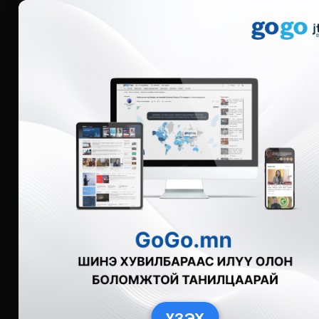
Мэдээ
Бүгд
Live
Фото
Видео
Зурган өгү
ҮЗЭХ