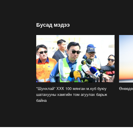
Бусад мэдээ
"Шунхлай” ХХК 100 мянган м.куб буюу
Өнөөд
шатахууны хамгийн том агуулах барьж
байна