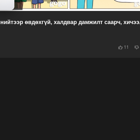
нийтээр өвдөхгүй, халдвар дамжилт саарч, хичээ
11