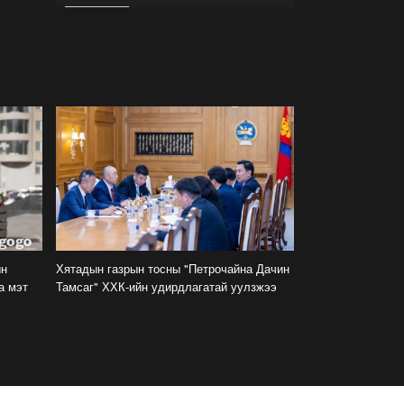
Араатанлаг, өрсөлдөөнт
улирал айсуй. Амьдарна
шүү, хэдүүлээ
2022-08-26
Байгууллагууд хөхүүл
ээжүүдэд зориулсан
өрөөтэй болох нь
жендэрийн мэдрэмжтэй
шийдэл
2022-08-02
Вакцинд хамрагдсанаар
хүүхдүүд нийтээр өвдөхгүй,
халдвар дамжилт саарч,
ын
Хятадын газрын тосны "Петрочайна Дачин
хичээл сургууль
тасалдахгүй
а мэт
Тамсаг" ХХК-ийн удирдлагатай уулзжээ
2022-07-16
Үнийн өсөлтийг цалин
хэзээ ч гүйцэхээргүй
боллоо
2022-06-30