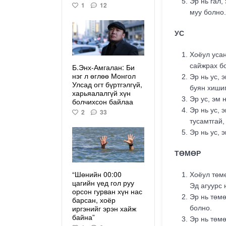
Эр нь гал,
1
12
муу болно.
УС
Хоёул усан
сайжрах б
Б.Энх-Амгалан: Би
нэг л өглөө Монгол
Эр нь ус, 
Улсад огт бүртгэлгүй,
буян хишиг
харьяалалгүй хүн
Эр ус, эм 
болчихсон байлаа
Эр нь ус, 
2
33
тусамтгай,
Эр нь ус, 
ТӨМӨР
“Шөнийн 00:00
Хоёул төмө
цагийн үед гол руу
Эд агуурс 
орсон гурван хүн нас
Эр нь төмө
барсан, хоёр
иргэнийг эрэн хайж
болно.
байна”
Эр нь төмө