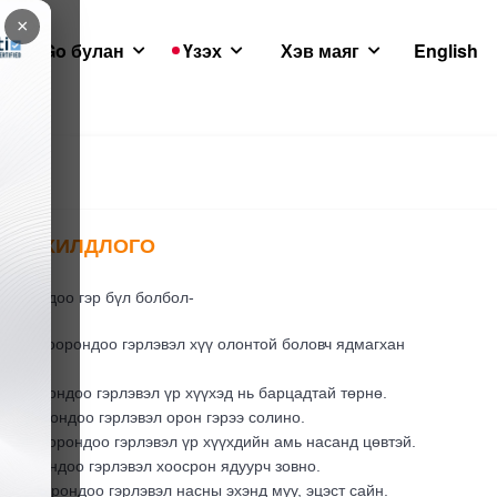
×
GoGo булан
Үзэх
Хэв маяг
English
ЁСОН
Н ЗОХИЛДЛОГО
хоорондоо гэр бүл болбол-
лтэн хоорондоо гэрлэвэл хүү олонтой боловч ядмагхан
н хоорондоо гэрлэвэл үр хүүхэд нь барцадтай төрнө.
н хоорондоо гэрлэвэл орон гэрээ солино.
тэн хоорондоо гэрлэвэл үр хүүхдийн амь насанд цөвтэй.
 хоорондоо гэрлэвэл хоосрон ядуурч зовно.
эн хоорондоо гэрлэвэл насны эхэнд муу, эцэст сайн.