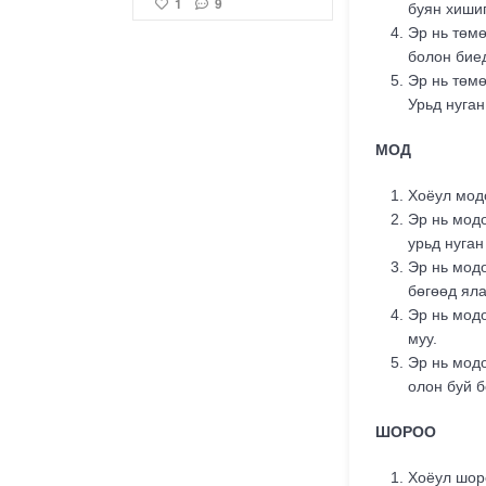
1
9
буян хишиг
Эр нь төмө
болон биед
Эр нь төмө
Урьд нуган
Газрын тосны
МОД
боловсруулах
үйлдвэрийн бүтээн
байгуулалтын ажил 3
Хоёул модо
ээлжээр 24 цаг
Эр нь модо
тасралгүй үргэлжилж
урьд нуган
байна
Эр нь модо
32
бөгөөд яла
Эр нь модо
муу.
Эр нь модо
олон буй б
2026.08.05:
Цахилгаан
ШОРОО
хязгаарлах
байршлууд
Хоёул шоро
2