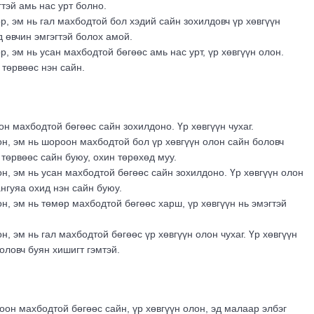
тэй амь нас урт болно.
р, эм нь гал махбодтой бол хэдий сайн зохилдовч үр хөвгүүн
 өвчин эмгэгтэй болох амой.
р, эм нь усан махбодтой бөгөөс амь нас урт, үр хөвгүүн олон.
 төрвөөс нэн сайн.
н махбодтой бөгөөс сайн зохилдоно. Үр хөвгүүн чухаг.
н, эм нь шороон махбодтой бол үр хөвгүүн олон сайн боловч
 төрвөөс сайн буюу, охин төрөхөд муу.
н, эм нь усан махбодтой бөгөөс сайн зохилдоно. Үр хөвгүүн олон
нгуяа охид нэн сайн буюу.
н, эм нь төмөр махбодтой бөгөөс харш, үр хөвгүүн нь эмэгтэй
н, эм нь гал махбодтой бөгөөс үр хөвгүүн олон чухаг. Үр хөвгүүн
оловч буян хишигт гэмтэй.
он махбодтой бөгөөс сайн, үр хөвгүүн олон, эд малаар элбэг