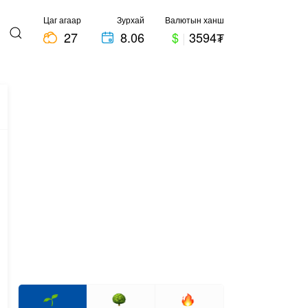
Цаг агаар
Зурхай
Валютын ханш
27
8.06
$
|
3594₮