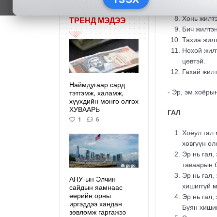
Морь жилтэ
Хонь жилтэ
ТРЕНД МЭДЭЭ
Бич жилтэн
Тахиа жилт
Нохой жилт
цөвтэй.
Гахай жилт
Наймдугаар сард
тэтгэмж, халамж,
- Эр, эм хоёры
хүүхдийн мөнгө олгох
ХУВААРЬ
ГАЛ
1
6
Хоёул гал 
хөвгүүн ол
Эр нь гал,
таваарын 
Эр нь гал,
АНУ-ын Элчин
хишиггүй м
сайдын яамнаас
өөрийн орны
Эр нь гал,
иргэддээ хандан
Буян хишиг
зөвлөмж гаргажээ