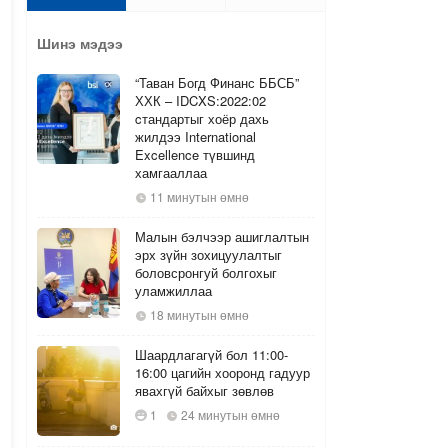
Шинэ мэдээ
“Таван Богд Финанс ББСБ”
ХХК – IDCXS:2022:02
cтандартыг хоёр дахь
жилдээ International
Excellence түвшинд
хамгааллаа
11 минутын өмнө
Малын бэлчээр ашиглалтын
эрх зүйн зохицуулалтыг
боловсронгуй болгохыг
уламжиллаа
18 минутын өмнө
Шаардлагагүй бол 11:00-
16:00 цагийн хооронд гадуур
явахгүй байхыг зөвлөв
1
24 минутын өмнө