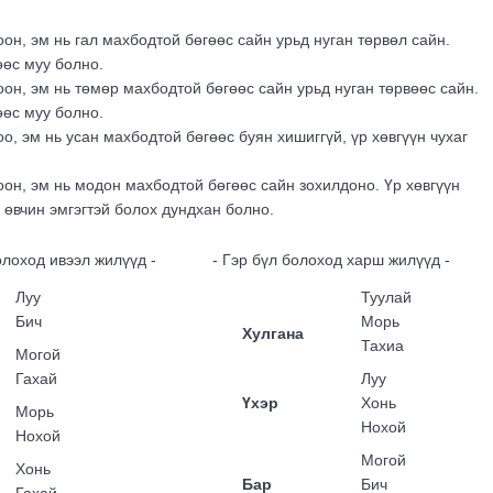
он, эм нь гал махбодтой бөгөөс сайн урьд нуган төрвөл сайн.
өөс муу болно.
он, эм нь төмөр махбодтой бөгөөс сайн урьд нуган төрвөөс сайн.
өөс муу болно.
о, эм нь усан махбодтой бөгөөс буян хишиггүй, үр хөвгүүн чухаг
он, эм нь модон махбодтой бөгөөс сайн зохилдоно. Үр хөвгүүн
 өвчин эмгэгтэй болох дундхан болно.
олоход ивээл жилүүд -
- Гэр бүл болоход харш жилүүд -
Луу
Туулай
Бич
Морь
Хулгана
Тахиа
Могой
Гахай
Луу
Үхэр
Хонь
Морь
Нохой
Нохой
Могой
Хонь
Бар
Бич
Гахай