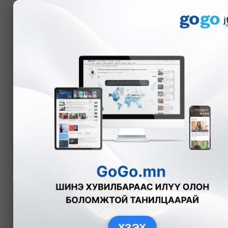
Мэдээ
Цаг тооны бичиг
МОНГОЛ 
Өрнийн зурхай
ГЭР БҮЛИЙ
Дорнын зурхай
Монгол ёсон
- Ижил жилтэн 
Сар шинийн зан үйл
Хулгана жи
амьдарна.
Битүүлэх ёс
Үхэр жилтэ
Монгол зурхай
Барс жилтэ
Туулай жил
Гэр бүлийн зохилдлого
Луу жилтэн
ҮЗЭХ
Могой жилт