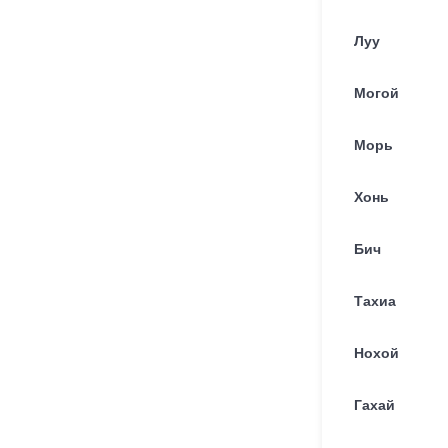
Луу
Дэслэгч Б.Хүслэн-
Могой
Эрдэнэ МиГ-29
сөнөөгч онгоцны
радио төхөөрөмж
ашиглалтын техникч
Морь
мэргэжил эзэмшжээ
1
9
Хонь
Бич
Тахиа
"Шатахууныг олдож
байгаа газраас нь л
авч байна. Үнэ
Нохой
тарифаас илүү
хангамж дээр
анхаарч байна"
Гахай
28