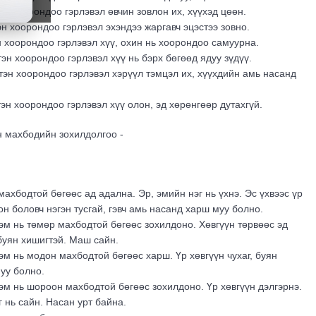
н хоорондоо гэрлэвэл өвчин зовлон их, хүүхэд цөөн.
н хоорондоо гэрлэвэл эхэндээ жаргавч эцэстээ зовно.
 хоорондоо гэрлэвэл хүү, охин нь хоорондоо самуурна.
эн хоорондоо гэрлэвэл хүү нь бэрх бөгөөд ядуу зүдүү.
эн хоорондоо гэрлэвэл хэрүүл тэмцэл их, хүүхдийн амь насанд
эн хоорондоо гэрлэвэл хүү олон, эд хөрөнгөөр дутахгүй.
н махбодийн зохилдолгоо -
махбодтой бөгөөс ад адална. Эр, эмийн нэг нь үхнэ. Эс үхвээс үр
он боловч нэгэн тусгай, гэвч амь насанд харш муу болно.
 эм нь төмөр махбодтой бөгөөс зохилдоно. Хөвгүүн төрвөөс эд
буян хишигтэй. Маш сайн.
 эм нь модон махбодтой бөгөөс харш. Үр хөвгүүн чухаг, буян
уу болно.
 эм нь шороон махбодтой бөгөөс зохилдоно. Үр хөвгүүн дэлгэрнэ.
 нь сайн. Насан урт байна.