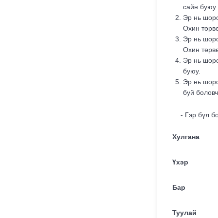
сайн буюу.
Эр нь шоро
Охин төрв
Эр нь шоро
Охин төрв
Тэгш, сондгойгоор
Эр нь шоро
хөдөлгөөнд оролцох
буюу.
зохицуулалтад
Эр нь шоро
хамаарахгүй
тээврийн хэрэгслүүд
буй боловч
13
- Гэр бүл б
Хулгана
"Арабуудын отогт 13
Үхэр
настай хоёр охин
байж магадгүй" гэсэн
мэдээллийг няцаав
Бар
1
21
Туулай