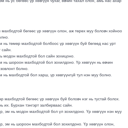
 эм нь ус бөгөөс үр хөвгүүн чухаг, өвчин тахал олон, амь нас ахар
 махбодтой бөгөөс үр хөвгүүн олон, аж төрөх муу боловч хойноо
олно.
эм нь төмөр махбодтой болбоос үр хөвгүүн буй бөгөөд нас урт
 сайн.
нь модон махбодтой бол сайн зохицоно.
эм нь шороон махбодтой бол зохилдоно. Үр хөвгүүн нь өвчин
 зовлонт болно.
эм нь махбодтой бол харш, үр хөвгүүнгүй тул нэн муу болно.
р махбодтой бөгөөс үр хөвгүүн буй боловч нэг нь тустай болох.
нь их. Бурхан тэнгэрт залбирваас сайн.
р, эм нь модон махбодтой бол үл зохилдоно. Үр хөвгүүн нэн муу
р, эм нь шороон махбодтой бол зохилдоно. Үр хөвгүүн олон,