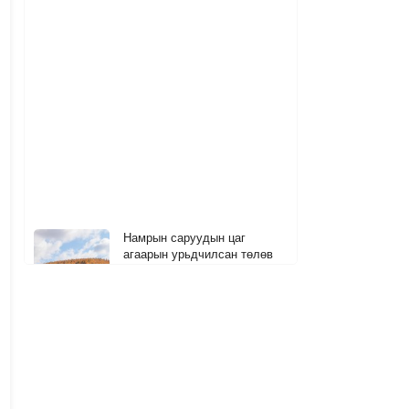
Намрын саруудын цаг
агаарын урьдчилсан төлөв
40 минутын өмнө
Сутай хайрхны тэнгэрийг
тахих төрийн тахилга боллоо
2
55 минутын өмнө