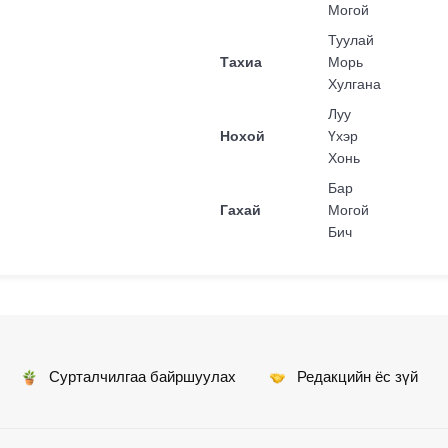
Могой
Туулай
Тахиа
Морь
Хулгана
Луу
Нохой
Үхэр
Хонь
Бар
Гахай
Могой
Бич
Сурталчилгаа байршуулах
Редакцийн ёс зүй