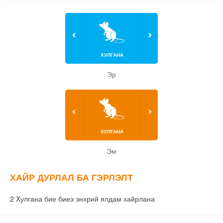
ХУЛГАНА
Эр
ХУЛГАНА
Эм
ХАЙР ДУРЛАЛ БА ГЭРЛЭЛТ
2 Xулгана бие биеэ энхрий ялдам хайрлана