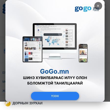
×
Цаг агаар
Зурхай
Валютын ханш
27
8.07
$
3594₮
Өрнийн
Дорнын
Монгол ёсон
зурхай
зурхай
ЕРӨНХИЙ ШИНЖ
ЖИЛ БА ОРД
МӨР ГАРГАХ
ХАЙР ДУРЛАЛ БА ГЭРЛЭЛТ
ЖИЛИЙН БЭЛГЭ ТЭМДЭГ
НӨХӨРЛӨЛ
ҮЗЭХ
ДОРНЫН ЗУРХАЙ