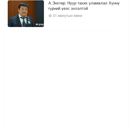
А.Энхтөр: Нуур тахих уламжлал Хүннү
гүрний үеэс эхлэлтэй
31 минутын өмнө