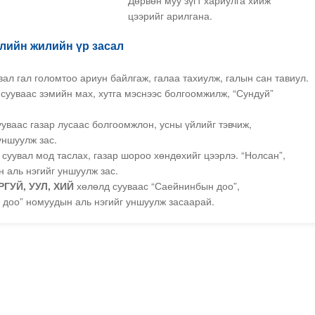
цээрийг арилгана.
лийн жилийн үр засал
ал гал голомтоо ариун байлгаж, галаа тахиулж, галын сан тавиул.
сууваас зэмийн мах, хутга мэснээс болгоомжилж, “Сундуй”
уваас газар лусаас болгоомжлон, усны үйлийг тэвчиж,
уншуулж зас.
суувал мод таслах, газар шороо хөндөхийг цээрлэ. “Нолсан”,
 аль нэгийг уншуулж зас.
ГУЙ, УУЛ, ХИЙ
хөлөлд сууваас “Саейнинбын доо”,
доо” номуудын аль нэгийг уншуулж засаарай.