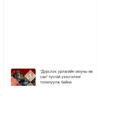
“Дүрслэх урлагийн оюуны өв
сан” тусгай үзэсгэлэнг
толилуулж байна
1
37 минутын өмнө
Инди хөгжмийн урсгалыг Gen
Z үеийнхэн түлхүү сонсож,
“тренд” болгож байна
1
45 минутын өмнө