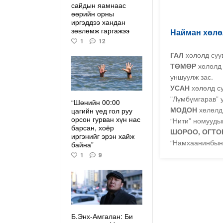
сайдын яамнаас
өөрийн орны
иргэддээ хандан
зөвлөмж гаргажээ
Найман хөлө
1
12
ГАЛ
хөлөлд суув
ТӨМӨР
хөлөлд 
уншуулж зас.
УСАН
хөлөлд су
"Лүмбүмгарав” 
“Шөнийн 00:00
МОДОН
хөлөлд 
цагийн үед гол руу
орсон гурван хүн нас
“Нити” номуудын
барсан, хоёр
ШОРОО, ОГТОР
иргэнийг эрэн хайж
“Намхаанинбын 
байна”
1
9
Б.Энх-Амгалан: Би