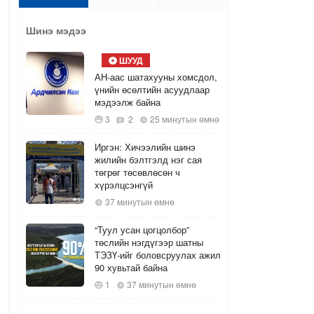
Шинэ мэдээ
ШУУД
АН-аас шатахууны хомсдол,
үнийн өсөлтийн асуудлаар
мэдээлж байна
3
2
25 минутын өмнө
Иргэн: Хичээлийн шинэ
жилийн бэлтгэлд нэг сая
төгрөг төсөвлөсөн ч
хүрэлцсэнгүй
37 минутын өмнө
“Туул усан цогцолбор”
төслийн нэгдүгээр шатны
ТЭЗҮ-ийг боловсруулах ажил
90 хувьтай байна
1
37 минутын өмнө