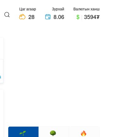
Цаг агаар
Зурхай
Валютын ханш
28
8.06
$
|
3594₮
Й