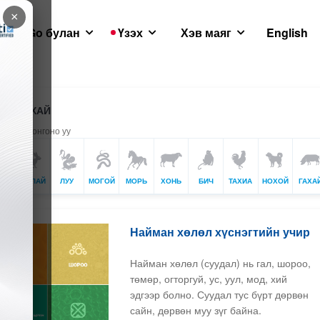
×
GoGo булан
Үзэх
Хэв маяг
English
Х ЗУРХАЙ
жилийг сонгоно уу
Р
ТУУЛАЙ
ЛУУ
МОГОЙ
МОРЬ
ХОНЬ
БИЧ
ТАХИА
НОХОЙ
ГАХА
Найман хөлөл хүснэгтийн учир
Найман хөлөл (суудал) нь гал, шороо,
төмөр, огторгуй, ус, уул, мод, хий
эдгээр болно. Суудал тус бүрт дөрвөн
сайн, дөрвөн муу зүг байна.