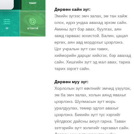
Дөрвөн сайн зүг:
Эмийн зүгээс эмч залах, эм тан хайж
олох, идээ ундаа авахад эрхэм сайн.
Амины зүгт бэр авах, буулгах, аян
замд гарваас зохистой. Балин, цацап
өргөх, аян авд мордохыг цээрлэнэ.
Цог учралын зүгт сан тавих,
хийморийн дарцаг хийсгэх, бэр авахад
сайн. Хишгийн зүгт эд мал авах, тариа
тарих зэрэгт сайн.
Дөрвөн муу зүг:
Хорлолын зүгт өвчтнийг эмчид үзүүлэх,
эм ба эмч залах, холын аянд явахыг
цээрлэнэ. Шулмасын зүгт морь
уралдуулах, төмөр эдлэл авахыг
цээрлэнэ. Биеийн зүгт тус хэргийг
үйлдвээс дайсны аюул гарна. Таван
зэтгэрийн зүгт золигийг гаргавал сайн.
Дөрвөн муу зүгт хариулга хийж