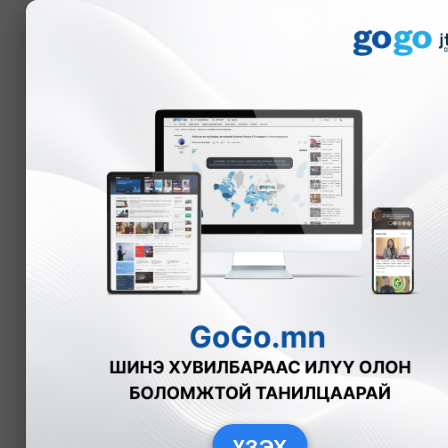
Мэдээ
Цаг тооны бичиг
МӨР ГАРГА
Та эхлээд өөрийн 
Өрнийн зурхай
Дорнын зурхай
ХУЛГАНА
ҮХЭР
БА
Ерөнхий шинж
Жил ба орд
Мөр гаргах
Хайр дурлал ба гэрлэлт
Жилийн бэлгэ тэмдэг
ҮЗЭХ
Нөхөрлөл