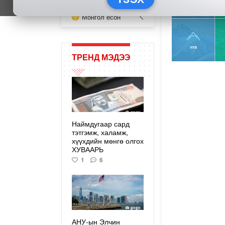
Монгол ёсон
ТРЕНД МЭДЭЭ
Наймдугаар сард
тэтгэмж, халамж,
хүүхдийн мөнгө олгох
ХУВААРЬ
1
6
АНУ-ын Элчин