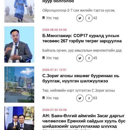
нуур болголоо
биш гэдгийг онцлоод АН-ын байрны асуудлыг
хөндлөө.
Ойролцоогоор 2-7 сая жилийн тэртээ үүсэж,
хосгүй үзэсгэлэнг бүрдүүлсэн Хөвсгөл нуур төрийн
Улс төр
42
тахилгат болсноор идээшин, оршиж буй 59
зүйлийн хөхтөн амьтан, 244 зүйл шувуу, 750 гаруй
зүйлийн ховор нэн ховор ургамал болоод дэлхийн
2026-08-02 04:56
цэвэр усны нөөц үеэс үе дамжин, хайрлан
Б.Мөнхтамир: COP17 хуралд улсын
хамгаалагдах боломж бүрдэж, нас уртсаж байна.
төсвөөс 267 тэрбум төгрөг зарцуулна
Байгаль орчин, уур амьсгалын өөрчлөлтийн дэд
сайд Б.Мөнхтамиртай ярилцав. Тэрээр СОР 17
Улс төр
45
хурлын бэлтгэлийг хангах үндэсний хорооны дэд
даргаар ажиллаж байна.
2026-07-31 12:51
С.Зориг агсны хөшөөг бууринаас нь
буулгаж, нүүлгэн шилжүүлжээ
Төр, нийгмийн нэрт зүтгэлтэн С.Зориг агсны
хөшөөг Ардчилсан намын байрны өмнөх
Улс төр
63
бууринаас нь буулгаж, нүүлгэн шилжүүлжээ.
2026-07-30 03:08
АН: Баян-Өлгий аймгийн Засаг даргыг
чөлөөлсөн Ерөнхий сайдын хууль бус
шийдвэрийг цуцлуулахаар шүүхэд