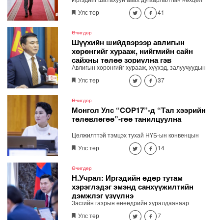
байдлыг бодит цагаар харж явах замаа тооцох
Улс төр
41
боломжтой мэдээлэл хүргэх зориулалттай
тусгайлсан аппликейшн, вэб хуудас яаралтай
хийхээр шийдлээ. "Шатахууны дарааллыг
Өчигдөр
мэдээлэх яаралтай бүтээхээр шийдлээ"
Шүүхийн шийдвэрээр авлигын
хөрөнгийг хурааж, нийгмийн сайн
сайхны төлөө зориулна гэв
Авлигын хөрөнгийг хурааж, хүүхэд, залуучуудын
хөгжлийн санд төвлөрүүлж, зарцуулах тухай
Улс төр
37
анхдагч хуулийн төслийг Засгийн газрын
хуралдаанд танилцуулав.
Өчигдөр
Монгол Улс “COP17”-д “Тал хээрийн
төлөвлөгөө”-гөө танилцуулна
Цөлжилттэй тэмцэх тухай НҮБ-ын конвенцын
талуудын 17 дугаар /COP17/ бага хуралд Монгол
Улс төр
14
Улсаас дэвшүүлэх үндэсний стратегийн баримт
бичгийг Гадаад харилцааны сайд Б.Батцэцэг
Засгийн газрын хуралдаанд танилцууллаа.
Өчигдөр
Н.Учрал: Иргэдийн өдөр тутам
хэрэглэдэг эмэнд санхүүжилтийн
дэмжлэг үзүүлнэ
Засгийн газрын өнөөдрийн хуралдаанаар
Ерөнхий сайд Н.Учрал Эрүүл мэндийн даатгалын
Улс төр
7
хөнгөлөлттэй эмийн жагсаалтыг шинэчилж,