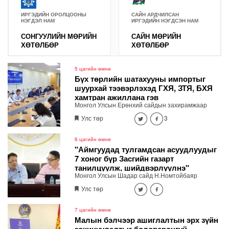
ИРГЭДИЙН ОРОЛЦООНЫ
САЙН АРДЧИЛСАН
НЭГДЭЛ НАМ
ИРГЭДИЙН НЭГДСЭН НАМ
СОНГУУЛИЙН МӨРИЙН
САЙН МӨРИЙН
ХӨТӨЛБӨР
ХӨТӨЛБӨР
5 цагийн өмнө
Бүх төрлийн шатахууны импортыг
шуурхай тээвэрлэхэд ГХЯ, ЗТЯ, БХЯ
хамтран ажиллана гэв
Монгол Улсын Ерөнхий сайдын захирамжаар
байгуулагдсан шатахууны хангамж,
Улс төр
3
нийлүүлэлтийг тогтворжуулах шуурхай штаб өдөр
бүр хуралдаж байна. Өнөөдрийн /2026.08.06/
хурлаар холбогдох газрууд ажлын үр дүнгээ
6 цагийн өмнө
танилцуулж, үүрэг чиглэлийг өглөө.
"Аймгуудад тулгамдсан асуудлуудыг
7 хоног бүр Засгийн газарт
танилцуулж, шийдвэрлүүлнэ"
Монгол Улсын Шадар сайд Н.Номтойбаяр
өнөөдөр Өмнөговь, Дундговь аймагт ажиллалаа.
Улс төр
Ерөнхий сайдын 10 дугаар албан даалгавар,
Улсын Онцгой комиссын даргын 3 дугаар
тушаалын хүрээнд Өмнөговь аймагт байгаль
7 цагийн өмнө
орчин, уул уурхайн 358 зөрчил илрүүлж, 200
Малын бэлчээр ашиглалтын эрх зүйн
гаруйг нь арилгуулаад байна.
зохицуулалтыг боловсронгуй