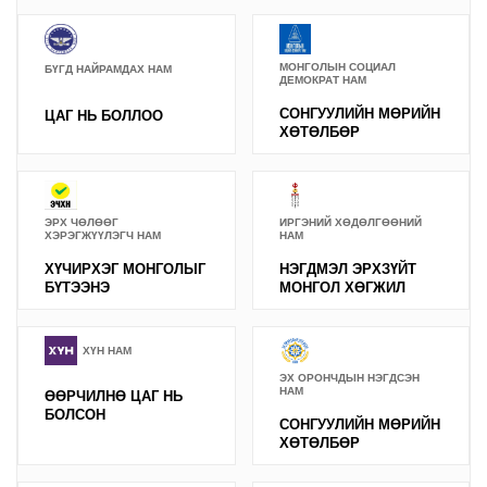
МОНГОЛЫН СОЦИАЛ
БҮГД НАЙРАМДАХ НАМ
ДЕМОКРАТ НАМ
СОНГУУЛИЙН МӨРИЙН
ЦАГ НЬ БОЛЛОО
ХӨТӨЛБӨР
ЭРХ ЧӨЛӨӨГ
ИРГЭНИЙ ХӨДӨЛГӨӨНИЙ
ХЭРЭГЖҮҮЛЭГЧ НАМ
НАМ
ХҮЧИРХЭГ МОНГОЛЫГ
НЭГДМЭЛ ЭРХЗҮЙТ
БҮТЭЭНЭ
МОНГОЛ ХӨГЖИЛ
ХҮН НАМ
ЭХ ОРОНЧДЫН НЭГДСЭН
НАМ
ӨӨРЧИЛНӨ ЦАГ НЬ
БОЛСОН
СОНГУУЛИЙН МӨРИЙН
ХӨТӨЛБӨР