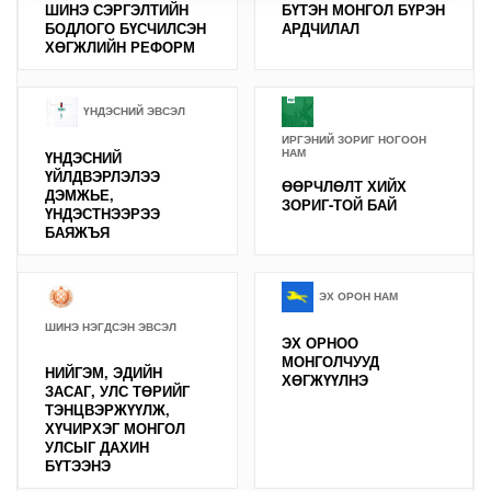
ШИНЭ СЭРГЭЛТИЙН
БҮТЭН МОНГОЛ БҮРЭН
БОДЛОГО БҮСЧИЛСЭН
АРДЧИЛАЛ
ХӨГЖЛИЙН РЕФОРМ
ҮНДЭСНИЙ ЭВСЭЛ
ИРГЭНИЙ ЗОРИГ НОГООН
НАМ
ҮНДЭСНИЙ
ҮЙЛДВЭРЛЭЛЭЭ
ӨӨРЧЛӨЛТ ХИЙХ
ДЭМЖЬЕ,
ЗОРИГ-ТОЙ БАЙ
ҮНДЭСТНЭЭРЭЭ
БАЯЖЪЯ
ЭХ ОРОН НАМ
ШИНЭ НЭГДСЭН ЭВСЭЛ
ЭХ ОРНОО
МОНГОЛЧУУД
НИЙГЭМ, ЭДИЙН
ХӨГЖҮҮЛНЭ
ЗАСАГ, УЛС ТӨРИЙГ
ТЭНЦВЭРЖҮҮЛЖ,
ХҮЧИРХЭГ МОНГОЛ
УЛСЫГ ДАХИН
БҮТЭЭНЭ