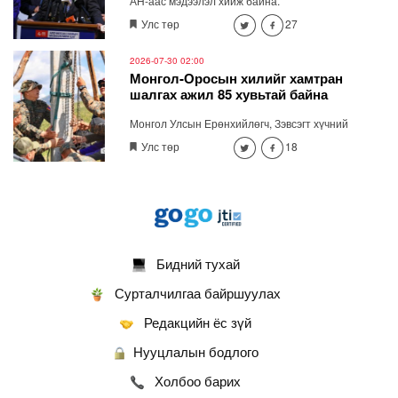
АН-аас мэдээлэл хийж байна.
хандана
Улс төр
27
2026-07-30 02:00
Монгол-Оросын хилийг хамтран
шалгах ажил 85 хувьтай байна
Монгол Улсын Ерөнхийлөгч, Зэвсэгт хүчний
Ерөнхий командлагч Ухнаагийн Хүрэлсүх Хөвсгөл
Улс төр
18
аймгийн нутагт Монгол-Оросын хил дээр
ажиллаж, улсын хилийг хоёр дахь удаагаа
хамтран шалгах хээрийн ажлын хэсгийн ажилтай
танилцлаа.
Бидний тухай
Сурталчилгаа байршуулах
Редакцийн ёс зүй
Нууцлалын бодлого
Холбоо барих