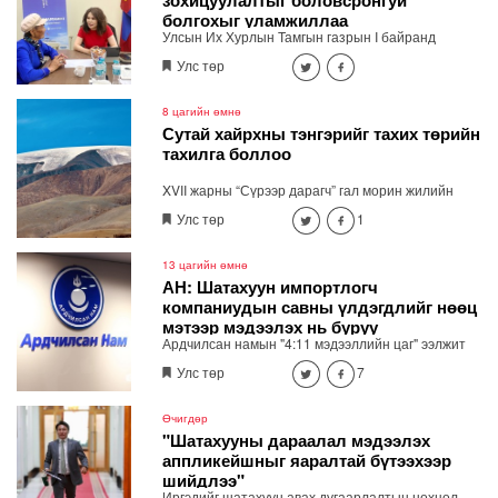
болгохыг уламжиллаа
Улсын Их Хурлын Тамгын газрын I байранд
байрлах "Нээлттэй парламент" танхимд өнөөдөр
Улс төр
(2026.08.06) Улсын Их Хурлын гишүүн
Б.Мөнхсоёл ажиллаж, иргэдийн санал, хүсэлтийг
сонслоо.
8 цагийн өмнө
Сутай хайрхны тэнгэрийг тахих төрийн
тахилга боллоо
XVII жарны “Сүрээр дарагч” гал морин жилийн
зуны адаг хөхөгчин хонь сарын 23-ны өлзий
Улс төр
1
дэмбэрэлтэй өдөр /2026.08.06/ Сутай хайрхны
тэнгэрийг тайх төрийн тахилга боллоо.
13 цагийн өмнө
АН: Шатахуун импортлогч
компаниудын савны үлдэгдлийг нөөц
мэтээр мэдээлэх нь буруу
Ардчилсан намын "4:11 мэдээллийн цаг" ээлжит
хэвлэлийн бага хурал Төрийн ордны 3 давхарт
Улс төр
7
болно. Хэвлэлийн хурлаар шатахууны хомсдол,
үнийн өсөлтийн асуудлаар мэдээлэл хийнэ.
Өчигдөр
"Шатахууны дараалал мэдээлэх
аппликейшныг яаралтай бүтээхээр
шийдлээ"
Иргэдийг шатахуун авах дугаарлалтын нөхцөл