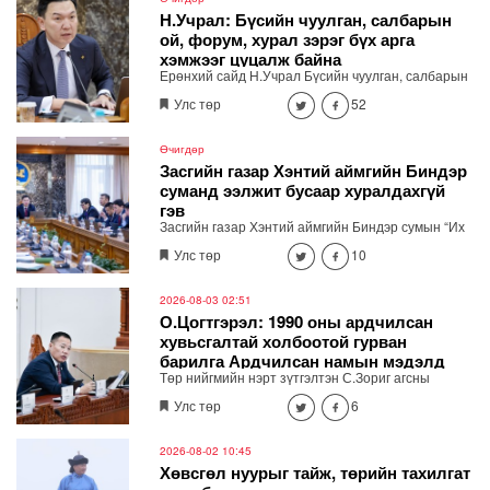
Н.Учрал: Бүсийн чуулган, салбарын
ой, форум, хурал зэрэг бүх арга
хэмжээг цуцалж байна
Ерөнхий сайд Н.Учрал Бүсийн чуулган, салбарын
ой, форум, хурал гээд бүх арга хэмжээг цуцалж
Улс төр
52
байна. Засгийн газрын зөвшөөрөлгүй гадаад
томилолтоор явахгүй. Хурал, чуулган зохион
байгуулах шаардлагатай бол цахимаар хийнэ.
Өчигдөр
Хэмнэсэн төсөв өвөлжилтийн бэлтгэл, эрчим хүч,
Засгийн газар Хэнтий аймгийн Биндэр
шатахууны хангамж, иргэдийн амьдралд хэрэгтэй
суманд ээлжит бусаар хуралдахгүй
ажлуудад зарцуулна" хэмээн мэдэгдлээ.
гэв
Засгийн газар Хэнтий аймгийн Биндэр сумын “Их
хуралдай” цогцолборт ээлжит бусаар хуралдахгүй
Улс төр
10
гэж мэдээллээ.
2026-08-03 02:51
О.Цогтгэрэл: 1990 оны ардчилсан
хувьсгалтай холбоотой гурван
барилга Ардчилсан намын мэдэлд
Төр нийгмийн нэрт зүтгэлтэн С.Зориг агсны
шилжсэн
хөшөөг зөвшөөрөлгүйгээр нүүлгэн шилжүүлсэнтэй
Улс төр
6
холбоотойгоор Ардчилсан намын дарга
О.Цогтгэрэл өнгөрсөн бямба гарагт /2026.08.01/
цахим хуудсаараа дамжуулан мэдээлэл хийсэн
2026-08-02 10:45
юм. Тэрбээр С.Зоригийн хөшөөг нүүлгэсэн нь АН-
Хөвсгөл нуурыг тайж, төрийн тахилгат
ын өнөөгийн удирдлага, залуучуудын шийдвэр