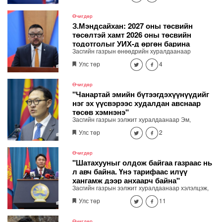
даралтын зэрэг иргэдийн тутам хэрэглэдэг эмийн
санхүүжилтийн дэмжлэг үзүүлэх шийдвэр
Өчигдөр
гаргалаа.
З.Мэндсайхан: 2027 оны төсвийн
төсөлтэй хамт 2026 оны төсвийн
тодотголыг УИХ-д өргөн барина
Засгийн газрын өнөөдрийн хуралдаанаар
хэмнэлт, хүнсний нийлүүлэлт, бүртгэлжүүлэх,
Улс төр
4
хяналт сайжруулалтын асуудлаар гаргасан
шийдвэрийг Сангийн сайд З.Мэндсайхан
танилцууллаа. 2027 оны төсвийн төсөлтэй хамт
Өчигдөр
2026 оны төсвийн тодотголыг УИХ-д өргөн
"Чанартай эмийн бүтээгдэхүүнүүдийг
барина
нэг эх үүсвэрээс худалдан авснаар
төсөв хэмнэнэ"
Засгийн газрын ээлжит хуралдаанаар Эм,
эмнэлгийн хэрэглэгдэхүүн, биобэлдмэл, вакциныг
Улс төр
2
нэг эх үүсвэрээс худалдан авах журмыг баталжээ.
Өчигдөр
"Шатахууныг олдож байгаа газраас нь
л авч байна. Үнэ тарифаас илүү
хангамж дээр анхаарч байна"
Засгийн газрын ээлжит хуралдаанаар хэлэлцэж,
шийдвэрлэсэн асуудлыг танилцуулж байна.
Улс төр
11
Өчигдөр