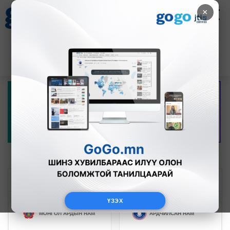
×
Цаг агаар
Зурхай
Валютын ханш
27
8.07
$
3594₮
НЭР ДЭВШИГЧИД
НЭР ДЭВШИГЧИД
МӨРИЙН ХӨТӨЛБӨР
ТОЙРГООР
ЖАГСААЛТААР
2024
оны нам, эвслийн мөрийн хөтөлбөр
ҮЗЭХ
МОНГОЛ АРДЫН НАМ
АРДЧИЛСАН НАМ