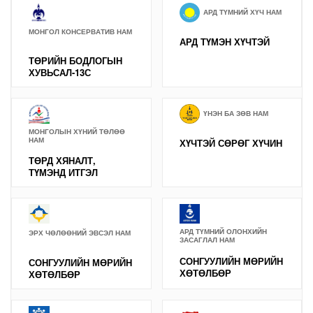
АРД ТҮМНИЙ ХҮЧ НАМ
МОНГОЛ КОНСЕРВАТИВ НАМ
АРД ТҮМЭН ХҮЧТЭЙ
ТӨРИЙН БОДЛОГЫН
ХУВЬСАЛ-13С
ҮНЭН БА ЗӨВ НАМ
МОНГОЛЫН ХҮНИЙ ТӨЛӨӨ
НАМ
ХҮЧТЭЙ СӨРӨГ ХҮЧИН
ТӨРД ХЯНАЛТ,
ТҮМЭНД ИТГЭЛ
АРД ТҮМНИЙ ОЛОНХИЙН
ЭРХ ЧӨЛӨӨНИЙ ЭВСЭЛ НАМ
ЗАСАГЛАЛ НАМ
СОНГУУЛИЙН МӨРИЙН
СОНГУУЛИЙН МӨРИЙН
ХӨТӨЛБӨР
ХӨТӨЛБӨР