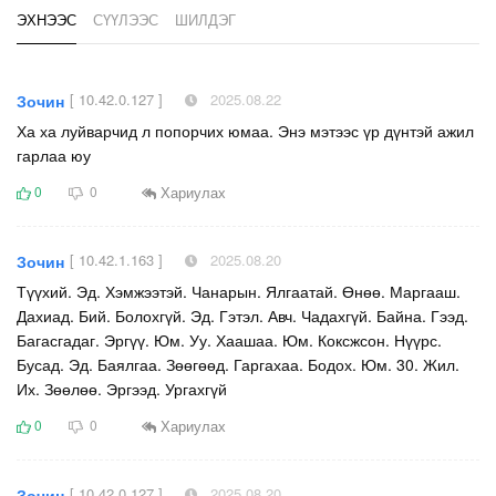
ЭХНЭЭС
СҮҮЛЭЭС
ШИЛДЭГ
[ 10.42.0.127 ]
2025.08.22
Зочин
Ха ха луйварчид л попорчих юмаа. Энэ мэтээс үр дүнтэй ажил
гарлаа юу
Хариулах
0
0
[ 10.42.1.163 ]
2025.08.20
Зочин
Түүхий. Эд. Хэмжээтэй. Чанарын. Ялгаатай. Өнөө. Маргааш.
Дахиад. Бий. Болохгүй. Эд. Гэтэл. Авч. Чадахгүй. Байна. Гээд.
Багасгадаг. Эргүү. Юм. Уу. Хаашаа. Юм. Коксжсон. Нүүрс.
Бусад. Эд. Баялгаа. Зөөгөөд. Гаргахаа. Бодох. Юм. 30. Жил.
Их. Зөөлөө. Эргээд. Ургахгүй
Хариулах
0
0
[ 10.42.0.127 ]
2025.08.20
Зочин