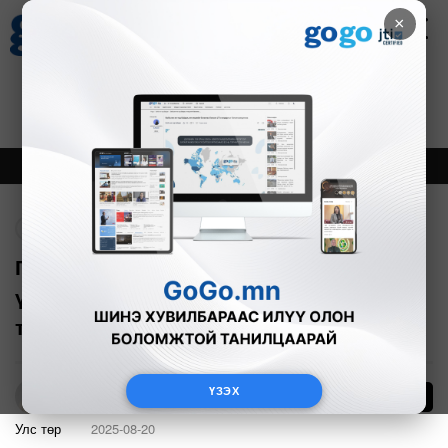
×
Цаг агаар
Зурхай
Валютын ханш
21
8.09
$
3594₮
Онцлох
Шинэ
Тренд
Буцах
Г.Дамдинням: АМНАТ-ыг биржийн
үнээр тооцдог болсноор 100 тэрбум
төгрөг нэмж олно
ҮЗЭХ
29
Б.Азбаяр
Улс төр
2025-08-20