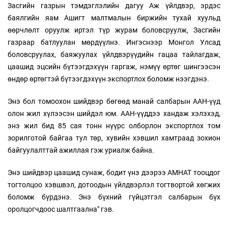
Засгийн газрын тэмдэглэлийн дагуу Аж үйлдвэр, эрдэс
баялгийн яам Ашигт малтмалын биржийн тухай хуульд
өөрчлөлт оруулж иртэл түр журам боловсруулж, Засгийн
газраар батлуулан мөрдүүлнэ. Ингэснээр Монгол Улсад
боловсруулах, баяжуулах үйлдвэрүүдийн гацаа тайлагдаж,
цаашид эцсийн бүтээгдэхүүн гаргаж, нэмүү өртөг шингээсэн
өндөр өртөгтэй бүтээгдэхүүн экспортлох боломж нээгдэнэ.
Энэ бол томоохон шийдвэр бөгөөд манай салбарын ААН-үүд
олон жил хүлээсэн шийдэл юм. ААН-үүддээ хандаж хэлэхэд,
энэ жил бид 85 сая тонн нүүрс олборлон экспортлох том
зорилготой байгаа тул төр, хувийн хэвшил хамтраад зохион
байгуулалттай ажиллая гэж уриалж байна.
Энэ шийдвэр цаашид сунаж, бодит үнэ дээрээ АМНАТ тооцдог
тогтолцоо хэвшвэл, дотоодын үйлдвэрлэл тогтвортой хөгжих
боломж бүрдэнэ. Энэ бүхний гүйцэтгэл салбарын бүх
оролцогчдоос шалтгаална" гэв.