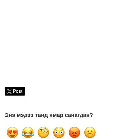
Post
Энэ мэдээ танд ямар санагдав?