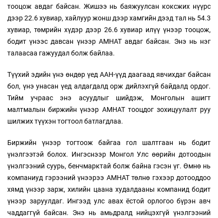
тооцож авдаг байсан. Жишээ нь баяжуулсан коксжих нүүрс
дээр 22.6 хувиар, хайлуур жонш дээр хамгийн дээд тал нь 54.3
хувиар, төмрийн хүдэр дээр 26.6 хувиар илүү үнээр тооцож,
бодит үнээс давсан үнээр АМНАТ авдаг байсан. Энэ нь нэг
талаасаа гажуудал болж байлаа.
Түүхий эдийн үнэ өндөр үед ААН-үүд даагаад явчихдаг байсан
бол, үнэ унасан үед алдагдалд орж дийлэхгүй байдалд ордог.
Тийм учраас энэ асуудлыг шийдэж, Монголын ашигт
малтмалын биржийн үнээр АМНАТ тооцдог зохицуулалт руу
шилжих түүхэн тогтоол батлагдлаа.
Биржийн үнээр тогтоож байгаа гол шалтгаан нь бодит
үнэлгээтэй болох. Ингэснээр Монгол Улс өөрийн дотоодын
үнэлгээний суурь, бенчмарктай болж байна гэсэн үг. Өмнө нь
компаниуд гэрээний үнээрээ АМНАТ төлнө гэхээр дотооддоо
хямд үнээр зарж, хилийн цаана худалдааны компанид бодит
үнээр заруулдаг. Ингээд улс авах ёстой орлогоо бүрэн авч
чаддаггүй байсан. Энэ нь амьдралд нийцэхгүй үнэлгээний