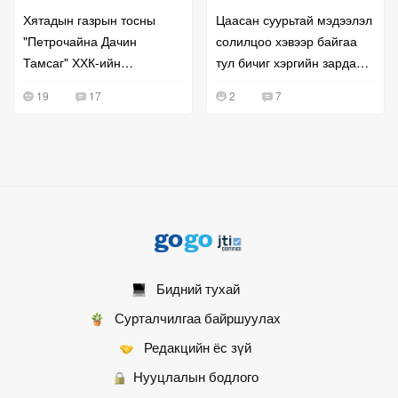
Хятадын газрын тосны
Цаасан суурьтай мэдээлэл
"Петрочайна Дачин
солилцоо хэвээр байгаа
Тамсаг" ХХК-ийн
тул бичиг хэргийн зардал
удирдлагатай уулзжээ
буурахгүй байна гэв
19
17
2
7
Бидний тухай
Сурталчилгаа байршуулах
Редакцийн ёс зүй
Нууцлалын бодлого