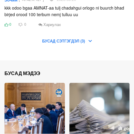
kkk odoo bgaa AMNAT-aa tulj chadahgui orlogo ni buurch bhad
birjed orood 100 terbum nemj tulluu uu
Хариулах
0
0
БУСАД СЭТГЭГДЭЛ (3)
БУСАД МЭДЭЭ