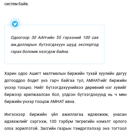
систем байв.
Одоогоор 30 ААН-ийн 55 гэрээний 100 сая
ам.долларын бүтээгдэхүүн шууд экспортод
гарах боломж нээгдэж байна.
Харин одоо Ашигт малтмалын биржийн тухай хуулийн дагуу
дотооддоо бодит үнэ гарч байгаа тул, АМНАТ-ийг биржийн
үнээр тооцно. Нийт бүтээгдэхүүнийхээ дөрөвний нэг хувийг
биржээр арилжаалсан бол, үлдсэн бүтээгдэхүүнд нь ч мөн
биржийн үнээр тооцож АМНАТ авна.
Ингэснээр биржийн үйл ажиллагаа идэвхжиж, унасан
идэвхжлийг сэргээж, 100 тэрбум төгрөгийн нэмэлт орлого
олох зорилготой. Засгийн газрын тэмдэглэлээр энэ тогтоол