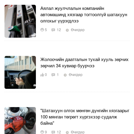
Аялал жуулчлалын компанийн
автомашинд хязгаар тогтоолгүй шатахуун
олгохыг үүрэгдлээ
5
12
Өчигдөр
Жолоочийн даатгалын тухай хууль зөрчих
зөрчил 34 хувиар буурчээ
0
1
Өчигдөр
"Шатахуун олгох мөнгөн дүнгийн хязгаарыг
100 мянган төгрөгт хүргэхээр судалж
байна"
9
12
Өчигдөр