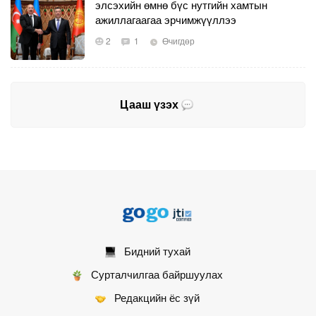
элсэхийн өмнө бүс нутгийн хамтын
ажиллагаагаа эрчимжүүллээ
2
1
Өчигдөр
Цааш үзэх
Бидний тухай
Сурталчилгаа байршуулах
Редакцийн ёс зүй