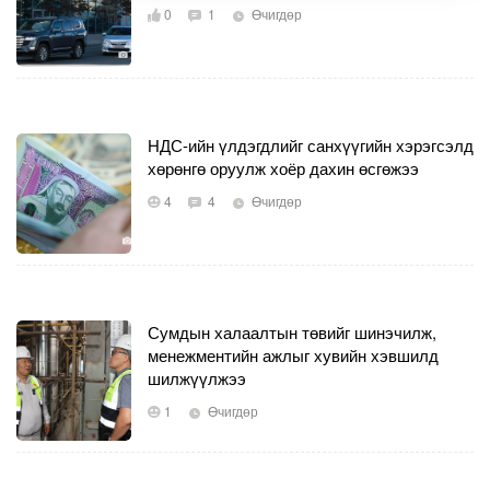
0
1
Өчигдөр
НДС-ийн үлдэгдлийг санхүүгийн хэрэгсэлд
хөрөнгө оруулж хоёр дахин өсгөжээ
4
4
Өчигдөр
Сумдын халаалтын төвийг шинэчилж,
менежментийн ажлыг хувийн хэвшилд
шилжүүлжээ
1
Өчигдөр