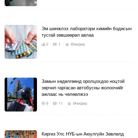
Эм шинжлэх лаборатори химийн бодисын
тусгай зөвшөөрөл авлаа
0
1
Өчигдөр
Замын хөдөлгөөнд оролцохдоо ноцтой
зөрчил гаргасан автобусны жолоочийг
ажлаас нь чөлөөлжээ
9
11
Өчигдөр
Киргиз Улс НҮБ-ын Аюулгүйн Зөвлөлд