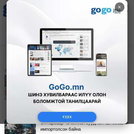
×
НҮҮР
Цаг агаар
Зурхай
Валютын ханш
21
8.09
$
3594₮
Өнөө орой 23:00 цагаас Монелийн
гудамжны авто замын хөдөлгөөнийг хаана
0
1
Өчигдөр
ҮЗЭХ
Он гарсаар 43 мянган суудлын автомашин
импортолсон байна