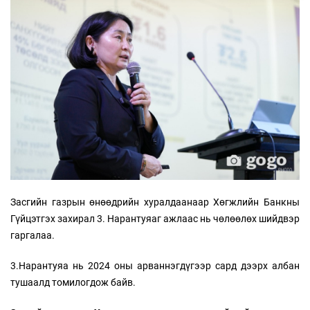
Засгийн газрын өнөөдрийн хуралдаанаар Хөгжлийн Банкны
Гүйцэтгэх захирал 3. Нарантуяаг ажлаас нь чөлөөлөх шийдвэр
гаргалаа.
3.Нарантуяа нь 2024 оны арваннэгдүгээр сард дээрх албан
тушаалд томилогдож байв.