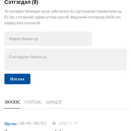
Сэтгэгдэл (9)
Та сэтгэгдэл бичихдээ хууль зүйн болон ёс суртахууныг баримтална уу.
Ёс бус сэтгэгдлийг админ устгах эрхтэй. Мэдээний сэтгэгдэлд GoGo.mn
хариуцлага хүлээхгүй.
Илгээх
ЭХНЭЭС
СҮҮЛЭЭС
ШИЛДЭГ
[ 66.181.183.10 ]
2025.11.17
Иргэн