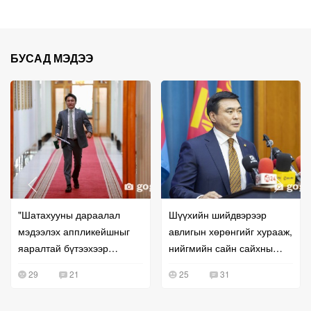
БУСАД МЭДЭЭ
"Шатахууны дараалал
Шүүхийн шийдвэрээр
мэдээлэх аппликейшныг
авлигын хөрөнгийг хурааж,
яаралтай бүтээхээр
нийгмийн сайн сайхны
шийдлээ"
төлөө зориулна гэв
29
21
25
31