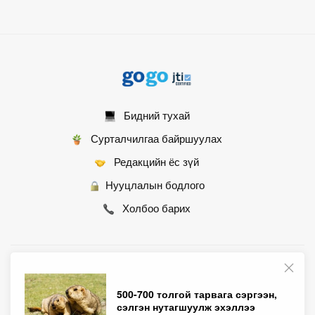
Бидний тухай
Сурталчилгаа байршуулах
Редакцийн ёс зүй
Нууцлалын бодлого
Холбоо барих
© 2007 - 2026 Монгол Контент ХХК • Бүх эрх хуулиар хамгаалагдсан
500-700 толгой тарвага сэргээн,
сэлгэн нутагшуулж эхэллээ