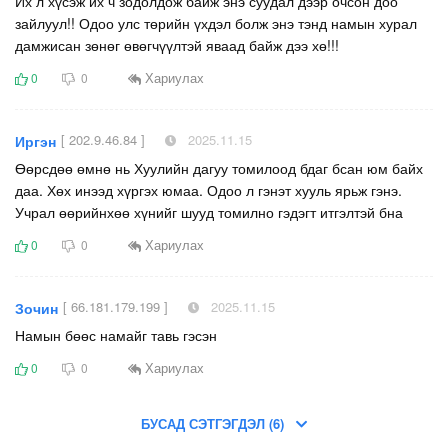
Их л хүсэж их ч зодолдож байж энэ суудал дээр очсон доо
зайлуул!! Одоо улс төрийн үхдэл болж энэ тэнд намын хурал
дамжисан зөнөг өвөгчүүлтэй яваад байж дээ хө!!!
Хариулах
0
0
[ 202.9.46.84 ]
2025.11.15
Иргэн
Өөрсдөө өмнө нь Хуулийн дагуу томилоод бдаг бсан юм байх
даа. Хөх инээд хүргэх юмаа. Одоо л гэнэт хууль ярьж гэнэ.
Учрал өөрийнхөө хүнийг шууд томилно гэдэгт итгэлтэй бна
Хариулах
0
0
[ 66.181.179.199 ]
2025.11.15
Зочин
Намын бөөс намайг тавь гэсэн
Хариулах
0
0
БУСАД СЭТГЭГДЭЛ (6)