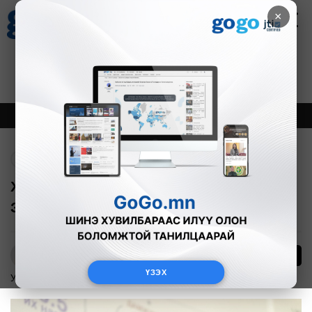
×
Цаг агаар
Зурхай
Валютын ханш
28
8.06
$
3594₮
Онцлох
Шинэ
Тренд
Буцах
Хөгжлийн банкны гүйцэтгэх захирал
З.Нарантуяаг ажлаас нь чөлөөллөө
8
Б.Азбаяр
ҮЗЭХ
Улс төр
2025-11-12