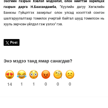
Засгийн газрын Хэвлэл мэдээлэл, олон нийттэй харилцах
газрын дарга Н.Баасандамба
, "Хуулийн дагуу Хөгжлийн
Банкны Гүйцэтгэх захирлыг олон улсад нээлттэй сонгон
шалгаруулалтаар томилох учиртай байтал шууд томилсон нь
хууль зөрчсөн үйлдэл гэж үзлээ" гэв.
Post
Энэ мэдээ танд ямар санагдав?
1
1
0
0
0
14