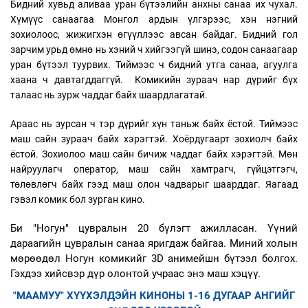
Бидний хувьд аливаа уран бүтээлийн анхны санаа их чухал.
Хүмүүс санаагаа Монгол ардын үлгэрээс, хэн нэгний
зохиолоос, жижигхэн өгүүллээс авсан байдаг. Бидний гол
зарчим урьд өмнө нь хэний ч хийгээгүй шинэ, содон санаагаар
уран бүтээл туурвих. Тиймээс ч бидний утга санаа, агуулга
хаана ч давтагддаггүй. Комикийн зураач нар дүрийг бүх
талаас нь зурж чаддаг байх шаардлагатай.
Араас нь зурсан ч тэр дүрийг хүн таньж байх ёстой. Тиймээс
маш сайн зураач байх хэрэгтэй. Хоёрдугаарт зохиолч байх
ёстой. Зохиолоо маш сайн бичиж чаддаг байх хэрэгтэй. Мөн
найруулагч оператор, маш сайн хамтрагч, гүйцэтгэгч,
төлөвлөгч байх гээд маш олон чадварыг шаарддаг. Яагаад
гэвэл комик бол зурган кино.
Би "Ногун" цувралын 20 бүлэгт ажилласан. Үүний
дараагийн цувралын санаа яригдаж байгаа. Миний холын
мөрөөдөл Ногун комикийг 3D анимейшн бүтээл болгох.
Гэхдээ хийсвэр дүр олонтой учраас энэ маш хэцүү.
"МААМУУ" ХҮҮХЭЛДЭЙН КИНОНЫ 1-16 ДУГААР АНГИЙГ