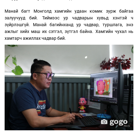
Манай багт Монголд хамгийн удаан комик зурж байгаа
залуучууд бий. Тиймээс ур чадварын хувьд хэнтэй ч
зүйрлэшгүй. Манай багийнханд ур чадвар, туршлага, энэ
ажлыг хийх маш их сэтгэл, зүтгэл байна. Хамгийн чухал нь
хамтарч ажиллах чадвар бий.