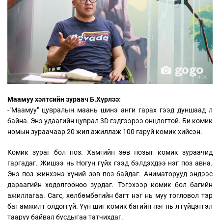
Маамуу хэлтсийн зураач Б.Хүрлээ:
-"Маамуу" цувралын маань шинэ анги гарах гээд дуншаад л
байна. Энэ удаагийн цуврал 3D гэдгээрээ онцлогтой. Би комик
номын зураачаар 20 жил ажиллаж 100 гаруй комик хийсэн.
Комик зураг бол поз. Хамгийн зөв позыг комик зураачид
гаргадаг. Жишээ нь Ногун гүйх гээд бэлдэхдээ нэг поз авна.
Энэ поз жинхэнэ хүний зөв поз байдаг. Аниматорууд эндээс
дараагийн хөдөлгөөнөө зурдаг. Тэгэхээр комик бол багийн
ажиллагаа. Сагс, хөлбөмбөгийн багт нэг нь муу тогловол тэр
баг амжилт олдоггүй. Үүн шиг комик багийн нэг нь л гүйцэтгэл
тааруу байвал бусдыгаа татчихдаг.