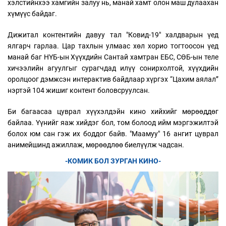
хэлстийнхээ хамгийн залуу нь, манай хамт олон маш дулаахан
хүмүүс байдаг.
Дижитал контентийн давуу тал "Ковид-19" халдварын үед
ялгарч гарлаа. Цар тахлын улмаас хөл хорио тогтоосон үед
манай баг НҮБ-ын Хүүхдийн Сантай хамтран ЕБС, СӨБ-ын теле
хичээлийн агуулгыг сурагчдад илүү сонирхолтой, хүүхдийн
оролцоог дэмжсэн интерактив байдлаар хүргэх “Цахим аялал”
нэртэй 104 жишиг контент боловсруулсан.
Би багаасаа цуврал хүүхэлдэйн кино хийхийг мөрөөддөг
байлаа. Үүнийг яаж хийдэг бол, том болоод ийм мэргэжилтэй
болох юм сан гэж их боддог байв. "Маамуу" 16 ангит цуврал
анимейшинд ажиллаж, мөрөөдлөө биелүүлж чадсан.
-КОМИК БОЛ ЗУРГАН КИНО-