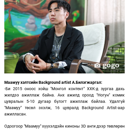
Маамуу хэлтсийн Background artist А.Билэгжаргал:
-Би 2015 оноос хойш "Монгол контент" ХХК-д зургаа дахь
жилдээ ажиллаж байна. Анх ажилд ороод "Ногун" комик
цувралын 5-10 дугаар бүлэгт ажиллаж байлаа. Удалгүй
"Маамуу" төсөл эхэлж, 16 цувралд Background Artist-аар
ажилласан.
Одоогоор "Маамуу" хүүхэлдэйн киноны 3D анги дээр төвлөрөн