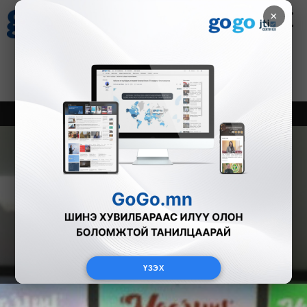
×
Цаг агаар
Зурхай
Валютын ханш
20
8.10
$
3594₮
Онцлох
Шинэ
Тренд
ҮЗЭХ