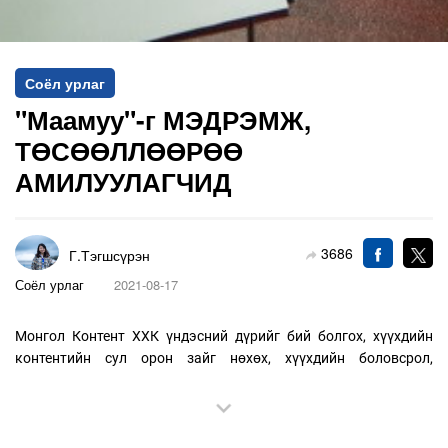
Соёл урлаг
"Маамуу"-г МЭДРЭМЖ,
ТӨСӨӨЛЛӨӨРӨӨ
АМИЛУУЛАГЧИД
3686
Г.Тэгшсүрэн
Соёл урлаг
2021-08-17
Монгол Контент ХХК үндэсний дүрийг бий болгох, хүүхдийн
контентийн сул орон зайг нөхөх, хүүхдийн боловсрол,
төлөвшилд хувь нэмэр оруулах зорилготой “Маамуу” төслийг
эхлүүлээд зургаан жилийг ардаа үджээ.