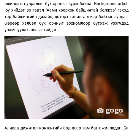
ажиллаж цувралын бүх орчныг зурж байна. Background artist
юу хийдэг вэ гэвэл "Аами хөөрхөн байшинтай болжээ" гэхэд
тэр байшингийн дизайн, доторх тавилга ямар байхыг зурдаг.
Өөрөөр хэлбэл бүх орчныг зохиомлоор бүтээж үзэгчдэд
үнэмшүүлэх ажлыг хийдэг.
Аливаа дижитал контентийн ард асар том баг ажилладаг. Би