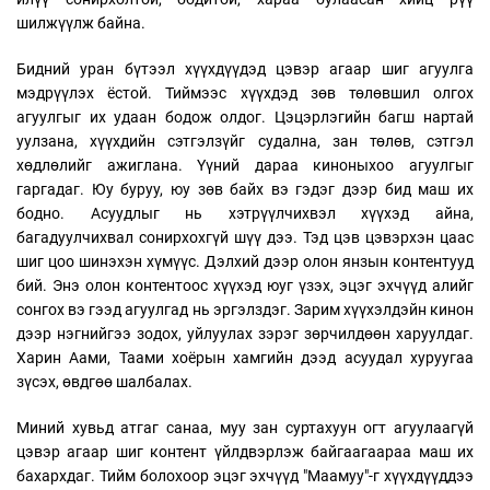
шилжүүлж байна.
Бидний уран бүтээл хүүхдүүдэд цэвэр агаар шиг агуулга
мэдрүүлэх ёстой. Тиймээс хүүхдэд зөв төлөвшил олгох
агуулгыг их удаан бодож олдог. Цэцэрлэгийн багш нартай
уулзана, хүүхдийн сэтгэлзүйг судална, зан төлөв, сэтгэл
хөдлөлийг ажиглана. Үүний дараа киноныхоо агуулгыг
гаргадаг. Юу буруу, юу зөв байх вэ гэдэг дээр бид маш их
бодно. Асуудлыг нь хэтрүүлчихвэл хүүхэд айна,
багадуулчихвал сонирхохгүй шүү дээ. Тэд цэв цэвэрхэн цаас
шиг цоо шинэхэн хүмүүс. Дэлхий дээр олон янзын контентууд
бий. Энэ олон контентоос хүүхэд юуг үзэх, эцэг эхчүүд алийг
сонгох вэ гээд агуулгад нь эргэлздэг. Зарим хүүхэлдэйн кинон
дээр нэгнийгээ зодох, уйлуулах зэрэг зөрчилдөөн харуулдаг.
Харин Аами, Таами хоёрын хамгийн дээд асуудал хуруугаа
зүсэх, өвдгөө шалбалах.
Миний хувьд атгаг санаа, муу зан суртахуун огт агуулаагүй
цэвэр агаар шиг контент үйлдвэрлэж байгаагаараа маш их
бахархдаг. Тийм болохоор эцэг эхчүүд "Маамуу"-г хүүхдүүддээ