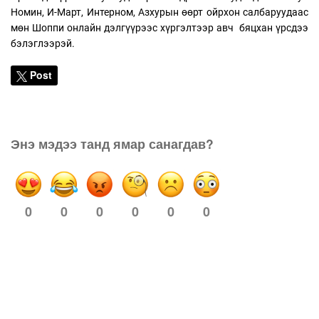
Номин, И-Март, Интерном, Азхурын өөрт ойрхон салбаруудаас
мөн Шоппи онлайн дэлгүүрээс хүргэлтээр авч бяцхан үрсдээ
бэлэглээрэй.
Post
Энэ мэдээ танд ямар санагдав?
0
0
0
0
0
0
Сэтгэгдэл (14)
Та сэтгэгдэл бичихдээ хууль зүйн болон ёс суртахууныг баримтална уу.
Ёс бус сэтгэгдлийг админ устгах эрхтэй. Мэдээний сэтгэгдэлд GoGo.mn