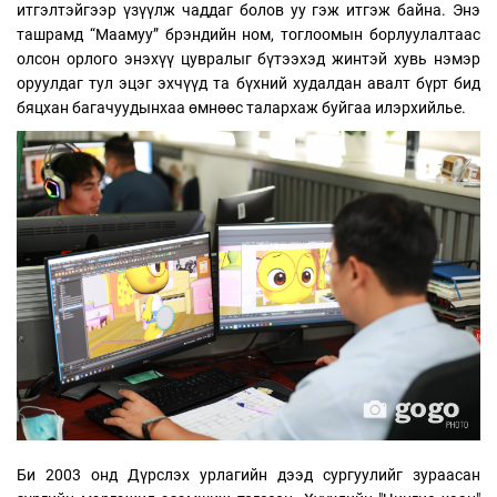
итгэлтэйгээр үзүүлж чаддаг болов уу гэж итгэж байна. Энэ
ташрамд “Маамуу” брэндийн ном, тоглоомын борлуулалтаас
олсон орлого энэхүү цувралыг бүтээхэд жинтэй хувь нэмэр
оруулдаг тул эцэг эхчүүд та бүхний худалдан авалт бүрт бид
бяцхан багачуудынхаа өмнөөс талархаж буйгаа илэрхийлье.
Би 2003 онд Дүрслэх урлагийн дээд сургуулийг зураасан