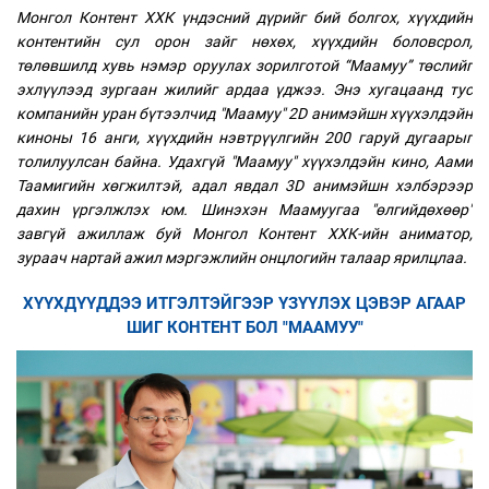
Монгол Контент ХХК үндэсний дүрийг бий болгох, хүүхдийн
контентийн сул орон зайг нөхөх, хүүхдийн боловсрол,
төлөвшилд хувь нэмэр оруулах зорилготой “Маамуу” төслийг
эхлүүлээд зургаан жилийг ардаа үджээ. Энэ хугацаанд тус
компанийн уран бүтээлчид "Маамуу" 2D анимэйшн хүүхэлдэйн
киноны 16 анги, хүүхдийн нэвтрүүлгийн 200 гаруй дугаарыг
толилуулсан байна.
Удахгүй "Маамуу" хүүхэлдэйн кино, Аами
Таамигийн хөгжилтэй, адал явдал 3D анимэйшн хэлбэрээр
дахин үргэлжлэх юм. Шинэхэн Маамуугаа "өлгийдөхөөр"
завгүй ажиллаж буй Монгол Контент ХХК-ийн аниматор,
зураач нартай ажил мэргэжлийн онцлогийн талаар ярилцлаа.
ХҮҮХДҮҮДДЭЭ ИТГЭЛТЭЙГЭЭР ҮЗҮҮЛЭХ ЦЭВЭР АГААР
ШИГ КОНТЕНТ БОЛ "МААМУУ"