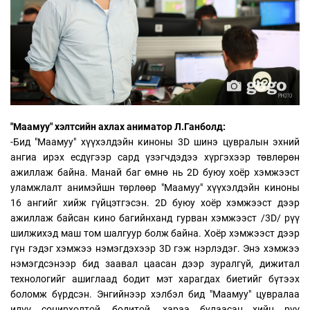
"Маамуу" хэлтсийн ахлах аниматор Л.Ганболд:
-Бид "Маамуу" хүүхэлдэйн киноны 3D шинэ цувралын эхний
ангиа ирэх есдүгээр сард үзэгчдэдээ хүргэхээр төвлөрөн
ажиллаж байна. Манай баг өмнө нь 2D буюу хоёр хэмжээст
уламжлалт анимэйшн төрлөөр "Маамуу" хүүхэлдэйн киноны
16 ангийг хийж гүйцэтгэсэн. 2D буюу хоёр хэмжээст дээр
ажиллаж байсан кино багийнханд гурван хэмжээст /3D/ рүү
шилжихэд маш том шалгуур болж байна. Хоёр хэмжээст дээр
гүн гэдэг хэмжээ нэмэгдэхээр 3D гэж нэрлэдэг. Энэ хэмжээ
нэмэгдсэнээр бид заавал цаасан дээр зуралгүй, дижитал
технологийг ашиглаад бодит мэт харагдах биетийг бүтээх
боломж бүрдсэн. Энгийнээр хэлбэл бид "Маамуу" цувралаа
илүү сонирхолтой, бодитой, хараа булаасан хийц рүү