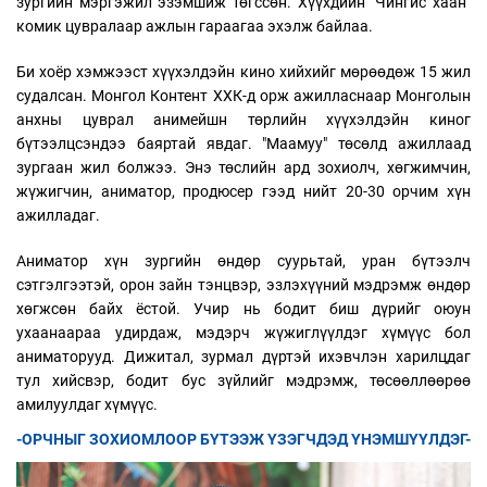
зургийн мэргэжил эзэмшиж төгссөн. Хүүхдийн "Чингис хаан"
комик цувралаар ажлын гараагаа эхэлж байлаа.
Би хоёр хэмжээст хүүхэлдэйн кино хийхийг мөрөөдөж 15 жил
судалсан. Монгол Контент ХХК-д орж ажилласнаар Монголын
анхны цуврал анимейшн төрлийн хүүхэлдэйн киног
бүтээлцсэндээ баяртай явдаг. "Маамуу" төсөлд ажиллаад
зургаан жил болжээ. Энэ төслийн ард зохиолч, хөгжимчин,
жүжигчин, аниматор, продюсер гээд нийт 20-30 орчим хүн
ажилладаг.
Аниматор хүн зургийн өндөр суурьтай, уран бүтээлч
сэтгэлгээтэй, орон зайн тэнцвэр, эзлэхүүний мэдрэмж өндөр
хөгжсөн байх ёстой. Учир нь бодит биш дүрийг оюун
ухаанаараа удирдаж, мэдэрч жүжиглүүлдэг хүмүүс бол
аниматорууд. Дижитал, зурмал дүртэй ихэвчлэн харилцдаг
тул хийсвэр, бодит бус зүйлийг мэдрэмж, төсөөллөөрөө
амилуулдаг хүмүүс.
-ОРЧНЫГ ЗОХИОМЛООР БҮТЭЭЖ ҮЗЭГЧДЭД ҮНЭМШҮҮЛДЭГ-