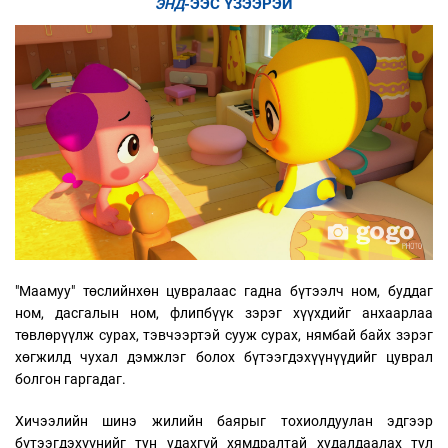
-ЭЭС ҮЗЭЭРЭЙ
ЭНД
"Маамуу" төслийнхөн цувралаас гадна бүтээлч ном, буддаг
ном, дасгалын ном, флипбүүк зэрэг хүүхдийг анхаарлаа
төвлөрүүлж сурах, тэвчээртэй сууж сурах, нямбай байх зэрэг
хөгжилд чухал дэмжлэг болох бүтээгдэхүүнүүдийг цуврал
болгон гаргадаг.
Хичээлийн шинэ жилийн баярыг тохиолдуулан эдгээр
бүтээгдэхүүнийг тун удахгүй хямдралтай худалдаалах тул