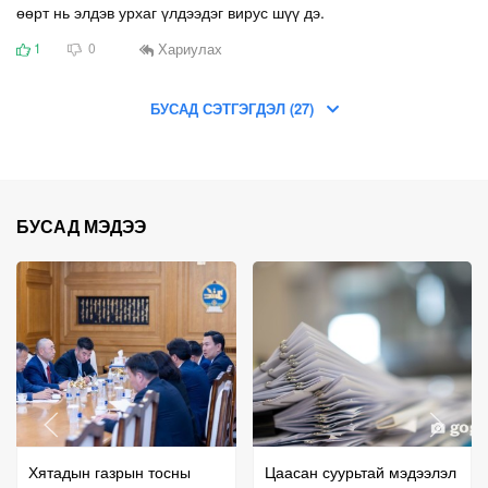
өөрт нь элдэв урхаг үлдээдэг вирус шүү дэ.
Хариулах
1
0
БУСАД СЭТГЭГДЭЛ (27)
БУСАД МЭДЭЭ
Хятадын газрын тосны
Цаасан суурьтай мэдээлэл