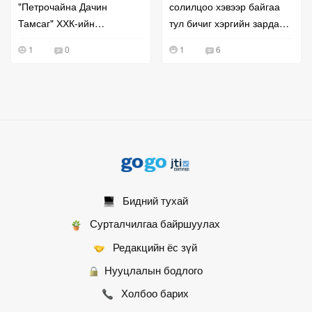
"Петрочайна Дачин
солилцоо хэвээр байгаа
Тамсаг" ХХК-ийн
тул бичиг хэргийн зардал
удирдлагатай уулзжээ
буурахгүй байна гэв
1
0
1
6
Бидний тухай
Сурталчилгаа байршуулах
Редакцийн ёс зүй
Нууцлалын бодлого
Холбоо барих