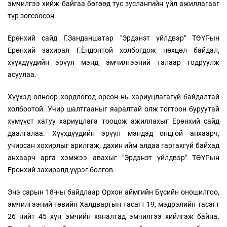
эмчилгээ хийж байгаа бөгөөд тус зуслангийн үйл ажиллагааг
түр зогсоосон.
Ерөнхий сайд Г.Занданшатар "Эрдэнэт үйлдвэр" ТӨҮГ-ын
Ерөнхий захирал Г.Ёндонтой холбогдож нөхцөл байдал,
хүүхдүүдийн эрүүл мэнд, эмчилгээний талаар тодруулж
асуулаа.
Хүүхэд олноор хордлогод орсон нь хариуцлагагүй байдалтай
холбоотой. Учир шалтгааныг яаралтай олж тогтоон буруутай
хүмүүст хатуу хариуцлага тооцож ажиллахыг Ерөнхий сайд
даалгалаа. Хүүхдүүдийн эрүүл мэндэд онцгой анхаарч,
учирсан хохирлыг арилгаж, дахин ийм алдаа гаргахгүй байхад
анхаарч арга хэмжээ авахыг "Эрдэнэт үйлдвэр" ТӨҮГ-ын
Ерөнхий захиралд үүрэг болгов.
Энэ сарын 18-ны байдлаар Орхон аймгийн Бүсийн оношилгоо,
эмчилгээний төвийн Халдвартын тасагт 19, мэдрэлийн тасагт
26 нийт 45 хүн эмчийн хяналтад эмчилгээ хийлгэж байна.