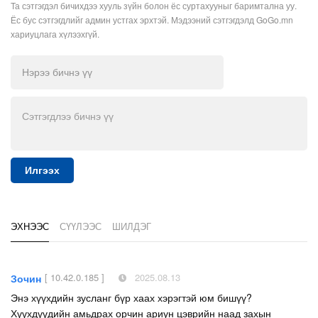
Та сэтгэгдэл бичихдээ хууль зүйн болон ёс суртахууныг баримтална уу.
Ёс бус сэтгэгдлийг админ устгах эрхтэй. Мэдээний сэтгэгдэлд GoGo.mn
хариуцлага хүлээхгүй.
Илгээх
ЭХНЭЭС
СҮҮЛЭЭС
ШИЛДЭГ
[ 10.42.0.185 ]
2025.08.13
Зочин
Энэ хүүхдийн зусланг бүр хаах хэрэгтэй юм бишүү?
Хүүхдүүдийн амьдрах орчин ариун цэврийн наад захын