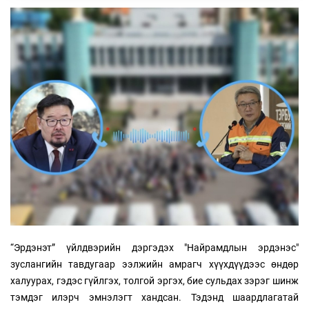
“Эрдэнэт” үйлдвэрийн дэргэдэх "Найрамдлын эрдэнэс"
зуслангийн тавдугаар ээлжийн амрагч хүүхдүүдээс өндөр
халуурах, гэдэс гүйлгэх, толгой эргэх, бие сульдах зэрэг шинж
тэмдэг илэрч эмнэлэгт хандсан. Тэдэнд шаардлагатай