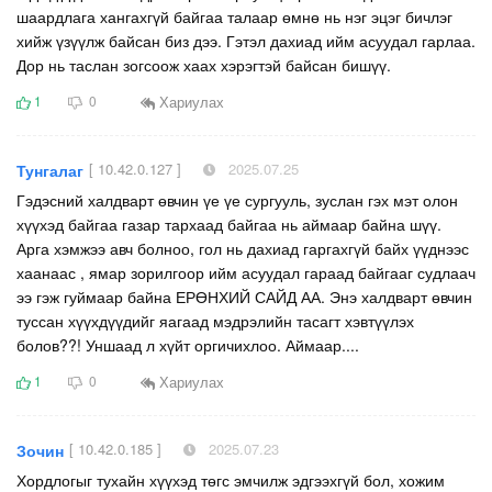
шаардлага хангахгүй байгаа талаар өмнө нь нэг эцэг бичлэг
хийж үзүүлж байсан биз дээ. Гэтэл дахиад ийм асуудал гарлаа.
Дор нь таслан зогсоож хаах хэрэгтэй байсан бишүү.
Хариулах
1
0
[ 10.42.0.127 ]
2025.07.25
Тунгалаг
Гэдэсний халдварт өвчин үе үе сургууль, зуслан гэх мэт олон
хүүхэд байгаа газар тархаад байгаа нь аймаар байна шүү.
Арга хэмжээ авч болноо, гол нь дахиад гаргахгүй байх үүднээс
хаанаас , ямар зорилгоор ийм асуудал гараад байгааг судлаач
ээ гэж гуймаар байна ЕРӨНХИЙ САЙД АА. Энэ халдварт өвчин
туссан хүүхдүүдийг яагаад мэдрэлийн тасагт хэвтүүлэх
болов??! Уншаад л хүйт оргичихлоо. Аймаар....
Хариулах
1
0
[ 10.42.0.185 ]
2025.07.23
Зочин
Хордлогыг тухайн хүүхэд төгс эмчилж эдгээхгүй бол, хожим