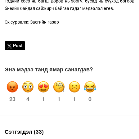
Тэдний хоёр нь багш, дөрөв нь зөөгч, бусад нь хүүхэд бөгөөд
биеийн байдал сайжирч байгаа гэдэг мэдээлэл өгөв.
Эх сурвалж: Засгийн газар
Post
Энэ мэдээ танд ямар санагдав?
23
4
1
1
0
1
Сэтгэгдэл (33)