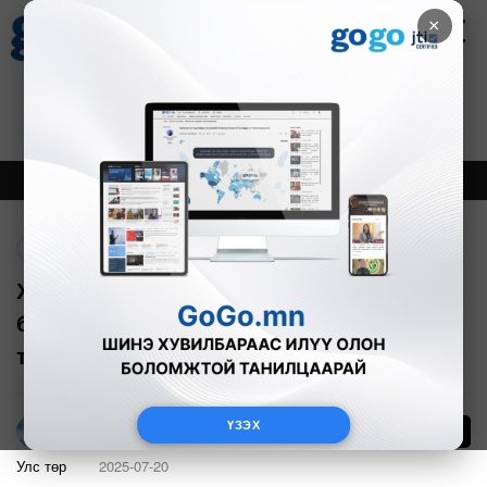
×
Цаг агаар
Зурхай
Валютын ханш
30
8.08
$
3594₮
Онцлох
Шинэ
Тренд
Буцах
Хүүхэд олноор хордлогод орсон тул
буруутай хүмүүст хатуу хариуцлага
тооцох үүрэг өгчээ
ҮЗЭХ
114
Г.Тэгшсүрэн
Улс төр
2025-07-20