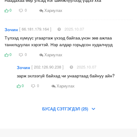
Наадахаа өөр улсад нэг шинжлүүлээд үздээ хха
Хариулах
0
0
[ 66.181.179.164 ]
2025.10.07
Зочин
Түлээд хүмүүс угаартаж үхээд байгаа,үнэн зөв ажлаа
танилцуулах хэрэгтэй. Нэр алдар горьдсон худалчууд
Хариулах
0
0
[ 202.126.90.238 ]
2025.10.07
Зочин
зарж эхлээгүй байхад чи унаартаад байнуу айн?
Хариулах
0
0
БУСАД СЭТГЭГДЭЛ (25)