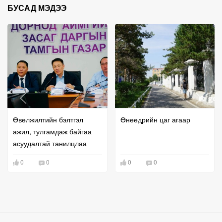
БУСАД МЭДЭЭ
Өвөлжилтийн бэлтгэл
Өнөөдрийн цаг агаар
ажил, тулгамдаж байгаа
асуудалтай танилцлаа
0
0
0
0