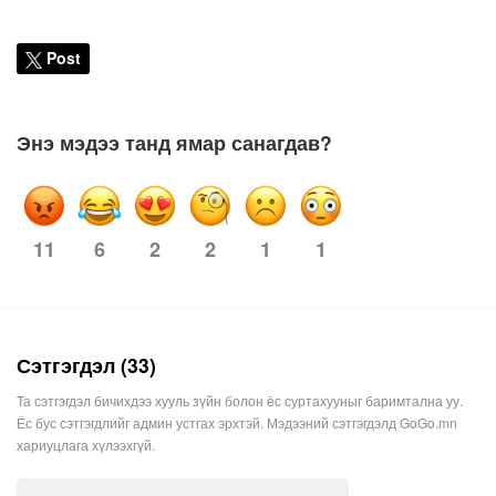
Post
Энэ мэдээ танд ямар санагдав?
11
6
2
1
1
2
Сэтгэгдэл (33)
Та сэтгэгдэл бичихдээ хууль зүйн болон ёс суртахууныг баримтална уу.
Ёс бус сэтгэгдлийг админ устгах эрхтэй. Мэдээний сэтгэгдэлд GoGo.mn
хариуцлага хүлээхгүй.