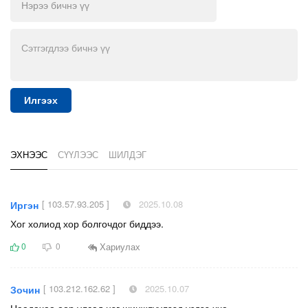
Илгээх
ЭХНЭЭС
СҮҮЛЭЭС
ШИЛДЭГ
[ 103.57.93.205 ]
2025.10.08
Иргэн
Хог холиод хор болгочдог биддээ.
Хариулах
0
0
[ 103.212.162.62 ]
2025.10.07
Зочин