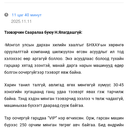
11 цаг 40 минут
2025.11.11
Тээвэрчин Сааралаа буюу Н.Ялагдашгүй:
-Монгол улсын дархан хилийн хаалгыг БНХАУ-ын хөрөнгө
оруулалттай компанид шилжүүлэн өгсөн асуудлыг ил тод
хэлэхээс өөр аргагүй боллоо. Энэ асуудлаас болоод тухайн
гарцаар хятад эзэнтэй, манай дарга нарын машинууд өдөр
болгон оочергүйгээр тээвэрт явж байна.
Харин танил талгүй, авлигад өгөх мөнгөгүй хүмүүс 30-45
хоногийн хугацаанд ганц удаа тээвэрт явах гэж тарчилж
байна. Тэнд хэдэн мянган тээвэрчид зээлээ ч төлж чадахгүй,
машиныхаа бүхээгт даараад сууж байгаа.
Тэр оочергүй гарцдаа “VIP” нэр өгчихсөн. Орж, гарсан машин
бүрээс 250 орчим мянган төгрөг авч байгаа. Бид өндрийн