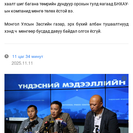
хаалт шиг багана төмрийн дундуур орохын тулд яагаад БНХАУ-
ын компанид мөнгө төлөх ёстой вэ.
Монгол Улсын Засгийн газар, эрх бүхий албан тушаалтнууд
хэнд ч мөнгөөр бусдад давуу байдал олгох ёсгүй.
11 цаг 34 минут
2025.11.11