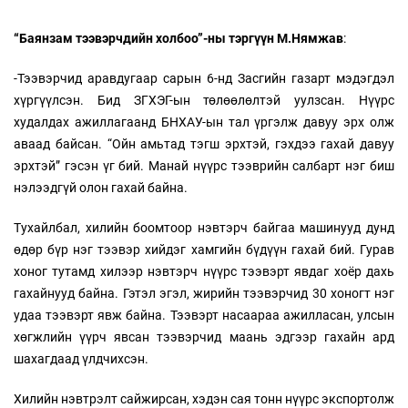
“Баянзам тээвэрчдийн холбоо”-ны тэргүүн М.Нямжав
:
-Тээвэрчид аравдугаар сарын 6-нд Засгийн газарт мэдэгдэл
хүргүүлсэн. Бид ЗГХЭГ-ын төлөөлөлтэй уулзсан. Нүүрс
худалдах ажиллагаанд БНХАУ-ын тал үргэлж давуу эрх олж
аваад байсан. “Ойн амьтад тэгш эрхтэй, гэхдээ гахай давуу
эрхтэй” гэсэн үг бий. Манай нүүрс тээврийн салбарт нэг биш
нэлээдгүй олон гахай байна.
Тухайлбал, хилийн боомтоор нэвтэрч байгаа машинууд дунд
өдөр бүр нэг тээвэр хийдэг хамгийн бүдүүн гахай бий. Гурав
хоног тутамд хилээр нэвтэрч нүүрс тээвэрт явдаг хоёр дахь
гахайнууд байна. Гэтэл эгэл, жирийн тээвэрчид 30 хоногт нэг
удаа тээвэрт явж байна. Тээвэрт насаараа ажилласан, улсын
хөгжлийн үүрч явсан тээвэрчид маань эдгээр гахайн ард
шахагдаад үлдчихсэн.
Хилийн нэвтрэлт сайжирсан, хэдэн сая тонн нүүрс экспортолж