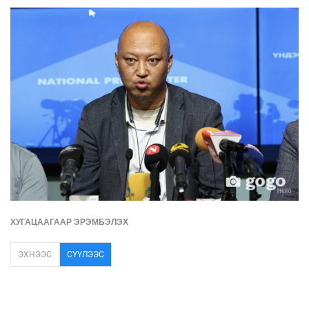
ХУГАЦААГААР ЭРЭМБЭЛЭХ
ЭХНЭЭС
СҮҮЛЭЭС