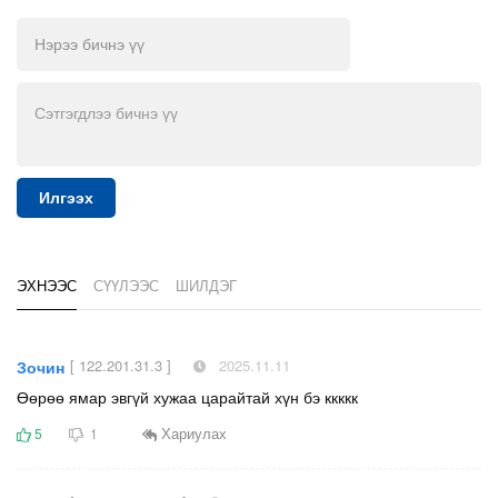
Илгээх
ЭХНЭЭС
СҮҮЛЭЭС
ШИЛДЭГ
[ 122.201.31.3 ]
2025.11.11
Зочин
Өөрөө ямар эвгүй хужаа царайтай хүн бэ ккккк
Хариулах
5
1