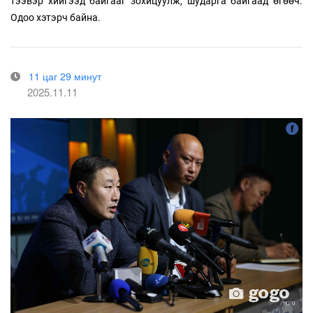
тээвэр хийгээд байгааг зохицуулж, шударга байгаад өгөөч.
Одоо хэтэрч байна.
11 цаг 29 минут
2025.11.11