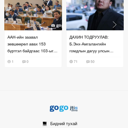
ААН-ийн заавал
ДАХИН ТОДРУУЛАВ:
зөвшөөрөл авах 153
Б.Энх-Амгалангийн
бүртгэл байдгаас 103-ыг
гомдлын дагуу улсын
нь чөлөөлжээ
бүртгэлийг нь сэргээж
1
0
71
50
өгчээ
Бидний тухай