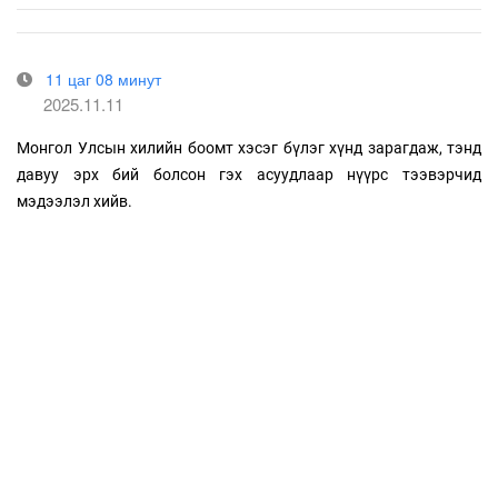
11 цаг 08 минут
2025.11.11
Монгол Улсын хилийн боомт хэсэг бүлэг хүнд зарагдаж, тэнд
давуу эрх бий болсон гэх асуудлаар нүүрс тээвэрчид
мэдээлэл хийв.