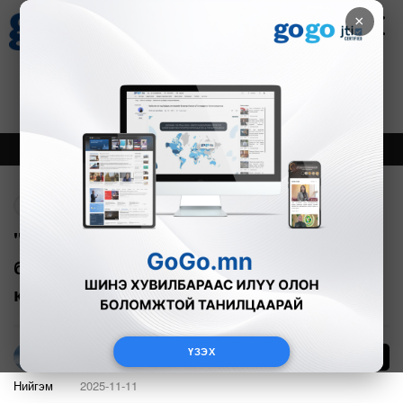
×
Цаг агаар
Зурхай
Валютын ханш
27
8.07
$
3594₮
Онцлох
Шинэ
Тренд
Буцах
"Монголын боомтод VIP гарц бий
болсон, түүгээр гарахад БНХАУ-ын
компанид ₮250,000 төлнө"
ҮЗЭХ
32
Г.Тэгшсүрэн
Нийгэм
2025-11-11