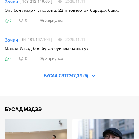
[ 103.212.119.69 ]
2025.11.11
Зочин
Энэ бол ямар ч утга алга. 22-н товчоотой барьцах байх.
Хариулах
0
0
[ 66.181.167.106 ]
2025.11.11
Зочин
Манай Улсад бол бүтэж буй юм байна уу
Хариулах
4
0
БУСАД СЭТГЭГДЭЛ (5)
БУСАД МЭДЭЭ