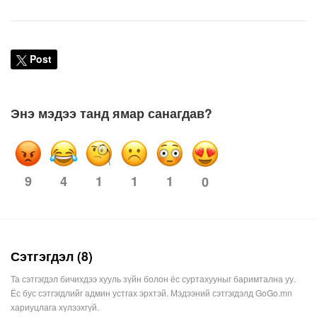
Post
Энэ мэдээ танд ямар санагдав?
9
4
1
1
1
0
Сэтгэгдэл (8)
Та сэтгэгдэл бичихдээ хууль зүйн болон ёс суртахууныг баримтална уу.
Ёс бус сэтгэгдлийг админ устгах эрхтэй. Мэдээний сэтгэгдэлд GoGo.mn
хариуцлага хүлээхгүй.