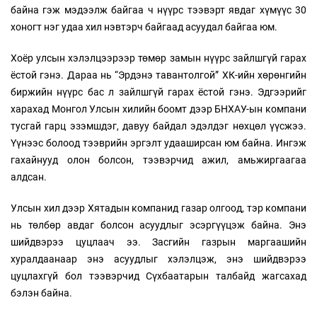
байна гэж мэдээлж байгаа ч нүүрс тээвэрт явдаг хүмүүс 30
хоногт нэг удаа хил нэвтэрч байгаад асуудал байгаа юм.
Хоёр улсын хэлэлцээрээр төмөр замын нүүрс зайлшгүй гарах
ёстой гэнэ. Дараа нь “Эрдэнэ тавантолгой” ХК-ийн хөрөнгийн
биржийн нүүрс бас л зайлшгүй гарах ёстой гэнэ. Эдгээрийг
харахад Монгол Улсын хилийн боомт дээр БНХАУ-ын компани
тусгай гарц эзэмшдэг, давуу байдал эдэлдэг нөхцөл үүсжээ.
Үүнээс болоод тээврийн эргэлт удааширсан юм байна. Ингэж
гахайнууд олон болсон, тээвэрчид ажил, амьжиргаагаа
алдсан.
Улсын хил дээр Хятадын компанид газар олгоод, тэр компани
нь төлбөр авдаг болсон асуудлыг эсэргүүцэж байна. Энэ
шийдвэрээ цуцлаач ээ. Засгийн газрын маргаашийн
хуралдаанаар энэ асуудлыг хэлэлцэж, энэ шийдвэрээ
цуцлахгүй бол тээвэрчид Сүхбаатарын талбайд жагсахад
бэлэн байна.