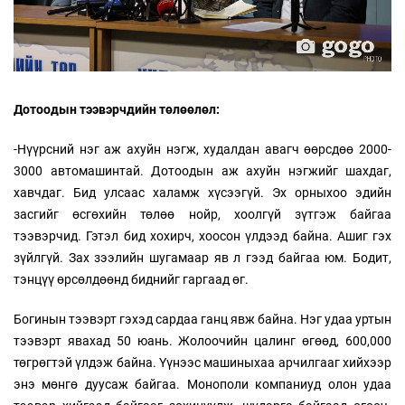
Дотоодын тээвэрчдийн төлөөлөл:
-Нүүрсний нэг аж ахуйн нэгж, худалдан авагч өөрсдөө 2000-
3000 автомашинтай. Дотоодын аж ахуйн нэгжийг шахдаг,
хавчдаг. Бид улсаас халамж хүсээгүй. Эх орныхоо эдийн
засгийг өсгөхийн төлөө нойр, хоолгүй зүтгэж байгаа
тээвэрчид. Гэтэл бид хохирч, хоосон үлдээд байна. Ашиг гэх
зүйлгүй. Зах зээлийн шугамаар яв л гээд байгаа юм. Бодит,
тэнцүү өрсөлдөөнд биднийг гаргаад өг.
Богинын тээвэрт гэхэд сардаа ганц явж байна. Нэг удаа уртын
тээвэрт явахад 50 юань. Жолоочийн цалинг өгөөд, 600,000
төгрөгтэй үлдэж байна. Үүнээс машиныхаа арчилгааг хийхээр
энэ мөнгө дуусаж байгаа. Монополи компаниуд олон удаа