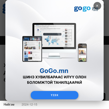
×
Цаг агаар
Зурхай
Валютын ханш
27
8.06
$
3594₮
Онцлох
Шинэ
Тренд
Буцах
Хотын төв орчимд хэвийн хэмжээнээс
ДӨРӨВ ДАХИН ИХ агаарын
бохирдолтой байна
ҮЗЭХ
74
Б.Азбаяр
Нийгэм
2024-12-15