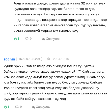
Ардын намын дээдэс хотын дарга маань 32 мянган зуух
худалдан авах тендер зарлаж байгаа гэсэн ш дээ,
сонсоогүй юм уу? Тэр зуух нь лаг гоё ямар ч утаагүй,
яндангаараа цэв цэвэрхэн агаар гаргадаг, тэр яндангаар
нь гарсан цэвэр агаарыг амьсгалсан хүн бүр зуу насалж,
өвчин зовлонгүй жаргах юм гэнэлээ шүү!
Хариулах
1
0
[ 160.30.128.201 ]
2024.12.15
zochin
хүний эрхийн төв яг ямар ажил хийдэг юм бэ хүн унтаж
байхдаа үндсэн суурь эрхээ эдэлж чадахгүй **** байгаад арга
хэмжээ авах чадамжгүй юм уу эсвэл үүрэгт ажилд нь хамаагүй
юм бол уу налайх багнуурын нүүрс буюу муу хэлээд байсан
түүхий нүүрсээ хэрэглээд амьд үлдэхээ бодсон дээргүй юу
шийдвэр гаргах түвшний хэдэн юмнуудын арга хэмжээ авах гэж
судлаж байх хойгуур эхнээсээ чад чад
Хариулах
1
0