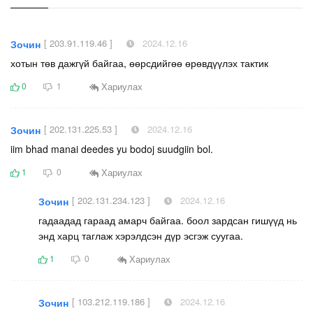
[ 203.91.119.46 ]
2024.12.16
Зочин
хотын төв дажгүй байгаа, өөрсдийгөө өрөвдүүлэх тактик
Хариулах
0
1
[ 202.131.225.53 ]
2024.12.16
Зочин
iim bhad manai deedes yu bodoj suudgiin bol.
Хариулах
1
0
[ 202.131.234.123 ]
2024.12.16
Зочин
гадаадад гараад амарч байгаа. боол зардсан гишүүд нь
энд харц таглаж хэрэлдсэн дүр эсгэж суугаа.
Хариулах
1
0
[ 103.212.119.186 ]
2024.12.16
Зочин