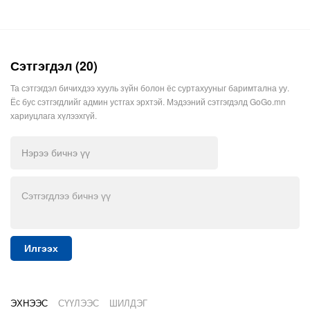
Сэтгэгдэл (20)
Та сэтгэгдэл бичихдээ хууль зүйн болон ёс суртахууныг баримтална уу.
Ёс бус сэтгэгдлийг админ устгах эрхтэй. Мэдээний сэтгэгдэлд GoGo.mn
хариуцлага хүлээхгүй.
Илгээх
ЭХНЭЭС
СҮҮЛЭЭС
ШИЛДЭГ