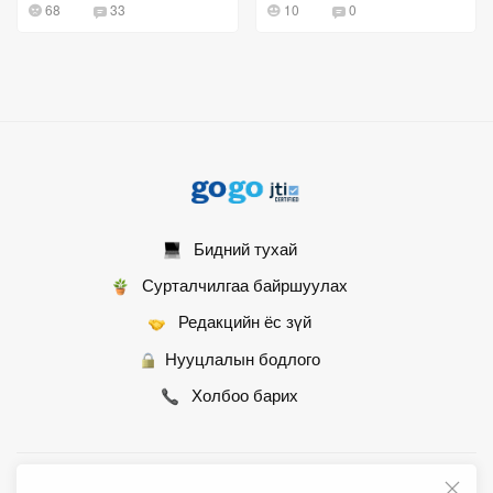
68
33
10
0
өгчээ
Бидний тухай
Сурталчилгаа байршуулах
Редакцийн ёс зүй
Нууцлалын бодлого
Холбоо барих