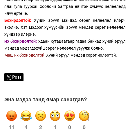
ялангуяа гуурсан хоолойн багтраа өвчтэй хүмүүс нөлөөлөлд
илүү өртөнө.
Бохирдолтой:
Хүний эрүүл мэндэд сөрөг нөлөөлөл илэрч
эхэлнэ. Хэт мэдрэг хүмүүсийн эрүүл мэндэд сөрөг нөлөөлөл
хүндээр илэрнэ.
Их бохирдолтой:
Удаан хугацаагаар гадаа байхад хүний эрүүл
мэндэд мэдэгдэхүйц сөрөг нөлөөлөл үзүүлж болно.
Маш их бохирдолтой:
Хүний эрүүл мэндэд сөрөг нөлөөтэй.
Post
Энэ мэдээ танд ямар санагдав?
11
4
2
1
0
0