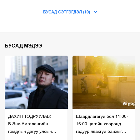
БУСАД СЭТГЭГДЭЛ (10)
БУСАД МЭДЭЭ
ДАХИН ТОДРУУЛАВ:
Шаардлагагүй бол 11:00-
Б.Энх-Амгалангийн
16:00 цагийн хооронд
гомдлын дагуу улсын
гадуур явахгүй байхыг
бүртгэлийг нь сэргээж
зөвлөв