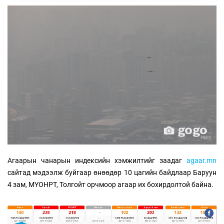
Агаарын чанарын индексийн хэмжилтийг заадаг
agaar.mn
сайтад мэдээлж буйгаар өнөөдөр 10 цагийн байдлаар Баруун
4 зам, МҮОНРТ, Толгойт орчмоор агаар их бохирдолтой байна.