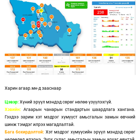
Харин агаар.мн-д зааснаар
Цэвэр:
Хүний эрүүл мэндэд сөрөг нөлөө үзүүлэхгүй.
Хэвийн:
Агаарын чанарын стандартын шаардлага хангана.
Гэхдээ зарим хэт мэдрэг хүмүүст амьсгалын замын өвчний
шинж тэмдэг илрэх магадлалтай.
Бага бохирдолтой:
Хэт мэдрэг хүмүүсийн эрүүл мэндэд сөрөг
нөлөөлөл илэрнэ. Зүрх судас, амьсгалын замын архаг өвчтэй,