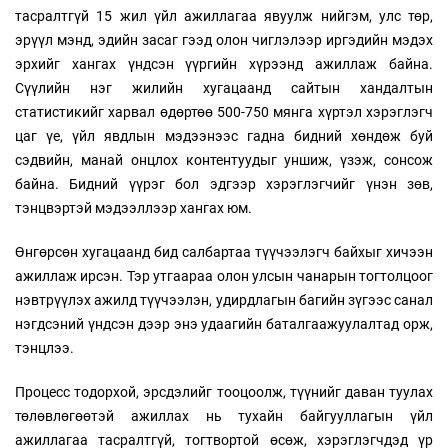
тасралтгүй 15 жил үйл ажиллагаа явуулж нийгэм, улс төр,
эрүүл мэнд, эдийн засаг гээд олон чиглэлээр иргэдийн мэдэх
эрхийг хангах үндсэн үүргийн хүрээнд ажиллаж байна.
Сүүлийн нэг жилийн хугацаанд сайтын хандалтын
статистикийг харвал өдөртөө 500-750 мянга хүртэл хэрэглэгч
цаг үе, үйл явдлын мэдээнээс гадна бидний хөндөж буй
сэдвийн, манай онцлох контентуудыг уншиж, үзэж, сонсож
байна. Бидний үүрэг бол эдгээр хэрэглэгчийг үнэн зөв,
тэнцвэртэй мэдээллээр хангах юм.
Өнгөрсөн хугацаанд бид салбартаа түүчээлэгч байхыг хичээн
ажиллаж ирсэн. Тэр утгаараа олон улсын чанарын тогтолцоог
нэвтрүүлэх ажилд түүчээлэн, удирдлагын багийн зүгээс санал
нэгдсэний үндсэн дээр энэ удаагийн баталгаажуулалтад орж,
тэнцлээ.
Процесс тодорхой, эрсдэлийг тооцоолж, түүнийг даван туулах
төлөвлөгөөтэй ажиллах нь тухайн байгууллагын үйл
ажиллагаа тасралтгүй, тогтвортой өсөж, хэрэглэгчдэд үр