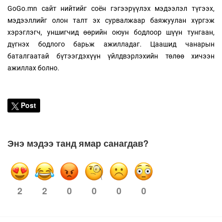
GoGo.mn сайт нийтийг соён гэгээрүүлэх мэдээлэл түгээх,
мэдээллийг олон талт эх сурвалжаар баяжуулан хүргэж
хэрэглэгч, уншигчид өөрийн оюун бодлоор шүүн тунгаан,
дүгнэх бодлого барьж ажилладаг. Цаашид чанарын
баталгаатай бүтээгдэхүүн үйлдвэрлэхийн төлөө хичээн
ажиллах болно.
Post
Энэ мэдээ танд ямар санагдав?
2
0
0
0
0
2