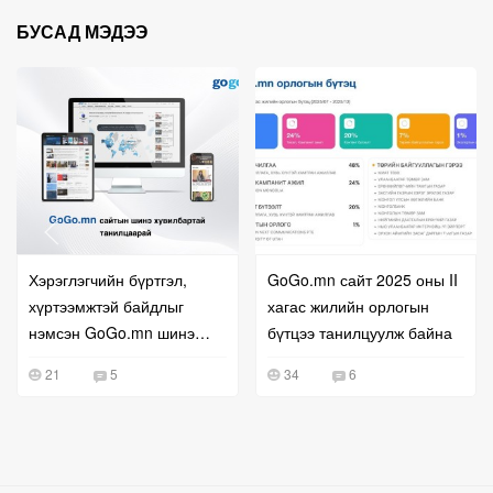
БУСАД МЭДЭЭ
Хэрэглэгчийн бүртгэл,
GoGo.mn сайт 2025 оны II
хүртээмжтэй байдлыг
хагас жилийн орлогын
нэмсэн GoGo.mn шинэ
бүтцээ танилцуулж байна
хувилбараа танилцуулж
21
5
34
6
байна