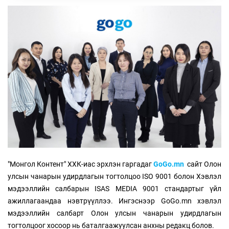
"Монгол Контент" ХХК-иас эрхлэн гаргадаг
GoGo.mn
сайт Олон
улсын чанарын удирдлагын тогтолцоо ISO 9001 болон Хэвлэл
мэдээллийн салбарын ISAS MEDIA 9001 стандартыг үйл
ажиллагаандаа нэвтрүүллээ. Ингэснээр GoGo.mn хэвлэл
мэдээллийн салбарт Олон улсын чанарын удирдлагын
тогтолцоог хосоор нь баталгаажуулсан анхны редакц болов.