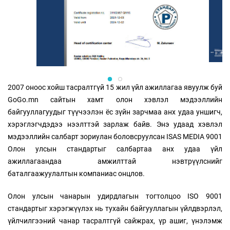
2007 оноос хойш тасралтгүй 15 жил үйл ажиллагаа явуулж буй
GoGo.mn сайтын хамт олон хэвлэл мэдээллийн
байгууллагуудыг түүчээлэн ёс зүйн зарчмаа анх удаа уншигч,
хэрэглэгчдэдээ нээлттэй зарлаж байв. Энэ удаад хэвлэл
мэдээллийн салбарт зориулан боловсруулсан ISAS MEDIA 9001
Олон улсын стандартыг салбартаа анх удаа үйл
ажиллагаандаа амжилттай нэвтрүүлснийг
баталгаажуулалтын компаниас онцлов.
Олон улсын чанарын удирдлагын тогтолцоо ISO 9001
стандартыг хэрэгжүүлэх нь тухайн байгууллагын үйлдвэрлэл,
үйлчилгээний чанар тасралтгүй сайжрах, үр ашиг, үнэлэмж