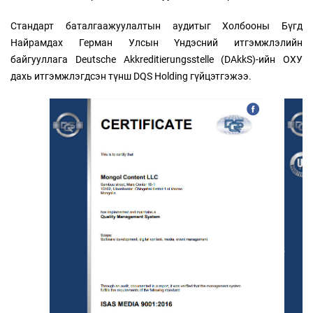
Стандарт баталгаажуулалтын аудитыг Холбооны Бүгд
Найрамдах Герман Улсын Үндэсний итгэмжлэлийн
байгууллага Deutsche Akkreditierungsstelle (DAkkS)-ийн ОХУ
дахь итгэмжлэгдсэн түнш DQS Holding гүйцэтгэжээ.