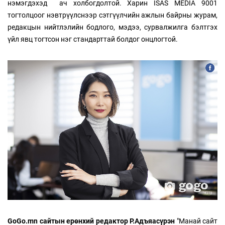
нэмэгдэхэд ач холбогдолтой. Харин ISAS MEDIA 9001
тогтолцоог нэвтрүүлснээр сэтгүүлчийн ажлын байрны журам,
редакцын нийтлэлийн бодлого, мэдээ, сурвалжилга бэлтгэх
үйл явц тогтсон нэг стандарттай болдог онцлогтой.
GoGo.mn сайтын ерөнхий редактор Р.Адъяасүрэн
"Манай сайт