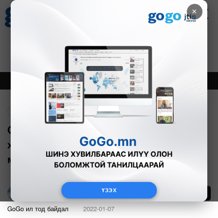
×
Цаг агаар
Зурхай
Валютын ханш
27
8.07
$
3594₮
Онцлох
Шинэ
Тренд
Буцах
GoGo.mn ISO, ISAS стандартыг
хэрэгжүүлсэн анхны хэвлэл
мэдээллийн байгууллага боллоо
ҮЗЭХ
1840
Г.Тэгшсүрэн
GoGo ил тод байдал
2022-01-07