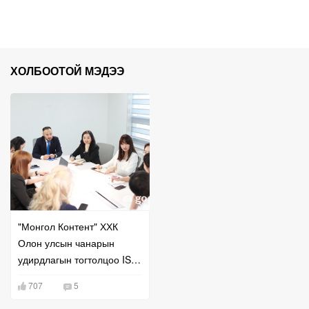
ХОЛБООТОЙ МЭДЭЭ
"Монгол Контент" ХХК
Олон улсын чанарын
удирдлагын тогтолцоо ISO
9001 стандартыг
707
5
баталгаажууллаа