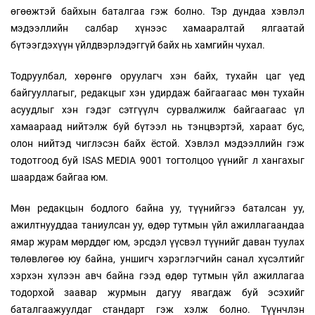
өгөөжтэй байхын баталгаа гэж болно. Тэр дундаа хэвлэл
мэдээллийн салбар хүнээс хамааралтай ялгаатай
бүтээгдэхүүн үйлдвэрлэдэггүй байх нь хамгийн чухал.
Тодруулбал, хөрөнгө оруулагч хэн байх, тухайн цаг үед
байгууллагыг, редакцыг хэн удирдаж байгаагаас мөн тухайн
асуудлыг хэн гэдэг сэтгүүлч сурвалжилж байгаагаас үл
хамаараад нийтэлж буй бүтээл нь тэнцвэртэй, хараат бус,
олон нийтэд чиглэсэн байх ёстой. Хэвлэл мэдээллийн гэж
тодотгоод буй ISAS MEDIA 9001 тогтолцоо үүнийг л хангахыг
шаардаж байгаа юм.
Мөн редакцын бодлого байна уу, түүнийгээ баталсан уу,
ажилтнууддаа таниулсан уу, өдөр тутмын үйл ажиллагаандаа
ямар журам мөрддөг юм, эрсдэл үүсвэл түүнийг даван туулах
төлөвлөгөө юу байна, уншигч хэрэглэгчийн санал хүсэлтийг
хэрхэн хүлээн авч байна гээд өдөр тутмын үйл ажиллагаа
тодорхой заавар журмын дагуу явагдаж буй эсэхийг
баталгаажуулдаг стандарт гэж хэлж болно. Түүнчлэн