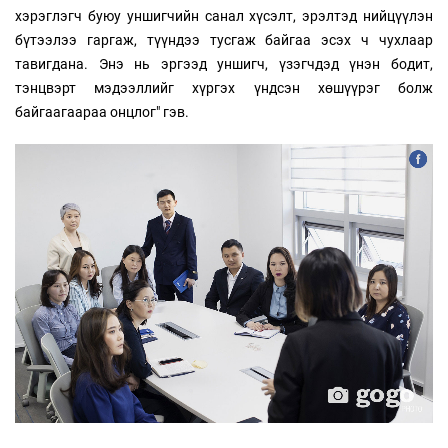
хэрэглэгч буюу уншигчийн санал хүсэлт, эрэлтэд нийцүүлэн
бүтээлээ гаргаж, түүндээ тусгаж байгаа эсэх ч чухлаар
тавигдана. Энэ нь эргээд уншигч, үзэгчдэд үнэн бодит,
тэнцвэрт мэдээллийг хүргэх үндсэн хөшүүрэг болж
байгаагаараа онцлог" гэв.