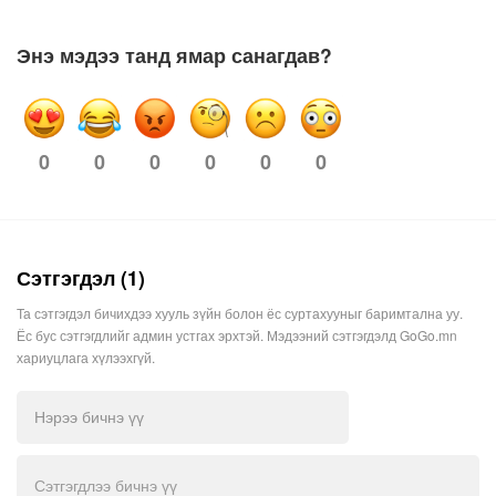
Энэ мэдээ танд ямар санагдав?
0
0
0
0
0
0
Сэтгэгдэл (1)
Та сэтгэгдэл бичихдээ хууль зүйн болон ёс суртахууныг баримтална уу.
Ёс бус сэтгэгдлийг админ устгах эрхтэй. Мэдээний сэтгэгдэлд GoGo.mn
хариуцлага хүлээхгүй.