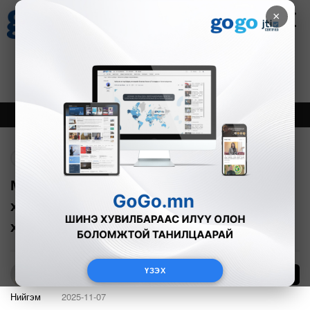
×
Цаг агаар
Зурхай
Валютын ханш
30
8.08
$
3594₮
Онцлох
Шинэ
Тренд
Буцах
МИАТ ТӨХК: Үзэгдэх орчин
хязгаарлагдмал байгаа тул нислэгийн
хуваарьт өөрчлөлт орууллаа
ҮЗЭХ
4
Б.Азбаяр
Нийгэм
2025-11-07