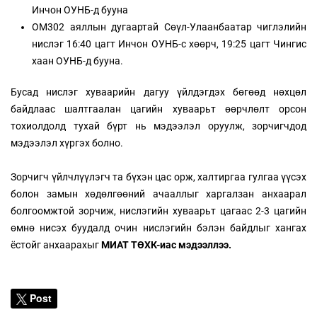
Инчон ОУНБ-д бууна
ОМ302 аяллын дугаартай Сөүл-Улаанбаатар чиглэлийн
нислэг 16:40 цагт Инчон ОУНБ-с хөөрч, 19:25 цагт Чингис
хаан ОУНБ-д бууна.
Бусад нислэг хуваарийн дагуу үйлдэгдэх бөгөөд нөхцөл
байдлаас шалтгаалан цагийн хуваарьт өөрчлөлт орсон
тохиолдолд тухай бүрт нь мэдээлэл оруулж, зорчигчдод
мэдээлэл хүргэх болно.
Зорчигч үйлчлүүлэгч та бүхэн цас орж, халтиргаа гулгаа үүсэх
болон замын хөдөлгөөний ачааллыг харгалзан анхаарал
болгоомжтой зорчиж, нислэгийн хуваарьт цагаас 2-3 цагийн
өмнө нисэх буудалд очин нислэгийн бэлэн байдлыг хангах
ёстойг анхаарахыг
МИАТ ТӨХК-иас мэдээллээ.
Post