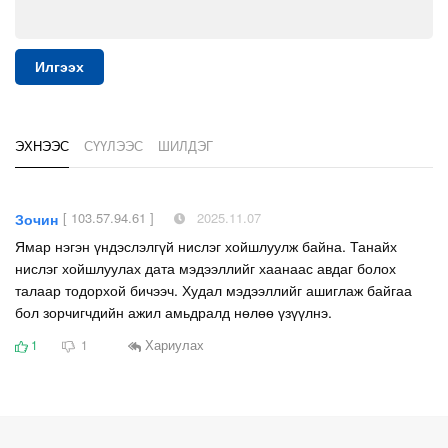
Илгээх
ЭХНЭЭС
СҮҮЛЭЭС
ШИЛДЭГ
[ 103.57.94.61 ]
2025.11.07
Зочин
Ямар нэгэн үндэслэлгүй нислэг хойшлуулж байна. Танайх
нислэг хойшлуулах дата мэдээллийг хаанаас авдаг болох
талаар тодорхой бичээч. Худал мэдээллийг ашиглаж байгаа
бол зорчигчдийн ажил амьдралд нөлөө үзүүлнэ.
Хариулах
1
1