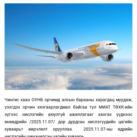
Чингис хаан ОУНБ орчимд алсын барааны харагдац муудаж,
үзэгдэх орчин хязгаарлагдмал байгаа тул МИАТ ТӨХК-ийн
зүгээс нислэгийн аюулгүй ажиллагааг хангах үүднээс
өнөөдрийн /2025.11.07/ дор дурдсан нислэгүүдийн цагийн
хуваарьт өөрчлөлт орууллаа. 2025.11.07-ны өдрийн
нислэгийн шинэчилсэн цагийн хуваарь,