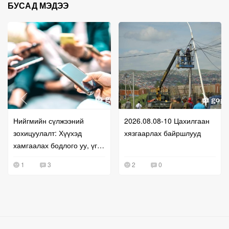
БУСАД МЭДЭЭ
Нийгмийн сүлжээний
2026.08.08-10 Цахилгаан
зохицуулалт: Хүүхэд
хязгаарлах байршлууд
хамгаалах бодлого уу, үг
хэлэх эрхийг хязгаарлах
1
3
2
0
оролдлого уу?