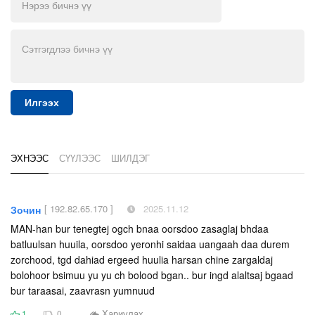
Илгээх
ЭХНЭЭС
СҮҮЛЭЭС
ШИЛДЭГ
[ 192.82.65.170 ]
2025.11.12
Зочин
MAN-han bur tenegtej ogch bnaa oorsdoo zasaglaj bhdaa
batluulsan huuila, oorsdoo yeronhi saidaa uangaah daa durem
zorchood, tgd dahiad ergeed huulia harsan chine zargaldaj
bolohoor bsimuu yu yu ch bolood bgan.. bur ingd alaltsaj bgaad
bur taraasai, zaavrasn yumnuud
Хариулах
1
0