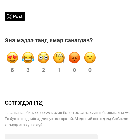
Post
Энэ мэдээ танд ямар санагдав?
3
2
1
0
0
6
Сэтгэгдэл (12)
Та сэтгэгдэл бичихдээ хууль зүйн болон ёс суртахууныг баримтална уу.
Ёс бус сэтгэгдлийг админ устгах эрхтэй. Мэдээний сэтгэгдэлд GoGo.mn
хариуцлага хүлээхгүй.