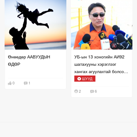
Өнөөдөр ААВУУДЫН
УБ-ын 13 хоногийн АИ92
ӨДӨР
шатахууны хэрэглээг
хангах агуулахтай болсон
талаар мэдээлж байна
ШУУД
0
1
2
6