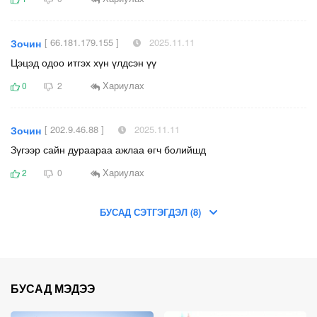
[ 66.181.179.155 ]
2025.11.11
Зочин
Цэцэд одоо итгэх хүн үлдсэн үү
Хариулах
0
2
[ 202.9.46.88 ]
2025.11.11
Зочин
Зүгээр сайн дураараа ажлаа өгч болийшд
Хариулах
2
0
БУСАД СЭТГЭГДЭЛ (8)
БУСАД МЭДЭЭ