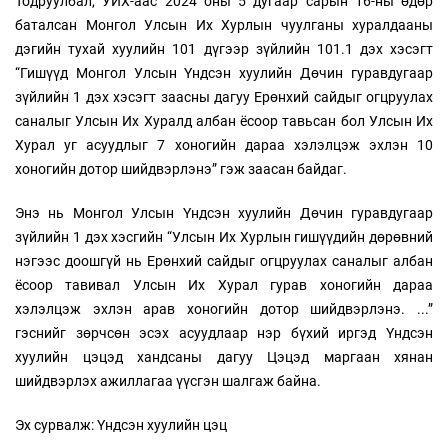
Тодруулбал, УИХ-аас 2024 оны 5 дугаар сарын 16-ны өдөр
баталсан Монгол Улсын Их Хурлын чуулганы хуралдааны
дэгийн тухай хуулийн 101 дүгээр зүйлийн 101.1 дэх хэсэгт
“Гишүүд Монгол Улсын Үндсэн хуулийн Дөчин гуравдугаар
зүйлийн 1 дэх хэсэгт заасны дагуу Ерөнхий сайдыг огцруулах
саналыг Улсын Их Хуралд албан ёсоор тавьсан бол Улсын Их
Хурал уг асуудлыг 7 хоногийн дараа хэлэлцэж эхлэн 10
хоногийн дотор шийдвэрлэнэ” гэж заасан байдаг.
Энэ нь Монгол Улсын Үндсэн хуулийн Дөчин гуравдугаар
зүйлийн 1 дэх хэсгийн “Улсын Их Хурлын гишүүдийн дөрөвний
нэгээс доошгүй нь Ерөнхий сайдыг огцруулах саналыг албан
ёсоор тавивал Улсын Их Хурал гурав хоногийн дараа
хэлэлцэж эхлэн арав хоногийн дотор шийдвэрлэнэ. ...”
гэснийг зөрчсөн эсэх асуудлаар нэр бүхий иргэд Үндсэн
хуулийн цэцэд хандсаны дагуу Цэцэд маргаан хянан
шийдвэрлэх ажиллагаа үүсгэн шалгаж байна.
Эх сурвалж: Үндсэн хуулийн цэц