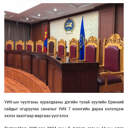
УИХ-ын чуулганы хуралдааны дэгийн тухай хуулийн Ерөнхий
сайдыг огцруулах саналыг УИХ 7 хоногийн дараа хэлэлцэж
эхлэх заалтаар маргаан үүсгэлээ.