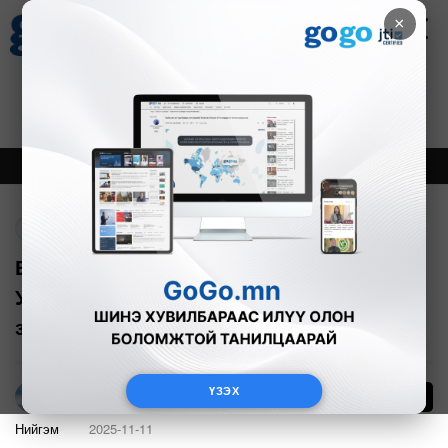
×
Цаг агаар
Зурхай
Валютын ханш
30
8.08
$
3594₮
Онцлох
Шинэ
Тренд
Буцах
Ерөнхий сайдыг огцруулах саналыг
УИХ 7 хоногийн дараа хэлэлцэж эхлэх
заалтаар маргаан үүсгэв
ҮЗЭХ
22
Г.Тэгшсүрэн
Нийгэм
2025-11-11