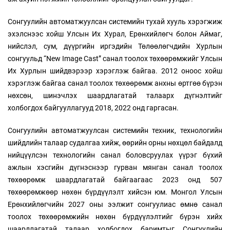
Сонгуулийн автоматжуулсан системийн тухай хууль хэрэгжиж
эхэлснээс хойш Улсын Их Хурал, Ерөнхийлөгч болон Аймаг,
нийслэл, сум, дүүргийн иргэдийн Төлөөлөгчдийн Хурлын
сонгуульд “New Image Cast” санал тоолох төхөөрөмжийг Улсын
Их Хурлын шийдвэрээр хэрэглэж байгаа. 2012 оноос хойш
хэрэглэж байгаа санал тоолох төхөөрөмж анхны өртгөө бүрэн
нөхсөн, шинэчлэх шаардлагатай талаарх дүгнэлтийг
холбогдох байгууллагууд 2018, 2022 онд гаргасан.
Сонгуулийн автоматжуулсан системийн техник, технологийн
шийдлийн талаар судалгаа хийж, өөрийн орны нөхцөл байдалд
нийцүүлсэн технологийн санал боловсруулах үүрэг бүхий
ажлын хэсгийн дүгнэснээр гурван мянган санал тоолох
төхөөрөмж шаардлагатай байгаагаас 2023 онд 507
төхөөрөмжөөр нөхөн бүрдүүлэлт хийсэн юм. Монгол Улсын
Ерөнхийлөгчийн 2027 оны ээлжит сонгуулиас өмнө санал
тоолох төхөөрөмжийн нөхөн бүрдүүлэлтийг бүрэн хийх
шаардлагатай талаар холбогдох баримтыг Сонгуулийн