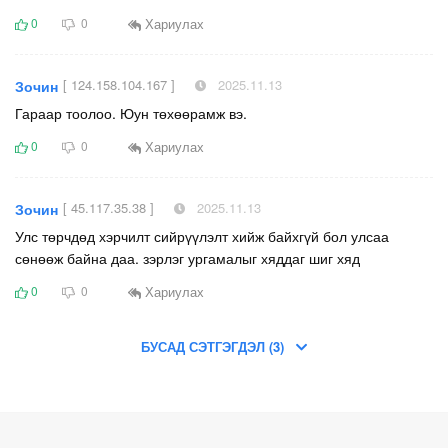
Хариулах
0
0
[ 124.158.104.167 ]
2025.11.13
Зочин
Гараар тоолоо. Юун төхөөрамж вэ.
Хариулах
0
0
[ 45.117.35.38 ]
2025.11.13
Зочин
Улс төрчдөд хэрчилт сийрүүлэлт хийж байхгүй бол улсаа
сөнөөж байна даа. зэрлэг ургамалыг хяддаг шиг хяд
Хариулах
0
0
БУСАД СЭТГЭГДЭЛ (3)