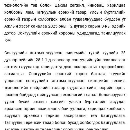
технологийн төв болон Цахим хөгжил, инновац, харилцаа
холбооны яам, Тагнуулын ерөнхий газар, Улсын бүртгэлийн
ерөнхий газрын холбогдох албан тушаалнуудаас бүрдсэн уг
Ажлын хэсэг саналаа 2025 оны 12 дугаар сарын 3-ны өдрийн
дотор Сонгуулийн ерөнхий хорооны удирдлагад танилцуулах
юм.
Сонгуулийн автоматжуулсан системийн тухай хуулийн 28
дугаар зүйлийн 28.1.1-д зааснаар сонгуулийн үйл ажиллагааг
автоматжуулахад тавигдах үндсэн шаардлагыг тодорхойлсон
захиалгыг Сонгуулийн ерөнхий хороо баталж, түүнийг
үндэслэн сонгуулийн автоматжуулсан системийн техник,
технологийн шийдлийн талаар судалгаа хийж, өөрийн орны
нөхцөл байдалд нийцүүлсэн технологийн санал боловсруулах
үүрэг бүхий ажлын хэсгийг улсын бүртгэлийн асуудал
эрхэлсэн төрийн захиргааны байгууллага, харилцаа холбооны
асуудал эрхэлсэн төрийн захиргааны төв байгууллага,
Тагнуулын ерөнхий газар болон бусад холбогдох байгууллага,
аж ахуйн нэгжийн төлөөллийг оролцуулан байгуулдаг.