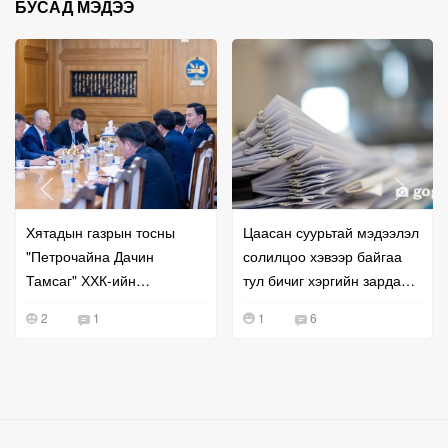
БУСАД МЭДЭЭ
Хятадын газрын тосны
Цаасан суурьтай мэдээлэл
"Петрочайна Дачин
солилцоо хэвээр байгаа
Тамсаг" ХХК-ийн
тул бичиг хэргийн зардал
удирдлагатай уулзжээ
буурахгүй байна гэв
2
1
1
6