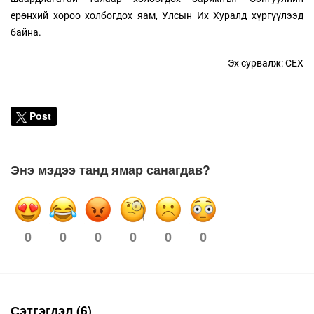
ерөнхий хороо холбогдох яам, Улсын Их Хуралд хүргүүлээд
байна.
Эх сурвалж: СЕХ
Post
Энэ мэдээ танд ямар санагдав?
0
0
0
0
0
0
Сэтгэгдэл (6)