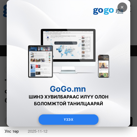
×
Цаг агаар
Зурхай
Валютын ханш
30
8.08
$
3594₮
Онцлох
Шинэ
Тренд
Буцах
"Ерөнхийлөгчийн сонгуулиас өмнө
санал тоолох төхөөрөмжийн нөхөн
бүрдүүлэлт хийх шаардлагатай"
ҮЗЭХ
4
Б.Азбаяр
Улс төр
2025-11-12