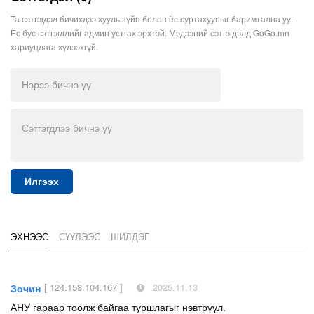
Та сэтгэгдэл бичихдээ хууль зүйн болон ёс суртахууныг баримтална уу.
Ёс бус сэтгэгдлийг админ устгах эрхтэй. Мэдээний сэтгэгдэлд GoGo.mn
хариуцлага хүлээхгүй.
Илгээх
ЭХНЭЭС
СҮҮЛЭЭС
ШИЛДЭГ
[ 124.158.104.167 ]
2025.11.13
Зочин
АНУ гараар тоолж байгаа туршлагыг нэвтрүүл.