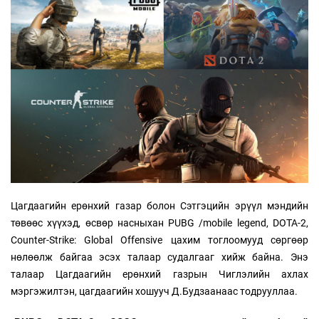
Цагдаагийн ерөнхий газар болон Сэтгэцийн эрүүл мэндийн
төвөөс хүүхэд, өсвөр насныхан PUBG /mobile legend, DOTA-2,
Counter-Strike: Global Offensive цахим тоглоомууд сөргөөр
нөлөөлж байгаа эсэх талаар судалгааг хийж байна. Энэ
талаар Цагдаагийн ерөнхий газрын Чиглэлийн ахлах
мэргэжилтэн, цагдаагийн хошууч Д.Будзаанаас тодрууллаа.