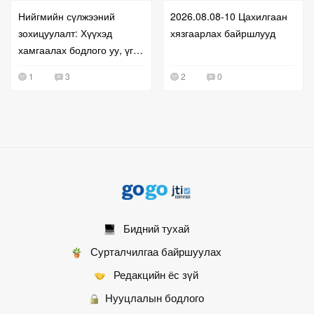
Нийгмийн сүлжээний
2026.08.08-10 Цахилгаан
зохицуулалт: Хүүхэд
хязгаарлах байршлууд
хамгаалах бодлого уу, үг
хэлэх эрхийг хязгаарлах
1
3
2
0
оролдлого уу?
Бидний тухай
Сурталчилгаа байршуулах
Редакцийн ёс зүй
Нууцлалын бодлого