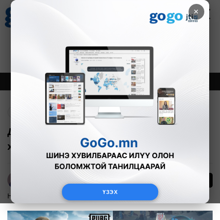
×
Цаг агаар
Зурхай
Валютын ханш
30
8.08
$
3594₮
Онцлох
Шинэ
Тренд
Буцах
Д.Будзаан: Цахим тоглоомтой
холбоотой судалгаа хийлээ
25079
А.Наранцацрал
ҮЗЭХ
Нийгэм
2021-06-03