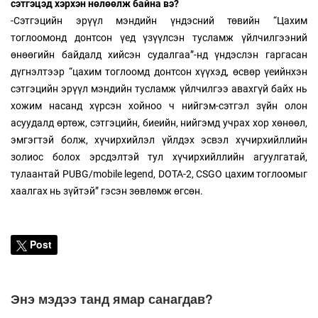
сэтгэцэд хэрхэн нөлөөлж байна вэ?
-Сэтгэцийн эрүүл мэндийн үндэсний төвийн “Цахим
тоглоомонд донтсон үед үзүүлсэн тусламж үйлчилгээний
өнөөгийн байдалд хийсэн судалгаа”-нд үндэслэн гаргасан
дүгнэлтээр “цахим тоглоомд донтсон хүүхэд, өсвөр үеийнхэн
сэтгэцийн эрүүл мэндийн тусламж үйлчилгээ авахгүй байх нь
хожим насанд хүрсэн хойноо ч нийгэм-сэтгэл зүйн олон
асуудалд өртөж, сэтгэцийн, биеийн, нийгэмд учрах хор хөнөөл,
эмгэгтэй болж, хүчирхийлэл үйлдэх эсвэл хүчирхийллийн
золиос болох эрсдэлтэй тул хүчирхийллийн агуулгатай,
тулаантай PUBG/mobile legend, DOTA-2, CSGO цахим тоглоомыг
хаалгах нь зүйтэй” гэсэн зөвлөмж өгсөн.
Post
Энэ мэдээ танд ямар санагдав?