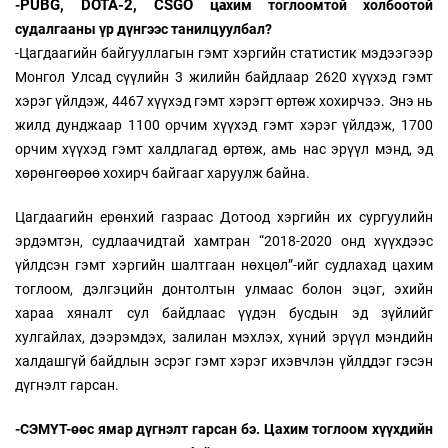
PUBG, DOTA-2, CSGO ц
-
а
хим тоглоомтой холбоотой
судалгааны үр дүнгээс танилцуулбал?
-Цагдаагийн байгууллагын гэмт хэргийн статистик мэдээгээр
Монгол Улсад сүүлийн 3 жилийн байдлаар 2620 хүүхэд гэмт
хэрэг үйлдэж, 4467 хүүхэд гэмт хэрэгт өртөж хохирчээ. Энэ нь
жилд дунджаар 1100 орчим хүүхэд гэмт хэрэг үйлдэж, 1700
орчим хүүхэд гэмт халдлагад өртөж, амь нас эрүүл мэнд, эд
хөрөнгөөрөө хохирч байгааг харуулж байна.
Цагдаагийн ерөнхий газраас Дотоод хэргийн их сургуулийн
эрдэмтэн, судлаачидтай хамтран “2018-2020 онд хүүхдээс
үйлдсэн гэмт хэргийн шалтгаан нөхцөл”-ийг судлахад цахим
тоглоом, дэлгэцийн донтолтын улмаас болон эцэг, эхийн
хараа хяналт сул байдлаас үүдэн бусдын эд зүйлийг
хулгайлах, дээрэмдэх, залилан мэхлэх, хүний эрүүл мэндийн
халдашгүй байдлын эсрэг гэмт хэрэг ихэвчлэн үйлддэг гэсэн
дүгнэлт гарсан.
-СЭМҮТ-өөс ямар дүгнэлт гарсан бэ. Цахим тоглоом хүүхдийн