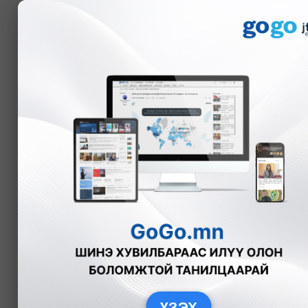
Мэдээ
А.Наранцацрал
facebook.com/Narantsatsral
Arvis
twitter.com/naraashka
narantsatsral@mongolcontent.mn
ҮЗЭХ