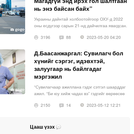
Магадгүй энд ирэх гол шалтгаан
нь энэ байсан байх”
Украины дайнтай холбоотойгоор ОХУ-д 2022
оны есдүгээр сарын 21-нд дайчилгаа явагдсан.
Дайчилгаанаас хойш тус улсаас Монголд
3196
88
2023-05-20 04:20
Оросын иргэд олноор ирсэн бөгөөд зарим нь
энд үлдэж, ажил хийн, амьдралаа за
Д.Баасанжаргал: Сувилагч бол
хүнийг сэргэг, идэвхтэй,
залуугаар нь байлгадаг
мэргэжил
“Сувилагчаар ажиллана гэдэг сэтгэл шаарддаг
ажил. “Би юу хийж чадах вэ” гэдгийг өөрөөсөө
асууж, тэрэндээ хүрэхийн төлөө ажиллаад, үр
2150
14
2023-05-12 12:21
дүн нь гарсны дараа ингээд бахархалтай яриад
суух цаг ирнэ шүү” гэж
Цааш үзэх