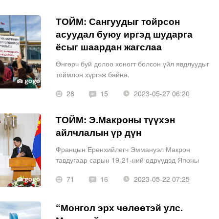
залуутай бид ярилцсанаа өмнө
ТОЙМ: Сангуудыг тойрсон
асуудал буюу иргэд шударга
ёсыг шаардан жагслаа
Өнгөрч буй долоо хоногт болсон үйл явдлуудыг
тоймлон хүргэж байна.
28
15
2023-05-27 06:20
ТОЙМ: Э.Макроны түүхэн
айлчлалын үр дүн
Францын Ерөнхийлөгч Эммануэл Макрон
тавдугаар сарын 19-21-ний өдрүүдэд Японы
Хирошима хотноо болсон “Их 7”-гийн уулзалтад
71
16
2023-05-22 07:25
оролцсоныхоо дараа Монгол Улсад айлчиллаа.
“Монгол эрх чөлөөтэй улс.