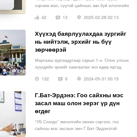
хэрчим мах, сүүтэй цайнаас авч буй илчлэгийн
хэмжээг тооцож үзсэн үү? Битүүн болоод Цагаан
42
13
2025-02-28 02:13
сараар бид ходоод гэдсэндээ хэт их ачаалал өгч
хэрээс хэтэртэл ид
Хүүхэд баярлуулахдаа зургийг
нь нийтэлж, эрхийг нь бүү
зөрчөөрэй
Маргааш зургаадугаар сарын 1-н. Олон улсын
хүүхдийн эрхийг хамгаалах энэ өдөр иргэд,
байгууллагууд сайн дурын үндсэн дээр хүүхэд
132
6
2024-05-31 00:15
багачуудыг баярлуулж, бэлэг бэлдэж өгөх,
хандив тусламжийн үйл ажиллаг
Г.Бат-Эрдэнэ: Гоо сайхны мэс
засал маш олон эерэг үр дүн
өгдөг
“УБ Сонгдо” эмнэлгийн нөхөн сэргээх, гоо
сайхны мэс заслын эмч Г.Бат-Эрдэнэтэй
хүмүүсийн хамгийн их сонирхдог сэдвүүдийн нэг