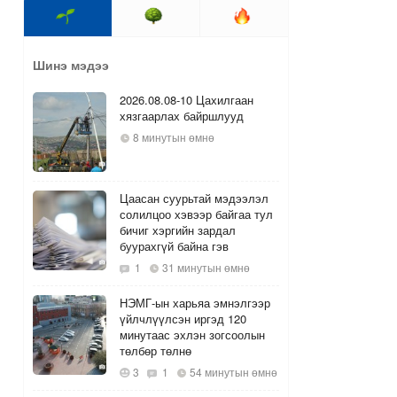
Шинэ мэдээ
2026.08.08-10 Цахилгаан
хязгаарлах байршлууд
8 минутын өмнө
Цаасан суурьтай мэдээлэл
солилцоо хэвээр байгаа тул
бичиг хэргийн зардал
буурахгүй байна гэв
1
31 минутын өмнө
НЭМГ-ын харьяа эмнэлгээр
үйлчлүүлсэн иргэд 120
минутаас эхлэн зогсоолын
төлбөр төлнө
3
1
54 минутын өмнө