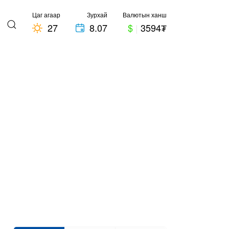
Цаг агаар
Зурхай
Валютын ханш
27
8.07
$
|
3594₮