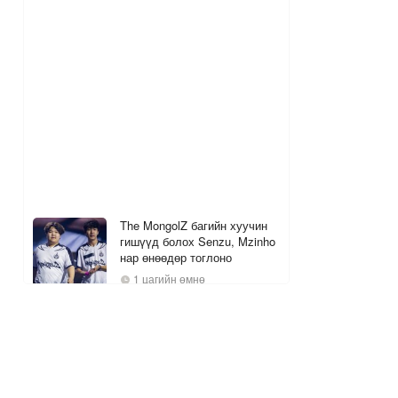
The MongolZ багийн хуучин
гишүүд болох Senzu, Mzinho
нар өнөөдөр тоглоно
1 цагийн өмнө
Амралтын өдрүүдийн цаг
агаарын ТӨЛӨВ
1
1 цагийн өмнө