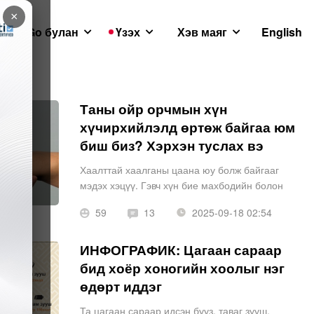
×
GoGo булан
Үзэх
Хэв маяг
English
Таны ойр орчмын хүн
хүчирхийлэлд өртөж байгаа юм
биш биз? Хэрхэн туслах вэ
Хаалттай хаалганы цаана юу болж байгааг
мэдэх хэцүү. Гэвч хүн бие махбодийн болон
сэтгэл санааны хүчирхийлэлд өртөж буйг зарим
59
13
2025-09-18 02:54
шинж тэмдгээр мэдэх боломжтой ажээ. Найз
нөхөд, хамаатан садан, хамтран а
ИНФОГРАФИК: Цагаан сараар
бид хоёр хоногийн хоолыг нэг
өдөрт иддэг
Та цагаан сараар идсэн бууз, таваг зууш,