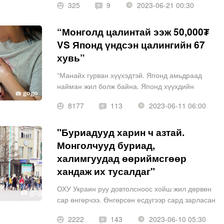
325
9
2023-06-21 00:30
нөхөн сэргээх, гоо сайхны мэс заслын талаар
ярилцлаа. Тэрбээр Бүгд найра
“Монголд цалинтай ээж 50,000₮
VS Японд үндсэн цалингийн 67
хувь”
“Манайх гурван хүүхэдтэй. Японд амьдраад
найман жил болж байна. Японд хүүхдийн
мөнгийг гадаад дотоодын иргэд гэлтгүй, баян
8177
113
2023-06-11 06:00
ядуугаар нь ялгалгүй бүгдэд нь олгодог. Мөн
төрсөн ээжүүд, хүүхдүүдэд чиглэсэ
"Буриадууд харин ч азтай.
Монголчууд буриад,
халимгуудад өөриймсгөөр
хандаж их тусалдаг"
ОХУ Украин руу довтолсноос хойш жил дөрвөн
сар өнгөрчээ. Өнгөрсөн есдүгээр сард зарласан
дайчилгаанаас хойш Оросоос Монголд ирсэн
2222
143
2023-06-10 05:30
ОХУ-ын иргэдийн төлөөлөн болгон халимаг