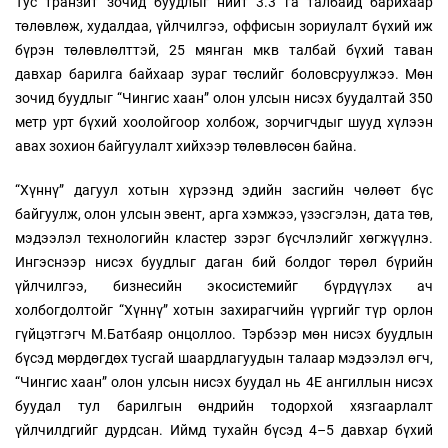
Тус транзит зочид буудлыг нийт 3.3 га талбайд барихаар
төлөвлөж, худалдаа, үйлчилгээ, оффисын зориулалт бүхий иж
бүрэн төлөвлөлттэй, 25 мянган мкв талбай бүхий таван
давхар барилга байхаар зураг төслийг боловсруулжээ. Мөн
зочид буудлыг “Чингис хаан” олон улсын нисэх буудалтай 350
метр урт бүхий хоолойгоор холбож, зорчигчдыг шууд хүлээн
авах зохион байгуулалт хийхээр төлөвлөсөн байна.
“Хүннү” дагуул хотын хүрээнд эдийн засгийн чөлөөт бүс
байгуулж, олон улсын эвент, арга хэмжээ, үзэсгэлэн, дата төв,
мэдээлэл технологийн кластер зэрэг бүсчлэлийг хөгжүүлнэ.
Ингэснээр нисэх буудлыг даган бий болдог төрөл бүрийн
үйлчилгээ, бизнесийн экосистемийг бүрдүүлэх ач
холбогдолтойг “Хүннү” хотын захирагчийн үүргийг түр орлон
гүйцэтгэгч М.Батбаяр онцоллоо. Тэрбээр мөн нисэх буудлын
бүсэд мөрдөгдөх тусгай шаардлагуудын талаар мэдээлэл өгч,
“Чингис хаан” олон улсын нисэх буудал нь 4Е ангиллын нисэх
буудал тул барилгын өндрийн тодорхой хязгаарлалт
үйлчилдгийг дурдсан. Иймд тухайн бүсэд 4–5 давхар бүхий