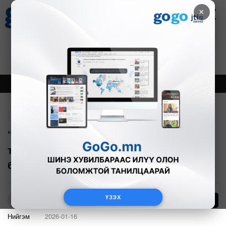
×
Цаг агаар
Зурхай
Валютын ханш
18
8.09
$
3594₮
Онцлох
Шинэ
Тренд
Буцах
“Чингис хаан” нисэх буудлыг
түшиглэсэн олон улсын транзит зочид
буудал байгуулна
ҮЗЭХ
14
Б.Азбаяр
Нийгэм
2026-01-16