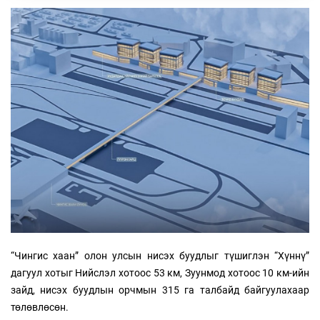
“Чингис хаан” олон улсын нисэх буудлыг түшиглэн “Хүннү”
дагуул хотыг Нийслэл хотоос 53 км, Зуунмод хотоос 10 км-ийн
зайд, нисэх буудлын орчмын 315 га талбайд байгуулахаар
төлөвлөсөн.