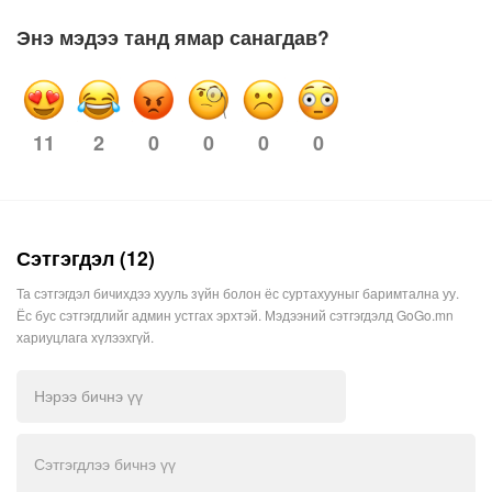
Энэ мэдээ танд ямар санагдав?
2
0
0
0
0
11
Сэтгэгдэл (12)
Та сэтгэгдэл бичихдээ хууль зүйн болон ёс суртахууныг баримтална уу.
Ёс бус сэтгэгдлийг админ устгах эрхтэй. Мэдээний сэтгэгдэлд GoGo.mn
хариуцлага хүлээхгүй.