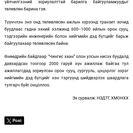
үйлчилгээний зориулалттай барилга байгууламжуудыг
төлөвлөн барина гэв.
Түүнчлэн энэ онд төлөвлөсөн ажлын хүрээнд транзит зочид
буудлаас гадна эхний ээлжинд 600–1000 айлын орон сууц,
тэдгээрийн инженерийн болон нийгмийн дэд бүтцийг барьж
байгуулахаар төлөвлөсөн байна.
Өнөөдрийн байдлаар “Чингис хаан” олон улсын нисэх буудалд
давхардсан тоогоор 2000 гаруй хүн ажиллаж байгаа тул
ажиллагсдад зориулсан орон сууц, сургууль, цэцэрлэг зэрэг
нийгмийн дэд бүтцийг нэн тэргүүнд шийдвэрлэх шаардлага
тулгарч буйг онцоллоо.
Эх сурвалж: НЗДТГ, ХМОНХХ
Post