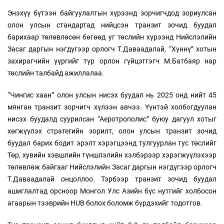
Энэхүү бүтээн байгуулалтын хүрээнд зорчигчдод зориулсан
олон улсын стандартад нийцсэн транзит зочид буудал
барихаар төлөвлөсөн бөгөөд уг төслийн хүрээнд Нийслэлийн
Засаг даргын нэгдүгээр орлогч Т.Даваадалай, “Хүннү” хотын
захирагчийн үүргийг түр орлон гүйцэтгэгч М.Батбаяр нар
төслийн талбайд ажиллалаа.
“Чингис хаан” олон улсын нисэх буудал нь 2025 онд нийт 45
мянган транзит зорчигч хүлээн авчээ. Үүнтэй холбогдуулан
нисэх буудалд суурилсан “Аеротрополис” буюу дагуул хотыг
хөгжүүлэх стратегийн зорилт, олон улсын транзит зочид
буудал барих бодит эрэлт хэрэгцээнд тулгуурлан тус төслийг
Төр, хувийн хэвшлийн түншлэлийн хэлбэрээр хэрэгжүүлэхээр
төлөвлөж байгааг Нийслэлийн Засаг даргын нэгдүгээр орлогч
Т.Даваадалай онцоллоо. Тэрбээр транзит зочид буудал
ашиглалтад орсноор Монгол Улс Азийн бүс нутгийг холбосон
агаарын тээврийн HUB болох боломж бүрдэхийг тодотгов.