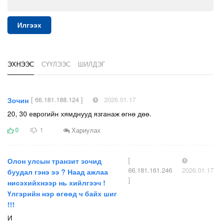
Илгээх
ЭХНЭЭС
СҮҮЛЭЭС
ШИЛДЭГ
[ 66.181.188.124 ]
2026.01.17
Зочин
20, 30 еврогийн хямднууд язганаж өгнө дөө.
Хариулах
0
1
[
Олон улсын транзит зочид
66.181.161.246
2026.01.17
буудал гэнэ ээ ? Наад ажлаа
]
нисэхийхнээр нь хийлгээч !
Үлгэрийн нэр өгөөд ч байх шиг
!!!
И