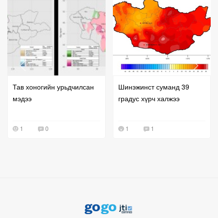
Тав хоногийн урьдчилсан
Шинэжинст суманд 39
мэдээ
градус хүрч халжээ
1
0
1
1