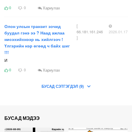
Хариулах
0
0
[
Олон улсын транзит зочид
66.181.161.246
2026.01.17
буудал гэнэ ээ ? Наад ажлаа
]
нисэхийхнээр нь хийлгээч !
Үлгэрийн нэр өгөөд ч байх шиг
!!!
И
Хариулах
0
0
БУСАД СЭТГЭГДЭЛ (9)
БУСАД МЭДЭЭ