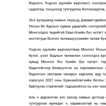
бодлого, Үндсэн хуулийн өөрчлөлт, сонгуу
судалгаа, тооцоонд тулгуурлан боловсруулж,
Энэ хугацаанд намын гишүүд, дэмжигчдийнх
Улсын Их Хурлын гурван удаагийн сонгуули
Монголдоо төдийгүй Евро-Азийн бүс нутагт х
институци болгон төлөвшүүлэхийн төлөө бүх
Үндсэн хуулийн өөрчлөлтөөр Монгол Улсын
бүлэг, үзэл бодлын төлөөлөл сонгогдох ө
хувьд Монгол Улс Азийн бүс нутагт тэр
бодитойгоор бэхжүүлсэн нь парламентын 
бодлогын залгамж чанарыг хадгалж, ард т
зэрэгцээ 2027 оны Ерөнхийлөгчийн болон 
байгуулах стратегийг тодорхойлох нь нэн чу
Аль ч ардчилсан улс оронд намын дотоод с
тулгуурлан өрнөдөг ч, харамсалтай нь н