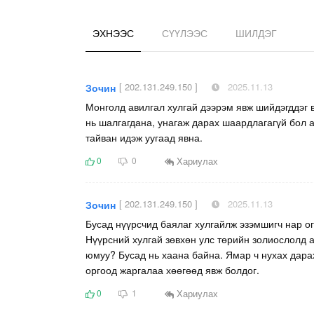
ЭХНЭЭС
СҮҮЛЭЭС
ШИЛДЭГ
[ 202.131.249.150 ]
2025.11.13
Зочин
Монголд авилгал хулгай дээрэм явж шийдэгддэг 
нь шалгагдана, унагаж дарах шаардлагагүй бол 
тайван идэж уугаад явна.
Хариулах
0
0
[ 202.131.249.150 ]
2025.11.13
Зочин
Бусад нүүрсчид баялаг хулгайлж эзэмшигч нар огт
Нүүрсний хулгай зөвхөн улс төрийн золиослолд а
юмуу? Бусад нь хаана байна. Ямар ч нухах дара
оргоод жаргалаа хөөгөөд явж болдог.
Хариулах
0
1