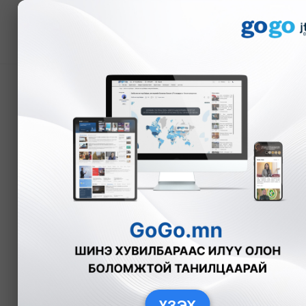
Мэдээ
Д.Амарбаясгалан: МАН
албан тушаалд нэр дэ
Б.Азбаяр
Улс төр
2025-11-12
ҮЗЭХ