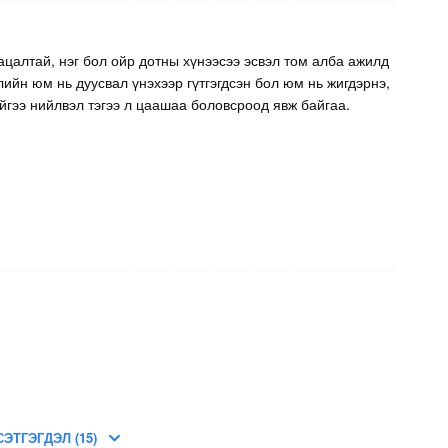
ацалтай, нэг бол ойр дотны хүнээсээ эсвэл том алба ажилд
лийн юм нь дуусвал үнэхээр гүтгэгдсэн бол юм нь жигдэрнэ,
йгээ нийлвэл тэгээ л цаашаа боловсроод явж байгаа.
СЭТГЭГДЭЛ (15)