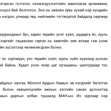
хэтэрсэн гүтгэлэг, хэлмэгдүүлэлтийн ажиллагаа эрчимжиж,
олцол бий болголоо. Энэ нь зөвхөн хувь хүний нэр хүндийн
нэгдэл, улмаар төр, нийгмийн тогтвортой байдалд сөргөөр
уралдахыг бус, харин төрийн үнэт зүйл, шударга ёс, хууль
хэргийг гацаанаас гаргах нь хамгийн зөв алхам гэж үзэж
йн хүсэлтээр чөлөөлөгдсөн болно.
 ёс суртахуун, улс төрийн соёл, хууль зүйн хүрээнд хүлээн
эй байна. Худал үнэн хоёр цаг хугацааны шалгуураар тос
айдлыг хангах, Монгол Ардын Намын эв нэгдлийг бататгах
 болон зөвшилцлийн ажлын хэсгийн санал дүгнэлтэд
амын даргын албан тушаалд МАН-ын Их хурлаар нэр