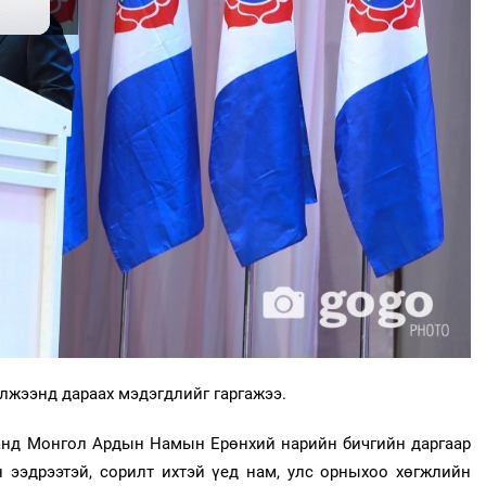
лжээнд дараах мэдэгдлийг гаргажээ.
аанд Монгол Ардын Намын Ерөнхий нарийн бичгийн даргаар
н ээдрээтэй, сорилт ихтэй үед нам, улс орныхоо хөгжлийн