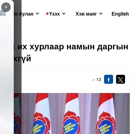
×
GoGo булан
Үзэх
Хэв маяг
English
-ын их хурлаар намын даргын
вшихгүй
13