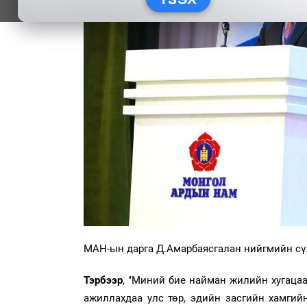
МАН-ын дарга Д.Амарбаясгалан нийгмийн сү
Тэрбээр
, "Миний бие найман жилийн хугац
ажиллахдаа улс төр, эдийн засгийн хамгий