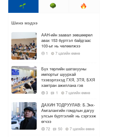
Шинэ мэдээ
ААН-ийн заавал зөвшөөрөл
авах 153 бүртгэл байдгаас
103-ыг нь чөлөөлжээ
1
7 цагийн өмнө
Бүх төрлийн шатахууны
импортыг шуурхай
тээвэрлэхэд ГХЯ, ЗТЯ, БХЯ
хамтран ажиллана гэв
3
1
7 цагийн өмнө
ДАХИН ТОДРУУЛАВ: Б.Энх-
Амгалангийн гомдлын дагуу
улсын бүртгэлийг нь сэргээж
өгчээ
72
50
7 цагийн өмнө