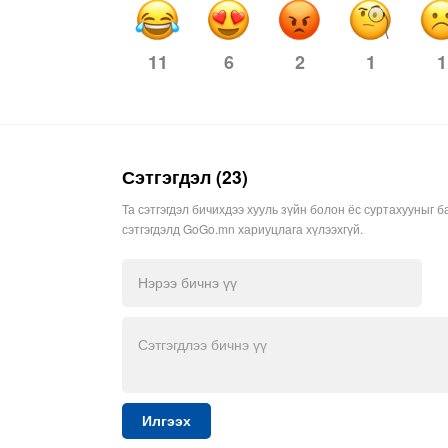
11
2
1
1
6
Сэтгэгдэл (23)
Та сэтгэгдэл бичихдээ хууль зүйн болон ёс суртахууныг б
сэтгэгдэлд GoGo.mn хариуцлага хүлээхгүй.
Илгээх