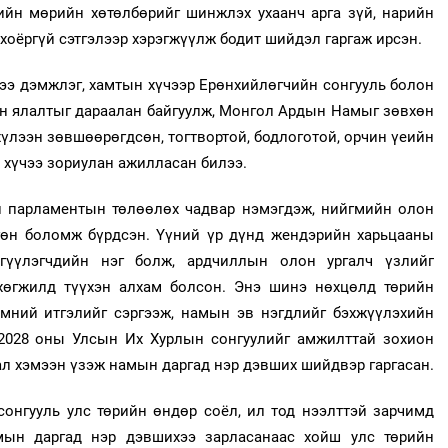
лийн мөрийн хөтөлбөрийг шинжлэх ухаанч арга зүй, нарийн
 хоёргүй сэтгэлээр хэрэгжүүлж бодит шийдэл гаргаж ирсэн.
ээ дэмжлэг, хамтын хүчээр Ерөнхийлөгчийн сонгууль болон
йн ялалтыг дараалан байгуулж, Монгол Ардын Намыг зөвхөн
үлээн зөвшөөрөгдсөн, тогтвортой, бодлоготой, орчин үеийн
 хүчээ зориулан ажилласан билээ.
 парламентын төлөөлөх чадвар нэмэгдэж, нийгмийн олон
ргөн боломж бүрдсэн. Үүний үр дүнд жендэрийн харьцааны
гүүлэгчдийн нэг болж, ардчиллын олон ургалч үзлийг
хөгжилд түүхэн алхам болсон. Энэ шинэ нөхцөлд төрийн
үмний итгэлийг сэргээж, намын эв нэгдлийг бэхжүүлэхийн
2028 оны Улсын Их Хурлын сонгуулийг амжилттай зохион
хал хэмээн үзэж намын даргад нэр дэвших шийдвэр гаргасан.
онгууль улс төрийн өндөр соёл, ил тод нээлттэй зарчимд
амын даргад нэр дэвшихээ зарласанаас хойш улс төрийн