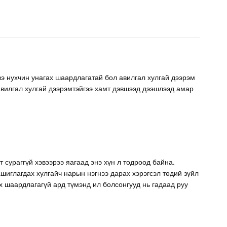
вэ нухчин унагах шаардлагатай бол авилгал хулгай дээрэм
авилгал хулгай дээрэмтэйгээ хамт дэвшээд дээшлээд амар
 сураггүй хэвээрээ яагаад энэ хүн л тодроод байна.
шиглагдах хулгайч нарын нэгнээ дарах хэрэгсэл төдий зүйл
х шаардлагагүй ард түмэнд ил болсонгууд нь гадаад руу