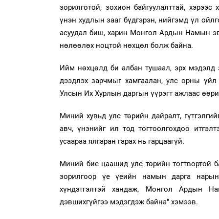
зорилготой, зохион байгуулалттай, хэрээс 
үнэн худлын зааг бүдгэрэн, нийгэмд үл ойлг
асуудал биш, харин Монгол Ардын Намын эв 
нөлөөлөх ноцтой нөхцөл болж байна.
Ийм нөхцөлд би албан тушаал, эрх мэдэлд зу
дээдлэх зарчмыг хамгаалан, улс орны үйл 
Улсын Их Хурлын даргын үүрэгт ажлаас өөри
Миний хувьд улс төрийн дайралт, гүтгэлгийг
авч, үнэнийг ил тод тогтоолгохдоо итгэлт
усаараа ялгаран гарах нь гарцаагүй.
Миний бие цаашид улс төрийн тогтвортой б
зорилгоор үе үеийн намын дарга нарын
хүндэтгэлтэй хандаж, Монгол Ардын Н
дэвшихгүйгээ мэдэгдэж байна" хэмээв.