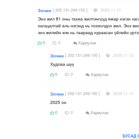
[ 202.131.249.150 ]
2025.11.13
Зочин
Энэ жил 81 оны тахиа жилтэнгүүд ямар нэгэн хаг
хагацалтай аль нэгэнд нь тохиолдох жил. Энэ жи
энэ жилийн юм нь таараад хураасан үйлийн үртэ
Хариулах
0
0
[ 202.131.249.150 ]
2025.11.13
Зочин
Худлаа шүү
Хариулах
0
0
[ 202.131.249.150 ]
2025.11.13
Зочин
2025 он
Хариулах
0
0
БУСАД 