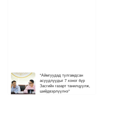
"Аймгуудад тулгамдсан
асуудлуудыг 7 хоног бүр
Засгийн газарт танилцуулж,
шийдвэрлүүлнэ"
8 цагийн өмнө
Дуучин Ариана Гранде шинэ
цомгоо танилцууллаа
1
2
8 цагийн өмнө