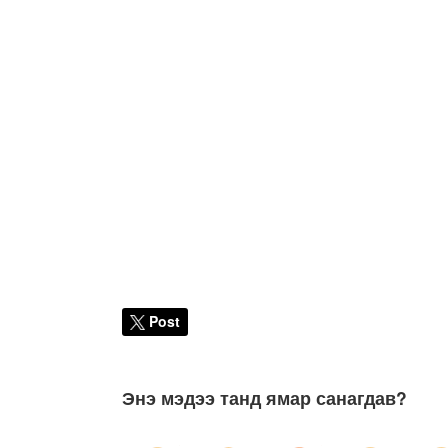
Post
Энэ мэдээ танд ямар санагдав?