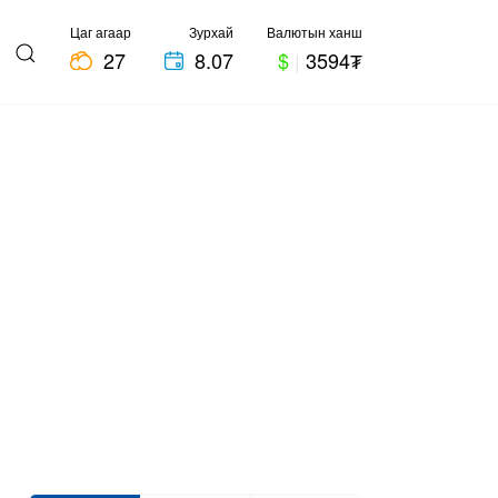
Цаг агаар
Зурхай
Валютын ханш
27
8.07
$
|
3594₮