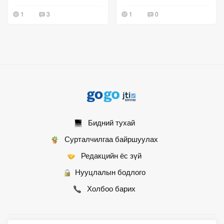
хэлэх эрхийг хязгаарлах
1
3
1
0
оролдлого уу?
Бидний тухай
Сурталчилгаа байршуулах
Редакцийн ёс зүй
Нууцлалын бодлого
Холбоо барих