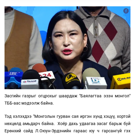
Засгийн газрыг огцрохыг шаардаж "Баялагтаа эзэн монгол"
ТББ-аас мэдээлж байна.
Тэд хэлэхдээ "Монголын гурван сая иргэн хүнд хэцүү, хортой
нөхцөлд амьдарч байна. Хоёр дахь удаагаа засаг барьж буй
Ерөнхий сайд Л.Оюун-Эрдэнийн гараас юу ч гарсангүй гэх