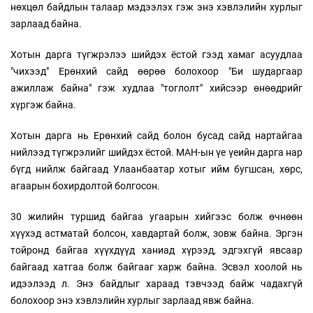
нөхцөл байдлын талаар мэдээлэх гэж энэ хэвлэлийн хурлыг
зарлаад байна.
Хотын дарга түгжрэлээ шийдэх ёстой гээд хамаг асуудлаа
"чихээд" Ерөнхий сайд өөрөө болохоор "Би шударгаар
ажиллаж байна" гэж худлаа "тоглолт" хийсээр өнөөдрийг
хүргэж байна.
Хотын дарга нь Ерөнхий сайд болон бусад сайд нартайгаа
нийлээд түгжрэлийг шийдэх ёстой. МАН-ын үе үеийн дарга нар
бүгд нийлж байгаад Улаанбаатар хотыг ийм бугшсан, хөрс,
агаарын бохирдолтой болгосон.
30 жилийн туршид байгаа угаарын хийгээс болж өчнөөн
хүүхэд астматай болсон, хавдартай болж, зовж байна. Эргэн
тойронд байгаа хүүхдүүд ханиад хүрээд, эдгэхгүй явсаар
байгаад хатгаа болж байгааг харж байна. Эсвэл хоолой нь
идээлээд л. Энэ байдлыг хараад тэвчээд байж чадахгүй
болохоор энэ хэвлэлийн хурлыг зарлаад явж байна.