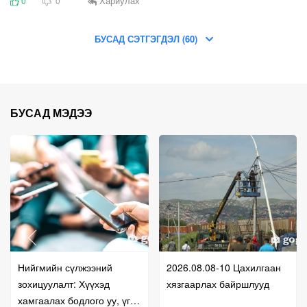
Хариулах
0
0
БУСАД СЭТГЭГДЭЛ (60)
БУСАД МЭДЭЭ
Нийгмийн сүлжээний
2026.08.08-10 Цахилгаан
зохицуулалт: Хүүхэд
хязгаарлах байршлууд
хамгаалах бодлого уу, үг