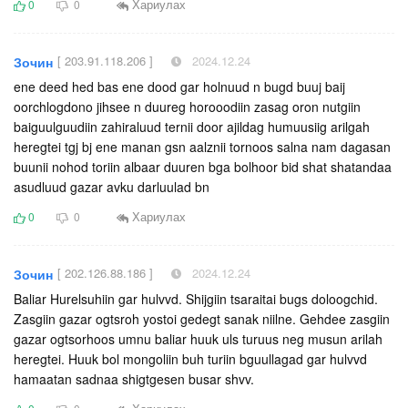
Хариулах
0
0
[ 203.91.118.206 ]
2024.12.24
Зочин
ene deed hed bas ene dood gar holnuud n bugd buuj baij
oorchlogdono jihsee n duureg horooodiin zasag oron nutgiin
baiguulguudiin zahiraluud ternii door ajildag humuusiig arilgah
heregtei tgj bj ene manan gsn aalznii tornoos salna nam dagasan
buunii nohod toriin albaar duuren bga bolhoor bid shat shatandaa
asudluud gazar avku darluulad bn
Хариулах
0
0
[ 202.126.88.186 ]
2024.12.24
Зочин
Baliar Hurelsuhiin gar hulvvd. Shijgiin tsaraitai bugs doloogchid.
Zasgiin gazar ogtsroh yostoi gedegt sanak niilne. Gehdee zasgiin
gazar ogtsorhoos umnu baliar huuk uls turuus neg musun arilah
heregtei. Huuk bol mongoliin buh turiin bguullagad gar hulvvd
hamaatan sadnaa shigtgesen busar shvv.