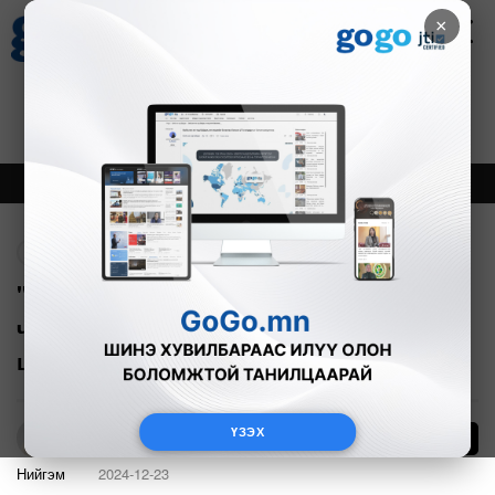
×
Цаг агаар
Зурхай
Валютын ханш
27
8.07
$
3594₮
Онцлох
Шинэ
Тренд
Буцах
"Иргэдийнхээ төлөө юу ч хийж
чаддаггүй Засгийн газрыг огцор гэж
шаардаж байна"
ҮЗЭХ
379
Б.Азбаяр
Нийгэм
2024-12-23