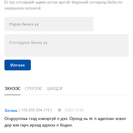
Ёс бус сэтгэгдлийг админ устгах эрхтэй. Мэдээний сэтгэгдэлд GoGo.mn
хариуцлага хүлээхгүй.
Илгээх
ЭХНЭЭС
СҮҮЛЭЭС
ШИЛДЭГ
[ 103.233.204.115 ]
2024.12.25
Зочин
Огцрууллаа гээд нэмэргүй л дээ. Оронд нь яг л адилхан эсвэл
дор юм гарч ирээд идэхээ л бодно.