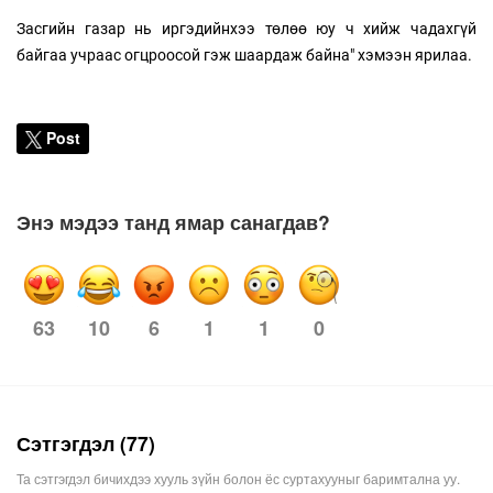
Засгийн газар нь иргэдийнхээ төлөө юу ч хийж чадахгүй
байгаа учраас огцроосой гэж шаардаж байна" хэмээн ярилаа.
Post
Энэ мэдээ танд ямар санагдав?
10
6
1
1
0
63
Сэтгэгдэл (77)
Та сэтгэгдэл бичихдээ хууль зүйн болон ёс суртахууныг баримтална уу.