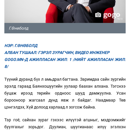
Г.Өнөболд
НЭР: Г.ӨНӨБОЛД
АЛБАН ТУШААЛ: ГЭРЭЛ ЗУРАГЧИН, ВИДЕО ИНЖЕНЕР
GOGO.MN-Д АЖИЛЛАСАН ЖИЛ: 1 /НИЙТ АЖИЛЛАСАН ЖИЛ:
8/
Түүний дуранд бүх л амьдрал багтана. Заримдаа сайн зургийн
эрэлд гараад Баянхошуугийн уулаар баахан алхана. Тэгснээ
буцаж ирээд төрийн ордноос шууд дамжуулна. Усан
борооноор жагсаал дунд явж л байдаг. Наадмаар Төв
цэнгэлдэх, Хүй долоод харлаад л зогсож байна.
Тэр гоё, сайхан зураг гэхээс илүүтэй агшныг, мэдрэмжийг
буулгахыг зорьдог. Дуулиан, шуугианаас илүү эгэлхэн