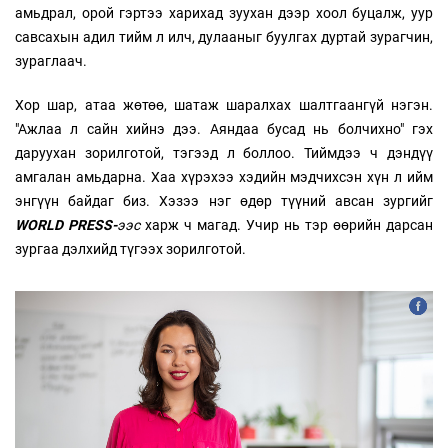
амьдрал, орой гэртээ харихад зуухан дээр хоол буцалж, уур
савсахын адил тийм л илч, дулааныг буулгах дуртай зурагчин,
зураглаач.
Хор шар, атаа жөтөө, шатаж шаралхах шалтгаангүй нэгэн.
"Ажлаа л сайн хийнэ дээ. Аяндаа бусад нь болчихно" гэх
даруухан зорилготой, тэгээд л боллоо. Тиймдээ ч дэндүү
амгалан амьдарна. Хаа хүрэхээ хэдийн мэдчихсэн хүн л ийм
энгүүн байдаг биз. Хэзээ нэг өдөр түүний авсан зургийг
WORLD PRESS-
ээс
харж ч магад. Учир нь тэр өөрийн дарсан
зургаа дэлхийд түгээх зорилготой.