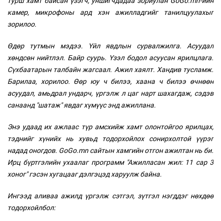
турш хамт байсан үзэгч, уншигчдадаа зориулан GoGo.mn-ийн
камер, микрофоны ард хэн ажилладгийг танилцуулахыг
зорилоо.
Өдөр тутмын мэдээ. Үйл явдлын сурвалжилга. Асуудал
хөндсөн нийтлэл. Байр суурь. Үзэл бодол асуусан ярилцлага.
Сүхбаатарын талбайн жагсаал. Ажил хаялт. Хандив тусламж.
Барилаа, хорилоо. Өөр юу ч билээ, хаана ч билээ өчнөөн
асуудал, амьдрал ундарч, үргэлж л цаг нарт шахагдаж, сэдэв
санаанд "шатаж" явдаг хүмүүс энд ажиллана.
Энэ удаад их ажлаас түр амсхийж хамт олонтойгоо ярилцах,
тэднийг хүнийх нь хувьд тодорхойлох сонирхолтой үүрэг
надад оногдов. GoGo.mn сайтын хамгийн отгон ажилтан нь би.
Ирц бүртгэлийн ухаалаг программ "Ажилласан жил: 11 сар 3
хоног" гэсэн хугацааг дэлгэцэд харуулж байна.
Ингээд аливаа ажилд үргэлж сэтгэл, зүтгэл нэгддэг нөхдөө
тодорхойлбол: