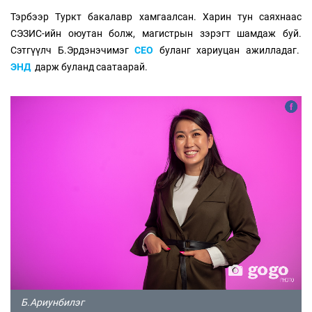
Тэрбээр Туркт бакалавр хамгаалсан. Харин тун саяхнаас
СЭЗИС-ийн оюутан болж, магистрын зэрэгт шамдаж буй.
Сэтгүүлч Б.Эрдэнэчимэг
СЕО
буланг хариуцан ажилладаг.
ЭНД
дарж буланд саатаарай.
Б.Ариунбилэг