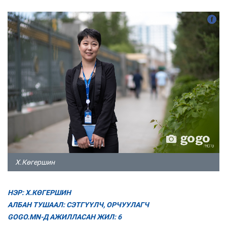
Х.Көгершин
НЭР: Х.КӨГЕРШИН
АЛБАН ТУШААЛ: СЭТГҮҮЛЧ, ОРЧУУЛАГЧ
GOGO.MN-Д АЖИЛЛАСАН ЖИЛ: 6