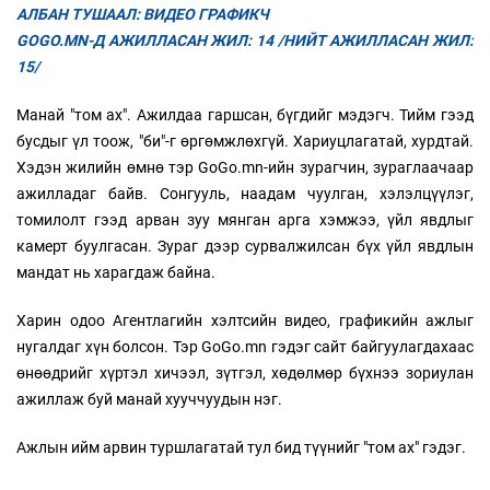
АЛБАН ТУШААЛ: ВИДЕО ГРАФИКЧ
GOGO.MN-Д АЖИЛЛАСАН ЖИЛ: 14 /НИЙТ АЖИЛЛАСАН ЖИЛ:
15/
Манай "том ах". Ажилдаа гаршсан, бүгдийг мэдэгч. Тийм гээд
бусдыг үл тоож, "би"-г өргөмжлөхгүй. Хариуцлагатай, хурдтай.
Хэдэн жилийн өмнө тэр GoGo.mn-ийн зурагчин, зураглаачаар
ажилладаг байв. Сонгууль, наадам чуулган, хэлэлцүүлэг,
томилолт гээд арван зуу мянган арга хэмжээ, үйл явдлыг
камерт буулгасан. Зураг дээр сурвалжилсан бүх үйл явдлын
мандат нь харагдаж байна.
Харин одоо Агентлагийн хэлтсийн видео, графикийн ажлыг
нугалдаг хүн болсон. Тэр GoGo.mn гэдэг сайт байгуулагдахаас
өнөөдрийг хүртэл хичээл, зүтгэл, хөдөлмөр бүхнээ зориулан
ажиллаж буй манай хууччуудын нэг.
Ажлын ийм арвин туршлагатай тул бид түүнийг "том ах" гэдэг.