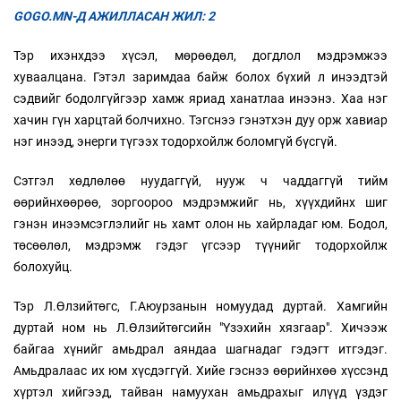
GOGO.MN-Д АЖИЛЛАСАН ЖИЛ: 2
Тэр ихэнхдээ хүсэл, мөрөөдөл, догдлол мэдрэмжээ
хуваалцана. Гэтэл заримдаа байж болох бүхий л инээдтэй
сэдвийг бодолгүйгээр хамж яриад ханатлаа инээнэ. Хаа нэг
хачин гүн харцтай болчихно. Тэгснээ гэнэтхэн дуу орж хавиар
нэг инээд, энерги түгээх тодорхойлж боломгүй бүсгүй.
Сэтгэл хөдлөлөө нуудаггүй, нууж ч чаддаггүй тийм
өөрийнхөөрөө, зоргоороо мэдрэмжийг нь, хүүхдийнх шиг
гэнэн инээмсэглэлийг нь хамт олон нь хайрладаг юм. Бодол,
төсөөлөл, мэдрэмж гэдэг үгсээр түүнийг тодорхойлж
болохуйц.
Тэр Л.Өлзийтөгс, Г.Аюурзанын номуудад дуртай. Хамгийн
дуртай ном нь Л.Өлзийтөгсийн "Үзэхийн хязгаар". Хичээж
байгаа хүнийг амьдрал аяндаа шагнадаг гэдэгт итгэдэг.
Амьдралаас их юм хүсдэггүй. Хийе гэснээ өөрийнхөө хүссэнд
хүртэл хийгээд, тайван намуухан амьдрахыг илүүд үздэг