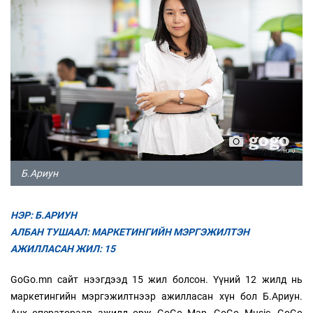
Б.Ариун
НЭР: Б.АРИУН
АЛБАН ТУШААЛ: МАРКЕТИНГИЙН МЭРГЭЖИЛТЭН
АЖИЛЛАСАН ЖИЛ: 15
GoGo.mn сайт нээгдээд 15 жил болсон. Үүний 12 жилд нь
маркетингийн мэргэжилтнээр ажилласан хүн бол Б.Ариун.
Анх оператораар ажилд орж GoGo Map, GoGo Music, GoGo