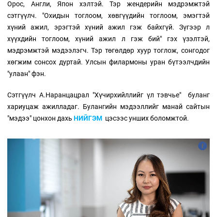
Орос, Англи, Япон хэлтэй. Тэр жендерийн мэдрэмжтэй
сэтгүүлч. "Охидын тоглоом, хөвгүүдийн тоглоом, эмэгтэй
хүний ажил, эрэгтэй хүний ажил гэж байхгүй. Зүгээр л
хүүхдийн тоглоом, хүний ажил л гэж бий" гэх үзэлтэй,
мэдрэмжтэй мэдээлэгч. Тэр төгөлдөр хуур тоглож, сонгодог
хөгжим сонсох дуртай. Улсын филармоны уран бүтээлчдийн
"улаан" фэн.
Сэтгүүлч А.Наранцацрал "Хүчирхийллийг үл тэвчье" буланг
хариуцаж ажилладаг. Булангийн мэдээллийг манай сайтын
"мэдээ" цонхон дахь
НИЙГЭМ
цэсээс унших боломжтой.