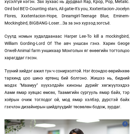
хүсэлгүй нэгэн. Зах зухаас нь дурдвал Rap, Kpop, Pop, Metalic.
Oird bol BE'O-Counting stars, Ali gatie-It's you, Xxxtentacion-Jocelyn
Flores, Xxxtentacion-Hope, Dreamgirl-Teenage Blue, Eminem-
Mockingbird, BIGBANG-Loser...За за энэ хүрээд зогсъё.
Сүүлд номын худалдаанаас Harper Lee-To kill a mockingbird,
William Gording-Lord Of The авч уншсан гэнэ. Харин Geoge
Orwell-Animal farm уншихаар Монголын яг өнөөгийн тогтолцоо
харагддаг гэсэн.
Түүний хийдэг ажил тун ч сонирхолтой. Нэг ёсондоо өөрийнхөө
тархинд цоо шинэ ертөнц бий болгоно. Жишээ нь, бидний
мэдэх "Маамуу" хүүхэлдэйн киноны дүрийг хөгжүүлэхдээ
Аами ямар хувцас өмсөх, Таамигийн сургууль ямар байх, тэр
хоёрын очиж тоглодог ой, мод ямар хэлбэр, дүрстэй байх
гэхчлэн дизайнерын шийдлүүдийг төсөөлөн бодож, зурдаг.