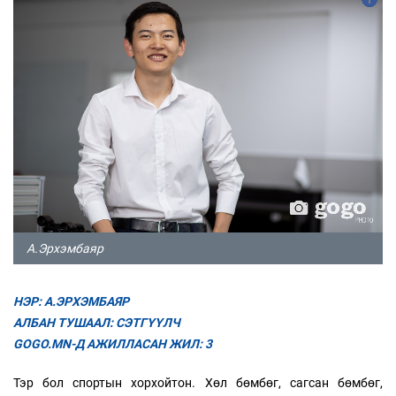
А.Эрхэмбаяр
НЭР: А.ЭРХЭМБАЯР
АЛБАН ТУШААЛ: СЭТГҮҮЛЧ
GOGO.MN-Д АЖИЛЛАСАН ЖИЛ: 3
Тэр бол спортын хорхойтон. Хөл бөмбөг, сагсан бөмбөг,