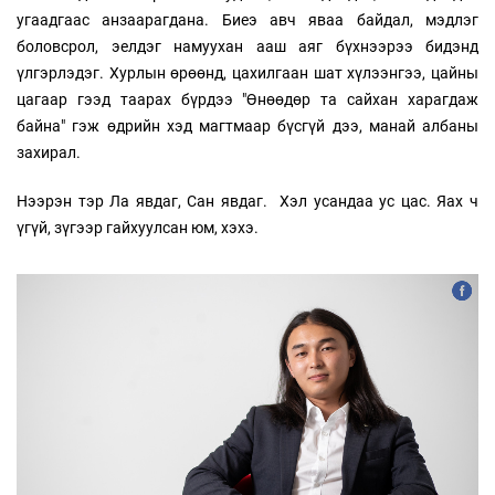
угаадгаас анзаарагдана. Биеэ авч яваа байдал, мэдлэг
боловсрол, эелдэг намуухан ааш аяг бүхнээрээ бидэнд
үлгэрлэдэг. Хурлын өрөөнд, цахилгаан шат хүлээнгээ, цайны
цагаар гээд таарах бүрдээ "Өнөөдөр та сайхан харагдаж
байна" гэж өдрийн хэд магтмаар бүсгүй дээ, манай албаны
захирал.
Нээрэн тэр Ла явдаг, Сан явдаг. Хэл усандаа ус цас. Яах ч
үгүй, зүгээр гайхуулсан юм, хэхэ.