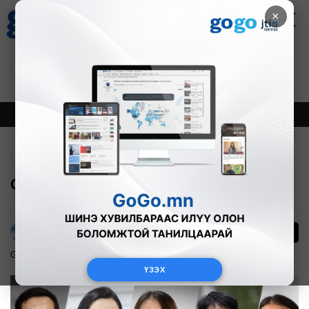
×
Цаг агаар
Зурхай
Валютын ханш
27
8.07
$
3594₮
Онцлох
Шинэ
Тренд
Буцах
GoGo-ийн АРД...
635
Г.Тэгшсүрэн
GoGo ил тод байдал
2022-06-24
ҮЗЭХ