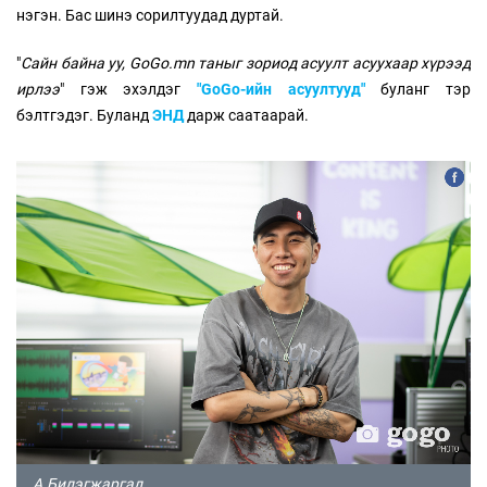
нэгэн. Бас шинэ сорилтуудад дуртай.
"
Сайн байна уу, GoGo.mn таныг зориод асуулт асуухаар хүрээд
ирлээ
" гэж эхэлдэг
"GoGo-ийн асуултууд"
буланг тэр
бэлтгэдэг. Буланд
ЭНД
дарж саатаарай.
А.Билэгжаргал