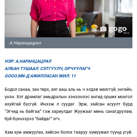
А.Наранцацрал
НЭР: А.НАРАНЦАЦРАЛ
АЛБАН ТУШААЛ: СЭТГҮҮЛЧ, ОРЧУУЛАГЧ
GOGO.MN-Д АЖИЛЛАСАН ЖИЛ: 11
Бодол санаа, зан төрх, аяг ааш аль нь ч элдэв маяггүй, энгийн,
үнэн. Хэт драмлаг амьдралын хэнээнээс ангид орших монгол
ахуйтай бүсгүй. Инээж л суудаг. Эрж, хайсан асуулт бүрд
“Эгчид нь байгаа” гэж хариулдаг Жуужааг минь санагдуулам,
буй бүхнээрээ “байдаг” эгч.
Хам хум амжуулах, хийсэн болох тааруу хүмүүжил түүнд үгүй.