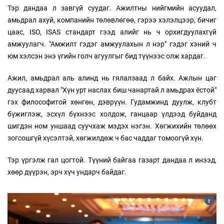
Тэр дандаа л завгүй суудаг. Ажилтны нийгмийн асуудал,
амьдрал ахуй, компанийн төлөвлөгөө, гэрээ хэлэлцээр, бичиг
цаас, ISO, ISAS стандарт гээд алийг нь ч орхигдуулахгүй
амжуулагч. "Амжилт гэдэг амжуулахын л нэр" гэдэг хэний ч
юм хэлсэн энэ үгийн голч агуулгыг бид түүнээс олж хардаг.
Ажил, амьдрал аль алинд нь гялалзаад л байх. Ажлын цаг
дуусаад харвал "Хүн урт наслах биш чанартай л амьдрах ёстой"
гэх философитой хөнгөн, дэврүүн. Гудамжинд дуулж, клубт
бүжиглэж, эсхүл бүхнээс холдож, ганцаар үлдээд буйданд
шигдэн ном уншаад суучхаж мэдэх нэгэн. Хөгжихийн төлөөх
зогсошгүй хүсэлтэй, хөгжилдөж ч бас чаддаг томоогүй хүн.
Тэр үргэлж гал цогтой. Түүний байгаа газарт дандаа л инээд,
хөөр дүүрэн, эрч хүч ундарч байдаг.