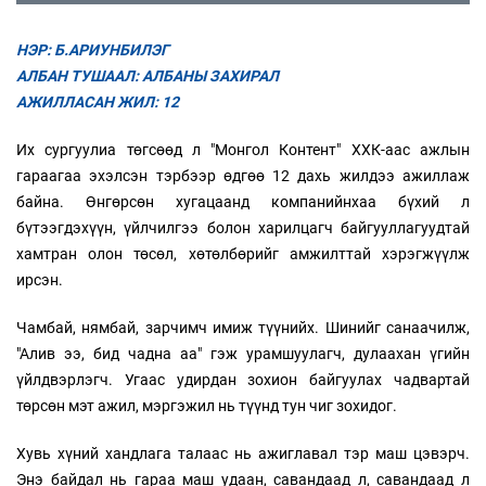
НЭР: Б.АРИУНБИЛЭГ
АЛБАН ТУШААЛ: АЛБАНЫ ЗАХИРАЛ
АЖИЛЛАСАН ЖИЛ: 12
Их сургуулиа төгсөөд л "Монгол Контент" ХХК-аас ажлын
гараагаа эхэлсэн тэрбээр өдгөө 12 дахь жилдээ ажиллаж
байна. Өнгөрсөн хугацаанд компанийнхаа бүхий л
бүтээгдэхүүн, үйлчилгээ болон харилцагч байгууллагуудтай
хамтран олон төсөл, хөтөлбөрийг амжилттай хэрэгжүүлж
ирсэн.
Чамбай, нямбай, зарчимч имиж түүнийх. Шинийг санаачилж,
"Алив ээ, бид чадна аа" гэж урамшуулагч, дулаахан үгийн
үйлдвэрлэгч. Угаас удирдан зохион байгуулах чадвартай
төрсөн мэт ажил, мэргэжил нь түүнд тун чиг зохидог.
Хувь хүний хандлага талаас нь ажиглавал тэр маш цэвэрч.
Энэ байдал нь гараа маш удаан, савандаад л, савандаад л