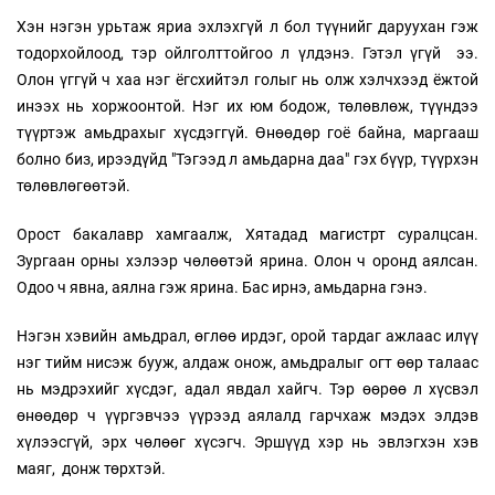
Хэн нэгэн урьтаж яриа эхлэхгүй л бол түүнийг даруухан гэж
тодорхойлоод, тэр ойлголттойгоо л үлдэнэ. Гэтэл үгүй ээ.
Олон үггүй ч хаа нэг ёгсхийтэл голыг нь олж хэлчхээд ёжтой
инээх нь хоржоонтой. Нэг их юм бодож, төлөвлөж, түүндээ
түүртэж амьдрахыг хүсдэггүй. Өнөөдөр гоё байна, маргааш
болно биз, ирээдүйд "Тэгээд л амьдарна даа" гэх бүүр, түүрхэн
төлөвлөгөөтэй.
Орост бакалавр хамгаалж, Хятадад магистрт суралцсан.
Зургаан орны хэлээр чөлөөтэй ярина. Олон ч оронд аялсан.
Одоо ч явна, аялна гэж ярина. Бас ирнэ, амьдарна гэнэ.
Нэгэн хэвийн амьдрал, өглөө ирдэг, орой тардаг ажлаас илүү
нэг тийм нисэж бууж, алдаж онож, амьдралыг огт өөр талаас
нь мэдрэхийг хүсдэг, адал явдал хайгч. Тэр өөрөө л хүсвэл
өнөөдөр ч үүргэвчээ үүрээд аялалд гарчхаж мэдэх элдэв
хүлээсгүй, эрх чөлөөг хүсэгч. Эршүүд хэр нь эвлэгхэн хэв
маяг, донж төрхтэй.