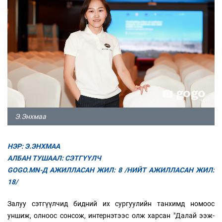
Э.Энхмаа
НЭР: Э.ЭНХМАА
АЛБАН ТУШААЛ: СЭТГҮҮЛЧ
GOGO.MN-Д АЖИЛЛАСАН ЖИЛ: 8 /НИЙТ АЖИЛЛАСАН ЖИЛ:
18/
Залуу сэтгүүлчид бидний их сургуулийн танхимд номоос
уншиж, олноос сонсож, интернэтээс олж харсан "Далай ээж-