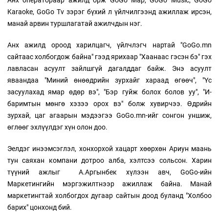
Karaoke, GoGo Tv зэрэг бүхий л үйлчилгээнд ажиллаж ирсэн,
манай арвин туршлагатай ажилчдын нэг.
Анх ажилд ороод харилцагч, үйлчлэгч нартай "GoGo.mn
сайтаас холбогдож байна" гээд ярихаар "Хаанаас гэсэн бэ" гэх
лавласан асуулт зайлшгүй дагалддаг байж. Энэ асуулт
яваандаа "Миний өнөөдрийн зурхайг хараад өгөөч", "Үс
засуулахад ямар өдөр вэ", "Бэр гуйж болох болов уу", "И-
баримтын мөнгө хэзээ орох вэ" болж хувирчээ. Өдрийн
зурхай, цаг агаарын мэдээгээ GoGo.mn-ийг сонгон уншиж,
өглөөг эхлүүлдэг хүн олон доо.
Эелдэг инээмсэглэл, хонхорхой хацарт хөөрхөн Ариун маань
тун саяхан компани дотроо алба, хэлтсээ сольсон. Харин
түүний ажлыг А.Аргынбек хүлээн авч, GoGo-ийн
Маркетингийн мэргэжилтнээр ажиллаж байна. Манай
маркетингтай холбогдох дугаар сайтын доод буланд "Холбоо
барих" цонхонд бий.