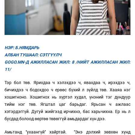
НЭР: Б.НЯМДАРЬ
АЛБАН ТУШААЛ: СЭТГҮҮЛЧ
GOGO.MN-Д АЖИЛЛАСАН ЖИЛ: 8 /НИЙТ АЖИЛЛАСАН ЖИЛ:
11/
Тэр бол төв. Ярихдаа ч хэлэхдээ ч, явахдаа ч, ирэхдээ ч,
бичихдээ ч бодохдоо ч ерөөс бүхий л зүйлд төв. Хааяа нэг
хошигноно. Хошигнох нь хүртэл худал, үнэний тэг дундуур
тийм нэг төв. Ягштал цаг барьдаг. Ярьсан ч ажлаас
хэтэрдэггүй. Дугуй жийгээд ирчихнэ, бас харьчихна. Ер нь л
бусдад болоод өөртөө төвөггүй амьдардаг хүн дээ.
Амьтанд "ухаангүй" хайртай. "Энэ дэлхий зөвхөн хүнд