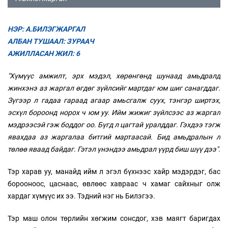
НЭР: А.БИЛЭГЖАРГАЛ
АЛБАН ТУШААЛ: ЗУРААЧ
АЖИЛЛАСАН ЖИЛ: 6
"Хүмүүс амжилт, эрх мэдэл, хөрөнгөнд шунаад амьдралд
жинхэнэ аз жаргал өгдөг зүйлсийг мартдаг юм шиг санагддаг.
Зүгээр л гадаа гараад агаар амьсгалж суух, тэнгэр ширтэх,
эсхүл бороонд норох ч юм уу. Ийм жижиг зүйлсээс аз жаргал
мэдрээсэй гэж боддог оо. Бүгд л цагтай уралддаг. Гэхдээ тэгж
явахдаа аз жаргалаа битгий мартаасай. Бид амьдралын л
төлөө яваад байдаг. Гэтэл үнэндээ амьдрал үүрд биш шүү дээ".
Тэр харав уу, манайд ийм л эгэл бүхнээс хайр мэдэрдэг, бас
борооноос, цаснаас, өвлөөс хавраас ч хамаг сайхныг олж
хардаг хүмүүс их ээ. Тэдний нэг нь Билэгээ.
Тэр маш олон төрлийн хөгжим сонсдог, хэв маягт баригдах