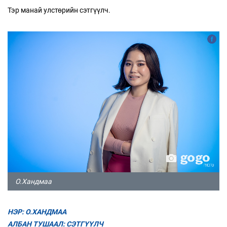
Тэр манай улстөрийн сэтгүүлч.
О.Хандмаа
НЭР: О.ХАНДМАА
АЛБАН ТУШААЛ: СЭТГҮҮЛЧ