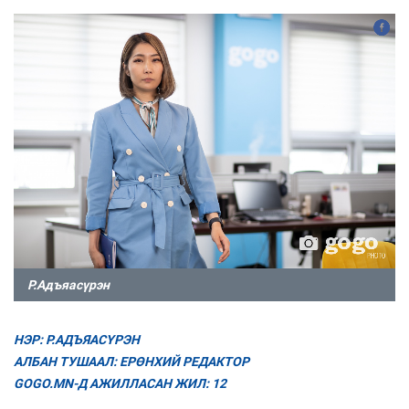
Р.Адъяасүрэн
НЭР: Р.АДЪЯАСҮРЭН
АЛБАН ТУШААЛ: ЕРӨНХИЙ РЕДАКТОР
GOGO.MN-Д АЖИЛЛАСАН ЖИЛ: 12