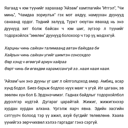
Яагаад ч юм түүнийг харахаар "Айзам" хамтлагийн "Итгэл", "Чи
минь", "Чамдаа зориулъя" гэх мэт аядуу, намуухан дуунууд
санаанд ордог. Тэдний залууд, Туркт оюутан явахад нь энэ
дуунууд хит болж байсан ч юм шиг, зүгээр л түүнийг
тодорхойлох "зөөлөн" дуунууд болохоор ч тэр үү, мэдэхгүй.
Харцны чинь сайхан талимаанд автан байхдаа би
Хайрын чинь сайхан үгийг шимтэн сонсохдоо
Өөр хэнд ч өгөөгүй ариун хайраа
Өөрт чинь би өгөхдөө харамссангүй ээ..наая наая наая.
"Айзам"-ын энэ дууны үг шиг л ойлголцоход амар. Амбиц, асар
хүнд бодол. Биеэ барьж бодлоо нуух маяг ч үгүй. Ил цагаан, эв
зөөлөн хүн бол Б.Эрдэнэчимэг. Гаднах байдлыг тодорхойлбол
дүрэлгэр нүдтэй. Дугараг царайтай. Жижиг, жижигхнээр
хурдан хурдан алхана. Үргэлж яарч явна. Эдийн засгийн
сэтгүүлч болоод тэр үү ажил, ахуй бүгдийг төлөвлөнө. Хааяа
үүнийгээ зөрччихвөл хэлээ гаргадаг гэнэ сэргүй.