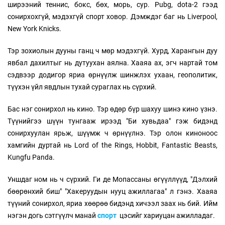
ширээний теннис, бокс, бөх, морь, сур. Pubg, dota-2 гээд
сонирхохгүй, мэдэхгүй спорт ховор. Дэмждэг баг нь Liverpool,
New York Knicks.
Тэр зохиолын дууны ганц ч мөр мэдэхгүй. Хурд, Харангын дуу
явбал дахилтыг нь дутуухан аялна. Хааяа ах, эгч нартай том
сэдвээр додигор яриа өрнүүлж шинжлэх ухаан, геополитик,
түүхэн үйл явдлын тухай сураглах нь сүрхий.
Бас нэг сонирхол нь кино. Тэр өдөр бүр шахуу шинэ кино үзнэ.
Түүнийгээ шүүн тунгааж ирээд "Би хувьдаа" гэж бидэнд
сонирхуулан ярьж, шүүмж ч өрнүүлнэ. Тэр олон киноноос
хамгийн дуртай нь Lord of the Rings, Hobbit, Fantastic Beasts,
Kungfu Panda.
Уншдаг ном нь ч сүрхий. Ги де Мопассаны өгүүллүүд, "Дэлхий
бөөрөнхий биш" "Хакеруудын нууц ажиллагаа" л гэнэ. Хааяа
түүний сонирхол, яриа хөөрөө бидэнд хичээл заах нь бий. Ийм
нэгэн догь сэтгүүлч манай
спорт
цэсийг хариуцан ажилладаг.