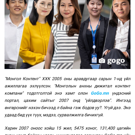
"Монгол Контент" ХХК 2005 оны аравдугаар сарын 1-нд үйл
ажиллагаа эхлүүлсэн. "Монголын анхны дижитал контент
компани" тодотголтой энэ хамт олон
GoGo.mn
үндэсний
портал, цахим сайтыг 2007 онд "үйлдвэрлэв". Ингээд
өнгөрснийг нэхэн бичээд л байна гэж бодов уу?. Үгүй дээ. Энэ
удаад бид үүх түүх, мэдээ, сурвалжилга бичихгүй.
Харин 2007 оноос хойш 15 жил, 5475 хоног, 131,400 цагийн