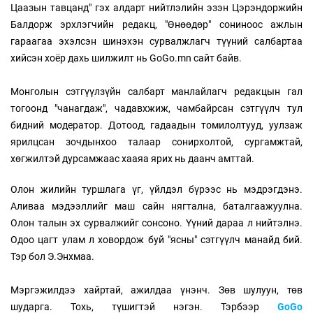
Цаазын тавцанд" гэх алдарт нийтлэлийн эзэн Цэрэндоржийн
Балдорж эрхлэгчийн редакц, "Өнөөдөр" сониноос ажлын
гараагаа эхэлсэн шинэхэн сурвалжлагч түүний салбартаа
хийсэн хоёр дахь шилжилт нь GoGo.mn сайт байв.
Монголын сэтгүүлзүйн салбарт манлайлагч редакцын гал
тогоонд "чанагдаж", чадавхжиж, чамбайрсан сэтгүүлч тул
бидний модератор. Дотоод, гадаадын томилолтууд, уулзаж
ярилцсан зочдынхоо талаар сонирхолтой, сургамжтай,
хөгжилтэй дурсамжаас хааяа ярих нь даанч амттай.
Олон жилийн туршлага үг, үйлдэл бүрээс нь мэдрэгдэнэ.
Аливаа мэдээллийг маш сайн нягтална, баталгаажуулна.
Олон талын эх сурвалжийг сонсоно. Үүний дараа л нийтэлнэ.
Одоо цагт улам л ховордож буй "ясны" сэтгүүлч манайд бий.
Тэр бол Э.Энхмаа.
Мэргэжилдээ хайртай, ажилдаа үнэнч. Зөв шулуун, төв
шударга. Тохь, түшигтэй нэгэн. Тэрбээр
GoGo