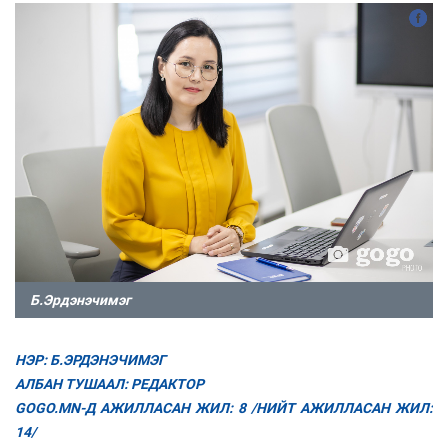
Б.Эрдэнэчимэг
НЭР: Б.ЭРДЭНЭЧИМЭГ
АЛБАН ТУШААЛ: РЕДАКТОР
GOGO.MN-Д АЖИЛЛАСАН ЖИЛ: 8 /НИЙТ АЖИЛЛАСАН ЖИЛ:
14/