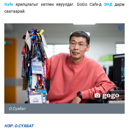
Gafe
ярилцлагыг хөтлөн явуулдаг. GoGo Cafe-д
ЭНД
дарж
саатаарай.
О.Сүхбат
НЭР: О.СҮХБАТ