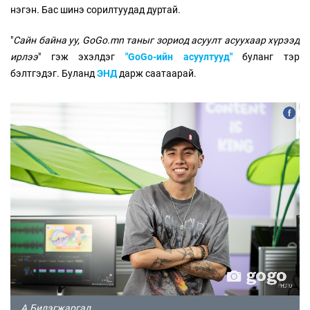
нэгэн. Бас шинэ сорилтуудад дуртай.
"
Сайн байна уу, GoGo.mn таныг зориод асуулт асуухаар хүрээд
ирлээ
" гэж эхэлдэг
"GoGo-ийн асуултууд"
буланг тэр
бэлтгэдэг. Буланд
ЭНД
дарж саатаарай.
А.Билэгжаргал