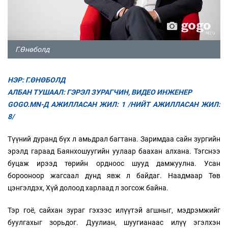
Г.Өнөболд
НЭР: Г.ӨНӨБОЛД
АЛБАН ТУШААЛ: ГЭРЭЛ ЗУРАГЧИН, ВИДЕО ИНЖЕНЕР
GOGO.MN-Д АЖИЛЛАСАН ЖИЛ: 1 /НИЙТ АЖИЛЛАСАН ЖИЛ:
8/
Түүний дуранд бүх л амьдрал багтана. Заримдаа сайн зургийн
эрэлд гараад Баянхошуугийн уулаар баахан алхана. Тэгснээ
буцаж ирээд төрийн ордноос шууд дамжуулна. Усан
борооноор жагсаал дунд явж л байдаг. Наадмаар Төв
цэнгэлдэх, Хүй долоод харлаад л зогсож байна.
Тэр гоё, сайхан зураг гэхээс илүүтэй агшныг, мэдрэмжийг
буулгахыг зорьдог. Дуулиан, шуугианаас илүү эгэлхэн