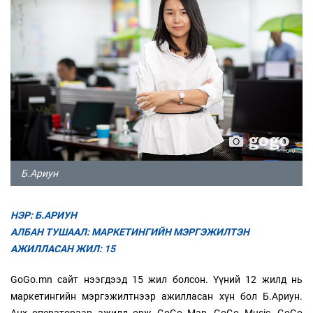
Б.Ариун
НЭР: Б.АРИУН
АЛБАН ТУШААЛ: МАРКЕТИНГИЙН МЭРГЭЖИЛТЭН
АЖИЛЛАСАН ЖИЛ: 15
GoGo.mn сайт нээгдээд 15 жил болсон. Үүний 12 жилд нь
маркетингийн мэргэжилтнээр ажилласан хүн бол Б.Ариун.
Анх оператораар ажилд орж GoGo Map, GoGo Music, GoGo