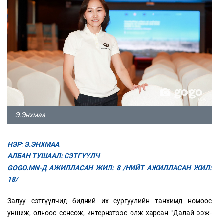
Э.Энхмаа
НЭР: Э.ЭНХМАА
АЛБАН ТУШААЛ: СЭТГҮҮЛЧ
GOGO.MN-Д АЖИЛЛАСАН ЖИЛ: 8 /НИЙТ АЖИЛЛАСАН ЖИЛ:
18/
Залуу сэтгүүлчид бидний их сургуулийн танхимд номоос
уншиж, олноос сонсож, интернэтээс олж харсан "Далай ээж-