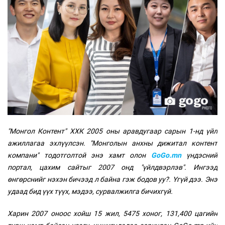
"Монгол Контент" ХХК 2005 оны аравдугаар сарын 1-нд үйл
ажиллагаа эхлүүлсэн. "Монголын анхны дижитал контент
компани" тодотголтой энэ хамт олон
GoGo.mn
үндэсний
портал, цахим сайтыг 2007 онд "үйлдвэрлэв". Ингээд
өнгөрснийг нэхэн бичээд л байна гэж бодов уу?. Үгүй дээ. Энэ
удаад бид үүх түүх, мэдээ, сурвалжилга бичихгүй.
Харин 2007 оноос хойш 15 жил, 5475 хоног, 131,400 цагийн