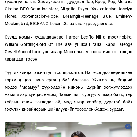
хүсэлгүй нэгэн. Зах зухаас нь дурдвал Rap, Kpop, Pop, Metalic.
Oird bol BE'O-Counting stars, Ali gatie-It's you, Xxxtentacion-Jocelyn
Flores, Xxxtentacion-Hope, Dreamgirl-Teenage Blue, Eminem-
Mockingbird, BIGBANG-Loser...За за энэ хүрээд зогсъё.
Сүүлд номын худалдаанаас Harper Lee-To kill a mockingbird,
William Gording-Lord Of The авч уншсан гэнэ. Харин Geoge
Orwell-Animal farm уншихаар Монголын яг өнөөгийн тогтолцоо
харагддаг гэсэн.
Түүний хийдэг ажил тун ч сонирхолтой. Нэг ёсондоо өөрийнхөө
тархинд цоо шинэ ертөнц бий болгоно. Жишээ нь, бидний
мэдэх "Маамуу" хүүхэлдэйн киноны дүрийг хөгжүүлэхдээ
Аами ямар хувцас өмсөх, Таамигийн сургууль ямар байх, тэр
хоёрын очиж тоглодог ой, мод ямар хэлбэр, дүрстэй байх
гэхчлэн дизайнерын шийдлүүдийг төсөөлөн бодож, зурдаг.