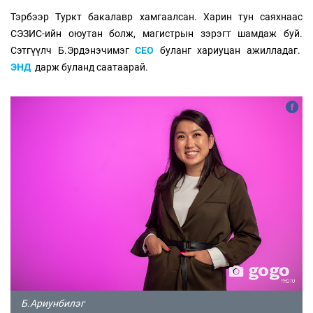
Тэрбээр Туркт бакалавр хамгаалсан. Харин тун саяхнаас
СЭЗИС-ийн оюутан болж, магистрын зэрэгт шамдаж буй.
Сэтгүүлч Б.Эрдэнэчимэг
СЕО
буланг хариуцан ажилладаг.
ЭНД
дарж буланд саатаарай.
Б.Ариунбилэг