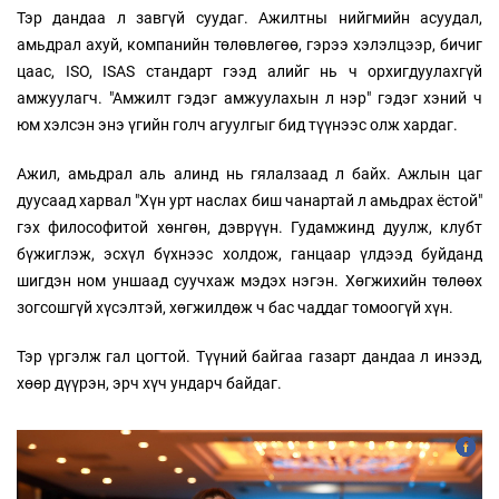
Тэр дандаа л завгүй суудаг. Ажилтны нийгмийн асуудал,
амьдрал ахуй, компанийн төлөвлөгөө, гэрээ хэлэлцээр, бичиг
цаас, ISO, ISAS стандарт гээд алийг нь ч орхигдуулахгүй
амжуулагч. "Амжилт гэдэг амжуулахын л нэр" гэдэг хэний ч
юм хэлсэн энэ үгийн голч агуулгыг бид түүнээс олж хардаг.
Ажил, амьдрал аль алинд нь гялалзаад л байх. Ажлын цаг
дуусаад харвал "Хүн урт наслах биш чанартай л амьдрах ёстой"
гэх философитой хөнгөн, дэврүүн. Гудамжинд дуулж, клубт
бүжиглэж, эсхүл бүхнээс холдож, ганцаар үлдээд буйданд
шигдэн ном уншаад суучхаж мэдэх нэгэн. Хөгжихийн төлөөх
зогсошгүй хүсэлтэй, хөгжилдөж ч бас чаддаг томоогүй хүн.
Тэр үргэлж гал цогтой. Түүний байгаа газарт дандаа л инээд,
хөөр дүүрэн, эрч хүч ундарч байдаг.