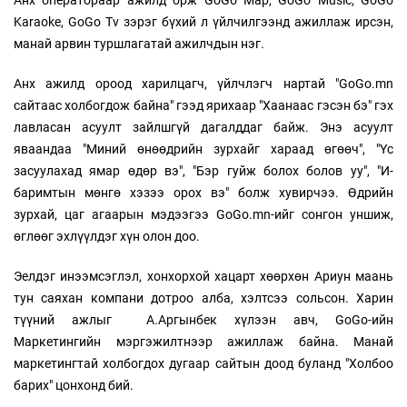
Karaoke, GoGo Tv зэрэг бүхий л үйлчилгээнд ажиллаж ирсэн,
манай арвин туршлагатай ажилчдын нэг.
Анх ажилд ороод харилцагч, үйлчлэгч нартай "GoGo.mn
сайтаас холбогдож байна" гээд ярихаар "Хаанаас гэсэн бэ" гэх
лавласан асуулт зайлшгүй дагалддаг байж. Энэ асуулт
яваандаа "Миний өнөөдрийн зурхайг хараад өгөөч", "Үс
засуулахад ямар өдөр вэ", "Бэр гуйж болох болов уу", "И-
баримтын мөнгө хэзээ орох вэ" болж хувирчээ. Өдрийн
зурхай, цаг агаарын мэдээгээ GoGo.mn-ийг сонгон уншиж,
өглөөг эхлүүлдэг хүн олон доо.
Эелдэг инээмсэглэл, хонхорхой хацарт хөөрхөн Ариун маань
тун саяхан компани дотроо алба, хэлтсээ сольсон. Харин
түүний ажлыг А.Аргынбек хүлээн авч, GoGo-ийн
Маркетингийн мэргэжилтнээр ажиллаж байна. Манай
маркетингтай холбогдох дугаар сайтын доод буланд "Холбоо
барих" цонхонд бий.