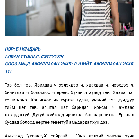
НЭР: Б.НЯМДАРЬ
АЛБАН ТУШААЛ: СЭТГҮҮЛЧ
GOGO.MN-Д АЖИЛЛАСАН ЖИЛ: 8 /НИЙТ АЖИЛЛАСАН ЖИЛ:
11/
Тэр бол төв. Ярихдаа ч хэлэхдээ ч, явахдаа ч, ирэхдээ ч,
бичихдээ ч бодохдоо ч ерөөс бүхий л зүйлд төв. Хааяа нэг
хошигноно. Хошигнох нь хүртэл худал, үнэний тэг дундуур
тийм нэг төв. Ягштал цаг барьдаг. Ярьсан ч ажлаас
хэтэрдэггүй. Дугуй жийгээд ирчихнэ, бас харьчихна. Ер нь л
бусдад болоод өөртөө төвөггүй амьдардаг хүн дээ.
Амьтанд "ухаангүй" хайртай. "Энэ дэлхий зөвхөн хүнд