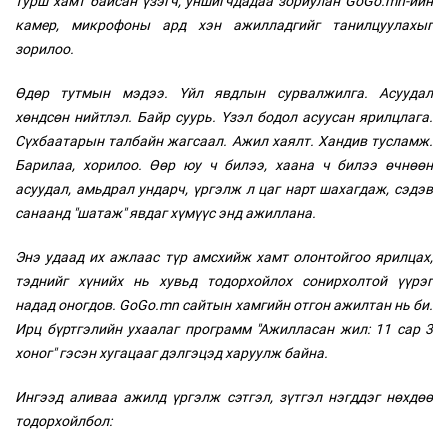
турш хамт байсан үзэгч, уншигчдадаа зориулан GoGo.mn-ийн
камер, микрофоны ард хэн ажилладгийг танилцуулахыг
зорилоо.
Өдөр тутмын мэдээ. Үйл явдлын сурвалжилга. Асуудал
хөндсөн нийтлэл. Байр суурь. Үзэл бодол асуусан ярилцлага.
Сүхбаатарын талбайн жагсаал. Ажил хаялт. Хандив тусламж.
Барилаа, хорилоо. Өөр юу ч билээ, хаана ч билээ өчнөөн
асуудал, амьдрал ундарч, үргэлж л цаг нарт шахагдаж, сэдэв
санаанд "шатаж" явдаг хүмүүс энд ажиллана.
Энэ удаад их ажлаас түр амсхийж хамт олонтойгоо ярилцах,
тэднийг хүнийх нь хувьд тодорхойлох сонирхолтой үүрэг
надад оногдов. GoGo.mn сайтын хамгийн отгон ажилтан нь би.
Ирц бүртгэлийн ухаалаг программ "Ажилласан жил: 11 сар 3
хоног" гэсэн хугацааг дэлгэцэд харуулж байна.
Ингээд аливаа ажилд үргэлж сэтгэл, зүтгэл нэгддэг нөхдөө
тодорхойлбол: