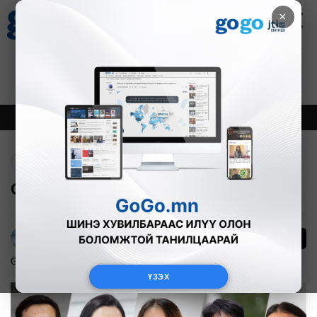
×
Цаг агаар
Зурхай
Валютын ханш
27
8.07
$
3594₮
Онцлох
Шинэ
Тренд
Буцах
GoGo-ийн АРД...
635
Г.Тэгшсүрэн
GoGo ил тод байдал
2022-06-24
ҮЗЭХ