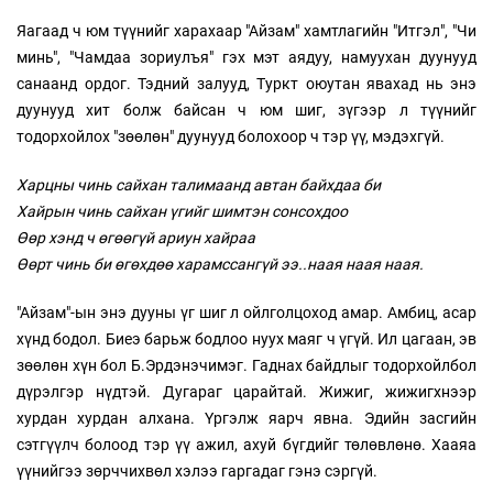
Яагаад ч юм түүнийг харахаар "Айзам" хамтлагийн "Итгэл", "Чи
минь", "Чамдаа зориулъя" гэх мэт аядуу, намуухан дуунууд
санаанд ордог. Тэдний залууд, Туркт оюутан явахад нь энэ
дуунууд хит болж байсан ч юм шиг, зүгээр л түүнийг
тодорхойлох "зөөлөн" дуунууд болохоор ч тэр үү, мэдэхгүй.
Харцны чинь сайхан талимаанд автан байхдаа би
Хайрын чинь сайхан үгийг шимтэн сонсохдоо
Өөр хэнд ч өгөөгүй ариун хайраа
Өөрт чинь би өгөхдөө харамссангүй ээ..наая наая наая.
"Айзам"-ын энэ дууны үг шиг л ойлголцоход амар. Амбиц, асар
хүнд бодол. Биеэ барьж бодлоо нуух маяг ч үгүй. Ил цагаан, эв
зөөлөн хүн бол Б.Эрдэнэчимэг. Гаднах байдлыг тодорхойлбол
дүрэлгэр нүдтэй. Дугараг царайтай. Жижиг, жижигхнээр
хурдан хурдан алхана. Үргэлж яарч явна. Эдийн засгийн
сэтгүүлч болоод тэр үү ажил, ахуй бүгдийг төлөвлөнө. Хааяа
үүнийгээ зөрччихвөл хэлээ гаргадаг гэнэ сэргүй.