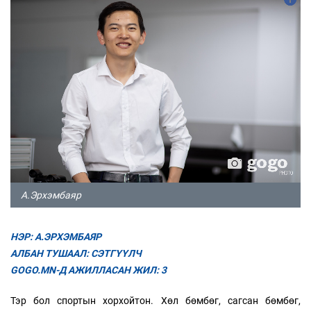
А.Эрхэмбаяр
НЭР: А.ЭРХЭМБАЯР
АЛБАН ТУШААЛ: СЭТГҮҮЛЧ
GOGO.MN-Д АЖИЛЛАСАН ЖИЛ: 3
Тэр бол спортын хорхойтон. Хөл бөмбөг, сагсан бөмбөг,