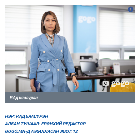
Р.Адъяасүрэн
НЭР: Р.АДЪЯАСҮРЭН
АЛБАН ТУШААЛ: ЕРӨНХИЙ РЕДАКТОР
GOGO.MN-Д АЖИЛЛАСАН ЖИЛ: 12