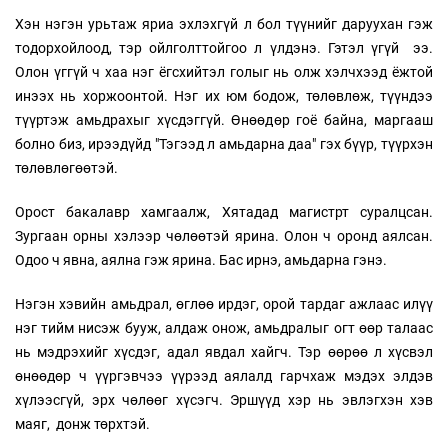
Хэн нэгэн урьтаж яриа эхлэхгүй л бол түүнийг даруухан гэж
тодорхойлоод, тэр ойлголттойгоо л үлдэнэ. Гэтэл үгүй ээ.
Олон үггүй ч хаа нэг ёгсхийтэл голыг нь олж хэлчхээд ёжтой
инээх нь хоржоонтой. Нэг их юм бодож, төлөвлөж, түүндээ
түүртэж амьдрахыг хүсдэггүй. Өнөөдөр гоё байна, маргааш
болно биз, ирээдүйд "Тэгээд л амьдарна даа" гэх бүүр, түүрхэн
төлөвлөгөөтэй.
Орост бакалавр хамгаалж, Хятадад магистрт суралцсан.
Зургаан орны хэлээр чөлөөтэй ярина. Олон ч оронд аялсан.
Одоо ч явна, аялна гэж ярина. Бас ирнэ, амьдарна гэнэ.
Нэгэн хэвийн амьдрал, өглөө ирдэг, орой тардаг ажлаас илүү
нэг тийм нисэж бууж, алдаж онож, амьдралыг огт өөр талаас
нь мэдрэхийг хүсдэг, адал явдал хайгч. Тэр өөрөө л хүсвэл
өнөөдөр ч үүргэвчээ үүрээд аялалд гарчхаж мэдэх элдэв
хүлээсгүй, эрх чөлөөг хүсэгч. Эршүүд хэр нь эвлэгхэн хэв
маяг, донж төрхтэй.