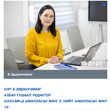
Б.Эрдэнэчимэг
НЭР: Б.ЭРДЭНЭЧИМЭГ
АЛБАН ТУШААЛ: РЕДАКТОР
GOGO.MN-Д АЖИЛЛАСАН ЖИЛ: 8 /НИЙТ АЖИЛЛАСАН ЖИЛ:
14/