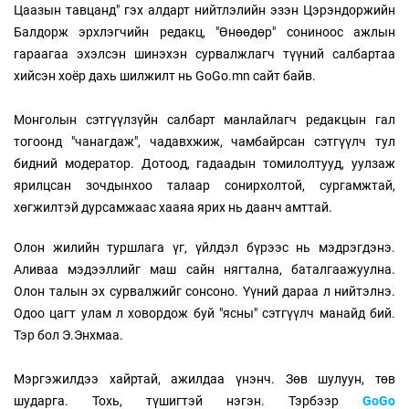
Цаазын тавцанд" гэх алдарт нийтлэлийн эзэн Цэрэндоржийн
Балдорж эрхлэгчийн редакц, "Өнөөдөр" сониноос ажлын
гараагаа эхэлсэн шинэхэн сурвалжлагч түүний салбартаа
хийсэн хоёр дахь шилжилт нь GoGo.mn сайт байв.
Монголын сэтгүүлзүйн салбарт манлайлагч редакцын гал
тогоонд "чанагдаж", чадавхжиж, чамбайрсан сэтгүүлч тул
бидний модератор. Дотоод, гадаадын томилолтууд, уулзаж
ярилцсан зочдынхоо талаар сонирхолтой, сургамжтай,
хөгжилтэй дурсамжаас хааяа ярих нь даанч амттай.
Олон жилийн туршлага үг, үйлдэл бүрээс нь мэдрэгдэнэ.
Аливаа мэдээллийг маш сайн нягтална, баталгаажуулна.
Олон талын эх сурвалжийг сонсоно. Үүний дараа л нийтэлнэ.
Одоо цагт улам л ховордож буй "ясны" сэтгүүлч манайд бий.
Тэр бол Э.Энхмаа.
Мэргэжилдээ хайртай, ажилдаа үнэнч. Зөв шулуун, төв
шударга. Тохь, түшигтэй нэгэн. Тэрбээр
GoGo