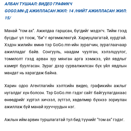
АЛБАН ТУШААЛ: ВИДЕО ГРАФИКЧ
GOGO.MN-Д АЖИЛЛАСАН ЖИЛ: 14 /НИЙТ АЖИЛЛАСАН ЖИЛ:
15/
Манай "том ах". Ажилдаа гаршсан, бүгдийг мэдэгч. Тийм гээд
бусдыг үл тоож, "би"-г өргөмжлөхгүй. Хариуцлагатай, хурдтай.
Хэдэн жилийн өмнө тэр GoGo.mn-ийн зурагчин, зураглаачаар
ажилладаг байв. Сонгууль, наадам чуулган, хэлэлцүүлэг,
томилолт гээд арван зуу мянган арга хэмжээ, үйл явдлыг
камерт буулгасан. Зураг дээр сурвалжилсан бүх үйл явдлын
мандат нь харагдаж байна.
Харин одоо Агентлагийн хэлтсийн видео, графикийн ажлыг
нугалдаг хүн болсон. Тэр GoGo.mn гэдэг сайт байгуулагдахаас
өнөөдрийг хүртэл хичээл, зүтгэл, хөдөлмөр бүхнээ зориулан
ажиллаж буй манай хууччуудын нэг.
Ажлын ийм арвин туршлагатай тул бид түүнийг "том ах" гэдэг.