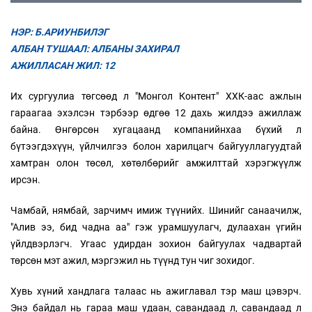
НЭР: Б.АРИУНБИЛЭГ
АЛБАН ТУШААЛ: АЛБАНЫ ЗАХИРАЛ
АЖИЛЛАСАН ЖИЛ: 12
Их сургуулиа төгсөөд л "Монгол Контент" ХХК-аас ажлын
гараагаа эхэлсэн тэрбээр өдгөө 12 дахь жилдээ ажиллаж
байна. Өнгөрсөн хугацаанд компанийнхаа бүхий л
бүтээгдэхүүн, үйлчилгээ болон харилцагч байгууллагуудтай
хамтран олон төсөл, хөтөлбөрийг амжилттай хэрэгжүүлж
ирсэн.
Чамбай, нямбай, зарчимч имиж түүнийх. Шинийг санаачилж,
"Алив ээ, бид чадна аа" гэж урамшуулагч, дулаахан үгийн
үйлдвэрлэгч. Угаас удирдан зохион байгуулах чадвартай
төрсөн мэт ажил, мэргэжил нь түүнд тун чиг зохидог.
Хувь хүний хандлага талаас нь ажиглавал тэр маш цэвэрч.
Энэ байдал нь гараа маш удаан, савандаад л, савандаад л