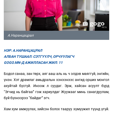
А.Наранцацрал
НЭР: А.НАРАНЦАЦРАЛ
АЛБАН ТУШААЛ: СЭТГҮҮЛЧ, ОРЧУУЛАГЧ
GOGO.MN-Д АЖИЛЛАСАН ЖИЛ: 11
Бодол санаа, зан төрх, аяг ааш аль нь ч элдэв маяггүй, энгийн,
үнэн. Хэт драмлаг амьдралын хэнээнээс ангид орших монгол
ахуйтай бүсгүй. Инээж л суудаг. Эрж, хайсан асуулт бүрд
“Эгчид нь байгаа” гэж хариулдаг Жуужааг минь санагдуулам,
буй бүхнээрээ “байдаг” эгч.
Хам хум амжуулах, хийсэн болох тааруу хүмүүжил түүнд үгүй.