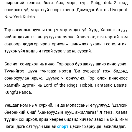
ширээний теннис, бокс, бөх, морь, сур. Pubg, dota-2 гээд
сонирхохгүй, мэдэхгүй спорт ховор. Дэмждэг баг нь Liverpool,
New York Knicks.
Тэр зохиолын дууны ганц ч мөр мэдэхгүй. Хурд, Харангын дуу
явбал дахилтыг нь дутуухан аялна. Хааяа ах, эгч нартай том
сэдвээр додигор яриа өрнүүлж шинжлэх ухаан, геополитик,
түүхэн үйл явдлын тухай сураглах нь сүрхий.
Бас нэг сонирхол нь кино. Тэр өдөр бүр шахуу шинэ кино үзнэ.
Түүнийгээ шүүн тунгааж ирээд "Би хувьдаа" гэж бидэнд
сонирхуулан ярьж, шүүмж ч өрнүүлнэ. Тэр олон киноноос
хамгийн дуртай нь Lord of the Rings, Hobbit, Fantastic Beasts,
Kungfu Panda.
Уншдаг ном нь ч сүрхий. Ги де Мопассаны өгүүллүүд, "Дэлхий
бөөрөнхий биш" "Хакеруудын нууц ажиллагаа" л гэнэ. Хааяа
түүний сонирхол, яриа хөөрөө бидэнд хичээл заах нь бий. Ийм
нэгэн догь сэтгүүлч манай
спорт
цэсийг хариуцан ажилладаг.