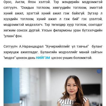
Орос, Англи, Япон хэлтэй. Тэр жендерийн мэдрэмжтэй
сэтгүүлч. "Охидын тоглоом, хөвгүүдийн тоглоом, эмэгтэй
хүний ажил, эрэгтэй хүний ажил гэж байхгүй. Зүгээр л
хүүхдийн тоглоом, хүний ажил л гэж бий" гэх үзэлтэй,
мэдрэмжтэй мэдээлэгч. Тэр төгөлдөр хуур тоглож, сонгодог
хөгжим сонсох дуртай. Улсын филармоны уран бүтээлчдийн
"улаан" фэн.
Сэтгүүлч А.Наранцацрал "Хүчирхийллийг үл тэвчье" буланг
хариуцаж ажилладаг. Булангийн мэдээллийг манай сайтын
"мэдээ" цонхон дахь
НИЙГЭМ
цэсээс унших боломжтой.