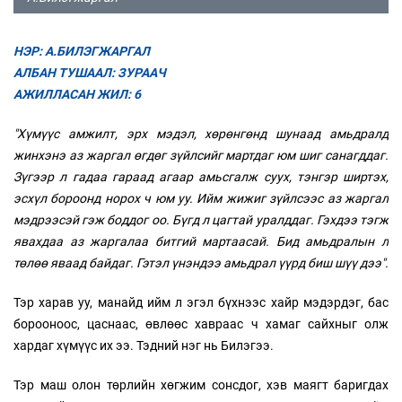
НЭР: А.БИЛЭГЖАРГАЛ
АЛБАН ТУШААЛ: ЗУРААЧ
АЖИЛЛАСАН ЖИЛ: 6
"Хүмүүс амжилт, эрх мэдэл, хөрөнгөнд шунаад амьдралд
жинхэнэ аз жаргал өгдөг зүйлсийг мартдаг юм шиг санагддаг.
Зүгээр л гадаа гараад агаар амьсгалж суух, тэнгэр ширтэх,
эсхүл бороонд норох ч юм уу. Ийм жижиг зүйлсээс аз жаргал
мэдрээсэй гэж боддог оо. Бүгд л цагтай уралддаг. Гэхдээ тэгж
явахдаа аз жаргалаа битгий мартаасай. Бид амьдралын л
төлөө яваад байдаг. Гэтэл үнэндээ амьдрал үүрд биш шүү дээ".
Тэр харав уу, манайд ийм л эгэл бүхнээс хайр мэдэрдэг, бас
борооноос, цаснаас, өвлөөс хавраас ч хамаг сайхныг олж
хардаг хүмүүс их ээ. Тэдний нэг нь Билэгээ.
Тэр маш олон төрлийн хөгжим сонсдог, хэв маягт баригдах