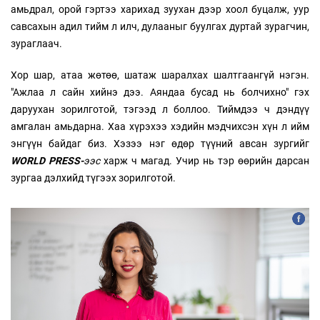
амьдрал, орой гэртээ харихад зуухан дээр хоол буцалж, уур
савсахын адил тийм л илч, дулааныг буулгах дуртай зурагчин,
зураглаач.
Хор шар, атаа жөтөө, шатаж шаралхах шалтгаангүй нэгэн.
"Ажлаа л сайн хийнэ дээ. Аяндаа бусад нь болчихно" гэх
даруухан зорилготой, тэгээд л боллоо. Тиймдээ ч дэндүү
амгалан амьдарна. Хаа хүрэхээ хэдийн мэдчихсэн хүн л ийм
энгүүн байдаг биз. Хэзээ нэг өдөр түүний авсан зургийг
WORLD PRESS-
ээс
харж ч магад. Учир нь тэр өөрийн дарсан
зургаа дэлхийд түгээх зорилготой.