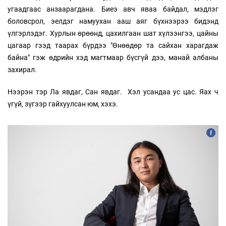
угаадгаас анзаарагдана. Биеэ авч яваа байдал, мэдлэг
боловсрол, эелдэг намуухан ааш аяг бүхнээрээ бидэнд
үлгэрлэдэг. Хурлын өрөөнд, цахилгаан шат хүлээнгээ, цайны
цагаар гээд таарах бүрдээ "Өнөөдөр та сайхан харагдаж
байна" гэж өдрийн хэд магтмаар бүсгүй дээ, манай албаны
захирал.
Нээрэн тэр Ла явдаг, Сан явдаг. Хэл усандаа ус цас. Яах ч
үгүй, зүгээр гайхуулсан юм, хэхэ.