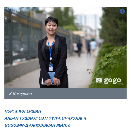
Х.Көгершин
НЭР: Х.КӨГЕРШИН
АЛБАН ТУШААЛ: СЭТГҮҮЛЧ, ОРЧУУЛАГЧ
GOGO.MN-Д АЖИЛЛАСАН ЖИЛ: 6