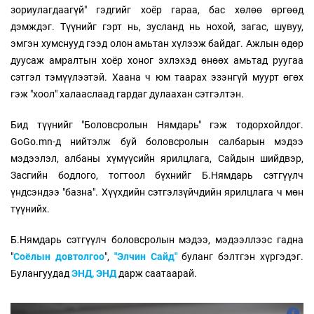
зориулагдаагүй" гэдгийг хоёр гараа, бас хөлөө өргөөд
дэмждэг. Түүнийг гэрт нь, зусланд нь нохой, загас, шувуу,
эмгэн хумснууд гээд олон амьтан хүлээж байдаг. Ажлын өдөр
дуусаж амралтын хоёр хоног эхлэхэд өнөөх амьтад руугаа
сэтгэл тэмүүлээтэй. Хаана ч юм таарах эзэнгүй муурт өгөх
гэж "хоол" халааслаад гардаг дулаахан сэтгэлтэн.
Бид түүнийг "Боловсролын Нямдарь" гэж тодорхойлдог.
GoGo.mn-д нийтэлж буй боловсролын салбарын мэдээ
мэдээлэл, албаны хүмүүсийн ярилцлага, Сайдын шийдвэр,
Засгийн бодлого, тогтоол бүхнийг Б.Нямдарь сэтгүүлч
үндсэндээ "базна". Хүүхдийн сэтгэлзүйчдийн ярилцлага ч мөн
түүнийх.
Б.Нямдарь сэтгүүлч боловсролын мэдээ, мэдээллээс гадна
"
Соёлын довтолгоо
",
"Элчин Сайд"
буланг бэлтгэн хүргэдэг.
Булангуудад
ЭНД,
ЭНД
дарж саатаарай.