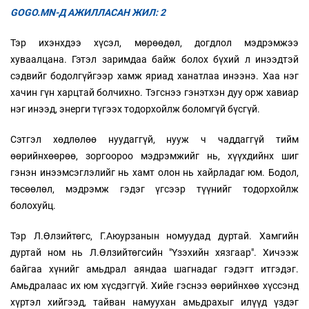
GOGO.MN-Д АЖИЛЛАСАН ЖИЛ: 2
Тэр ихэнхдээ хүсэл, мөрөөдөл, догдлол мэдрэмжээ
хуваалцана. Гэтэл заримдаа байж болох бүхий л инээдтэй
сэдвийг бодолгүйгээр хамж яриад ханатлаа инээнэ. Хаа нэг
хачин гүн харцтай болчихно. Тэгснээ гэнэтхэн дуу орж хавиар
нэг инээд, энерги түгээх тодорхойлж боломгүй бүсгүй.
Сэтгэл хөдлөлөө нуудаггүй, нууж ч чаддаггүй тийм
өөрийнхөөрөө, зоргоороо мэдрэмжийг нь, хүүхдийнх шиг
гэнэн инээмсэглэлийг нь хамт олон нь хайрладаг юм. Бодол,
төсөөлөл, мэдрэмж гэдэг үгсээр түүнийг тодорхойлж
болохуйц.
Тэр Л.Өлзийтөгс, Г.Аюурзанын номуудад дуртай. Хамгийн
дуртай ном нь Л.Өлзийтөгсийн "Үзэхийн хязгаар". Хичээж
байгаа хүнийг амьдрал аяндаа шагнадаг гэдэгт итгэдэг.
Амьдралаас их юм хүсдэггүй. Хийе гэснээ өөрийнхөө хүссэнд
хүртэл хийгээд, тайван намуухан амьдрахыг илүүд үздэг