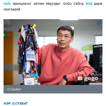
Gafe
ярилцлагыг хөтлөн явуулдаг. GoGo Cafe-д
ЭНД
дарж
саатаарай.
О.Сүхбат
НЭР: О.СҮХБАТ