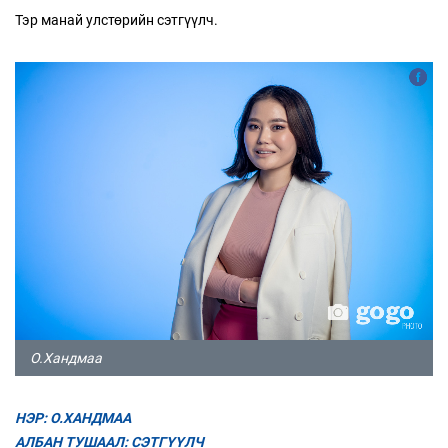
Тэр манай улстөрийн сэтгүүлч.
О.Хандмаа
НЭР: О.ХАНДМАА
АЛБАН ТУШААЛ: СЭТГҮҮЛЧ