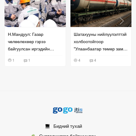
Н.Мандуул: Газар
Шатахууны нийлүүлэлттэй
чөлөөлөхөөр гэрээ
холбоотойгоор
байгуулсан иргэдийн
"Улаанбаатар төмөр зам"
мөнгө шилжээгүй гэсэн
ХНН-ээс МЭДЭГДЭЛ
1
1
4
4
гомдол ирж байна
гаргалаа
Бидний тухай
Сурталчилгаа байршуулах