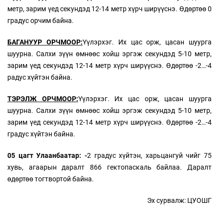
метр, зарим үед секундэд 12-14 метр хүрч ширүүснэ. Өдөртөө 0
градус орчим байна.
БАГАНУУР ОРЧМООР:
Үүлэрхэг. Их цас орж, цасан шуурга
шуурна. Салхи зүүн өмнөөс хойш эргэж секундэд 5-10 метр,
зарим үед секундэд 12-14 метр хүрч ширүүснэ. Өдөртөө -2…-4
радус хүйтэн байна.
ТЭРЭЛЖ ОРЧМООР:
Үүлэрхэг. Их цас орж, цасан шуурга
шуурна. Салхи зүүн өмнөөс хойш эргэж секундэд 5-10 метр,
зарим үед секундэд 12-14 метр хүрч ширүүснэ. Өдөртөө -2…-4
градус хүйтэн байна.
05 цагт Улаанбаатар: -
2 градус хүйтэн, харьцангуй чийг 75
хувь, агаарын даралт 866 гектопаскаль байлаа. Даралт
өдөртөө тогтвортой байна.
Эх сурвалж: ЦУОШГ