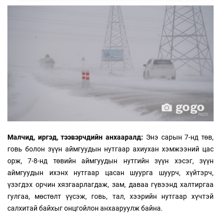
Малчид, иргэд, тээвэрчдийн анхааралд:
Энэ сарын 7-нд төв,
говь болон зүүн аймгуудын нутгаар ахиухан хэмжээний цас
орж, 7-8-нд төвийн аймгуудын нутгийн зүүн хэсэг, зүүн
аймгуудын ихэнх нутгаар цасан шуурга шуурч, хүйтэрч,
үзэгдэх орчин хязгаарлагдаж, зам, даваа гүвээнд халтиргаа
гулгаа, мөстөлт үүсэж, говь, тал, хээрийн нутгаар хүчтэй
салхитай байхыг онцгойлон анхааруулж байна.