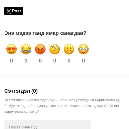
Post
Энэ мэдээ танд ямар санагдав?
0
0
0
0
0
0
Сэтгэгдэл (0)
Та сэтгэгдэл бичихдээ хууль зүйн болон ёс суртахууныг баримтална уу.
Ёс бус сэтгэгдлийг админ устгах эрхтэй. Мэдээний сэтгэгдэлд GoGo.mn
хариуцлага хүлээхгүй.