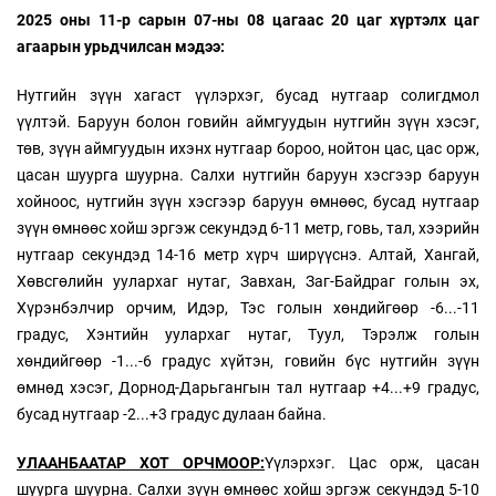
2025 оны 11-р сарын 07-ны 08 цагаас 20 цаг хүртэлх цаг
агаарын урьдчилсан мэдээ:
Нутгийн зүүн хагаст үүлэрхэг, бусад нутгаар солигдмол
үүлтэй. Баруун болон говийн аймгуудын нутгийн зүүн хэсэг,
төв, зүүн аймгуудын ихэнх нутгаар бороо, нойтон цас, цас орж,
цасан шуурга шуурна. Салхи нутгийн баруун хэсгээр баруун
хойноос, нутгийн зүүн хэсгээр баруун өмнөөс, бусад нутгаар
зүүн өмнөөс хойш эргэж секундэд 6-11 метр, говь, тал, хээрийн
нутгаар секундэд 14-16 метр хүрч ширүүснэ. Алтай, Хангай,
Хөвсгөлийн уулархаг нутаг, Завхан, Заг-Байдраг голын эх,
Хүрэнбэлчир орчим, Идэр, Тэс голын хөндийгөөр -6...-11
градус, Хэнтийн уулархаг нутаг, Туул, Тэрэлж голын
хөндийгөөр -1...-6 градус хүйтэн, говийн бүс нутгийн зүүн
өмнөд хэсэг, Дорнод-Дарьгангын тал нутгаар +4...+9 градус,
бусад нутгаар -2...+3 градус дулаан байна.
УЛААНБААТАР ХОТ ОРЧМООР:
Үүлэрхэг. Цас орж, цасан
шуурга шуурна. Салхи зүүн өмнөөс хойш эргэж секундэд 5-10