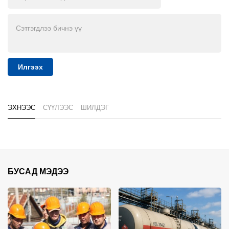
Илгээх
ЭХНЭЭС
СҮҮЛЭЭС
ШИЛДЭГ
БУСАД МЭДЭЭ