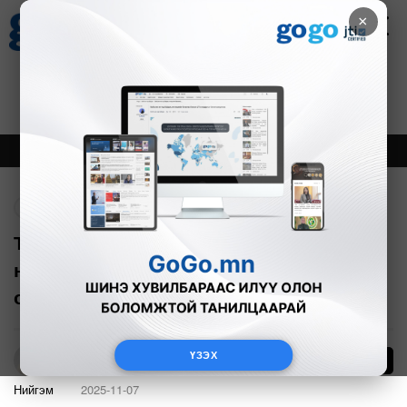
×
Цаг агаар
Зурхай
Валютын ханш
17
8.10
$
3593₮
Онцлох
Шинэ
Тренд
Буцах
Төв, говь болон зүүн аймгуудын
нутгаар цасан шуурга шуурч, үзэгдэх
орчин хязгаарлагдана
ҮЗЭХ
3
Б.Азбаяр
Нийгэм
2025-11-07