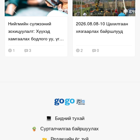
Нийгмийн сүлжээний
2026.08.08-10 Цахилгаан
зохицуулалт: Хүүхэд
хязгаарлах байршлууд
хамгаалах бодлого уу, үг
хэлэх эрхийг хязгаарлах
1
3
2
0
оролдлого уу?
Бидний тухай
Сурталчилгаа байршуулах
Редакцийн ёс зүй