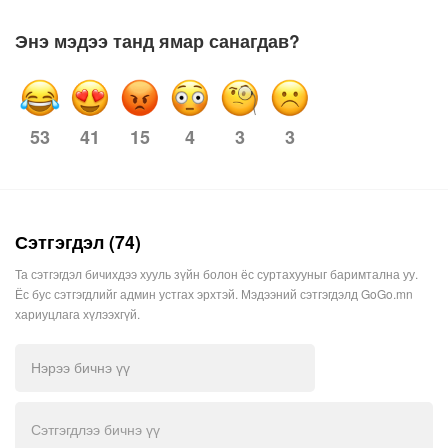
Энэ мэдээ танд ямар санагдав?
53
15
4
3
3
41
Сэтгэгдэл (74)
Та сэтгэгдэл бичихдээ хууль зүйн болон ёс суртахууныг баримтална уу.
Ёс бус сэтгэгдлийг админ устгах эрхтэй. Мэдээний сэтгэгдэлд GoGo.mn
хариуцлага хүлээхгүй.