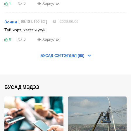
Хариулах
1
0
[ 66.181.190.32 ]
2026.06.05
Зочин
Түй чорт, хэзээ ч үгүй.
Хариулах
0
0
БУСАД СЭТГЭГДЭЛ (65)
БУСАД МЭДЭЭ