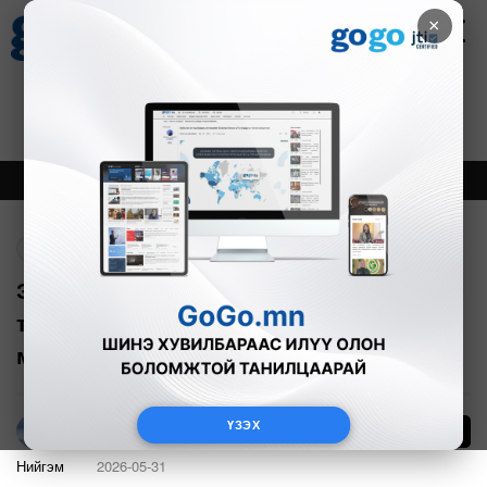
×
Цаг агаар
Зурхай
Валютын ханш
30
8.08
$
3594₮
Онцлох
Шинэ
Тренд
Буцах
Энэтхэгээс тусгай нислэгээр Монголд
түр авчирсан ховор эрдэнэд иргэд
мөргөх боломжтой
ҮЗЭХ
Г.Тэгшсүрэн
Нийгэм
2026-05-31