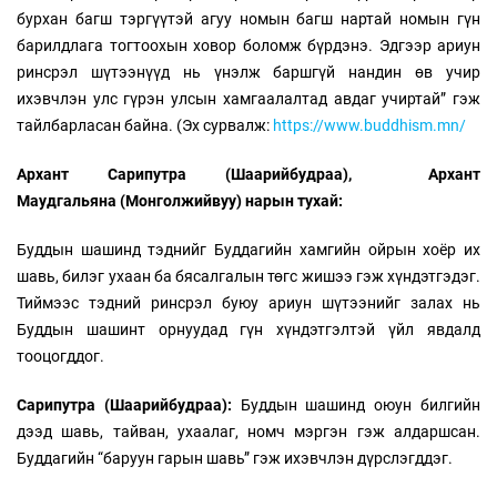
бурхан багш тэргүүтэй агуу номын багш нартай номын гүн
барилдлага тогтоохын ховор боломж бүрдэнэ. Эдгээр ариун
ринсрэл шүтээнүүд нь үнэлж баршгүй нандин өв учир
ихэвчлэн улс гүрэн улсын хамгаалалтад авдаг учиртай” гэж
тайлбарласан байна. (Эх сурвалж:
https://www.buddhism.mn/
Архант Сарипутра (Шаарийбудраа), Архант
Маудгальяна (Монголжийвуу) нарын тухай:
Буддын шашинд тэднийг Буддагийн хамгийн ойрын хоёр их
шавь, билэг ухаан ба бясалгалын төгс жишээ гэж хүндэтгэдэг.
Тиймээс тэдний ринсрэл буюу ариун шүтээнийг залах нь
Буддын шашинт орнуудад гүн хүндэтгэлтэй үйл явдалд
тооцогддог.
Сарипутра (Шаарийбудраа):
Буддын шашинд оюун билгийн
дээд шавь, тайван, ухаалаг, номч мэргэн гэж алдаршсан.
Буддагийн “баруун гарын шавь” гэж ихэвчлэн дүрслэгддэг.