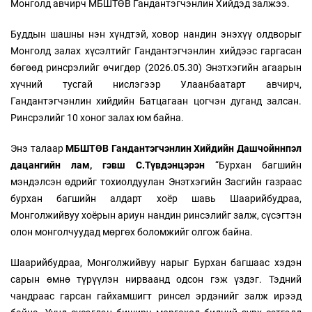
Монголд авчирч МБШТӨВ Гандантэгчэнлин Хийдэд залжээ.
Буддын шашны нэн хүндтэй, ховор нандин энэхүү олдворыг
Монголд залах хүсэлтийг Гандантэгчэнлин хийдээс гаргасан
бөгөөд ринсрэлийг өчигдөр (2026.05.30) Энэтхэгийн агаарын
хүчний тусгай нислэгээр Улаанбаатарт авчирч,
Гандантэгчэнлин хийдийн Батцагаан цогчэн дуганд залсан.
Ринсрэлийг 10 хоног залах юм байна.
Энэ талаар
МБШТӨВ Гандантэгчэнлин Хийдийн Дашчойннпэл
дацангийн лам, гэвш С.Түвдэнцэрэн
“Бурхан багшийн
мэндэлсэн өдрийг тохиолдуулан Энэтхэгийн Засгийн газраас
бурхан багшийн алдарт хоёр шавь Шаарийбудраа,
Монголжийвуу хоёрын ариун нандин ринсэлийг залж, сүсэгтэн
олон монголчуудад мөргөх боломжийг олгож байна.
Шаарийбудраа, Монголжийвуу нарыг Бурхан багшаас хэдэн
сарын өмнө түрүүлэн нирваанд одсон гэж үздэг. Тэдний
чандраас гарсан гайхамшигт ринсел эрдэнийг залж ирээд