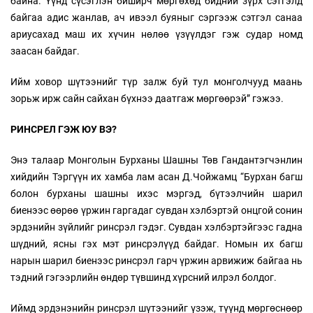
байна. Үүнд сүсэглэн биширч мөргөхөд бидний зүрх сэтгэлд
байгаа адис жанлав, ач ивээл буяныг сэргээж сэтгэл санаа
ариусахад маш их хүчин нөлөө үзүүлдэг гэж судар номд
заасан байдаг.
Ийм ховор шүтээнийг түр залж буй тул монголчууд маань
зорьж ирж сайн сайхан бүхнээ даатгаж мөргөөрэй” гэжээ.
РИНСРЕЛ ГЭЖ ЮУ ВЭ?
Энэ талаар Монголын Бурханы Шашны Төв Гандантэгчэнлин
хийдийн Тэргүүн их хамба лам асан Д.Чойжамц “Бурхан багш
болон бурханы шашны ихэс мэргэд, бүтээлчийн шарил
биенээс өөрөө үржин гаргадаг сувдан хэлбэртэй онцгой сонин
эрдэнийн зүйлийг ринсрэл гэдэг. Сувдан хэлбэртэйгээс гадна
шүдний, ясны гэх мэт ринсрэлүүд байдаг. Номын их багш
нарын шарил биенээс ринсрэл гарч үржин арвижиж байгаа нь
тэдний гэгээрлийн өндөр түвшинд хүрсний илрэл болдог.
Иймд эрдэнэнийн ринсрэл шүтээнийг үзэж, түүнд мөргөснөөр