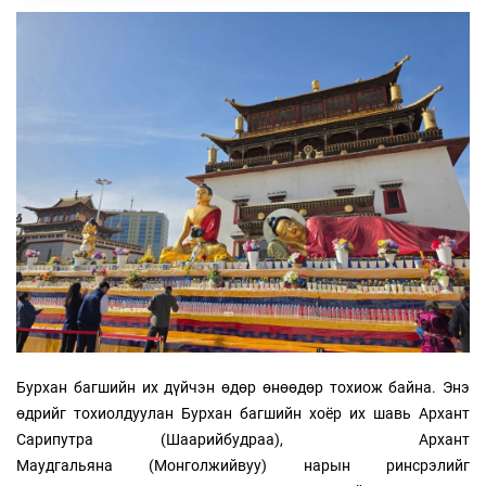
Бурхан багшийн их дүйчэн өдөр өнөөдөр тохиож байна. Энэ
өдрийг тохиолдуулан Бурхан багшийн хоёр их шавь Архант
Сарипутра (Шаарийбудраа), Архант
Маудгальяна
(Монголжийвуу) нарын ринсрэлийг