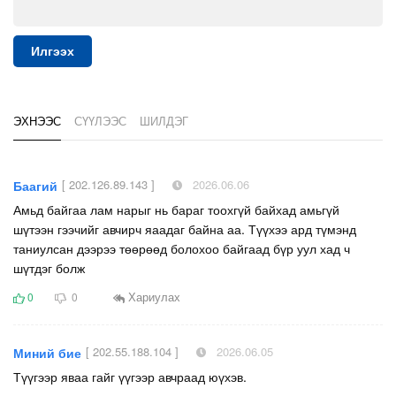
Илгээх
ЭХНЭЭС
СҮҮЛЭЭС
ШИЛДЭГ
[ 202.126.89.143 ]
2026.06.06
Баагий
Амьд байгаа лам нарыг нь бараг тоохгүй байхад амьгүй
шүтээн гээчийг авчирч яаадаг байна аа. Түүхээ ард түмэнд
таниулсан дээрээ төөрөөд болохоо байгаад бүр уул хад ч
шүтдэг болж
Хариулах
0
0
[ 202.55.188.104 ]
2026.06.05
Миний бие
Түүгээр яваа гайг үүгээр авчраад юүхэв.