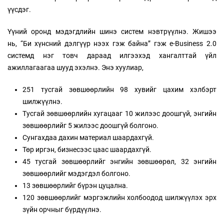
үүсдэг.
Үүний оронд мэдэгдлийн шинэ систем нэвтрүүлнэ. Жишээ
нь, “Би хүнсний дэлгүүр нээх гэж байна” гэж e-Business 2.0
системд нэг товч дараад илгээхэд хангалттай үйл
ажиллагаагаа шууд эхэлнэ. Энэ хуулиар,
251 тусгай зөвшөөрлийн 98 хувийг цахим хэлбэрт
шилжүүлнэ.
Тусгай зөвшөөрлийн хугацааг 10 жилээс доошгүй, энгийн
зөвшөөрлийг 5 жилээс доошгүй болгоно.
Сунгахдаа дахин материал шаардахгүй.
Төр иргэн, бизнесээс цаас шаардахгүй.
45 тусгай зөвшөөрлийг энгийн зөвшөөрөл, 32 энгийн
зөвшөөрлийг мэдэгдэл болгоно.
13 зөвшөөрлийг бүрэн цуцална.
120 зөвшөөрлийг мэргэжлийн холбоодод шилжүүлэх эрх
зүйн орчныг бүрдүүлнэ.