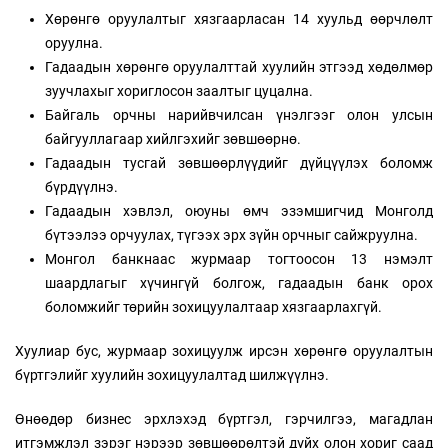
Хөрөнгө оруулалтыг хязгаарласан 14 хуульд өөрчлөлт
оруулна.
Гадаадын хөрөнгө оруулалттай хуулийн этгээд хөдөлмөр
зуучлахыг хориглосон заалтыг цуцална.
Байгаль орчны нарийвчилсан үнэлгээг олон улсын
байгууллагаар хийлгэхийг зөвшөөрнө.
Гадаадын тусгай зөвшөөрлүүдийг дүйцүүлэх боломж
бүрдүүлнэ.
Гадаадын хэвлэл, оюуны өмч эзэмшигчид Монголд
бүтээлээ орчуулах, түгээх эрх зүйн орчныг сайжруулна.
Монгол банкнаас журмаар тогтоосон 13 нэмэлт
шаардлагыг хүчингүй болгож, гадаадын банк орох
боломжийг төрийн зохицуулалтаар хязгаарлахгүй.
Хуулиар бус, журмаар зохицуулж ирсэн хөрөнгө оруулалтын
бүртгэлийг хуулийн зохицуулалтад шилжүүлнэ.
Өнөөдөр бизнес эрхлэхэд бүртгэл, гэрчилгээ, магадлан
итгэмжлэл зэрэг нэрээр зөвшөөрөлтэй дүйх олон хориг саад