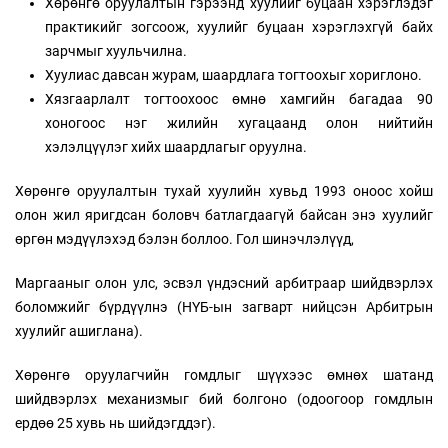
Хөрөнгө оруулалтын гэрээнд хуулийг буцаан хэрэглэдэг
практикийг зогсоож, хуулийг буцаан хэрэглэхгүй байх
зарчмыг хуульчилна.
Хуулиас давсан журам, шаардлага тогтоохыг хориглоно.
Хязгаарлалт тогтоохоос өмнө хамгийн багадаа 90
хоногоос нэг жилийн хугацаанд олон нийтийн
хэлэлцүүлэг хийх шаардлагыг оруулна.
Хөрөнгө оруулалтын тухай хуулийн хувьд 1993 оноос хойш
олон жил яригдсан боловч батлагдаагүй байсан энэ хуулийг
өргөн мэдүүлэхэд бэлэн боллоо. Гол шинэчлэлүүд,
Маргааныг олон улс, эсвэл үндэсний арбитраар шийдвэрлэх
боломжийг бүрдүүлнэ (НҮБ-ын загварт нийцсэн Арбитрын
хуулийг ашиглана).
Хөрөнгө оруулагчийн гомдлыг шүүхээс өмнөх шатанд
шийдвэрлэх механизмыг бий болгоно (одоогоор гомдлын
ердөө 25 хувь нь шийдэгддэг).