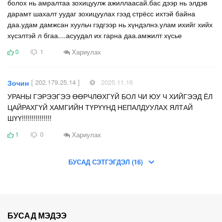
болох нь амралтаа зохицуулж ажиллаасай.бас дээр нь элдэв
дарамт шахалт уудаг зохицуулах гээд стрёсс ихтэй байна
даа.удам дамжсан хуульч гэдгээр нь хүндэлнэ.улам ихийг хийх
хүсэлтэй л бгаа....асуудал их гарна даа.амжилт хүсье
Хариулах
0
1
[ 202.179.25.14 ]
2025.11.16
Зочин
УРАНЫ ГЭРЭЭГЭЭ ӨӨРЧЛӨХГҮЙ БОЛ ЧИ ЮУ Ч ХИЙГЭЭД ЁЛ
ЦАЙРАХГҮЙ ХАМГИЙН ТҮРҮҮНД НЕПАЛДУУЛАХ ЯЛТАЙ
ШҮҮ!!!!!!!!!!!!!!!
Хариулах
1
0
БУСАД СЭТГЭГДЭЛ (16)
БУСАД МЭДЭЭ