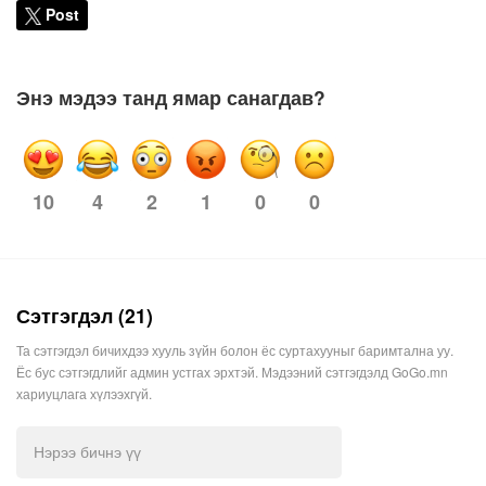
Post
Энэ мэдээ танд ямар санагдав?
4
2
1
0
0
10
Сэтгэгдэл (21)
Та сэтгэгдэл бичихдээ хууль зүйн болон ёс суртахууныг баримтална уу.
Ёс бус сэтгэгдлийг админ устгах эрхтэй. Мэдээний сэтгэгдэлд GoGo.mn
хариуцлага хүлээхгүй.