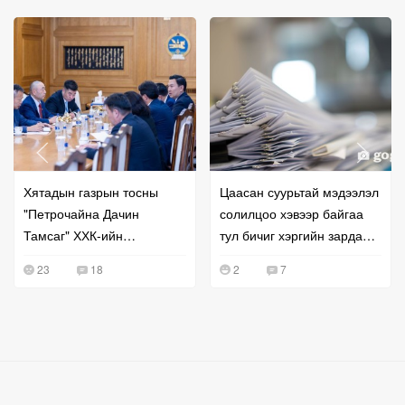
Хятадын газрын тосны
Цаасан суурьтай мэдээлэл
"Петрочайна Дачин
солилцоо хэвээр байгаа
Тамсаг" ХХК-ийн
тул бичиг хэргийн зардал
удирдлагатай уулзжээ
буурахгүй байна гэв
23
18
2
7