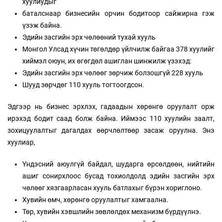
хуулиудыг
баталснаар бизнесийн орчин бодитоор сайжирна гэж
үзэж байна.
Эдийн засгийн эрх чөлөөний тухай хууль
Монгол Улсад хүчин төгөлдөр үйлчилж байгаа 378 хуулийг
хиймэл оюун, их өгөгдөл ашиглан шинжилж үзэхэд:
Эдийн засгийн эрх чөлөөг зөрчиж болзошгүй 228 хууль
Шууд зөрчдөг 110 хууль тогтоогдсон.
Эдгээр нь бизнес эрхлэх, гадаадын хөрөнгө оруулалт орж
ирэхэд бодит саад болж байна. Иймээс 110 хуулийн заалт,
зохицуулалтыг дагалдах өөрчлөлтөөр засаж оруулна. Энэ
хуулиар,
Үндэсний аюулгүй байдал, шударга өрсөлдөөн, нийтийн
ашиг сонирхлоос бусад тохиолдолд эдийн засгийн эрх
чөлөөг хязгаарласан хууль батлахыг бүрэн хориглоно.
Хувийн өмч, хөрөнгө оруулалтыг хамгаална.
Төр, хувийн хэвшлийн зөвлөлдөх механизм бүрдүүлнэ.