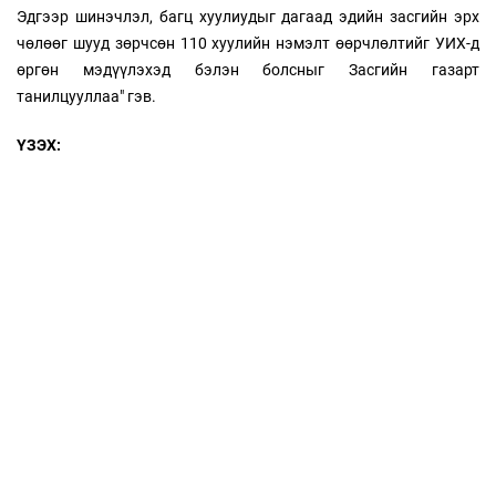
Эдгээр шинэчлэл, багц хуулиудыг дагаад эдийн засгийн эрх
чөлөөг шууд зөрчсөн 110 хуулийн нэмэлт өөрчлөлтийг УИХ-д
өргөн мэдүүлэхэд бэлэн болсныг Засгийн газарт
танилцууллаа" гэв.
ҮЗЭХ: