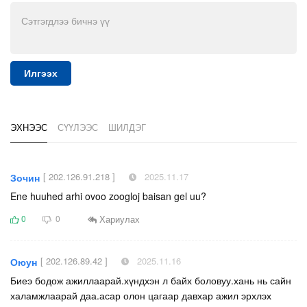
Илгээх
ЭХНЭЭС
СҮҮЛЭЭС
ШИЛДЭГ
[ 202.126.91.218 ]
2025.11.17
Зочин
Ene huuhed arhi ovoo zoogloj baisan gel uu?
Хариулах
0
0
[ 202.126.89.42 ]
2025.11.16
Оюун
Биеэ бодож ажиллаарай.хүндхэн л байх боловуу.хань нь сайн
халамжлаарай даа.асар олон цагаар давхар ажил эрхлэх