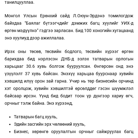
танилцууллаа.
Монгол Улсын Ерөнхий сайд Л.Оюун-Эрдэнэ томилогдож
байхдаа "Баялаг бүтээгчдийг дэмжих багц хуулийг УИХ-д
өргөн мэдүүлнэ" гэдгээ зарласан. Бид 100 хоногийн хугацаанд
энэ хуулиуд дээр ажиллалаа.
Ирэх оны төсөв, төсвийн бодлого, төсвийн хүрээг өргөн
барихдаа бид нэрлэсэн ДНБ-д эзлэх татварын орлогын
харьцааг 30.6 хувь болгож бууруулсан. Өнгөрсөн онд энэ
үзүүлэлт 37 хувь байсан. Энэхүү харьцаа буурснаар хувийн
хэвшилд илүү орон зай гарна. Учир нь төр бизнесийн орчинд
хэт оролцож, хувийн хэвшилтэй өрсөлддөг гэсэн шүүмжлэл
байсаар ирсэн. Үүнд бид бодит тоон үр дүнгээр хариу өгч,
орчныг тэлж байна. Энэ хүрээнд,
Татварын багц хууль,
Эдийн засгийн эрх чөлөөний хууль,
Бизнес, хөрөнгө оруулалтын орчныг сайжруулах багц