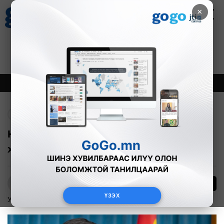
×
Цаг агаар
Зурхай
Валютын ханш
18
8.09
$
3594₮
Онцлох
Шинэ
Тренд
Буцах
Н.Учрал: Эдийн засгийн эрх чөлөөг
хязгаарласан 110 хуулийг өөрчилнө
13
Б.Азбаяр
ҮЗЭХ
Улс төр
2025-11-12