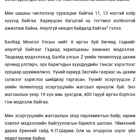
Мөн шашны чиглэлээр суралцаж байгаа 11, 13 настай хоёр
хүүхэд байгаа. Хариуцсан багштай нь тогтмол холбоотой
ажиллаж байна. Аюулгүй нөхцөл байдалд байгаа” гэлээ.
Балбад Монгол Улсын нийт 6 иргэн буй бөгөөд тэднийг
аюулгүй байгааг Гадаад харилцааны яамнаас мэдээлэв.
Ташрамд мэдээлэхэд, Балба улсын Z үеийн төлөөллүүд цахим
орчинд улстөрч, эрх баригчдын хүүхдүүдийн тансаг хэрэглээг
хурцаар шүүмжилжээ. Үүний хариуд Засгийн газраас нь цахим
сүлжээг хориглох шийдвэр гаргасан. Үүнийг эсэргүүцсэн Z
үеийн төлөөллүүд эсэргүүцлийн жагсаал өрнүүлж буй. Энэ
жагсаалын үеэр 19 хүн амь үрэгдэж, 400 гаруй иргэн бэртсэн
гэж мэдээлж байгаа.
Мөн эсэргүүцлийн жагсаалын үеэр парламентын байр, зарим
хэвлэл мэдээллийн байгууллагын барилга шатсан. Үймээний
дараа Ерөнхий сайд К.П.Шарма Оли нь огцорсон зэрэг үйл
явдал өрнөж байна.