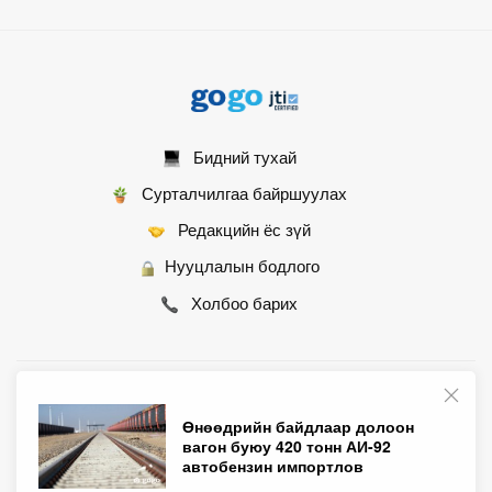
Бидний тухай
Сурталчилгаа байршуулах
Редакцийн ёс зүй
Нууцлалын бодлого
Холбоо барих
© 2007 - 2026 Монгол Контент ХХК • Бүх эрх хуулиар хамгаалагдсан
Өнөөдрийн байдлаар долоон
вагон буюу 420 тонн АИ-92
автобензин импортлов