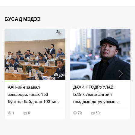
БУСАД МЭДЭЭ
ААН-ийн заавал
ДАХИН ТОДРУУЛАВ:
зөвшөөрөл авах 153
Б.Энх-Амгалангийн
бүртгэл байдгаас 103-ыг
гомдлын дагуу улсын
нь чөлөөлжээ
бүртгэлийг нь сэргээж
1
0
72
50
өгчээ