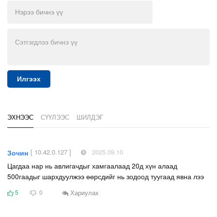
Илгээх
ЭХНЭЭС
СҮҮЛЭЭС
ШИЛДЭГ
[ 10.42.0.127 ]
2025.09.10
Зочин
Цагдаа нар нь авлигачдыг хамгаалаад 20д хүн алаад
500гаадыг шархдуулжээ өөрсдийг нь зодоод туугаад явна лээ
Хариулах
5
0