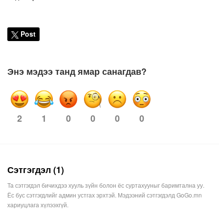
Post
Энэ мэдээ танд ямар санагдав?
1
0
0
0
0
2
Сэтгэгдэл (1)
Та сэтгэгдэл бичихдээ хууль зүйн болон ёс суртахууныг баримтална уу.
Ёс бус сэтгэгдлийг админ устгах эрхтэй. Мэдээний сэтгэгдэлд GoGo.mn
хариуцлага хүлээхгүй.