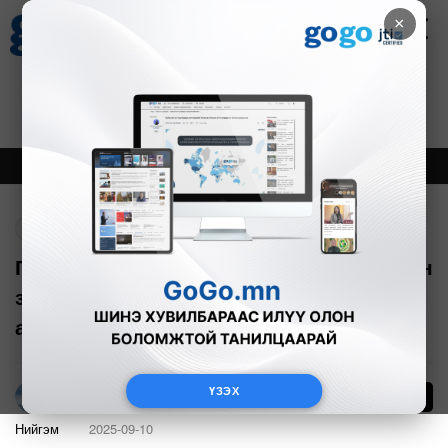
×
Цаг агаар
Зурхай
Валютын ханш
27
8.07
$
3594₮
Онцлох
Шинэ
Тренд
Буцах
ГХЯ: Балбад буй Монгол Улсын 6 иргэн
зочид буудалд, шашны сургуульд
аюулгүй байна
ҮЗЭХ
40
Г.Тэгшсүрэн
Нийгэм
2025-09-10