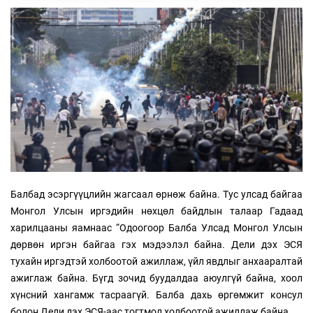
Балбад эсэргүүцлийн жагсаал өрнөж байна. Тус улсад байгаа
Монгол Улсын иргэдийн нөхцөл байдлын талаар Гадаад
харилцааны яамнаас “Одоогоор Балба Улсад Монгол Улсын
дөрвөн иргэн байгаа гэх мэдээлэл байна. Дели дэх ЭСЯ
тухайн иргэдтэй холбоотой ажиллаж, үйл явдлыг анхааралтай
ажиглаж байна. Бүгд зочид буудалдаа аюулгүй байна, хоол
хүнсний хангамж тасраагүй. Балба дахь өргөмжит консул
болон Дели дэх ЭСЯ-аас тогтмол холбоотой ажиллаж байна.