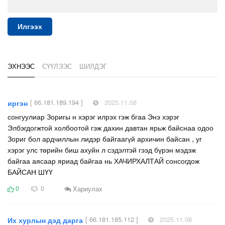
Илгээх
ЭХНЭЭС
СҮҮЛЭЭС
ШИЛДЭГ
[ 66.181.189.194 ]
2025.11.08
иргэн
сонгуулиар Зоригы н хэрэг илрэх гэж бгаа Энэ хэрэг
Элбэгдогжтой холбоотой гэж дахин давтан ярьж байснаа одоо
Зориг бол ардчиллын лидэр байгаагүй архичин байсан , уг
хэрэг улс төрийн биш ахуйн л сэдэлтэй гээд бүрэн мэдэж
байгаа аясаар яриад байгаа нь ХАЧИРХАЛТАЙ сонсогдож
БАЙСАН ШҮҮ
Хариулах
0
0
[ 66.181.185.112 ]
2025.11.08
Их хурлын дэд дарга