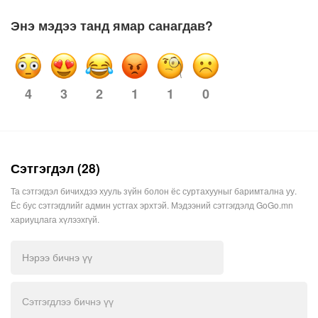
Энэ мэдээ танд ямар санагдав?
4
2
1
1
0
3
Сэтгэгдэл (28)
Та сэтгэгдэл бичихдээ хууль зүйн болон ёс суртахууныг баримтална уу.
Ёс бус сэтгэгдлийг админ устгах эрхтэй. Мэдээний сэтгэгдэлд GoGo.mn
хариуцлага хүлээхгүй.