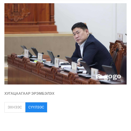
ХУГАЦААГААР ЭРЭМБЭЛЭХ
ЭХНЭЭС
СҮҮЛЭЭС