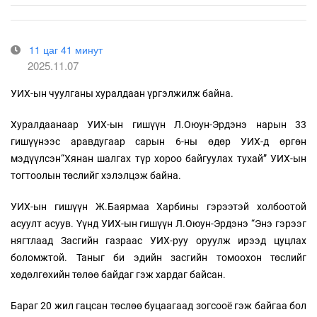
11 цаг 41 минут
2025.11.07
УИХ-ын чуулганы хуралдаан үргэлжилж байна.
Хуралдаанаар УИХ-ын гишүүн Л.Оюун-Эрдэнэ нарын 33
гишүүнээс аравдугаар сарын 6-ны өдөр УИХ-д өргөн
мэдүүлсэн“Хянан шалгах түр хороо байгуулах тухай” УИХ-ын
тогтоолын төслийг хэлэлцэж байна.
УИХ-ын гишүүн Ж.Баярмаа Харбины гэрээтэй холбоотой
асуулт асуув. Үүнд УИХ-ын гишүүн Л.Оюун-Эрдэнэ “Энэ гэрээг
нягтлаад Засгийн газраас УИХ-руу оруулж ирээд цуцлах
боломжтой. Таныг би эдийн засгийн томоохон төслийг
хөдөлгөхийн төлөө байдаг гэж хардаг байсан.
Бараг 20 жил гацсан төслөө буцаагаад зогсооё гэж байгаа бол