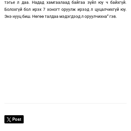
тэгье л даа. Надад хамгаалаад байгаа зүйл юу ч байхгүй.
Болохгүй бол ирэх 7 хоногт оруулж ирээд л цуцалчихгүй юу.
Энэ нууц биш. Нөгөө талдаа мэдэгдээд л оруулчихна” гэв.
Post