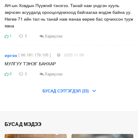
АН-ын Ховдын Пүүжгий тэнэгээ. Танай нам үндсэн хууль
зөрчсөн асуудалд орооцолдчихоод байгаагаа мэдэж байна уу.
Нөгөө 71 ийн тал нь танай нам яанаа өөрөө бас орчихсон тууж
явна
Хариулах
1
0
[ 66.181.179.105 ]
2025.11.08
иргэн
МУЛГУУ ТЭНЭГ БАНХАР
Хариулах
0
2
БУСАД СЭТГЭГДЭЛ (23)
БУСАД МЭДЭЭ