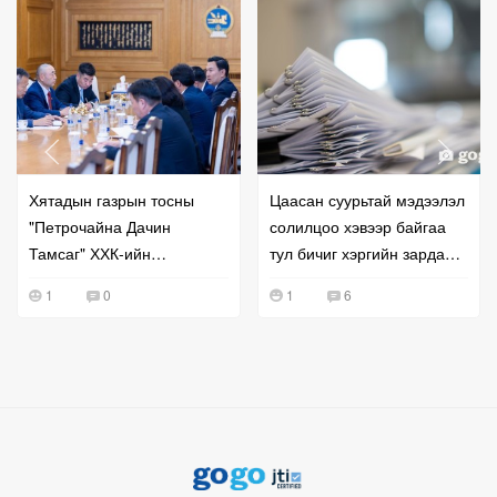
Хятадын газрын тосны
Цаасан суурьтай мэдээлэл
"Петрочайна Дачин
солилцоо хэвээр байгаа
Тамсаг" ХХК-ийн
тул бичиг хэргийн зардал
удирдлагатай уулзжээ
буурахгүй байна гэв
1
0
1
6