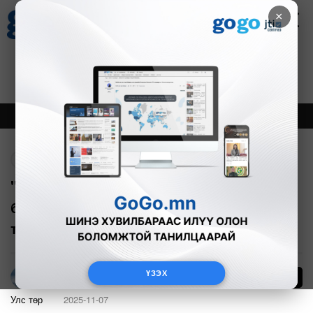
×
Цаг агаар
Зурхай
Валютын ханш
30
8.08
$
3594₮
Онцлох
Шинэ
Тренд
Буцах
"Бараг 20 жил гацсан төслөө
буцаагаад зогсооё гэж байгаа бол
тэгье л дээ"
ҮЗЭХ
126
Г.Тэгшсүрэн
Улс төр
2025-11-07