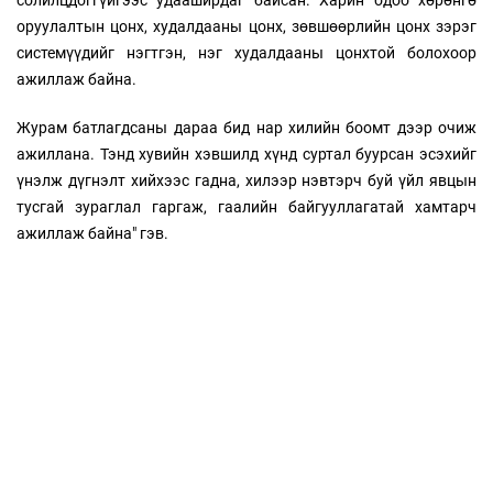
солилцдоггүйгээс удааширдаг байсан. Харин одоо хөрөнгө
оруулалтын цонх, худалдааны цонх, зөвшөөрлийн цонх зэрэг
системүүдийг нэгтгэн, нэг худалдааны цонхтой болохоор
ажиллаж байна.
Журам батлагдсаны дараа бид нар хилийн боомт дээр очиж
ажиллана. Тэнд хувийн хэвшилд хүнд суртал буурсан эсэхийг
үнэлж дүгнэлт хийхээс гадна, хилээр нэвтэрч буй үйл явцын
тусгай зураглал гаргаж, гаалийн байгууллагатай хамтарч
ажиллаж байна" гэв.