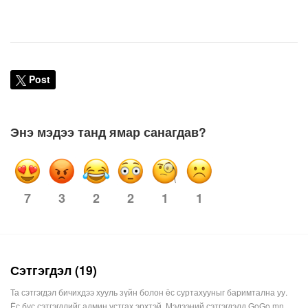
Post
Энэ мэдээ танд ямар санагдав?
3
2
2
1
1
7
Сэтгэгдэл (19)
Та сэтгэгдэл бичихдээ хууль зүйн болон ёс суртахууныг баримтална уу.
Ёс бус сэтгэгдлийг админ устгах эрхтэй. Мэдээний сэтгэгдэлд GoGo.mn