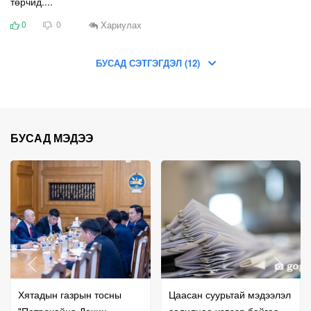
төрчид....
Хариулах
0
0
БУСАД СЭТГЭГДЭЛ (12)
БУСАД МЭДЭЭ
Хятадын газрын тосны
Цаасан суурьтай мэдээлэл