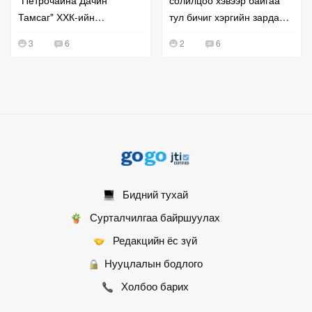
"Петрочайна Дачин
солилцоо хэвээр байгаа
Тамсаг" ХХК-ийн
тул бичиг хэргийн зардал
удирдлагатай уулзжээ
буурахгүй байна гэв
3
6
2
6
Бидний тухай
Сурталчилгаа байршуулах
Редакцийн ёс зүй
Нууцлалын бодлого
Холбоо барих