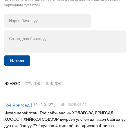
хариуцлага хүлээхгүй.
Илгээх
ЭХНЭЭС
СҮҮЛЭЭС
ШИЛДЭГ
[ 10.42.0.127 ]
2025.08.22
Гоё Яригсад
Чухал царайлсан, Гоё сайхнаас нь ХЭЛЭГСЭД ЯРИГСАД
ХООСОН ХИЙРХЭГСЭДЭЭР дүүрсэн улс юмаа...гарч байгаа үр
дүн гэж бна уу ??? худлаа 4 жил гоё гоё ярисаар 4 жилээ