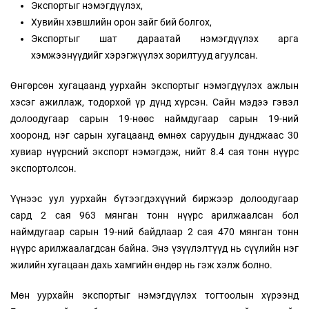
Экспортыг нэмэгдүүлэх,
Хувийн хэвшлийн орон зайг бий болгох,
Экспортыг шат дараатай нэмэгдүүлэх арга
хэмжээнүүдийг хэрэгжүүлэх зорилтууд агуулсан.
Өнгөрсөн хугацаанд уурхайн экспортыг нэмэгдүүлэх ажлын
хэсэг ажиллаж, тодорхой үр дүнд хүрсэн. Сайн мэдээ гэвэл
долоодугаар сарын 19-нөөс наймдугаар сарын 19-ний
хооронд, нэг сарын хугацаанд өмнөх саруудын дунджаас 30
хувиар нүүрсний экспорт нэмэгдэж, нийт 8.4 сая тонн нүүрс
экспортолсон.
Үүнээс уул уурхайн бүтээгдэхүүний биржээр долоодугаар
сард 2 сая 963 мянган тонн нүүрс арилжаалсан бол
наймдугаар сарын 19-ний байдлаар 2 сая 470 мянган тонн
нүүрс арилжаалагдсан байна. Энэ үзүүлэлтүүд нь сүүлийн нэг
жилийн хугацаан дахь хамгийн өндөр нь гэж хэлж болно.
Мөн уурхайн экспортыг нэмэгдүүлэх тогтоолын хүрээнд