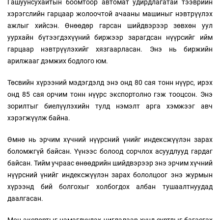
Гашуунсухайтын боомтоор автомат удирдлагатай тээврийн
хэрэгслийн гарцаар жолоочтой ачааны машиныг нэвтрүүлэх
ажлыг хийсэн. Өнөөдөр гарсан шийдвэрээр зөвхөн уул
уурхайн бүтээгдэхүүний биржээр зарагдсан нүүрсийг ийм
гарцаар нэвтрүүлэхийг хязгаарласан. Энэ нь биржийн
арилжааг дэмжих бодлого юм.
Төсвийн хүрээний мэдэгдэлд энэ онд 80 сая тонн нүүрс, ирэх
онд 85 сая орчим тонн нүүрс экспортолно гэж тооцсон. Энэ
зорилтыг биелүүлэхийн тулд нэмэлт арга хэмжээг авч
хэрэгжүүлж байна.
Өмнө нь эрчим хүчний нүүрсний үнийг индексжүүлэн зарах
боломжгүй байсан. Үүнээс болоод сорчлох асуудлууд гардаг
байсан. Тийм учраас өнөөдрийн шийдвэрээр энэ эрчим хүчний
нүүрсний үнийг индексжүүлэн зарах бололцоог энэ журмын
хүрээнд бий болгохыг холбогдох албан тушаалтнуудад
даалгасан.