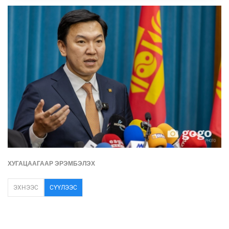
ХУГАЦААГААР ЭРЭМБЭЛЭХ
ЭХНЭЭС
СҮҮЛЭЭС