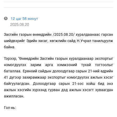
12 цаг 58 минут
2025.08.20
Засгийн газрын өнөөдрийн /2025.08.20/ хуралдаанаас гарсан
шийдвэрийг Эдийн засаг, хөгжлийн сайд Н.Учрал танилцуулж
байна.
Тэрээр, "Өнөөдрийн Засгийн газрын хуралдаанаар экспортыг
нэмэгдүүлэх зарим арга хэмжээний тухай тогтоолыг
баталлаа. Ерөнхий сайдын долоодугаар сарын 21-ний өдрийн
41 дүгээр захирамжаар экспортыг нэмэгдүүлэх ажлын хэсэг
байгуулагдсан. Долоодугаар сарын 21-ээс хойш бид энэ
ажлын хэсгийн хүрээнд гурван дэд ажлын хэсэгт хуваагдан
ажилласан.
Гол нь: