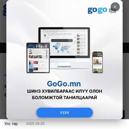
×
Цаг агаар
Зурхай
Валютын ханш
30
8.08
$
3594₮
Онцлох
Шинэ
Тренд
Буцах
"Эрчим хүчний нүүрсний үнийг
индексжүүлэн өөрчлөх журмыг энэ
сард батална"
ҮЗЭХ
38
Б.Азбаяр
Улс төр
2025-08-20