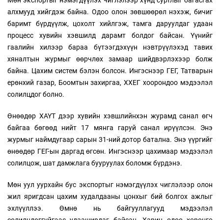
Мөн экспортыг нэмэгдүүлэх чиглэлээр хүнд суртлыг багасгах
алхмууд хийгдэж байна. Одоо олон зөвшөөрөл нэхэж, бичиг
баримт бүрдүүлж, цохолт хийлгэж, тамга даруулдаг удаан
процесс хувийн хэвшилд дарамт болдог байсан. Үүнийг
гаалийн хилээр бараа бүтээгдэхүүн нэвтрүүлэхэд тавих
хяналтын журмыг өөрчлөх замаар шийдвэрлэхээр болж
байна. Цахим систем бэлэн болсон. Ингэснээр ГЕГ, Татварын
ерөнхий газар, Боомтын захиргаа, ХХЕГ хоорондоо мэдээлэл
солилцдог болно.
Өнөөдөр ХАҮТ дээр хувийн хэвшлийнхэн журамд санал өгч
байгаа бөгөөд нийт 17 мянга гаруй санал ирүүлсэн. Энэ
журмыг наймдугаар сарын 31-ний дотор батална. Энэ үүргийг
өнөөдөр ГЕГ-ын даргад өгсөн. Ингэснээр цахимаар мэдээлэл
солилцож, шат дамжлага бууруулах боломж бүрдэнэ.
Мөн уул уурхайн бус экспортыг нэмэгдүүлэх чиглэлээр олон
жил яригдсан цахим худалдааны цонхыг бий болгох ажлыг
эхлүүллээ. Өмнө нь байгууллагууд мэдээлэл