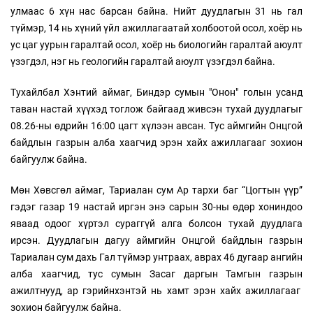
улмаас 6 хүн нас барсан байна. Нийт дуудлагын 31 нь гал
түймэр, 14 нь хүний үйл ажиллагаатай холбоотой осол, хоёр нь
ус цаг уурын гаралтай осол, хоёр нь биологийн гаралтай аюулт
үзэгдэл, нэг нь геологийн гаралтай аюулт үзэгдэл байна.
Тухайлбал Хэнтий аймаг, Биндэр сумын "Онон" голын усанд
таван настай хүүхэд тоглож байгаад живсэн тухай дуудлагыг
08.26-ны өдрийн 16:00 цагт хүлээн авсан. Тус аймгийн Онцгой
байдлын газрын алба хаагчид эрэн хайх ажиллагааг зохион
байгуулж байна.
Мөн Хөвсгөл аймаг, Тариалан сум Ар тархи баг “Цогтын үүр”
гэдэг газар 19 настай иргэн энэ сарын 30-ны өдөр хониндоо
яваад одоог хүртэл сураггүй алга болсон тухай дуудлага
ирсэн. Дуудлагын дагуу аймгийн Онцгой байдлын газрын
Тариалан сум дахь Гал түймэр унтраах, аврах 46 дугаар ангийн
алба хаагчид, тус сумын Засаг даргын Тамгын газрын
ажилтнууд, ар гэрийнхэнтэй нь хамт эрэн хайх ажиллагааг
зохион байгуулж байна.