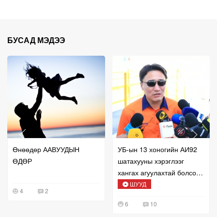
БУСАД МЭДЭЭ
Өнөөдөр ААВУУДЫН
УБ-ын 13 хоногийн АИ92
ӨДӨР
шатахууны хэрэглээг
хангах агуулахтай болсон
талаар мэдээлж байна
ШУУД
4
2
6
10