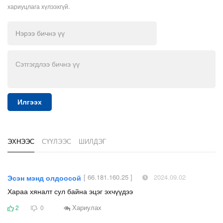
хариуцлага хүлээхгүй.
Илгээх
ЭХНЭЭС
СҮҮЛЭЭС
ШИЛДЭГ
[ 66.181.160.25 ]
2024.09.02
Эсэн мэнд олдоосой
Хараа хяналт сул байна эцэг эхчүүдээ
Хариулах
2
0