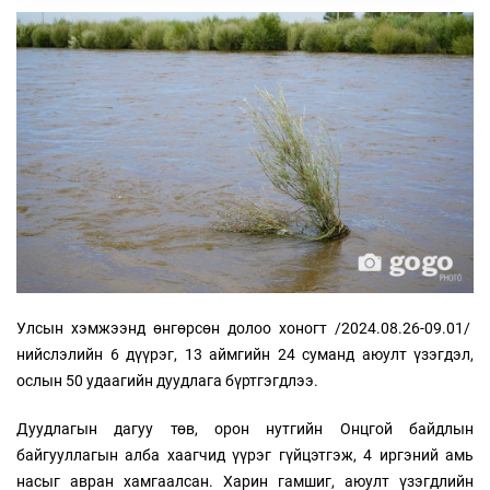
Улсын хэмжээнд өнгөрсөн долоо хоногт /2024.08.26-09.01/
нийслэлийн 6 дүүрэг, 13 аймгийн 24 суманд аюулт үзэгдэл,
ослын 50 удаагийн дуудлага бүртгэгдлээ.
Дуудлагын дагуу төв, орон нутгийн Онцгой байдлын
байгууллагын алба хаагчид үүрэг гүйцэтгэж, 4 иргэний амь
насыг авран хамгаалсан. Харин гамшиг, аюулт үзэгдлийн