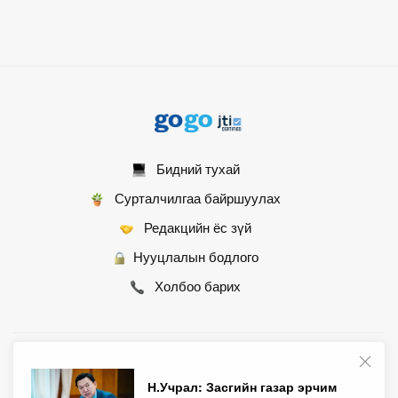
Бидний тухай
Сурталчилгаа байршуулах
Редакцийн ёс зүй
Нууцлалын бодлого
Холбоо барих
© 2007 - 2026 Монгол Контент ХХК • Бүх эрх хуулиар хамгаалагдсан
Н.Учрал: Засгийн газар эрчим