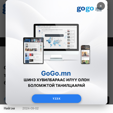
×
Цаг агаар
Зурхай
Валютын ханш
30
8.08
$
3594₮
Онцлох
Шинэ
Тренд
Буцах
Онон голд тоглож байгаад живсэн
таван настай хүүхдийг эрэн хайж
байна
ҮЗЭХ
98
Г.Тэгшсүрэн
Нийгэм
2024-09-02