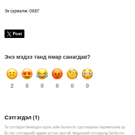
Эх сурвалж: ОБЕГ
Post
Энэ мэдээ танд ямар санагдав?
2
0
0
0
0
0
Сэтгэгдэл (1)
Та сэтгэгдэл бичихдээ хууль зүйн болон ёс суртахууныг баримтална уу.
Ёс бус сэтгэгдлийг админ устгах эрхтэй. Мэдээний сэтгэгдэлд GoGo.mn