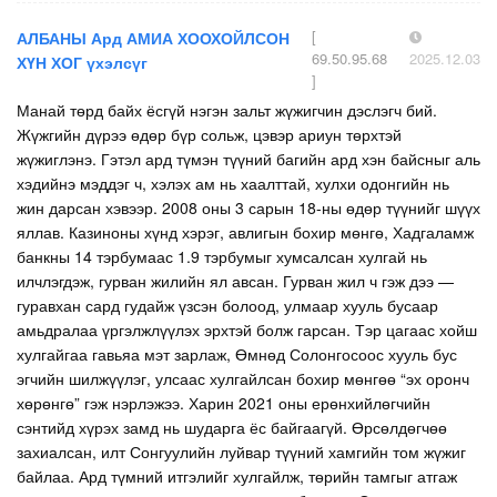
[
АЛБАНЫ Ард АМИА ХООХОЙЛСОН
69.50.95.68
2025.12.03
ХҮН ХОГ үхэлсүг
]
Манай төрд байх ёсгүй нэгэн зальт жүжигчин дэслэгч бий.
Жүжгийн дүрээ өдөр бүр сольж, цэвэр ариун төрхтэй
жүжиглэнэ. Гэтэл ард түмэн түүний багийн ард хэн байсныг аль
хэдийнэ мэддэг ч, хэлэх ам нь хаалттай, хулхи одонгийн нь
жин дарсан хэвээр. 2008 оны 3 сарын 18-ны өдөр түүнийг шүүх
яллав. Казиноны хүнд хэрэг, авлигын бохир мөнгө, Хадгаламж
банкны 14 тэрбумаас 1.9 тэрбумыг хумсалсан хулгай нь
илчлэгдэж, гурван жилийн ял авсан. Гурван жил ч гэж дээ —
гуравхан сард гудайж үзсэн болоод, улмаар хууль бусаар
амьдралаа үргэлжлүүлэх эрхтэй болж гарсан. Тэр цагаас хойш
хулгайгаа гавьяа мэт зарлаж, Өмнөд Солонгосоос хууль бус
эгчийн шилжүүлэг, улсаас хулгайлсан бохир мөнгөө “эх оронч
хөрөнгө” гэж нэрлэжээ. Харин 2021 оны ерөнхийлөгчийн
сэнтийд хүрэх замд нь шударга ёс байгаагүй. Өрсөлдөгчөө
захиалсан, илт Сонгуулийн луйвар түүний хамгийн том жүжиг
байлаа. Ард түмний итгэлийг хулгайлж, төрийн тамгыг атгаж