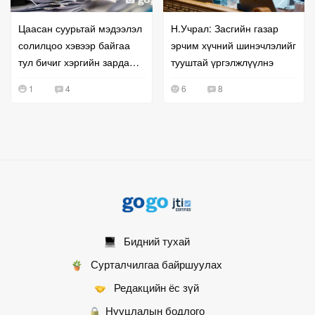
Цаасан суурьтай мэдээлэл
Н.Учрал: Засгийн газар
солилцоо хэвээр байгаа
эрчим хүчний шинэчлэлийг
тул бичиг хэргийн зардал
тууштай үргэлжлүүлнэ
буурахгүй байна гэв
1
4
6
8
Бидний тухай
Сурталчилгаа байршуулах
Редакцийн ёс зүй
Нууцлалын бодлого