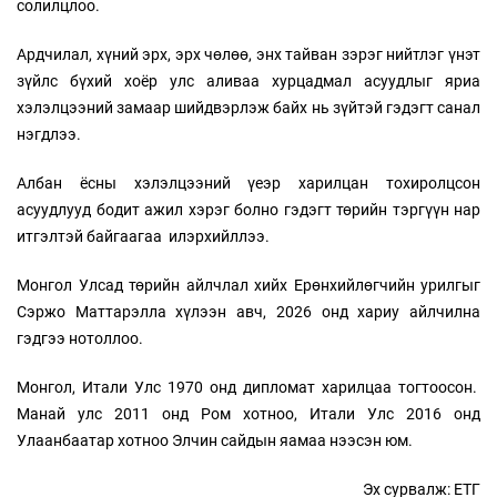
солилцлоо.
Ардчилал, хүний эрх, эрх чөлөө, энх тайван зэрэг нийтлэг үнэт
зүйлс бүхий хоёр улс аливаа хурцадмал асуудлыг яриа
хэлэлцээний замаар шийдвэрлэж байх нь зүйтэй гэдэгт санал
нэгдлээ.
Албан ёсны хэлэлцээний үеэр харилцан тохиролцсон
асуудлууд бодит ажил хэрэг болно гэдэгт төрийн тэргүүн нар
итгэлтэй байгаагаа илэрхийллээ.
Монгол Улсад төрийн айлчлал хийх Ерөнхийлөгчийн урилгыг
Сэржо Маттарэлла хүлээн авч, 2026 онд хариу айлчилна
гэдгээ нотоллоо.
Монгол, Итали Улс 1970 онд дипломат харилцаа тогтоосон.
Манай улс 2011 онд Ром хотноо, Итали Улс 2016 онд
Улаанбаатар хотноо Элчин сайдын яамаа нээсэн юм.
Эх сурвалж: ЕТГ