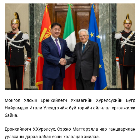
Монгол Улсын Ерөнхийлөгч Ухнаагийн Хүрэлсүхийн Бүгд
Найрамдах Итали Улсад хийж буй төрийн айлчлал үргэлжилж
байна.
Ерөнхийлөгч У.Хүрэлсүх, Сэржо Маттарэлла нар ганцаарчлан
уулзсаны дараа албан ёсны хэлэлцээ хийлээ.