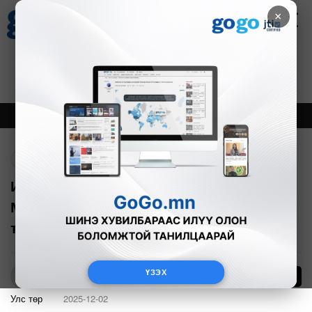
×
Цаг агаар
Зурхай
Валютын ханш
30
8.08
$
3594₮
Онцлох
Шинэ
Тренд
Буцах
Италийн Ерөнхийлөгч Сэржо
Маттарэлла ирэх жил Монгол Улсад
төрийн айлчлал хийнэ
ҮЗЭХ
2
Б.Азбаяр
Улс төр
2025-12-02