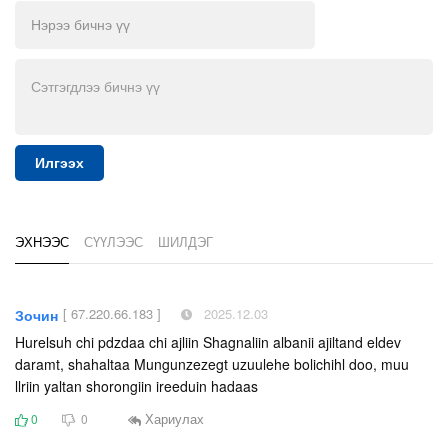
Илгээх
ЭХНЭЭС
СҮҮЛЭЭС
ШИЛДЭГ
[ 67.220.66.183 ]
2025.12.03
Зочин
Hurelsuh chi pdzdaa chi ajliin Shagnaliin albanii ajiltand eldev
daramt, shahaltaa Mungunzezegt uzuulehe bolichihl doo, muu
llriin yaltan shorongiin ireeduin hadaas
Хариулах
0
0