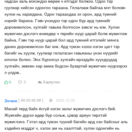
чадсан заль мэхэндээ өөрөө ч итгэдэг болжээ. Одоо тэр
гуулиар хийсэн одонгоо тараана. Гялалзаж байгаа мэт боловч
хулхи нь харагдана. Одон тараахдаа эх орон, ард түмний
нэрийг барина. Гэвч үнэндээ тэр одон бүр ард түмнийг
доромжилсон, хулгайг гавьяа болгосон зэвсэг нь юм. Хулхи
жүжигчин дэслэгч өнөөдөр ч төрийн нүүр царай болж жүжиглэж
байна. Гэвч тэр нүүр царай бол ард түмний итгэлийг мянга
дахин доромжилсон баг юм. Ард түмэн хэзээ нэгэн цагт тэр
багийг нь хуулж, гуулиар гялалзсан гавьяаны үнэн нүүрийг
илчлэх болно. Энэ Хүрэлсүх хулгайч ирээдүйн хүүхдүүдэд
хулгайч, зөвхөн хар амиа бодсон бузартай жүжигчин нүүрээрээ
л үлдэв..
Хариулах
0
0
[ 69.50.95.68 ]
2025.12.03
Зочин
Манай төрд байх ёсгүй нэгэн зальт жүжигчин дэслэгч бий.
Жүжгийн дүрээ өдөр бүр сольж, цэвэр ариун төрхтэй
жүжиглэнэ. Гэтэл ард түмэн түүний багийн ард хэн байсныг аль
хэдийнэ мэддэг ч, хэлэх ам нь хаалттай, хулхи одонгийн нь