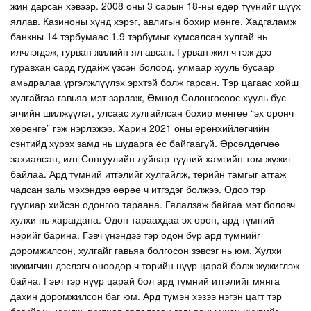
жин дарсан хэвээр. 2008 оны 3 сарын 18-ны өдөр түүнийг шүүх
яллав. Казиноны хүнд хэрэг, авлигын бохир мөнгө, Хадгаламж
банкны 14 тэрбумаас 1.9 тэрбумыг хумсалсан хулгай нь
илчлэгдэж, гурван жилийн ял авсан. Гурван жил ч гэж дээ —
гуравхан сард гудайж үзсэн болоод, улмаар хууль бусаар
амьдралаа үргэлжлүүлэх эрхтэй болж гарсан. Тэр цагаас хойш
хулгайгаа гавьяа мэт зарлаж, Өмнөд Солонгосоос хууль бус
эгчийн шилжүүлэг, улсаас хулгайлсан бохир мөнгөө “эх оронч
хөрөнгө” гэж нэрлэжээ. Харин 2021 оны ерөнхийлөгчийн
сэнтийд хүрэх замд нь шударга ёс байгаагүй. Өрсөлдөгчөө
захиалсан, илт Сонгуулийн луйвар түүний хамгийн том жүжиг
байлаа. Ард түмний итгэлийг хулгайлж, төрийн тамгыг атгаж
чадсан заль мэхэндээ өөрөө ч итгэдэг болжээ. Одоо тэр
гуулиар хийсэн одонгоо тараана. Гялалзаж байгаа мэт боловч
хулхи нь харагдана. Одон тараахдаа эх орон, ард түмний
нэрийг барина. Гэвч үнэндээ тэр одон бүр ард түмнийг
доромжилсон, хулгайг гавьяа болгосон зэвсэг нь юм. Хулхи
жүжигчин дэслэгч өнөөдөр ч төрийн нүүр царай болж жүжиглэж
байна. Гэвч тэр нүүр царай бол ард түмний итгэлийг мянга
дахин доромжилсон баг юм. Ард түмэн хэзээ нэгэн цагт тэр
багийг нь хуулж, гуулиар гялалзсан гавьяаны үнэн нүүрийг