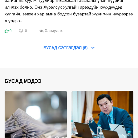
илчлэх болно. Энэ Хүрэлсүх хулгайч ирээдүйн хүүхдүүдэд
хулгайч, зөвхөн хар амиа бодсон бузартай жүжигчин нүүрээрээ
л үлдэв..
Хариулах
0
0
БУСАД СЭТГЭГДЭЛ (5)
БУСАД МЭДЭЭ