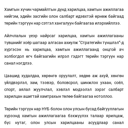
Хамтын хүчин чармайлтын дүнд харилцаа, хамтын ажиллагаа
нийгэм, эдийн засгийн олон салбарт идэвхтэй өрнөж байгаад
төрийн тэргүүн нар сэтгэл хангалуун байгаагаа илэрхийллээ.
Айлчлалын үеэр найрсаг харилцаа, хамтын ажиллагааны
түвшнийг хоёр шатаар алгасан ахиулж “Стратегийн түншлэл”-д
хүргэсэн нь харилцаа, хамтын ажиллагаанд онцгой ач
холбогдол өгч байгаагийн илрэл гэдэгт төрийн тэргүүн нар
санал нэгдлээ.
Цаашид худалдаа, хөрөнгө оруулалт, хөдөө аж ахуй, хөнгөн
үйлдвэрлэл, зам, тээвэр, боловсрол, шинжлэх ухаан, соёл,
спорт, аялал жуулчлал, хэвлэл мэдээлэл зэрэг салбарт
харилцан ашигтай хамтрахын төлөө байгаагаа нотоллоо.
Төрийн тэргүүн нар НҮБ болон олон улсын бусад байгууллагын
хүрээнд хамтын ажиллагаагаа бэхжүүлэх талаар ярилцаж,
бүс нутаг, олон улсын харилцааны асуудлаар санал