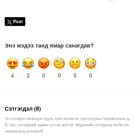
Post
Энэ мэдээ танд ямар санагдав?
2
0
0
0
0
4
Сэтгэгдэл (8)
Та сэтгэгдэл бичихдээ хууль зүйн болон ёс суртахууныг баримтална уу.
Ёс бус сэтгэгдлийг админ устгах эрхтэй. Мэдээний сэтгэгдэлд GoGo.mn
хариуцлага хүлээхгүй.