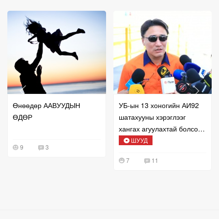
Өнөөдөр ААВУУДЫН
УБ-ын 13 хоногийн АИ92
ӨДӨР
шатахууны хэрэглээг
хангах агуулахтай болсон
талаар мэдээлж байна
ШУУД
9
3
7
11