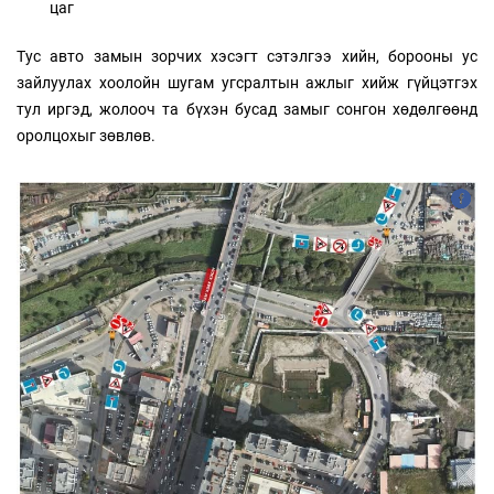
цаг
Тус авто замын зорчих хэсэгт сэтэлгээ хийн, борооны ус
зайлуулах хоолойн шугам угсралтын ажлыг хийж гүйцэтгэх
тул иргэд, жолооч та бүхэн бусад замыг сонгон хөдөлгөөнд
оролцохыг зөвлөв.