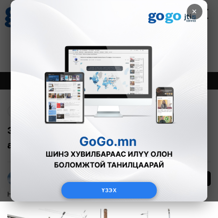
×
Цаг агаар
Зурхай
Валютын ханш
21
8.09
$
3594₮
Онцлох
Шинэ
Тренд
Буцах
Энхтайваны гүүрний доод хэсгийн
авто замыг хаана
8
Г.Тэгшсүрэн
ҮЗЭХ
Нийгэм
2025-08-14