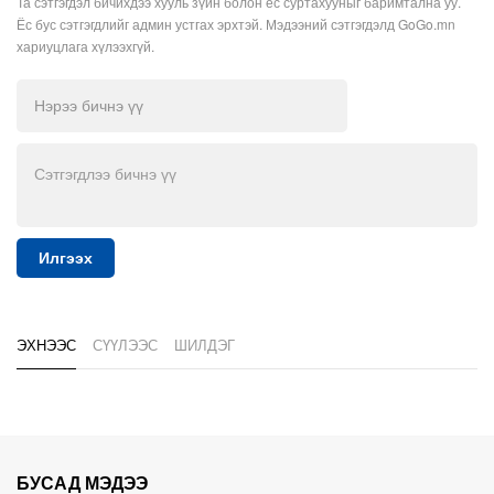
Та сэтгэгдэл бичихдээ хууль зүйн болон ёс суртахууныг баримтална уу.
Ёс бус сэтгэгдлийг админ устгах эрхтэй. Мэдээний сэтгэгдэлд GoGo.mn
хариуцлага хүлээхгүй.
Илгээх
ЭХНЭЭС
СҮҮЛЭЭС
ШИЛДЭГ
БУСАД МЭДЭЭ