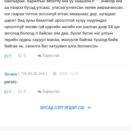
байгаарай. барилгын security юм уу хаашээн п***. ичмээр юм
аа нээрээ бусад улсаас. утасаа ухчихсан хөлөө амраачихсан,
нэг газраа тогтож зогсохгүй өтсөн ямаанаас дор. хугацаат
цэрэгт бид зуны бакалтай ороолттой хүзүү нүүрэндээ
ороолтгүй чихэвч гүй цэргийн ангийн нэг шалган дээр 24 цаг
зогсоод болоод л байсан юм даа. бүхэл бүтэн нэг улсын
төрийн ордны харуул манаа, мануулж байгаа түшээд байж
байгаа нь. сахилга бат хатуужил алга болчихсон
Хариулах
0
0
[ 192.82.92.204 ]
2025.11.07
Зочин
pororo
Хариулах
0
0
БУСАД СЭТГЭГДЭЛ (12)