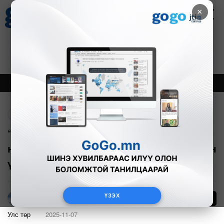
×
Цаг агаар
Зурхай
Валютын ханш
21
8.09
$
3594₮
Онцлох
Шинэ
Тренд
Буцах
“Кнопдоо хүрч байгаа УИХ-ын гишүүн
нүүрсний хулгайг дэмжиж байгаа гэсэн
үг шүү”
ҮЗЭХ
60
Г.Тэгшсүрэн
Улс төр
2025-11-07