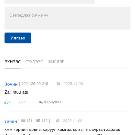
Илгээх
ЭХНЭЭС
СҮҮЛЭЭС
ШИЛДЭГ
[ 202.126.90.216 ]
2025.11.08
Зочин
Zail muu ats
Хариулах
0
0
[ 66.181.185.112 ]
2025.11.08
зочин
хмм төрийн ордны харуул хамгаалалтыг нь хүртэл хараад