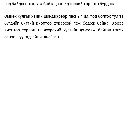
тод байдлыг хангаж байж цаашид төсвийн орлого бүрдэнэ.
Өмнөх хулгай хэний шийдвэрээр явсныг ил, тод болгох тул та
бүгдийг битгий кноптоо хүрээсэй гэж бодож байна. Хэрэв
кноптоо хүрвэл та нүүрсний хулгайг дэмжиж байгаа гэсэн
санаа шүү гэдгийг хэлье” гэв.