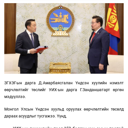
ЗГХЭГ-ын дарга Д.Амарбаясгалан Үндсэн хуулийн нэмэлт
өөрчлөлтийг төслийг УИХ-ын дарга Г.Занданшатарт өргөн
мэдүүллээ.
Монгол Улсын Үндсэн хуульд оруулах өөрчлөлтийн төсөлд
дараах асуудлыг тусгажээ. Үүнд,