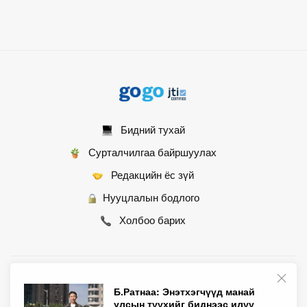
Бидний тухай
Сурталчилгаа байршуулах
Редакцийн ёс зүй
Нууцлалын бодлого
Холбоо барих
© 2007 - 2026 Монгол Контент ХХК • Бүх эрх хуулиар хамгаалагдсан
Б.Ратнаа: Энэтхэгчүүд манай
улсын түүхийг биднээс илүү