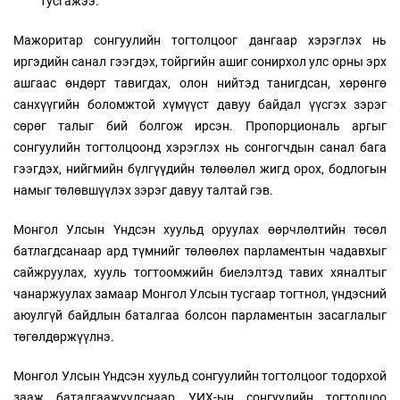
тусгажээ.
Мажоритар сонгуулийн тогтолцоог дангаар хэрэглэх нь
иргэдийн санал гээгдэх, тойргийн ашиг сонирхол улс орны эрх
ашгаас өндөрт тавигдах, олон нийтэд танигдсан, хөрөнгө
санхүүгийн боломжтой хүмүүст давуу байдал үүсгэх зэрэг
сөрөг талыг бий болгож ирсэн. Пропорциональ аргыг
сонгуулийн тогтолцоонд хэрэглэх нь сонгогчдын санал бага
гээгдэх, нийгмийн бүлгүүдийн төлөөлөл жигд орох, бодлогын
намыг төлөвшүүлэх зэрэг давуу талтай гэв.
Монгол Улсын Үндсэн хуульд оруулах өөрчлөлтийн төсөл
батлагдсанаар ард түмнийг төлөөлөх парламентын чадавхыг
сайжруулах, хууль тогтоомжийн биелэлтэд тавих хяналтыг
чанаржуулах замаар Монгол Улсын тусгаар тогтнол, үндэсний
аюулгүй байдлын баталгаа болсон парламентын засаглалыг
төгөлдөржүүлнэ.
Монгол Улсын Үндсэн хуульд сонгуулийн тогтолцоог тодорхой
зааж баталгаажуулснаар УИХ-ын сонгуулийн тогтолцоо