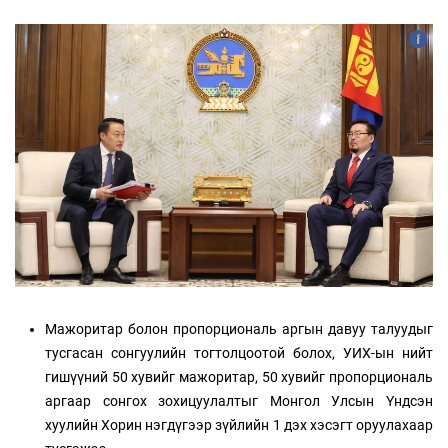
М
ажоритар болон пропорциональ аргын давуу талуудыг
тусгасан сонгуулийн тогтолцоотой болох, УИХ-ын нийт
гишүүний 50 хувийг мажоритар, 50 хувийг пропорциональ
аргаар сонгох зохицуулалтыг Монгол Улсын Үндсэн
хуулийн Хорин нэгдүгээр зүйлийн 1 дэх хэсэгт оруулахаар