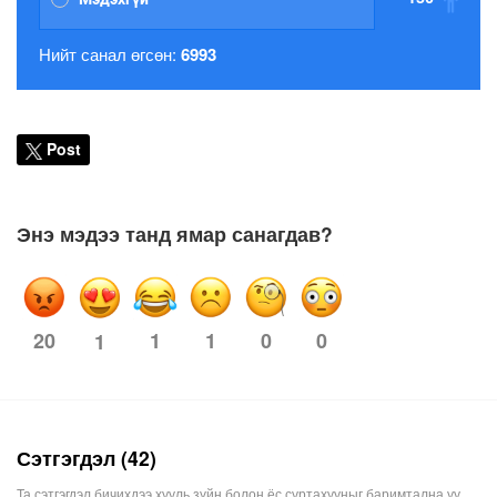
Нийт санал өгсөн:
6993
Post
Энэ мэдээ танд ямар санагдав?
20
1
1
0
0
1
Сэтгэгдэл (42)
Та сэтгэгдэл бичихдээ хууль зүйн болон ёс суртахууныг баримтална уу.