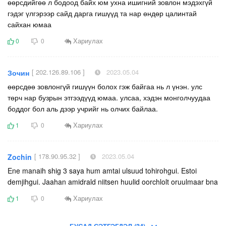
өөрсдийгөө л бодоод байх юм ухна ишигний зовлон мэдэхгүй
гэдэг үлгэрээр сайд дарга гишүүд та нар өндөр цалинтай
сайхан юмаа
Хариулах
0
0
[ 202.126.89.106 ]
2023.05.04
Зочин
өөрсдөө зовлонгүй гишүүн болох гэж байгаа нь л үнэн. улс
төрч нар бузрын этгээдүүд юмаа. улсаа, хэдэн монголчуудаа
боддог бол аль дээр учрийг нь олчих байлаа.
Хариулах
1
0
[ 178.90.95.32 ]
2023.05.04
Zochin
Ene manaih shig 3 saya hum amtai ulsuud tohirohgui. Estoi
demjihgui. Jaahan amidrald niitsen huulid oorchlolt oruulmaar bna
Хариулах
1
0