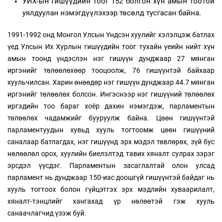
УИХ-ын гишүүдийн тоог 152 болгон хүн амын тоотой
уялдуулан нэмэгдүүлэхээр төсөлд тусгасан байна.
1991-1992 онд Монгол Улсын Үндсэн хуулийг хэлэлцэж батлах
үед Улсын Их Хурлын гишүүдийн тоог тухайн үеийн нийт хүн
амын тоонд үндэслэн нэг гишүүн дунджаар 27 мянган
иргэнийг төлөөлөхөөр тооцоолж, 76 гишүүнтэй байхаар
хуульчилсан. Харин өнөөдөр нэг гишүүн дунджаар 44.7 мянган
иргэнийг төлөөлөх болсон. Ингэснээр нэг гишүүний төлөөлөх
иргэдийн тоо бараг хоёр дахин нэмэгдэж, парламентын
төлөөлөх чадамжийг бууруулж байна. Цөөн гишүүнтэй
парламентуудын хувьд хууль тогтоомж цөөн гишүүний
саналаар батлагдах, нэг гишүүнд эрх мэдэл төвлөрөх, зүй бус
нөлөөлөл орох, хуулийн биелэлтэд тавих хяналт сулрах зэрэг
эрсдэл үүсдэг. Парламентын засаглалтай олон улсад
парламент нь дунджаар 150-иас доошгүй гишүүнтэй байдаг нь
хууль тогтоох болон гүйцэтгэх эрх мэдлийн хуваарилалт,
хяналт-тэнцлийг хангахад үр нөлөөтэй гэж хууль
санаачлагчид үзэж буй.