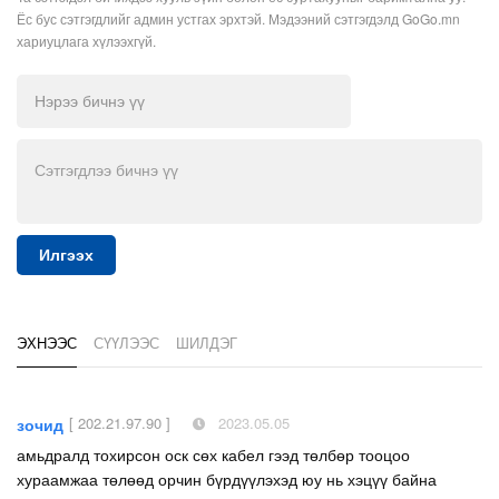
Ёс бус сэтгэгдлийг админ устгах эрхтэй. Мэдээний сэтгэгдэлд GoGo.mn
хариуцлага хүлээхгүй.
Илгээх
ЭХНЭЭС
СҮҮЛЭЭС
ШИЛДЭГ
[ 202.21.97.90 ]
2023.05.05
зочид
амьдралд тохирсон оск сөх кабел гээд төлбөр тооцоо
хураамжаа төлөөд орчин бүрдүүлэхэд юу нь хэцүү байна