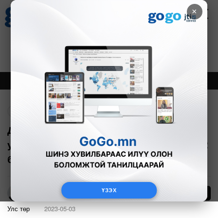
×
Цаг агаар
Зурхай
Валютын ханш
18
8.09
$
3594₮
Онцлох
Шинэ
Тренд
Буцах
Д.Амарбаясгалан: Хүн амын тоотой
уялдуулан УИХ-ын гишүүдийн тоог 152
болгон нэмэгдүүлэхээр тусгалаа
ҮЗЭХ
56
Х.Көгершин
Улс төр
2023-05-03