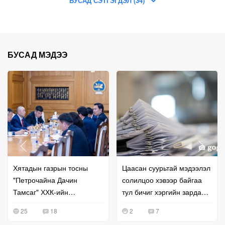
БУСАД СЭТГЭГДЭЛ (34)
БУСАД МЭДЭЭ
Хятадын газрын тосны
Цаасан суурьтай мэдээлэл
"Петрочайна Дачин
солилцоо хэвээр байгаа
Тамсаг" ХХК-ийн
тул бичиг хэргийн зардал
удирдлагатай уулзжээ
буурахгүй байна гэв
25
18
2
7