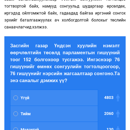
тогтвортой байх, намууд сонгуульд шударгаар өрсөлдөх,
иргэдэд ойлгомжтой байх, гадаадад байгаа иргэний сонгох
эрхийг баталгаажуулах ач холбогдолтой болохыг төслийн
санаачлагчид хэлжээ.
Засгийн газар Үндсэн хуулийн нэмэлт
өөрчлөлтийн төсөлд парламентын гишүүний
тоог 152 болгохоор тусгажээ. Ингэснээр 76
гишүүнийг өмнөх сонгуулийн тогтолцоогоор,
76 гишүүнийг нэрсийн жагсаалтаар сонгоно.Та
энэ саналыг дэмжих үү?
4803
Үгүй
2060
Тийм
130
Мэдэхгүй