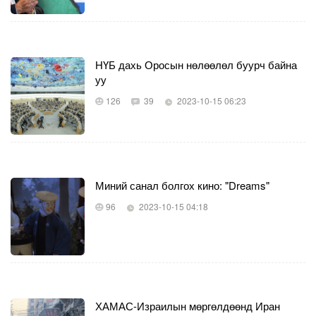
НҮБ дахь Оросын нөлөөлөл буурч байна
уу
126
39
2023-10-15 06:23
Миний санал болгох кино: "Dreams"
96
2023-10-15 04:18
ХАМАС-Израилын мөргөлдөөнд Иран