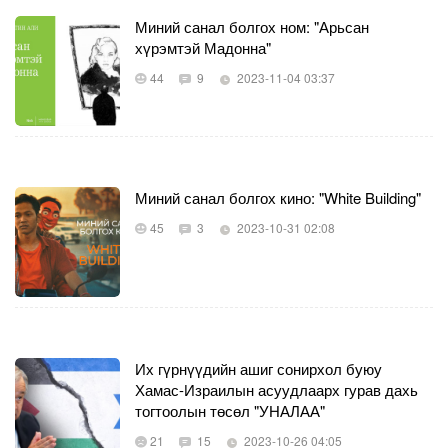
Миний санал болгох ном: "Арьсан
хүрэмтэй Мадонна"
44
9
2023-11-04 03:37
Миний санал болгох кино: "White Building"
45
3
2023-10-31 02:08
Их гүрнүүдийн ашиг сонирхол буюу
Хамас-Израилын асуудлаарх гурав дахь
тогтоолын төсөл "УНАЛАА"
21
15
2023-10-26 04:05