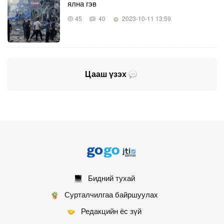
ялна гэв
45
40
2023-10-11 13:59
Цааш үзэх
Бидний тухай
Сурталчилгаа байршуулах
Редакцийн ёс зүй