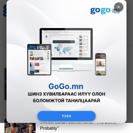
×
НҮҮР
Цаг агаар
Зурхай
Валютын ханш
18
8.09
$
3594₮
Илон Маск Газын зурвасыг сэргээн
босгоход туслалцаа үзүүлэх хүсэлтэй
байна
38
9
2023-11-28 06:18
ҮЗЭХ
Миний санал болгох кино: "The Devil,
Probably"