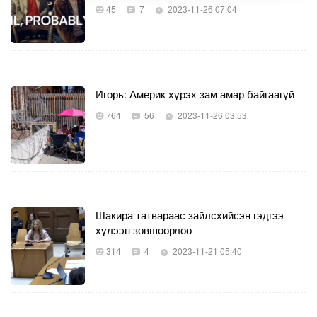
45
7
2023-11-26 07:04
Игорь: Америк хүрэх зам амар байгаагүй
764
56
2023-11-26 03:53
Шакира татвараас зайлсхийсэн гэдгээ
хүлээн зөвшөөрлөө
314
4
2023-11-21 05:40