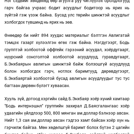
Нэг сэдвийг хөндөхөд өөр агуулга руу чиглүүлэх оролдлогууд
гарч байгаа учраас бодит асуудлыг бодитоор нь ярих нь
зүйтэй гэж үзэж байна. Бусад улс төрийн шинжтэй асуудлыг
холбогдох түвшинд нь ярих нь зөв.
Өнөөдөр би нийт 894 хуудас материалыг бэлтгэн Авлигатай
тэмцэх газарт хүлээлгэн өгөх гэж байна. Нэгдүгээрт, Бодь
групптэй холбоотой оффтейк гэрээний асуудал, хоёрдугаарт,
нүүрсний сонсголтой холбоотой асуудлууд, гуравдугаарт,
Б.Энхбаярын авлигын шинжтэй байж болзошгүй асуудлууд
болон холбогдох гэрч, нотлох баримтууд, дөрөвдүгээрт,
Б.Энхбаяртай холбоотой бусад авлигын асуудлуудыг тус тус
багтаан дөрвөн бүлэгт хуваасан.
Хууль зүй, дотоод хэргийн сайд Б.Энхбаяр хоёр хүний хамтаар
"Бодь интернэшнл" группийн захирал Д.Баясгалангаас хоёр
удаагийн үйлдлээр 500, 800 мянган ам.доллар бэлнээр авсан.
Нийт 1,3 сая ам.доллар авсан гэдгээ хамт байсан хоёр хүн нь
гэрчилж байгаа. Мөн хөдөлшгүй баримт болох бүтэн 2 цагийн