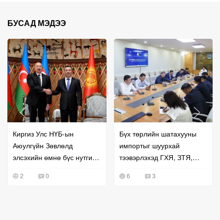
БУСАД МЭДЭЭ
Киргиз Улс НҮБ-ын
Бүх төрлийн шатахууны
Аюулгүйн Зөвлөлд
импортыг шуурхай
элсэхийн өмнө бүс нутгийн
тээвэрлэхэд ГХЯ, ЗТЯ,
хамтын ажиллагаагаа
БХЯ хамтран ажиллана гэв
2
0
6
3
эрчимжүүллээ