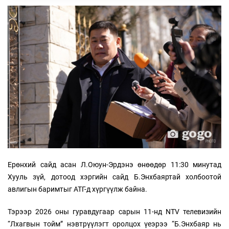
Ерөнхий сайд асан Л.Оюун-Эрдэнэ өнөөдөр 11:30 минутад
Хууль зүй, дотоод хэргийн сайд Б.Энхбаяртай холбоотой
авлигын баримтыг АТГ-д хүргүүлж байна.
Тэрээр 2026 оны гуравдугаар сарын 11-нд NTV телевизийн
“Лхагвын тойм” нэвтрүүлэгт оролцох үеэрээ “Б.Энхбаяр нь