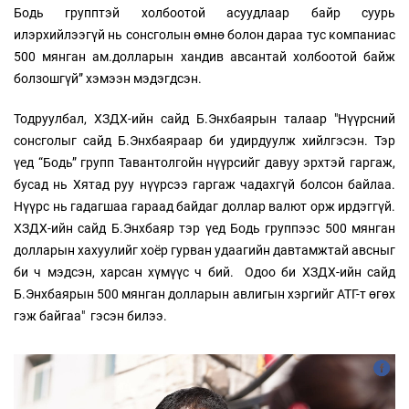
Бодь групптэй холбоотой асуудлаар байр суурь
илэрхийлээгүй нь сонсголын өмнө болон дараа тус компаниас
500 мянган ам.долларын хандив авсантай холбоотой байж
болзошгүй” хэмээн мэдэгдсэн.
Тодруулбал, ХЗДХ-ийн сайд Б.Энхбаярын талаар "Нүүрсний
сонсголыг сайд Б.Энхбаяраар би удирдуулж хийлгэсэн. Тэр
үед “Бодь” групп Тавантолгойн нүүрсийг давуу эрхтэй гаргаж,
бусад нь Хятад руу нүүрсээ гаргаж чадахгүй болсон байлаа.
Нүүрс нь гадагшаа гараад байдаг доллар валют орж ирдэггүй.
ХЗДХ-ийн сайд Б.Энхбаяр тэр үед Бодь группээс 500 мянган
долларын хахуулийг хоёр гурван удаагийн давтамжтай авсныг
би ч мэдсэн, харсан хүмүүс ч бий. Одоо би ХЗДХ-ийн сайд
Б.Энхбаярын 500 мянган долларын авлигын хэргийг АТГ-т өгөх
гэж байгаа" гэсэн билээ.