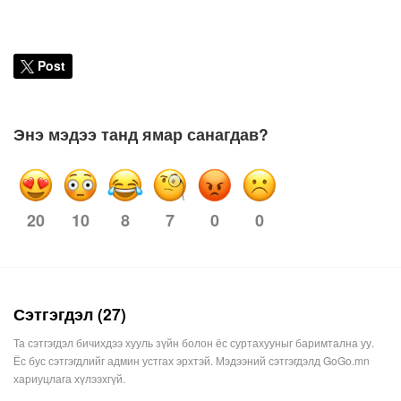
Post
Энэ мэдээ танд ямар санагдав?
10
8
7
0
0
20
Сэтгэгдэл (27)
Та сэтгэгдэл бичихдээ хууль зүйн болон ёс суртахууныг баримтална уу.
Ёс бус сэтгэгдлийг админ устгах эрхтэй. Мэдээний сэтгэгдэлд GoGo.mn
хариуцлага хүлээхгүй.