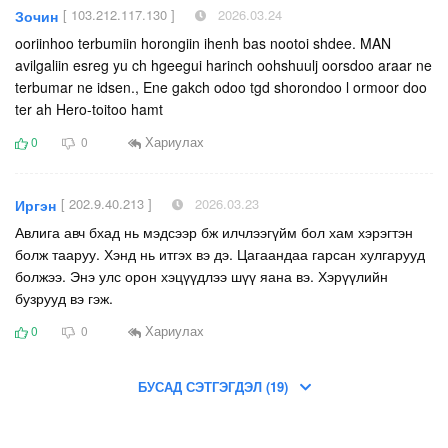
[ 103.212.117.130 ]
2026.03.24
Зочин
ooriinhoo terbumiin horongiin ihenh bas nootoi shdee. MAN
avilgaliin esreg yu ch hgeegui harinch oohshuulj oorsdoo araar ne
terbumar ne idsen., Ene gakch odoo tgd shorondoo l ormoor doo
ter ah Hero-toitoo hamt
Хариулах
0
0
[ 202.9.40.213 ]
2026.03.23
Иргэн
Авлига авч бхад нь мэдсээр бж илчлээгүйм бол хам хэрэгтэн
болж тааруу. Хэнд нь итгэх вэ дэ. Цагаандаа гарсан хулгарууд
болжээ. Энэ улс орон хэцүүдлээ шүү яана вэ. Хэрүүлийн
бузрууд вэ гэж.
Хариулах
0
0
БУСАД СЭТГЭГДЭЛ (19)