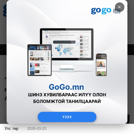
×
Цаг агаар
Зурхай
Валютын ханш
27
8.07
$
3594₮
Онцлох
Шинэ
Тренд
Буцах
"Б.Энхбаяр "Бодь" группээс 1.3 сая
ам.долларын авлига авсан баримтыг
АТГ-т шалгуулна"
ҮЗЭХ
Б.Азбаяр
Улс төр
2026-03-23