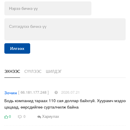
Илгээх
ЭХНЭЭС
СҮҮЛЭЭС
ШИЛДЭГ
[ 66.181.177.248 ]
2026.07.21
Зочин
Бодь компанид тараах 110 сая доллар байхгүй. Хуурамч мэдээ
цацаад, өөрсдийгөө сурталчилж байна
Хариулах
0
0