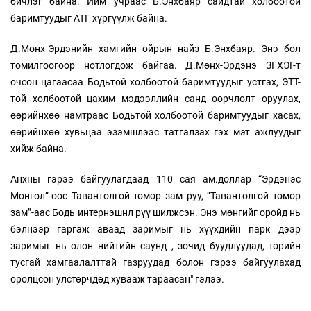
бичлэг байна. Ийм учраас Б.Энхбаяр сайдтай холбоотой
баримтуудыг АТГ хүргүүлж байна.
Д.Мөнх-Эрдэнийн хамгийн ойрын найз Б.Энхбаяр. Энэ бол
томилгоогоор нотлогдож байгаа. Д.Мөнх-Эрдэнэ ЗГХЭГ-т
очсон цагаасаа Бодьтой холбоотой баримтуудыг устгах, ЭТТ-
той холбоотой цахим мэдээллийн санд өөрчлөлт оруулах,
өөрийнхөө намтраас Бодьтой холбоотой баримтуудыг хасах,
өөрийнхөө хувьцаа эзэмшлээс татгалзах гэх мэт ажлуудыг
хийж байна.
Анхны гэрээ байгуулагдаад 110 сая ам.доллар “Эрдэнэс
Монгол”-оос Тавантолгой төмөр зам руу, “Тавантолгой төмөр
зам”-аас Бодь интернэшнл рүү шилжсэн. Энэ мөнгийг оройд нь
бэлнээр гаргаж аваад заримыг нь хүүхдийн парк дээр
заримыг нь олон нийтийн саунд , зочид буудлуудад, төрийн
тусгай хамгаалалттай газруудад болон гэрээ байгуулахад
оролцсон улстөрчдөд хувааж тараасан" гэлээ.