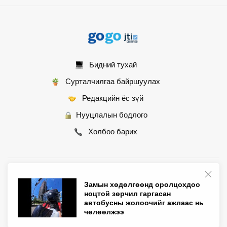
Бидний тухай
Сурталчилгаа байршуулах
Редакцийн ёс зүй
Нууцлалын бодлого
Холбоо барих
© 2007 - 2026 Монгол Контент ХХК • Бүх эрх хуулиар хамгаалагдсан
Замын хөдөлгөөнд оролцохдоо
ноцтой зөрчил гаргасан
автобусны жолоочийг ажлаас нь
чөлөөлжээ