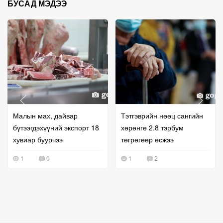
БУСАД МЭДЭЭ
Малын мах, дайвар
Тэтгэврийн нөөц сангийн
бүтээгдэхүүний экспорт 18
хөрөнгө 2.8 тэрбум
хувиар буурчээ
төгрөгөөр өсжээ
1
0
1
2