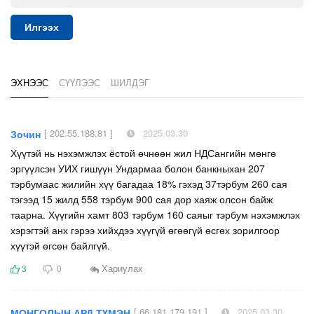
Илгээх
ЭХНЭЭС
СҮҮЛЭЭС
ШИЛДЭГ
[ 202.55.188.81 ]
2025.03.30
Зочин
Хүүтэй нь нэхэмжлэх ёстой өчнөөн жил НДСангийн мөнгө
эргүүлсэн УИХ гишүүн Ундармаа болон банкныхан 207
тэрбумаас жилийн хүү багадаа 18% гэхэд 37тэрбум 260 сая
тэгээд 15 жилд 558 тэрбум 900 сая дор хаяж олсон байж
таарна. Хүүгийн хамт 803 тэрбум 160 саяыг тэрбум нэхэмжлэх
хэрэгтэй анх гэрээ хийхдээ хүүгүй өгөөгүй өсгөх зорилгоор
хүүтэй өгсөн байлгүй.
Хариулах
3
0
[ 66.181.179.191 ]
2025.03.30
МОНГОЛЫН АРД ТҮМЭН