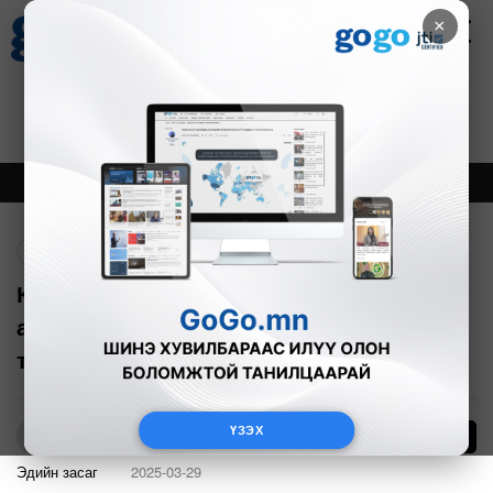
×
Цаг агаар
Зурхай
Валютын ханш
27
8.07
$
3594₮
Онцлох
Шинэ
Тренд
Буцах
Капитал банк, Чингис хаан банканд
алдагдсан НДС-ийн ₮47 орчим
тэрбумыг барагдуулжээ
ҮЗЭХ
76
Б.Азбаяр
Эдийн засаг
2025-03-29