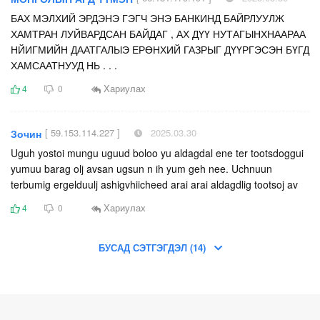
БАХ МЭЛХИЙ ЭРДЭНЭ ГЭГЧ ЭНЭ БАНКИНД БАЙРЛУУЛЖ
ХАМТРАН ЛУЙВАРДСАН БАЙДАГ , АХ ДҮҮ НУТАГЫНХНААРАА
НЙИГМИЙН ДААТГАЛЫЭ ЕРӨНХИЙ ГАЗРЫГ ДҮҮРГЭСЭН БҮГД
ХАМСААТНУУД НЬ . . .
Хариулах
4
0
[ 59.153.114.227 ]
2025.03.30
Зочин
Uguh yostoi mungu uguud boloo yu aldagdal ene ter tootsdoggui
yumuu barag olj avsan ugsun n ih yum geh nee. Uchnuun
terbumig ergelduulj ashigvhiicheed arai arai aldagdlig tootsoj av
Хариулах
4
0
БУСАД СЭТГЭГДЭЛ (14)