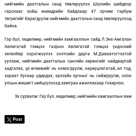
нийгмийн даатгалын санд төвлөрүүлэх Шүүхийн шийдвэр
гарснаас хойш өнөөдрийн байдлаар 47 орчим тэрбум
төгрөгийг барагдуулж нийгмийн даатгалын санд төвлөрүүлээд
байна.
Гэр бүл, хөдөлмөр, нийгмийн хамгааллын сайд Л.Энх-Амгалан
Авлигатай тэмцэх газрын Авлигатай тэмцэх үндэсний
хөтөлбөр хэрэгжүүлэх хэлтсийн дарга М.Даваатогтохтой
уулзаж, нийгмийн даатгалын сангийн хөрөнгийг найдвартай
хадгалах, үр өгөөжийг нь нэмэгдүүлж, хариуцлагатай, ил тод,
хараат бусаар удирдах, эрхзүйн орчныг нь сайжруулж, олон
улсын жишигт нийцүүлэхэд хамтран ажиллахаар тохирлоо.
Эх сурвалж: Гэр бүл, хөдөлмөр, нийгмийн хамгааллын яам
Post