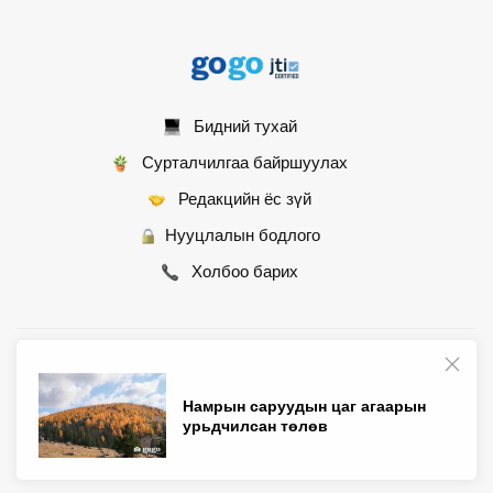
Бидний тухай
Сурталчилгаа байршуулах
Редакцийн ёс зүй
Нууцлалын бодлого
Холбоо барих
© 2007 - 2026 Монгол Контент ХХК • Бүх эрх хуулиар хамгаалагдсан
Намрын саруудын цаг агаарын
урьдчилсан төлөв