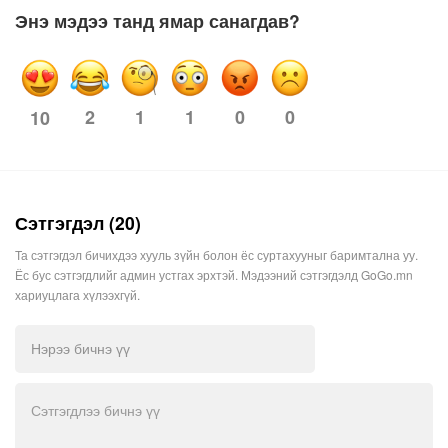
Энэ мэдээ танд ямар санагдав?
2
1
1
0
0
10
Сэтгэгдэл (20)
Та сэтгэгдэл бичихдээ хууль зүйн болон ёс суртахууныг баримтална уу.
Ёс бус сэтгэгдлийг админ устгах эрхтэй. Мэдээний сэтгэгдэлд GoGo.mn
хариуцлага хүлээхгүй.