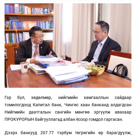
Гэр бүл, хөдөлмөр, нийгмийн хамгааллын сайдаар
томилогдоод Капитал банк, Чингис хаан банканд алдагдсан
Нийгмийн даатгалын сангийн мөнгөө эргүүлж авахаар
ПРОКУРОРЫН байгууллагад албан ёсоор гомдол гаргасан.
Дээрх банкууд 207.77 тэрбум төгрөгийн өр барагдуулж,