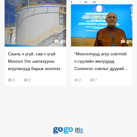
Сааль ч үгүй, сав ч үгүй
“Монголчууд агуу соёлтой
Монгол Улс шатахууны
ч сүүлийн жилүүдэд
агуулахууд барьж эхэллээ
Солонгос соёлыг дуурайж,
уусаж байна”
3
2
2
7