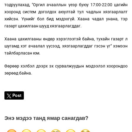
тодруулахад, "Оргил ачааллын үеэр буюу 17:00-22:00 цагийн
хооронд систем доголдох аюултай тул чадлын хязгаарлалт
хийсэн. Үүнийг бол бид мэдэхгүй. Хаана чадал унана, тэр
газарт цахилгаан шууд хязгаарлагддаг.
Хаана цахилгааны өндөр хэрэглээтэй байна, тухайн газарт л
шугамд хэт ачаалал үүсээд, хязгаарлагддаг гэсэн үг" хэмээн
тайлбарласан юм.
Өөрөөр хэлбэл дээрх эх сурвалжуудын мэдээлэл хоорондоо
зөрөөд байна.
Post
Энэ мэдээ танд ямар санагдав?