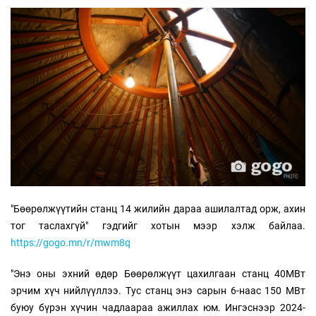
"Бөөрөлжүүтийн станц 14 жилийн дараа ашилалтад орж, ахин
тог таслахгүй" гэдгийг хотын мээр хэлж байлаа.
https://gogo.mn/r/mwm8q
"Энэ оны эхний өдөр Бөөрөлжүүт цахилгаан станц 40МВт
эрчим хүч нийлүүллээ. Тус станц энэ сарын 6-наас 150 МВт
буюу бүрэн хүчин чадлаараа ажиллах юм. Ингэснээр 2024-