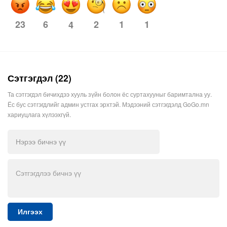
23
6
2
1
1
4
Сэтгэгдэл (22)
Та сэтгэгдэл бичихдээ хууль зүйн болон ёс суртахууныг баримтална уу.
Ёс бус сэтгэгдлийг админ устгах эрхтэй. Мэдээний сэтгэгдэлд GoGo.mn
хариуцлага хүлээхгүй.
Илгээх