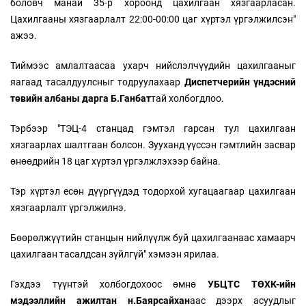
боловч манай 35-р хороонд цахилгаан хязгаарласан.
Цахилгааны хязгаарлалт 22:00-00:00 цаг хүртэл үргэлжилсэн"
ажээ.
Тиймээс амлалтаасаа ухарч нийслэлчүүдийн цахилгааныг
яагаад тасалдуулсныг тодруулахаар
Диспетчерийн үндэсний
төвийн албаны дарга Б.Ганбат
тай холбогдлоо.
Тэрбээр "ТЭЦ-4 станцад гэмтэл гарсан тул цахилгаан
хязгаарлах шалтгаан болсон. Зууханд үүссэн гэмтлийн засвар
өнөөдрийн 18 цаг хүртэл үргэлжлэхээр байна.
Тэр хүртэл есөн дүүргүүдэд тодорхой хугацаагаар цахилгаан
хязгаарлалт үргэлжилнэ.
Бөөрөлжүүтийн станцын нийлүүлж буй цахилгаанаас хамаарч
цахилгаан тасалдсан зүйлгүй" хэмээн ярилаа.
Гэхдээ түүнтэй холбогдохоос өмнө
УБЦТС ТӨХК-ийн
мэдээллийн ажилтан н.Баярсайхан
аас дээрх асуудлыг