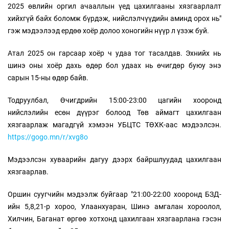
2025 өвлийн оргил ачааллын үед цахилгааны хязгаарлалт
хийхгүй байх боломж бүрдэж, нийслэлчүүдийн аминд орох нь"
гэж мэдээлээд ердөө хоёр долоо хоногийн нүүр л үзэж буй.
Атал 2025 он гарсаар хоёр ч удаа тог тасалдав. Эхнийх нь
шинэ оны хоёр дахь өдөр бол удаах нь өчигдөр буюу энэ
сарын 15-ны өдөр байв.
Тодруулбал, Өчигдрийн 15:00-23:00 цагийн хооронд
нийслэлийн есөн дүүрэг болоод Төв аймагт цахилгаан
хязгаарлаж магадгүй хэмээн УБЦТС ТӨХК-аас мэдээлсэн.
https://gogo.mn/r/xvg8o
Мэдээлсэн хуваарийн дагуу дээрх байршлуудад цахилгаан
хязгаарлав.
Оршин суугчийн мэдээлж буйгаар "21:00-22:00 хооронд БЗД-
ийн 5,8,21-р хороо, Улаанхуаран, Шинэ амгалан хороолол,
Хилчин, Баганат өргөө хотхонд цахилгаан хязгаарлана гэсэн