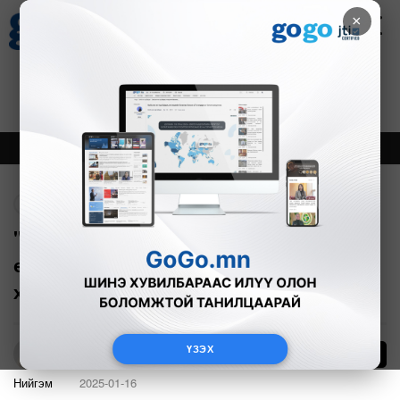
×
Цаг агаар
Зурхай
Валютын ханш
17
8.10
$
3594₮
Онцлох
Шинэ
Тренд
Буцах
"ТЭЦ-4 станцад гэмтэл гарсан тул
өнөөдрийн 18 цаг хүртэл цахилгаан
хязгаарлалт үргэлжилнэ"
ҮЗЭХ
18
Б.Азбаяр
Нийгэм
2025-01-16