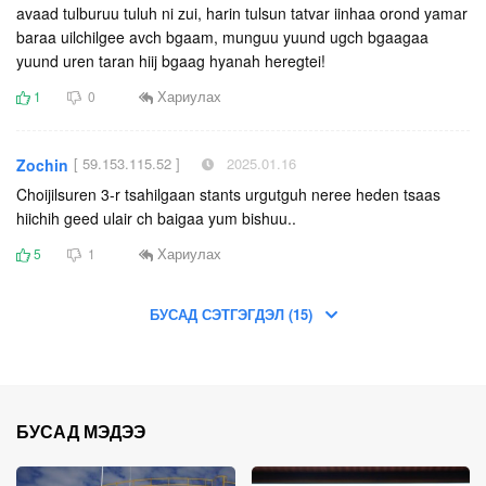
avaad tulburuu tuluh ni zui, harin tulsun tatvar iinhaa orond yamar
baraa uilchilgee avch bgaam, munguu yuund ugch bgaagaa
yuund uren taran hiij bgaag hyanah heregtei!
Хариулах
1
0
[ 59.153.115.52 ]
2025.01.16
Zochin
Choijilsuren 3-r tsahilgaan stants urgutguh neree heden tsaas
hiichih geed ulair ch baigaa yum bishuu..
Хариулах
5
1
БУСАД СЭТГЭГДЭЛ (15)
БУСАД МЭДЭЭ