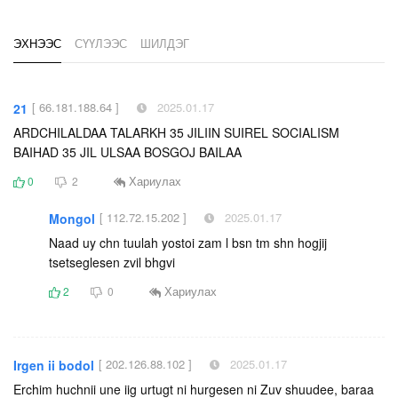
ЭХНЭЭС
СҮҮЛЭЭС
ШИЛДЭГ
[ 66.181.188.64 ]
2025.01.17
21
ARDCHILALDAA TALARKH 35 JILIIN SUIREL SOCIALISM
BAIHAD 35 JIL ULSAA BOSGOJ BAILAA
Хариулах
0
2
[ 112.72.15.202 ]
2025.01.17
Mongol
Naad uy chn tuulah yostoi zam l bsn tm shn hogjij
tsetseglesen zvil bhgvi
Хариулах
2
0
[ 202.126.88.102 ]
2025.01.17
Irgen ii bodol
Erchim huchnii une iig urtugt ni hurgesen ni Zuv shuudee, baraa