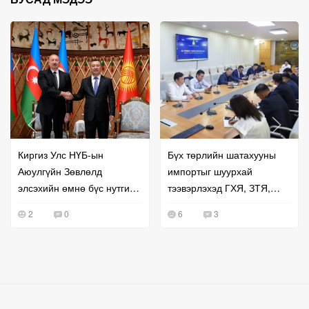
Киргиз Улс НҮБ-ын
Бүх төрлийн шатахууны
Аюулгүйн Зөвлөлд
импортыг шуурхай
элсэхийн өмнө бүс нутгийн
тээвэрлэхэд ГХЯ, ЗТЯ,
хамтын ажиллагаагаа
БХЯ хамтран ажиллана гэв
2
0
6
3
эрчимжүүллээ