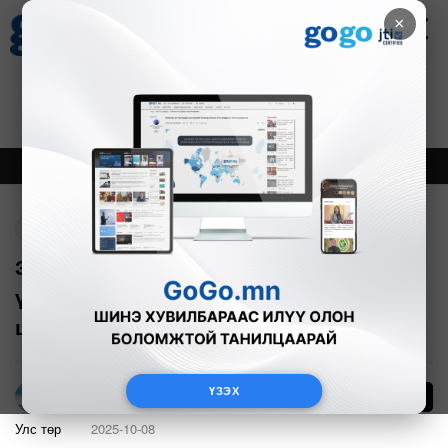
×
Цаг агаар
Зурхай
Валютын ханш
27
8.07
$
3594₮
Онцлох
Шинэ
Тренд
Буцах
Зохиомлоор шатахууны хомстол
үүсгэсэн бол тусгай зөвшөөрлийг нь
цуцлахыг үүрэгджээ
ҮЗЭХ
169
Г.Тэгшсүрэн
Улс төр
2025-10-08