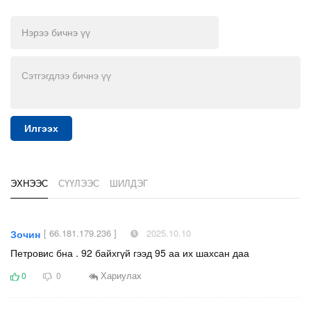
Илгээх
ЭХНЭЭС
СҮҮЛЭЭС
ШИЛДЭГ
[ 66.181.179.236 ]
2025.10.10
Зочин
Петровис бна . 92 байхгүй гээд 95 аа их шахсан даа
Хариулах
0
0