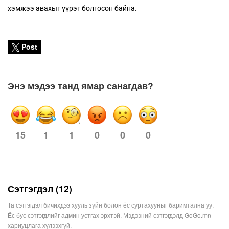
хэмжээ авахыг үүрэг болгосон байна.
Post
Энэ мэдээ танд ямар санагдав?
1
1
0
0
0
15
Сэтгэгдэл (12)
Та сэтгэгдэл бичихдээ хууль зүйн болон ёс суртахууныг баримтална уу.
Ёс бус сэтгэгдлийг админ устгах эрхтэй. Мэдээний сэтгэгдэлд GoGo.mn
хариуцлага хүлээхгүй.