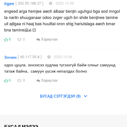
[ 202.55.188.37 ]
2025.10.09
irgen
engeed arga hemjee awch albaar benjin uguhgui bga sod mngol
ta nariin shuuganaar odoo zvger ugch bn shde benjinee tamine
uil ajilgaa ni haaj bas huulitai oron shig hariutslaga awch bmar
bna tamine🤗👍🏻
Хариулах
0
0
[ 45.117.35.8 ]
2025.10.09
Зочин
одоо цуцла. эхнээсээ худлаа түгээхгүй байж олныг самуунд
татаж байна.. самуун үүсэж непалдах болно
Хариулах
0
0
БУСАД СЭТГЭГДЭЛ (9)
БУСАД МЭДЭЭ