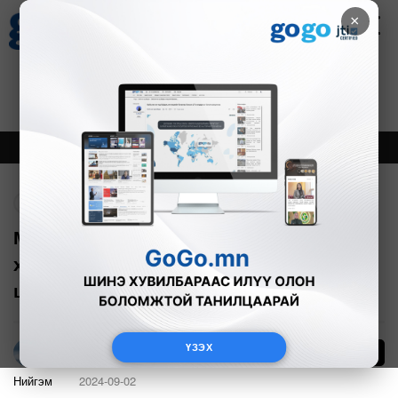
×
Цаг агаар
Зурхай
Валютын ханш
30
8.08
$
3594₮
Онцлох
Шинэ
Тренд
Буцах
МУБИС-ийн албан тушаалтанд
холбогдох хахуулийн хэргийг шүүхэд
шилжүүлэв
ҮЗЭХ
9
Г.Тэгшсүрэн
Нийгэм
2024-09-02