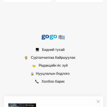
оролдлого уу?
Бидний тухай
Сурталчилгаа байршуулах
Редакцийн ёс зүй
Нууцлалын бодлого
Холбоо барих
© 2007 - 2026 Монгол Контент ХХК • Бүх эрх хуулиар хамгаалагдсан