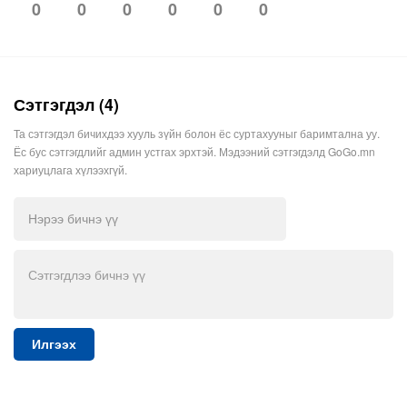
0
0
0
0
0
0
Сэтгэгдэл (4)
Та сэтгэгдэл бичихдээ хууль зүйн болон ёс суртахууныг баримтална уу.
Ёс бус сэтгэгдлийг админ устгах эрхтэй. Мэдээний сэтгэгдэлд GoGo.mn
хариуцлага хүлээхгүй.
Илгээх