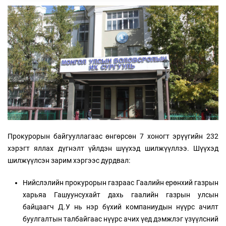
Прокурорын байгууллагаас өнгөрсөн 7 хоногт эрүүгийн 232
хэрэгт яллах дүгнэлт үйлдэн шүүхэд шилжүүллээ. Шүүхэд
шилжүүлсэн зарим хэргээс дурдвал:
Нийслэлийн прокурорын газраас Гаалийн ерөнхий газрын
харьяа Гашуунсухайт дахь гаалийн газрын улсын
байцаагч Д.У нь нэр бүхий компаниудын нүүрс ачилт
буулгалтын талбайгаас нүүрс ачих үед дэмжлэг үзүүлсний