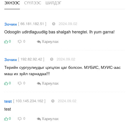
ЭХНЭЭС
СҮҮЛЭЭС
ШИЛДЭГ
[ 66.181.182.51 ]
2024.09.02
Зочин
Odoogiin udirdlaguudiig bas shalgah heregtei. Ih yum garna!
Хариулах
0
0
[ 192.82.92.42 ]
2024.09.02
Зочин
Терийн сургуулиудыг цэгцлэх цаг болсон. МУБИС, МУИС-аас
маш их зуйл гарнадаа!!!
Хариулах
0
0
[ 103.145.234.162 ]
2024.09.02
test
test
Хариулах
0
0