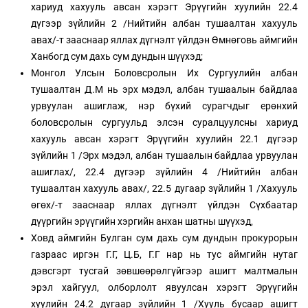
хариуд хахууль авсан хэрэгт Эрүүгийн хуулийн 22.4
дүгээр зүйлийн 2 /Нийтийн албан тушаалтан хахууль
авах/-т зааснаар яллах дүгнэлт үйлдэн Өмнөговь аймгийн
Ханбогд сум дахь сум дундын шүүхэд;
Монгол Улсын Боловсролын Их Сургуулийн албан
тушаалтан Д.М нь эрх мэдэл, албан тушаалын байдлаа
урвуулан ашиглаж, нэр бүхий сурагчдыг ерөнхий
боловсролын сургуульд элсэн суралцуулсны хариуд
хахууль авсан хэрэгт Эрүүгийн хуулийн 22.1 дүгээр
зүйлийн 1 /Эрх мэдэл, албан тушаалын байдлаа урвуулан
ашиглах/, 22.4 дүгээр зүйлийн 4 /Нийтийн албан
тушаалтан хахууль авах/, 22.5 дугаар зүйлийн 1 /Хахууль
өгөх/-т зааснаар яллах дүгнэлт үйлдэн Сүхбаатар
дүүргийн эрүүгийн хэргийн анхан шатны шүүхэд,
Ховд аймгийн Булган сум дахь сум дундын прокурорын
газраас иргэн Г.Г, Ц.Б, Г.Г нар нь тус аймгийн нутаг
дэвсгэрт тусгай зөвшөөрөлгүйгээр ашигт малтмалын
эрэл хайгуул, олборлолт явуулсан хэрэгт Эрүүгийн
хуулийн 24.2 дугаар зүйлийн 1 /Хууль бусаар ашигт