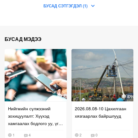
БУСАД СЭТГЭГДЭЛ (1)
БУСАД МЭДЭЭ
Нийгмийн сүлжээний
2026.08.08-10 Цахилгаан
зохицуулалт: Хүүхэд
хязгаарлах байршлууд
хамгаалах бодлого уу, үг
хэлэх эрхийг хязгаарлах
1
4
2
0