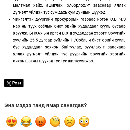
малтмал хайх, ашиглах, олборлох/-т зааснаар яллах
дүгнэлт үйлдэн тус сум дахь сум дундын шүүхэд,
Чингэлтэй дүүргийн прокурорын газраас иргэн О.Б, Ч.З
нар нь түүх соёлын биет өвийн худалдааг хууль бусаар
явуулж, БНХАУ-ын иргэн В.Х-д худалдсан хэрэгт Эрүүгийн
хуулийн 25.5 дугаар зүйлийн 1 /Соёлын биет өвийн хууль
бус худалдааг зохион байгуулах, зуучлах/-т зааснаар
яллах дүгнэлт үйлдэн тус дүүргийн эрүүгийн хэргийн
анхан шатны шүүхэд тус тус шилжүүлжээ.
Post
Энэ мэдээ танд ямар санагдав?