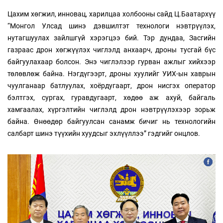
Цахим хөгжил, инновац, харилцаа холбооны сайд Ц.Баатархүү
“Монгол Улсад шинэ дэвшилтэт технологи нэвтрүүлэх,
нутагшуулах зайлшгүй хэрэгцээ бий. Тэр дундаа, Засгийн
газраас дрон хөгжүүлэх чиглэлд анхаарч, дроны тусгай бүс
байгуулахаар болсон. Энэ чиглэлээр гурван ажлыг хийхээр
төлөвлөж байна. Нэгдүгээрт, дроны хуулийг УИХ-ын хаврын
чуулганаар батлуулах, хоёрдугаарт, дрон нисгэх оператор
бэлтгэх, сургах, гуравдугаарт, хөдөө аж ахуй, байгаль
хамгаалах, хүргэлтийн чиглэлд дрон нэвтрүүлэхээр зорьж
байна. Өнөөдөр байгуулсан санамж бичиг нь технологийн
салбарт шинэ түүхийн хуудсыг эхлүүллээ” гэдгийг онцлов.