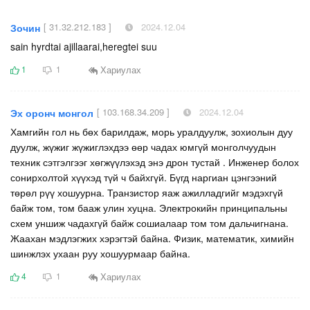
[ 31.32.212.183 ]
2024.12.04
Зочин
sain hyrdtai ajillaarai,heregtei suu
Хариулах
1
1
[ 103.168.34.209 ]
2024.12.04
Эх оронч монгол
Хамгийн гол нь бөх барилдаж, морь уралдуулж, зохиолын дуу
дуулж, жүжиг жүжиглэхдээ өөр чадах юмгүй монголчуудын
техник сэтгэлгээг хөгжүүлэхэд энэ дрон тустай . Инженер болох
сонирхолтой хүүхэд түй ч байхгүй. Бүгд наргиан цэнгээний
төрөл рүү хошуурна. Транзистор яаж ажилладгийг мэдэхгүй
байж том, том бааж улин хуцна. Электрокийн принципальны
схем уншиж чадахгүй байж сошиалаар том том дальчигнана.
Жаахан мэдлэгжих хэрэгтэй байна. Физик, математик, химийн
шинжлэх ухаан руу хошуурмаар байна.
Хариулах
4
1