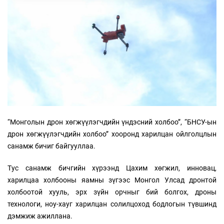
“Монголын дрон хөгжүүлэгчдийн үндэсний холбоо”, “БНСУ-ын
дрон хөгжүүлэгчдийн холбоо” хооронд харилцан ойлголцлын
санамж бичиг байгууллаа.
Тус санамж бичгийн хүрээнд Цахим хөгжил, инновац,
харилцаа холбооны яамны зүгээс Монгол Улсад дронтой
холбоотой хууль, эрх зүйн орчныг бий болгох, дроны
технологи, ноу-хауг харилцан солилцоход бодлогын түвшинд
дэмжиж ажиллана.