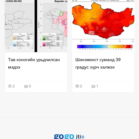
Тав хоногийн урьдчилсан
Шинэжинст суманд 39
мэдээ
градус хүрч халжээ
2
0
2
1