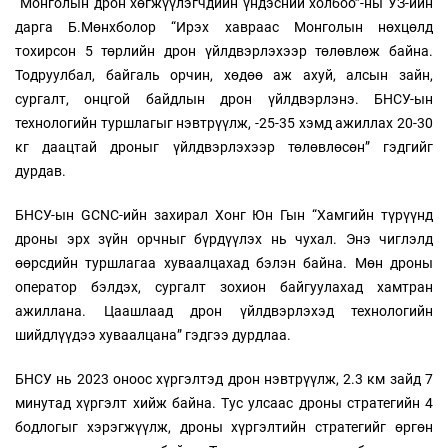
“Монголын дрон хөгжүүлэгчдийн үндэсний холбоо”-ны УЗ-ийн
дарга Б.Мөнхболор “Ирэх хавраас Монголын нөхцөлд
тохирсон 5 төрлийн дрон үйлдвэрлэхээр төлөвлөж байна.
Тодруулбал, байгаль орчин, хөдөө аж ахуй, алсын зайн,
сургалт, онцгой байдлын дрон үйлдвэрлэнэ. БНСУ-ын
технологийн туршлагыг нэвтрүүлж, -25-35 хэмд ажиллах 20-30
кг даацтай дроныг үйлдвэрлэхээр төлөвлөсөн” гэдгийг
дурдав.
БНСУ-ын GCNC-ийн захирал Хонг Юн Гын “Хамгийн түрүүнд
дроны эрх зүйн орчныг бүрдүүлэх нь чухал. Энэ чиглэлд
өөрсдийн туршлагаа хуваалцахад бэлэн байна. Мөн дроны
оператор бэлдэх, сургалт зохион байгуулахад хамтран
ажиллана. Цаашлаад дрон үйлдвэрлэхэд технологийн
шийдлүүдээ хуваалцана” гэдгээ дурдлаа.
БНСУ нь 2023 оноос хүргэлтэд дрон нэвтрүүлж, 2.3 км зайд 7
минутад хүргэлт хийж байна. Тус улсаас дроны стратегийн 4
бодлогыг хэрэгжүүлж, дроны хүргэлтийн стратегийг өргөн