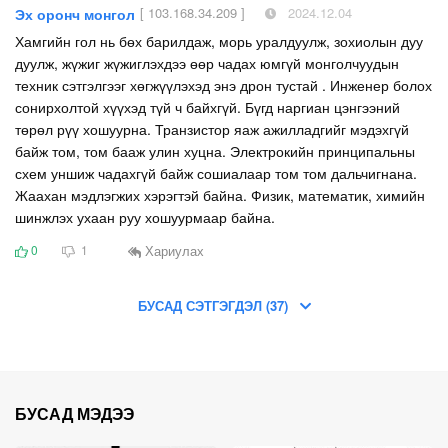
[ 103.168.34.209 ]
2024.12.04
Эх оронч монгол
Хамгийн гол нь бөх барилдаж, морь уралдуулж, зохиолын дуу
дуулж, жүжиг жүжиглэхдээ өөр чадах юмгүй монголчуудын
техник сэтгэлгээг хөгжүүлэхэд энэ дрон тустай . Инженер болох
сонирхолтой хүүхэд түй ч байхгүй. Бүгд наргиан цэнгээний
төрөл рүү хошуурна. Транзистор яаж ажилладгийг мэдэхгүй
байж том, том бааж улин хуцна. Электрокийн принципальны
схем уншиж чадахгүй байж сошиалаар том том дальчигнана.
Жаахан мэдлэгжих хэрэгтэй байна. Физик, математик, химийн
шинжлэх ухаан руу хошуурмаар байна.
Хариулах
0
1
БУСАД СЭТГЭГДЭЛ (37)
БУСАД МЭДЭЭ