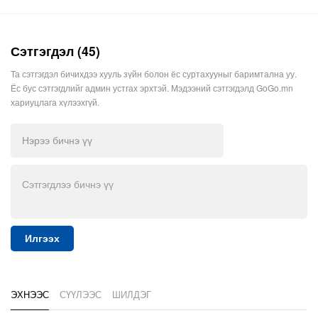
Сэтгэгдэл (45)
Та сэтгэгдэл бичихдээ хууль зүйн болон ёс суртахууныг баримтална уу.
Ёс бус сэтгэгдлийг админ устгах эрхтэй. Мэдээний сэтгэгдэлд GoGo.mn
хариуцлага хүлээхгүй.
Илгээх
ЭХНЭЭС
СҮҮЛЭЭС
ШИЛДЭГ