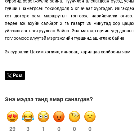
хүрээнд хэрэгжүүлж байна. Түүнчлэн алслагдсан бүсэд усны
түвшин нэмэгдсэн тохиолдолд 5 кг ачааг хүргэдэг. Ингэхдээ
хот доторх зам, маршрутыг тогтоож, нарийвчилж өгчээ.
Хөдөө аж ахуйн салбарт 2 га газарт 28 минутад хор цацах
үйлчилгээг нэвтрүүлсэн байна. Энэ мэтээр орчин үед дроныг
тоглоомоос илүүтэй мэргэжлийн түвшинд ашиглаж байна.
Эх сурвалж: Цахим хөгжил, инновац, харилцаа холбооны яам
Post
Энэ мэдээ танд ямар санагдав?
3
1
0
0
0
29