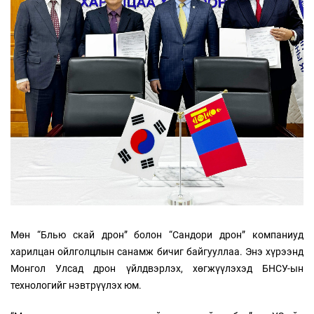
Мөн “Блью скай дрон” болон “Сандори дрон” компаниуд
харилцан ойлголцлын санамж бичиг байгууллаа. Энэ хүрээнд
Монгол Улсад дрон үйлдвэрлэх, хөгжүүлэхэд БНСУ-ын
технологийг нэвтрүүлэх юм.