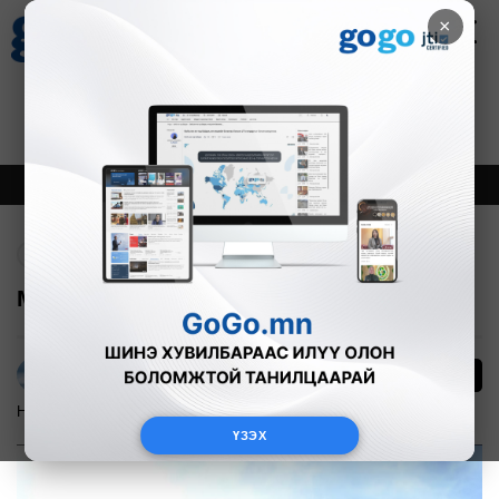
×
Цаг агаар
Зурхай
Валютын ханш
18
8.09
$
3594₮
Онцлох
Шинэ
Тренд
Буцах
Монголд дроны үйлдвэр байгуулна
21
Г.Тэгшсүрэн
Нийгэм
2024-12-03
ҮЗЭХ