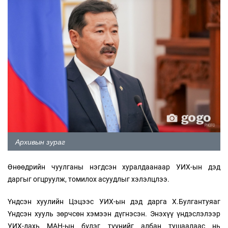
Архивын зураг
Өнөөдрийн чуулганы нэгдсэн хуралдаанаар УИХ-ын дэд
даргыг огцруулж, томилох асуудлыг хэлэлцлээ.
Үндсэн хуулийн Цэцээс УИХ-ын дэд дарга Х.Булгантуяаг
Үндсэн хууль зөрчсөн хэмээн дүгнэсэн. Энэхүү үндэслэлээр
УИХ-дахь МАН-ын бүлэг түүнийг албан тушаалаас нь