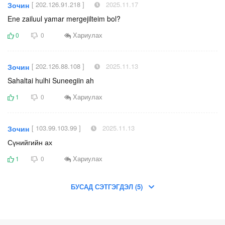
[ 202.126.91.218 ]
2025.11.17
Зочин
Ene zailuul yamar mergejilteim bol?
Хариулах
0
0
[ 202.126.88.108 ]
2025.11.13
Зочин
Sahaltai hulhi Suneegiin ah
Хариулах
1
0
[ 103.99.103.99 ]
2025.11.13
Зочин
Сүнийгийн ах
Хариулах
1
0
БУСАД СЭТГЭГДЭЛ (5)