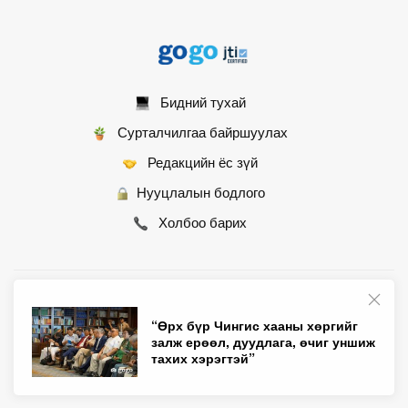
Бидний тухай
Сурталчилгаа байршуулах
Редакцийн ёс зүй
Нууцлалын бодлого
Холбоо барих
© 2007 - 2026 Монгол Контент ХХК • Бүх эрх хуулиар хамгаалагдсан
“Өрх бүр Чингис хааны хөргийг
залж ерөөл, дуудлага, өчиг уншиж
тахих хэрэгтэй”