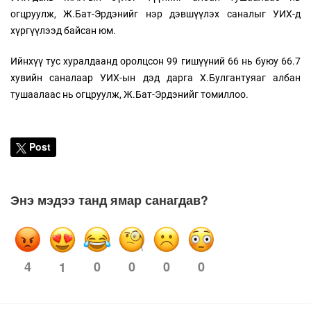
огцруулж, Ж.Бат-Эрдэнийг нэр дэвшүүлэх саналыг УИХ-д
хүргүүлээд байсан юм.
Ийнхүү тус хуралдаанд оролцсон 99 гишүүний 66 нь буюу 66.7
хувийн саналаар УИХ-ын дэд дарга Х.Булгантуяаг албан
тушаалаас нь огцруулж, Ж.Бат-Эрдэнийг томиллоо.
Post
Энэ мэдээ танд ямар санагдав?
4
0
0
0
0
1