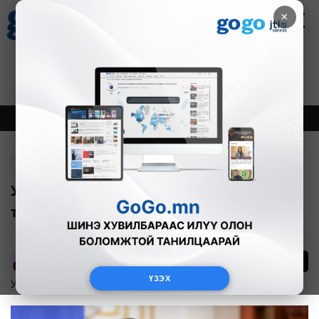
×
Цаг агаар
Зурхай
Валютын ханш
27
8.07
$
3594₮
Онцлох
Шинэ
Тренд
Буцах
УИХ-ын дэд даргаар Ж.Бат-Эрдэнийг
томиллоо
20
А.Анужин
ҮЗЭХ
Улс төр
2025-11-12