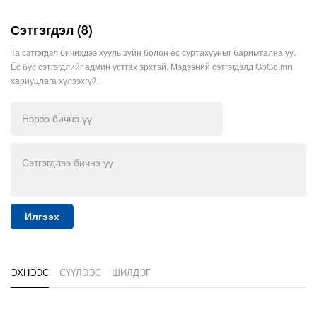
Сэтгэгдэл (8)
Та сэтгэгдэл бичихдээ хууль зүйн болон ёс суртахууныг баримтална уу.
Ёс бус сэтгэгдлийг админ устгах эрхтэй. Мэдээний сэтгэгдэлд GoGo.mn
хариуцлага хүлээхгүй.
Илгээх
ЭХНЭЭС
СҮҮЛЭЭС
ШИЛДЭГ