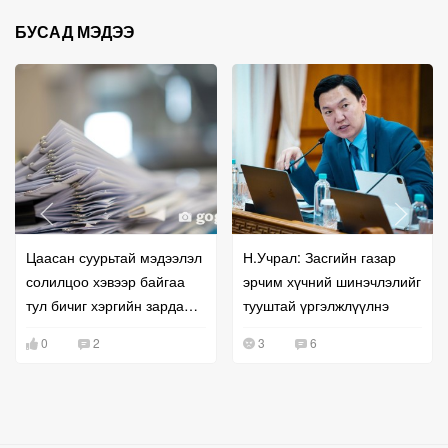
БУСАД МЭДЭЭ
Цаасан суурьтай мэдээлэл
Н.Учрал: Засгийн газар
солилцоо хэвээр байгаа
эрчим хүчний шинэчлэлийг
тул бичиг хэргийн зардал
тууштай үргэлжлүүлнэ
буурахгүй байна гэв
0
2
3
6