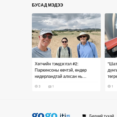
БУСАД МЭДЭЭ
Хөтчийн тэмдэглэл #2:
"Шат
Паркинсоны өвчтэй, өндөр
дүнг
нидерландтай алхсан нь…
төгр
3
1
1
Бидний тухай