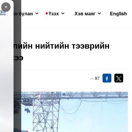
×
GoGo булан
Үзэх
Хэв маяг
English
глэлийн нийтийн тээврийн
эгджээ
97