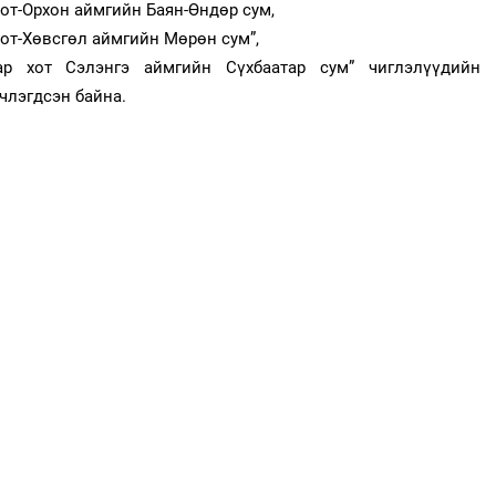
хот-Орхон аймгийн Баян-Өндөр сум,
хот-Хөвсгөл аймгийн Мөрөн сум”,
ар хот Сэлэнгэ аймгийн Сүхбаатар сум” чиглэлүүдийн
члэгдсэн байна.