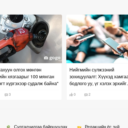
ахуун олгох мөнгөн
Нийгмийн сүлжээний
ийн хязгаарыг 100 мянган
зохицуулалт: Хүүхэд хамга
өгт хүргэхээр судалж байна"
бодлого уу, үг хэлэх эрхийг
хязгаарлах оролдлого уу?
3
0
2
Сурталчилгаа байршуулах
Редакцийн ёс зүй