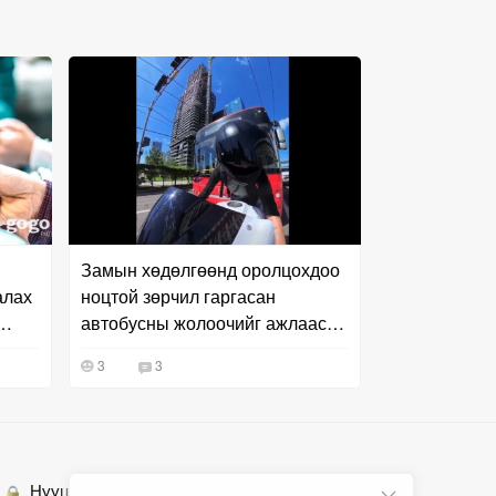
Замын хөдөлгөөнд оролцохдоо
алах
ноцтой зөрчил гаргасан
автобусны жолоочийг ажлаас
нь чөлөөлжээ
3
3
Нууцлалын бодлого
Холбоо барих