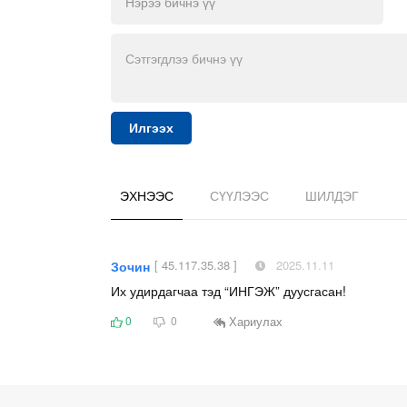
Илгээх
ЭХНЭЭС
СҮҮЛЭЭС
ШИЛДЭГ
[ 45.117.35.38 ]
2025.11.11
Зочин
Их удирдагчаа тэд “ИНГЭЖ” дуусгасан!
Хариулах
0
0