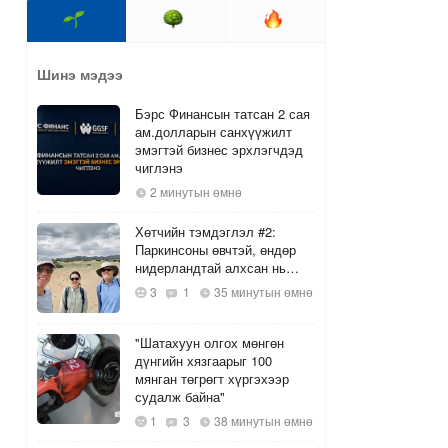
Шинэ мэдээ
Бэрс Финансын татсан 2 сая
ам.долларын санхүүжилт
эмэгтэй бизнес эрхлэгчдэд
чиглэнэ
2 минутын өмнө
Хөтчийн тэмдэглэл #2:
Паркинсоны өвчтэй, өндөр
нидерландтай алхсан нь…
3
1
35 минутын өмнө
"Шатахуун олгох мөнгөн
дүнгийн хязгаарыг 100
мянган төгрөгт хүргэхээр
судалж байна"
1
3
38 минутын өмнө