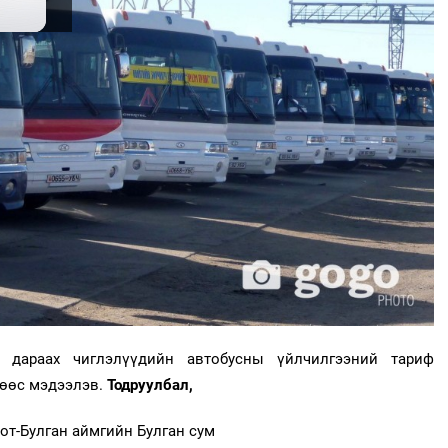
 дараах чиглэлүүдийн автобусны үйлчилгээний тариф
вөөс мэдээлэв.
Тодруулбал,
хот-Булган аймгийн Булган сум