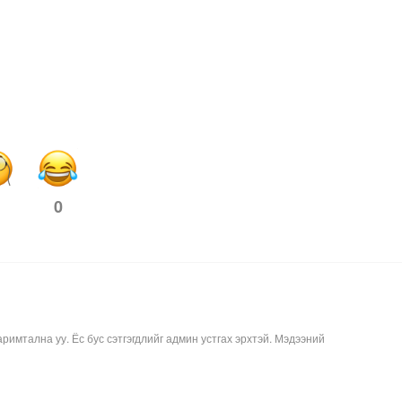
0
аримтална уу. Ёс бус сэтгэгдлийг админ устгах эрхтэй. Мэдээний