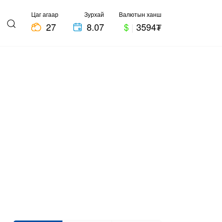
Цаг агаар
Зурхай
Валютын ханш
27
8.07
$
|
3594₮