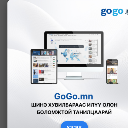
Мэдээ
Орон нутгийн зарим чи
үйлчилгээний үнэ нэм
А.Анужин
Нийгэм
2025-11-11
ҮЗЭХ