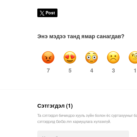
Post
Энэ мэдээ танд ямар санагдав?
7
4
3
1
5
Сэтгэгдэл (1)
Та сэтгэгдэл бичихдээ хууль зүйн болон ёс суртахууныг б
сэтгэгдэлд GoGo.mn хариуцлага хүлээхгүй.