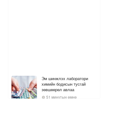
Эм шинжлэх лаборатори
химийн бодисын тусгай
зөвшөөрөл авлаа
51 минутын өмнө
Нийгмийн сүлжээний
зохицуулалт: Хүүхэд
хамгаалах бодлого уу, үг
хэлэх эрхийг хязгаарлах
оролдлого уу?