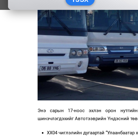
Энэ сарын 17-ноос эхлэн орон нутгийн
шинэчлэгдэхийг Автотээврийн Үндэсний тө
ХХ04 чиглэлийн дугаартай “Улаанбаатар 